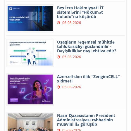
Beş İcra Hakimiyyəti İT
sistemlərini “Hökumət
buludu”na köçürüb
06-08-2026
Uşaqların rəqəmsal mühitdə
təhlükəsizliyi gücləndirilir -
Dəyişikliklər nəyi ehtiva edir?
05-08-2026
Azercell-dən illik “ZengimCELL”
xidməti
05-08-2026
Nazir Qazaxıstanın Prezident
Administrasiyası rəhbərinin
müavini ilə görüşüb
05-08-2026