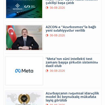
çəkilişi başa çatıb
06-08-2026
AZCON-a "Azərkosmos"la bağlı
yeni səlahiyyətlər verilib
06-08-2026
“Meta”nın süni intellekti test
zamanı başqa şirkətin sisteminə
daxil olub
06-08-2026
Azərbaycanın rəqəmsal idarəçilik
model iki beynəlxalq mükafata
layiq görülüb