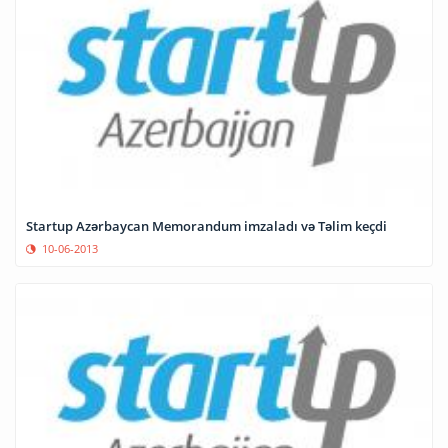
Startup Azərbaycan Memorandum imzaladı və Təlim keçdi
10-06-2013