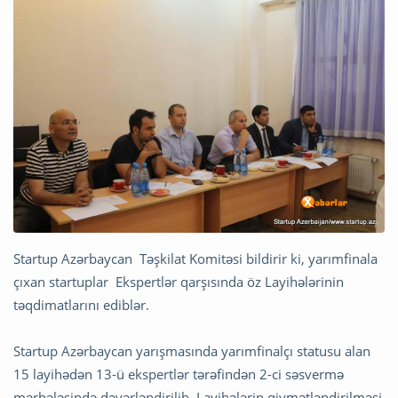
Startup Azərbaycan Təşkilat Komitəsi bildirir ki, yarımfinala
çıxan startuplar Ekspertlər qarşısında öz Layihələrinin
təqdimatlarını ediblər.
Startup Azərbaycan yarışmasında yarımfinalçı statusu alan
15 layihədən 13-ü ekspertlər tərəfindən 2-ci səsvermə
mərhələsində dəyərləndirilib. Layihələrin qiymətləndirilməsi