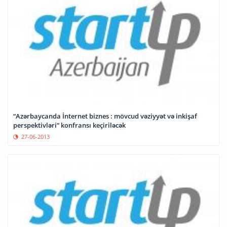
“Azərbaycanda İnternet biznes : mövcud vəziyyət və inkişaf
perspektivləri” konfransı keçiriləcək
27-06-2013