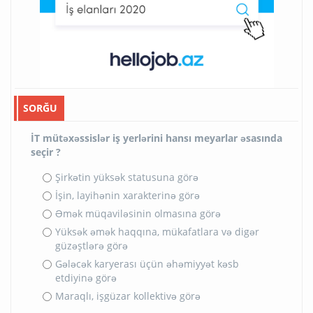
SORĞU
İT mütəxəssislər iş yerlərini hansı meyarlar əsasında
seçir ?
Şirkətin yüksək statusuna görə
İşin, layihənin xarakterinə görə
Əmək müqaviləsinin olmasına görə
Yüksək əmək haqqına, mükafatlara və digər
güzəştlərə görə
Gələcək karyerası üçün əhəmiyyət kəsb
etdiyinə görə
Maraqlı, işgüzar kollektivə görə