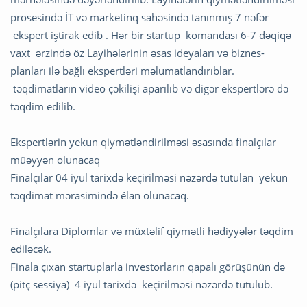
prosesində İT və marketinq sahəsində tanınmış 7 nəfər
ekspert iştirak edib . Hər bir startup komandası 6-7 dəqiqə
vaxt ərzində öz Layihələrinin əsas ideyaları və biznes-
planları ilə bağlı ekspertləri məlumatlandırıblar.
təqdimatların video çəkilişi aparılıb və digər ekspertlərə də
təqdim edilib.
Ekspertlərin yekun qiymətləndirilməsi əsasında finalçılar
müəyyən olunacaq
Finalçılar 04 iyul tarixdə keçirilməsi nəzərdə tutulan yekun
təqdimat mərasimində élan olunacaq.
Finalçılara Diplomlar və müxtəlif qiymətli hədiyyələr təqdim
ediləcək.
Finala çıxan startuplarla investorların qapalı görüşünün də
(pitç sessiya) 4 iyul tarixdə keçirilməsi nəzərdə tutulub.