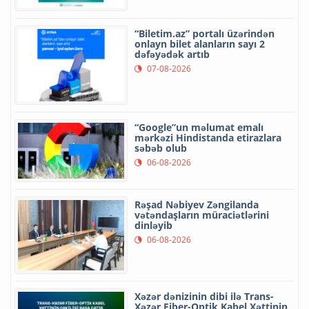
“Biletim.az” portalı üzərindən
onlayn bilet alanların sayı 2
dəfəyədək artıb
07-08-2026
“Google”un məlumat emalı
mərkəzi Hindistanda etirazlara
səbəb olub
06-08-2026
Rəşad Nəbiyev Zəngilanda
vətəndaşların müraciətlərini
dinləyib
06-08-2026
Xəzər dənizinin dibi ilə Trans-
Xəzər Fiber-Optik Kabel Xəttinin