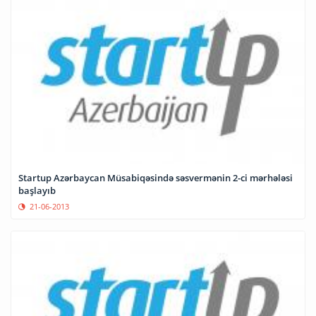
Startup Azərbaycan Müsabiqəsində səsvermənin 2-ci mərhələsi
başlayıb
21-06-2013