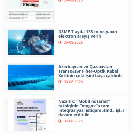
06-08-2026
DSMF 7 ayda 135 minə yaxın
elektron arayış verib
06-08-2026
Azərbaycan və Qazaxıstan
Transxəzər Fiber-Optik Kabel
Xəttinin çəkilişini başa çatdırıb
06-08-2026
Nazirlik: “Mobil notariat”
tətbiqinin “mygov”a tam
inteqrasiyası istiqamətində işlər
davam etdirilir
06-08-2026