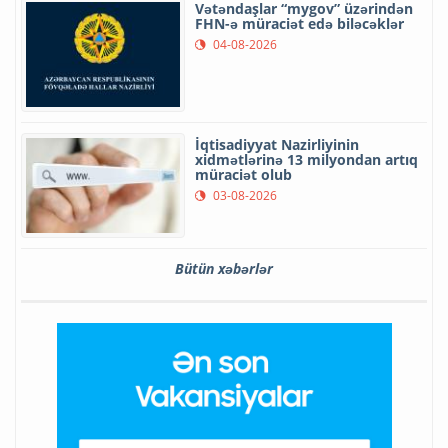
Vətəndaşlar “mygov” üzərindən
FHN-ə müraciət edə biləcəklər
04-08-2026
İqtisadiyyat Nazirliyinin
xidmətlərinə 13 milyondan artıq
müraciət olub
03-08-2026
Bütün xəbərlər