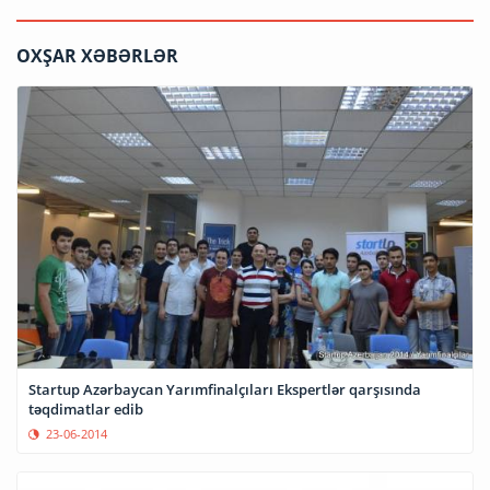
OXŞAR XƏBƏRLƏR
Startup Azərbaycan Yarımfinalçıları Ekspertlər qarşısında
təqdimatlar edib
23-06-2014