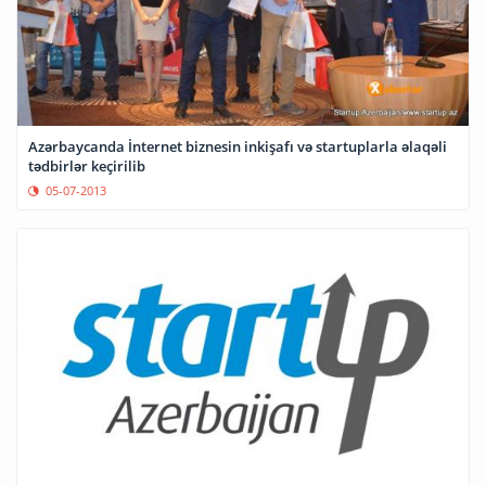
Azərbaycanda İnternet biznesin inkişafı və startuplarla əlaqəli
tədbirlər keçirilib
05-07-2013