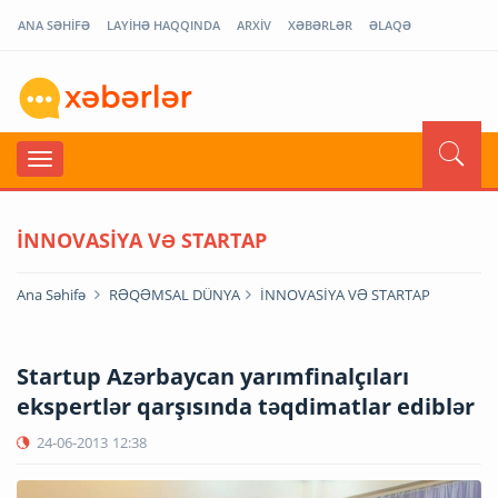
ANA SƏHİFƏ
LAYİHƏ HAQQINDA
ARXİV
XƏBƏRLƏR
ƏLAQƏ
İNNOVASİYA VƏ STARTAP
Ana Səhifə
RƏQƏMSAL DÜNYA
İNNOVASİYA VƏ STARTAP
Startup Azərbaycan yarımfinalçıları
ekspertlər qarşısında təqdimatlar ediblər
24-06-2013
12:38