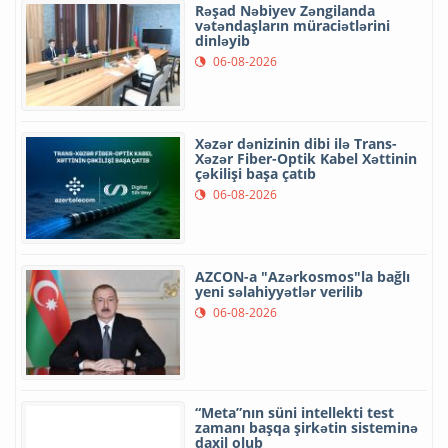
Rəşad Nəbiyev Zəngilanda
vətəndaşların müraciətlərini
dinləyib
06-08-2026
Xəzər dənizinin dibi ilə Trans-
Xəzər Fiber-Optik Kabel Xəttinin
çəkilişi başa çatıb
06-08-2026
AZCON-a "Azərkosmos"la bağlı
yeni səlahiyyətlər verilib
06-08-2026
“Meta”nın süni intellekti test
zamanı başqa şirkətin sisteminə
daxil olub