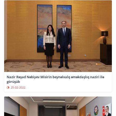
Nazir Rəşad Nəbiyev Misirin beynəlxalq əməkdaşlıq naziri ilə
görüşüb
25-02-2022