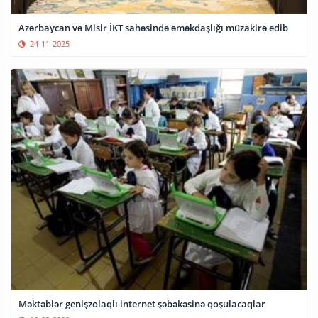
Azərbaycan və Misir İKT sahəsində əməkdaşlığı müzakirə edib
24-11-2025
Məktəblər genişzolaqlı internet şəbəkəsinə qoşulacaqlar