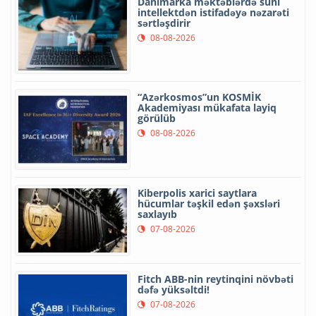
Danimarka məktəblərdə süni
intellektdən istifadəyə nəzarəti
sərtləşdirir
08-08-2026
“Azərkosmos”un KOSMİK
Akademiyası mükafata layiq
görülüb
08-08-2026
Kiberpolis xarici saytlara
hücumlar təşkil edən şəxsləri
saxlayıb
07-08-2026
Fitch ABB-nin reytinqini növbəti
dəfə yüksəltdi!
07-08-2026