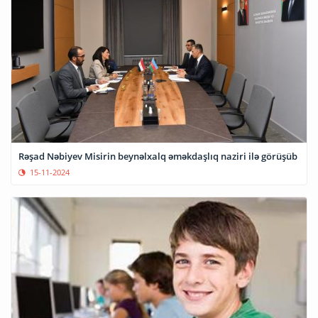
Rəşad Nəbiyev Misirin beynəlxalq əməkdaşlıq naziri ilə görüşüb
15-11-2024