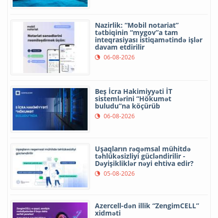
Nazirlik: “Mobil notariat”
tətbiqinin “mygov”a tam
inteqrasiyası istiqamətində işlər
davam etdirilir
06-08-2026
Beş İcra Hakimiyyəti İT
sistemlərini “Hökumət
buludu”na köçürüb
06-08-2026
Uşaqların rəqəmsal mühitdə
təhlükəsizliyi gücləndirilir -
Dəyişikliklər nəyi ehtiva edir?
05-08-2026
Azercell-dən illik “ZengimCELL”
xidməti