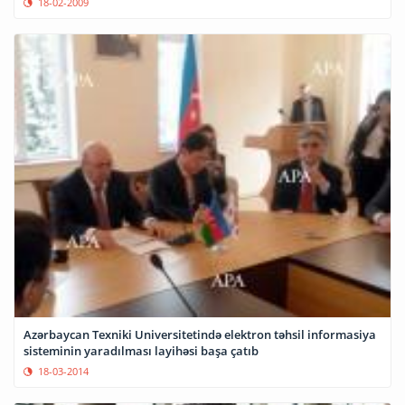
18-02-2009
Azərbaycan Texniki Universitetində elektron təhsil informasiya
sisteminin yaradılması layihəsi başa çatıb
18-03-2014