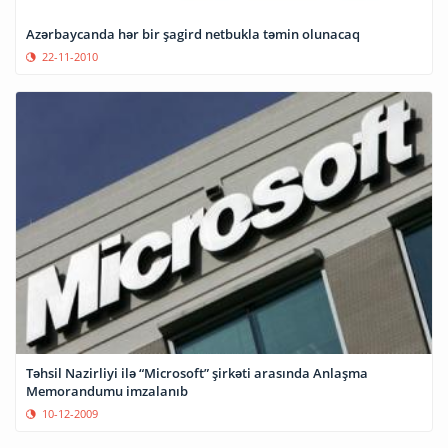
Azərbaycanda hər bir şagird netbukla təmin olunacaq
22-11-2010
Təhsil Nazirliyi ilə “Microsoft” şirkəti arasında Anlaşma
Memorandumu imzalanıb
10-12-2009