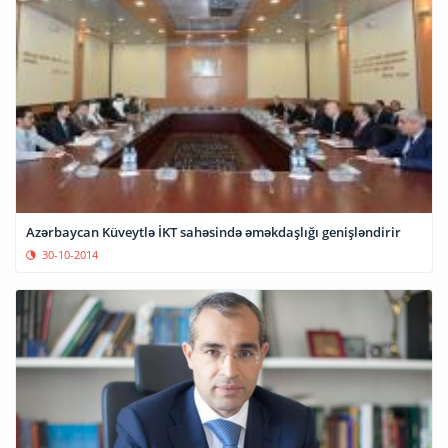
Azərbaycan Küveytlə İKT sahəsində əməkdaşlığı genişləndirir
30-10-2014