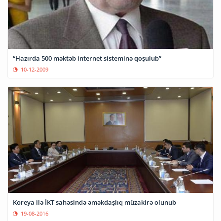
“Hazırda 500 məktəb internet sisteminə qoşulub”
10-12-2009
Koreya ilə İKT sahəsində əməkdaşlıq müzakirə olunub
19-08-2016