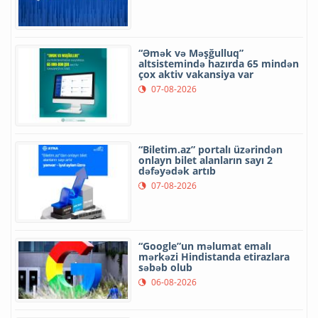
“Əmək və Məşğulluq”
altsistemində hazırda 65 mindən
çox aktiv vakansiya var
07-08-2026
“Biletim.az” portalı üzərindən
onlayn bilet alanların sayı 2
dəfəyədək artıb
07-08-2026
“Google”un məlumat emalı
mərkəzi Hindistanda etirazlara
səbəb olub
06-08-2026