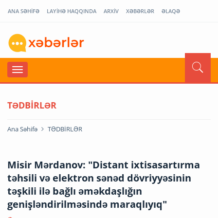
ANA SƏHİFƏ
LAYİHƏ HAQQINDA
ARXİV
XƏBƏRLƏR
ƏLAQƏ
TƏDBİRLƏR
Ana Səhifə
TƏDBİRLƏR
Misir Mərdanov: "Distant ixtisasartırma
təhsili və elektron sənəd dövriyyəsinin
təşkili ilə bağlı əməkdaşlığın
genişləndirilməsində maraqlıyıq"