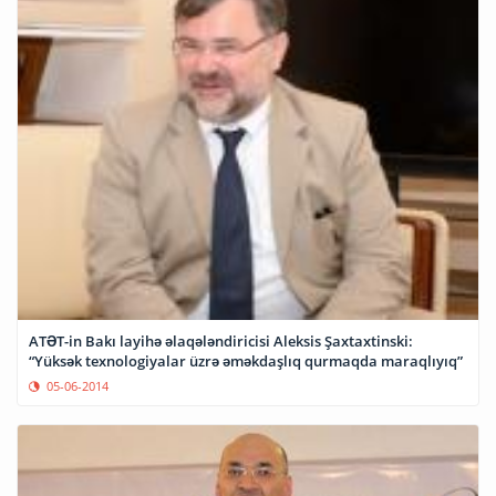
ATƏT-in Ba­kı la­yi­hə əla­qə­lən­di­ri­ci­si Alek­sis Şax­tax­tins­ki:
“Yüksək texnologiyalar üz­rə əməkdaşlıq qurmaqda maraqlıyıq”
05-06-2014