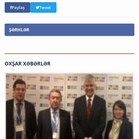
Paylaş
Tweet
ŞƏRHLƏR
OXŞAR XƏBƏRLƏR