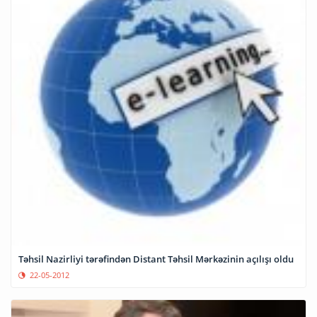
Təhsil Nazirliyi tərəfindən Distant Təhsil Mərkəzinin açılışı oldu
22-05-2012