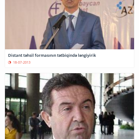
Distant təhsil formasının tətbiqində ləngiyirik
18-07-2013