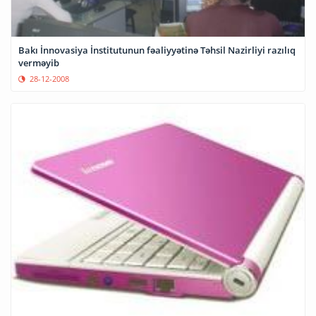
Bakı İnnovasiya İnstitutunun fəaliyyətinə Təhsil Nazirliyi razılıq
verməyib
28-12-2008