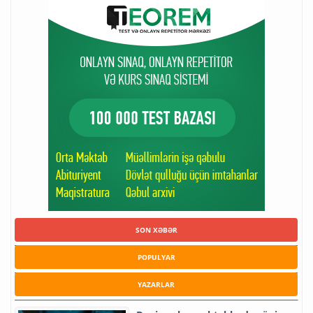
SON XƏBƏR
POPULYAR
YAZARLAR