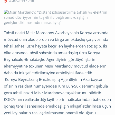
26-02-2013
17:18
Təhsil naziri Misir Mərdanov Azərbaycanla Koreya arasında
mövcud olan əlaqələrdən və birgə əməkdaşlıq çərçivəsində
təhsil sahəsi üzrə həyata keçirilən layihələrdən söz açıb. İki
ölkə arasında təhsil sahəsində əməkdaşlıq üzrə Koreya
Beynəlxalq Əməkdaşlıq Agentliyinin gördüyü işlərin
əhəmiyyətinə toxunan Misir Mərdanov mövcud əlaqələrin
daha da inkişaf etdiriləcəyinə əminliyini ifadə edib.
Koreya Beynəlxalq Əməkdaşlıq Agentliyinin Azərbaycan
ofisinin rezident nümayəndəsi Kim Eun-Suk səmimi qəbula
görə təhsil naziri Misir Mərdanova təşəkkürünü bildirib.
KOICA-nın reallaşdırdığı layihələrin nəticələrindən bəhs edən
qonaq təhsil sahəsində əməkdaşlığın inkişaf etdirilməsi üçün
yeni layihələrin reallaşdırılmasının önəmli olduğunu