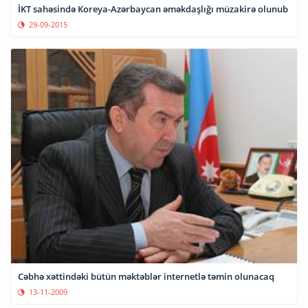
İKT sahəsində Koreya-Azərbaycan əməkdaşlığı müzakirə olunub
29-09-2015
Cəbhə xəttindəki bütün məktəblər internetlə təmin olunacaq
13-11-2009