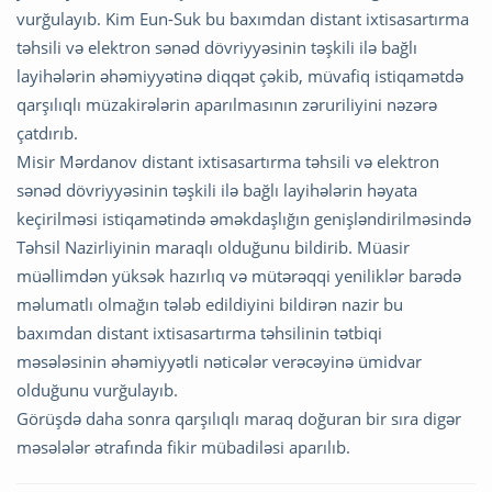
vurğulayıb. Kim Eun-Suk bu baxımdan distant ixtisasartırma
təhsili və elektron sənəd dövriyyəsinin təşkili ilə bağlı
layihələrin əhəmiyyətinə diqqət çəkib, müvafiq istiqamətdə
qarşılıqlı müzakirələrin aparılmasının zəruriliyini nəzərə
çatdırıb.
Misir Mərdanov distant ixtisasartırma təhsili və elektron
sənəd dövriyyəsinin təşkili ilə bağlı layihələrin həyata
keçirilməsi istiqamətində əməkdaşlığın genişləndirilməsində
Təhsil Nazirliyinin maraqlı olduğunu bildirib. Müasir
müəllimdən yüksək hazırlıq və mütərəqqi yeniliklər barədə
məlumatlı olmağın tələb edildiyini bildirən nazir bu
baxımdan distant ixtisasartırma təhsilinin tətbiqi
məsələsinin əhəmiyyətli nəticələr verəcəyinə ümidvar
olduğunu vurğulayıb.
Görüşdə daha sonra qarşılıqlı maraq doğuran bir sıra digər
məsələlər ətrafında fikir mübadiləsi aparılıb.