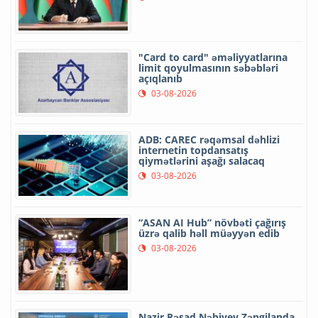
"Card to card" əməliyyatlarına
limit qoyulmasının səbəbləri
açıqlanıb
03-08-2026
ADB: CAREC rəqəmsal dəhlizi
internetin topdansatış
qiymətlərini aşağı salacaq
03-08-2026
“ASAN AI Hub” növbəti çağırış
üzrə qalib həll müəyyən edib
03-08-2026
Nazir Rəşad Nəbiyev Zəngilanda