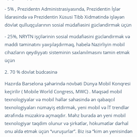
- 5% , Prezidentn Administrasiyasında, Prezidentin İşlər
İdarəsində və Prezidentin Xüsusi Tibb Xidmətində işləyən
dövlət qulluqçularının sosial müdafiəsini gücləndirmək üçün
- 25%, NRYTN işçilərinin sosial müdafiəsini gücləndirmək və
maddi təminatını yaxşılaşdırmaq, habelə Nazirliyin mobil
cihazların qeydiyyatı sisteminin saxlanılmasını təmin etmək
üçün
2. 70 % dövlət büdcəsinə
Hazırda Barselona şəhərində növbəti Dünya Mobil Konqresi
keçirilir ( Mobile World Congress, MWC) . Məqsəd mobil
texnologiyalar və mobil həllər sahəsində ən qabaqcıl
texnologiyaları nümayiş etdirmək, yeni mobil və İT trendlər
ətrafında müzakirə açmaqdır. Məhz burada ən yeni mobil
texnologiyar təqdim olunur və şirkətlər, hökumətlər dərhal
onu əldə etmək üçün “vuruşurlar”. Biz isə “kim ən yenisindən