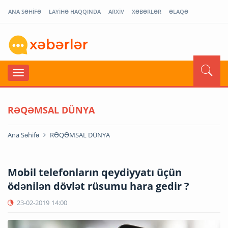
ANA SƏHİFƏ
LAYİHƏ HAQQINDA
ARXİV
XƏBƏRLƏR
ƏLAQƏ
RƏQƏMSAL DÜNYA
Ana Səhifə
RƏQƏMSAL DÜNYA
Mobil telefonların qeydiyyatı üçün
ödənilən dövlət rüsumu hara gedir ?
23-02-2019
14:00