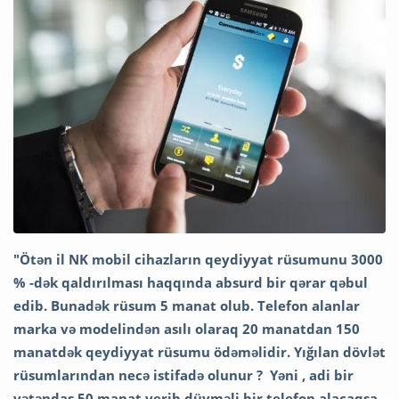
"Ötən il NK mobil cihazların qeydiyyat rüsumunu 3000
% -dək qaldırılması haqqında absurd bir qərar qəbul
edib. Bunadək rüsum 5 manat olub. Telefon alanlar
marka və modelindən asılı olaraq 20 manatdan 150
manatdək qeydiyyat rüsumu ödəməlidir. Yığılan dövlət
rüsumlarından necə istifadə olunur ? Yəni , adi bir
vətəndaş 50 manat verib düyməli bir telefon alacaqsa