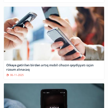
Ölkəyə gətirilən birdən artıq mobil cihazın qeydiyyatı üçün
rüsum alınacaq
06-11-2025