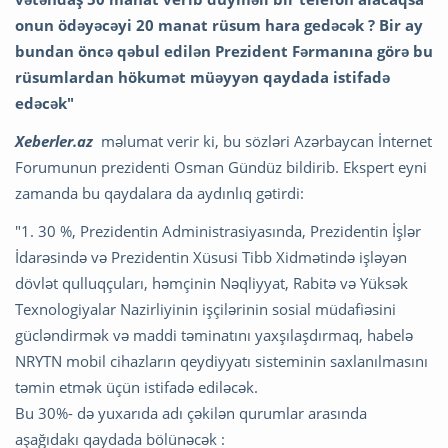
onun ödəyəcəyi 20 manat rüsum hara gedəcək ? Bir ay
bundan öncə qəbul edilən Prezident Fərmanına görə bu
rüsumlardan hökumət müəyyən qaydada istifadə
edəcək"
Xeberler.az
məlumat verir ki, bu sözləri Azərbaycan İnternet
Forumunun prezidenti Osman Gündüz bildirib. Ekspert eyni
zamanda bu qaydalara da aydınlıq gətirdi:
"1. 30 %, Prezidentin Administrasiyasında, Prezidentin İşlər
İdarəsində və Prezidentin Xüsusi Tibb Xidmətində işləyən
dövlət qulluqçuları, həmçinin Nəqliyyat, Rabitə və Yüksək
Texnologiyalar Nazirliyinin işçilərinin sosial müdafiəsini
gücləndirmək və maddi təminatını yaxşılaşdırmaq, habelə
NRYTN mobil cihazların qeydiyyatı sisteminin saxlanılmasını
təmin etmək üçün istifadə ediləcək.
Bu 30%- də yuxarıda adı çəkilən qurumlar arasında
aşağıdakı qaydada bölünəcək :