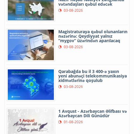
vətəndaşları qəbul edəcək
03-08-2026
Magistraturaya qəbul olunanların
nəzərinə: Qeydiyyat yalnız
“mygov” üzərindən aparılacaq
03-08-2026
Qarabağda bu il 3 400-ə yaxın
yeni abunəçi telekommunikasiya
xidmətlərinə qoşulub
03-08-2026
1 Avqust - Azərbaycan Əlifbası və
Azərbaycan Dili Günüdür
01-08-2026