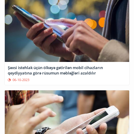
Şəxsi istehlak üçün ölkəyə gətirilən mobil cihazların
qeydiyyatına görə rüsumun məbləğləri azaldılır
06-10-2023