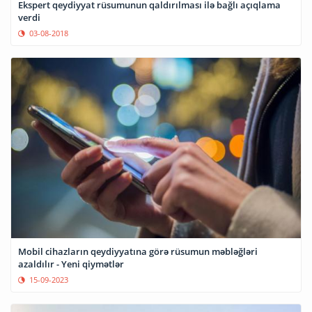
Ekspert qeydiyyat rüsumunun qaldırılması ilə bağlı açıqlama
verdi
03-08-2018
Mobil cihazların qeydiyyatına görə rüsumun məbləğləri
azaldılır - Yeni qiymətlər
15-09-2023