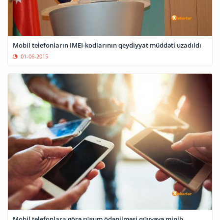
Mobil telefonların IMEI-kodlarının qeydiyyat müddəti uzadıldı
01-06-2015
Mobil telefonlara görə rüsum ödənilməsi qüvvəyə minib