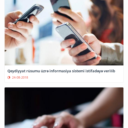
Qeydiyyat rüsumu üzrə informasiya sistemi istifadəyə veriIib
24-08-2018