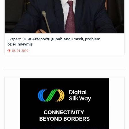
Ekspert : DGK Azərpoçtu günahlandırmışdı, problem
özlərindəymiş
08-01-2019