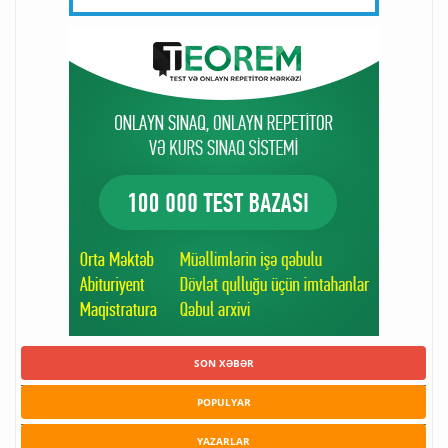
SON XƏBƏR
POPULYAR
YAZARLAR