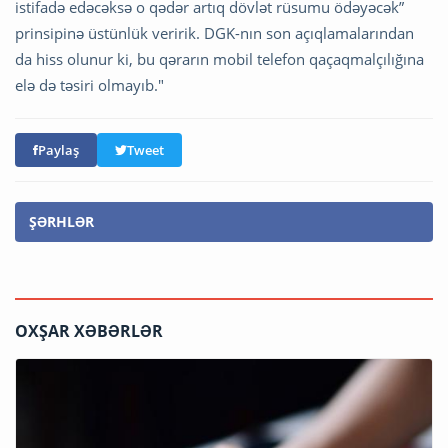
istifadə edəcəksə o qədər artıq dövlət rüsumu ödəyəcək”
prinsipinə üstünlük veririk. DGK-nın son açıqlamalarından
da hiss olunur ki, bu qərarın mobil telefon qaçaqmalçılığına
elə də təsiri olmayıb."
Paylaş
Tweet
ŞƏRHLƏR
OXŞAR XƏBƏRLƏR