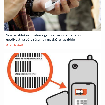
Şəxsi istehlak üçün ölkəyə gətirilən mobil cihazların
qeydiyyatına görə rüsumun məbləğləri azaldılır
24-10-2023