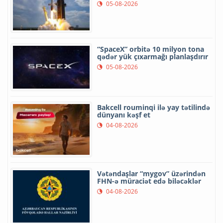
05-08-2026
“SpaceX” orbitə 10 milyon tona
qədər yük çıxarmağı planlaşdırır
05-08-2026
Bakcell rouminqi ilə yay tətilində
dünyanı kəşf et
04-08-2026
Vətəndaşlar “mygov” üzərindən
FHN-ə müraciət edə biləcəklər
04-08-2026