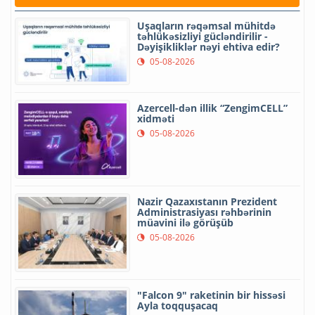
Uşaqların rəqəmsal mühitdə
təhlükəsizliyi gücləndirilir -
Dəyişikliklər nəyi ehtiva edir?
05-08-2026
Azercell-dən illik “ZengimCELL”
xidməti
05-08-2026
Nazir Qazaxıstanın Prezident
Administrasiyası rəhbərinin
müavini ilə görüşüb
05-08-2026
"Falcon 9" raketinin bir hissəsi
Ayla toqquşacaq