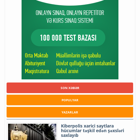
SON XƏBƏR
POPULYAR
YAZARLAR
Kiberpolis xarici saytlara
hücumlar təşkil edən şəxsləri
saxlayıb