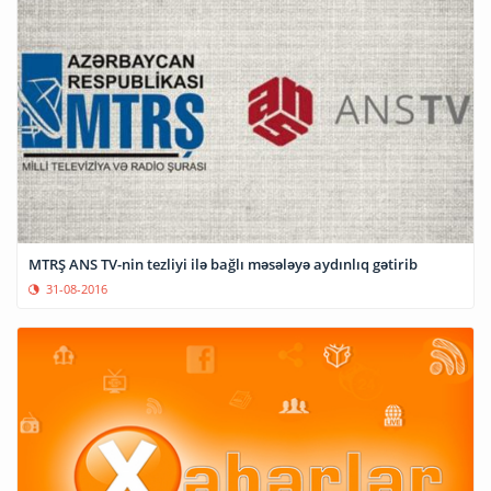
MTRŞ ANS TV-nin tezliyi ilə bağlı məsələyə aydınlıq gətirib
31-08-2016