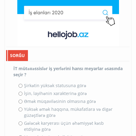
SORĞU
İT mütəxəssislər iş yerlərini hansı meyarlar əsasında
seçir ?
Şirkətin yüksək statusuna görə
İşin, layihənin xarakterinə görə
Əmək müqaviləsinin olmasına görə
Yüksək əmək haqqına, mükafatlara və digər
güzəştlərə görə
Gələcək karyerası üçün əhəmiyyət kəsb
etdiyinə görə