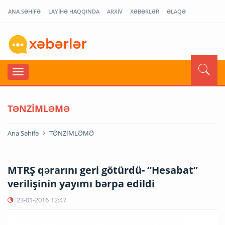
ANA SƏHİFƏ
LAYİHƏ HAQQINDA
ARXİV
XƏBƏRLƏR
ƏLAQƏ
TƏNZİMLƏMƏ
Ana Səhifə
TƏNZİMLƏMƏ
MTRŞ qərarını geri götürdü- “Hesabat”
verilişinin yayımı bərpa edildi
23-01-2016
12:47