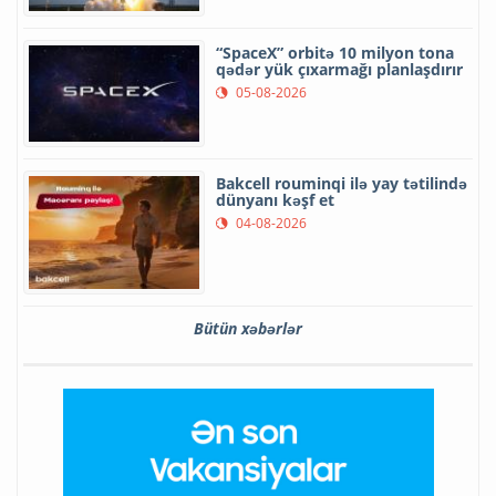
“SpaceX” orbitə 10 milyon tona
qədər yük çıxarmağı planlaşdırır
05-08-2026
Bakcell rouminqi ilə yay tətilində
dünyanı kəşf et
04-08-2026
Bütün xəbərlər