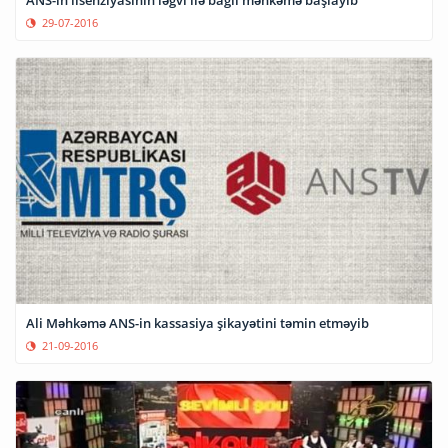
ANS-in lisenziyasının ləğvi ilə bağlı məhkəmə başlayıb
29-07-2016
Ali Məhkəmə ANS-in kassasiya şikayətini təmin etməyib
21-09-2016