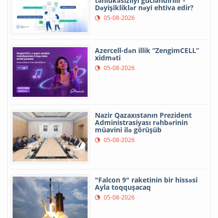
təhlükəsizliyi gücləndirilir -
Dəyişikliklər nəyi ehtiva edir?
05-08-2026
Azercell-dən illik “ZengimCELL”
xidməti
05-08-2026
Nazir Qazaxıstanın Prezident
Administrasiyası rəhbərinin
müavini ilə görüşüb
05-08-2026
"Falcon 9" raketinin bir hissəsi
Ayla toqquşacaq
05-08-2026