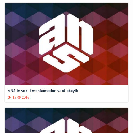
ANS-in vəkili məhkəmədən vaxt istəyib
15-09-2016