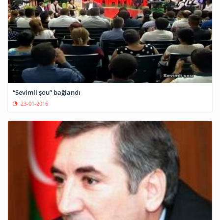
“Sevimli şou” bağlandı
23-01-2016