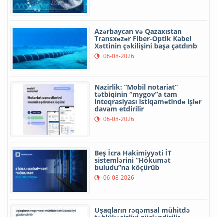
Azərbaycan və Qazaxıstan
Transxəzər Fiber-Optik Kabel
Xəttinin çəkilişini başa çatdırıb
06-08-2026
Nazirlik: “Mobil notariat”
tətbiqinin “mygov”a tam
inteqrasiyası istiqamətində işlər
davam etdirilir
06-08-2026
Beş İcra Hakimiyyəti İT
sistemlərini “Hökumət
buludu”na köçürüb
06-08-2026
Uşaqların rəqəmsal mühitdə