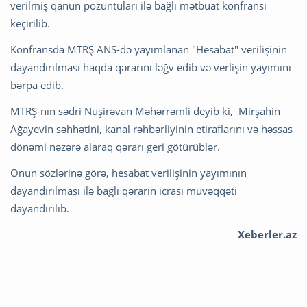
verilmiş qanun pozuntuları ilə bağlı mətbuat konfransı
keçirilib.
Konfransda MTRŞ ANS-də yayımlanan "Hesabat" verilişinin
dayandırılması haqda qərarını ləğv edib və verlişin yayımını
bərpa edib.
MTRŞ-nın sədri Nuşirəvan Məhərrəmli deyib ki, Mirşahin
Ağayevin səhhətini, kanal rəhbərliyinin etiraflarını və həssas
dönəmi nəzərə alaraq qərarı geri götürüblər.
Onun sözlərinə görə, hesabat verilişinin yayımının
dayandırılması ilə bağlı qərarın icrası müvəqqəti
dayandırılıb.
Xeberler.az