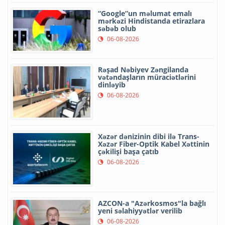
“Google”un məlumat emalı
mərkəzi Hindistanda etirazlara
səbəb olub
06-08-2026
Rəşad Nəbiyev Zəngilanda
vətəndaşların müraciətlərini
dinləyib
06-08-2026
Xəzər dənizinin dibi ilə Trans-
Xəzər Fiber-Optik Kabel Xəttinin
çəkilişi başa çatıb
06-08-2026
AZCON-a "Azərkosmos"la bağlı
yeni səlahiyyətlər verilib
06-08-2026