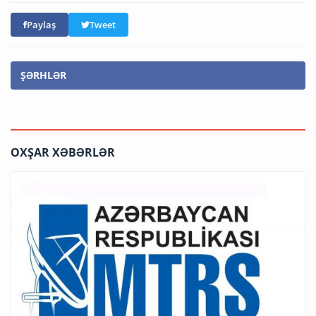
Paylaş
Tweet
ŞƏRHLƏR
OXŞAR XƏBƏRLƏR