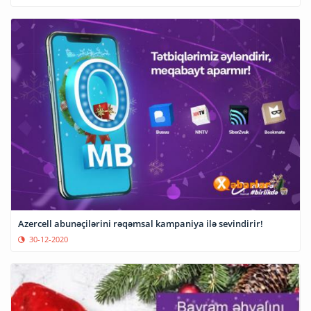
Azercell abunəçilərini rəqəmsal kampaniya ilə sevindirir!
30-12-2020