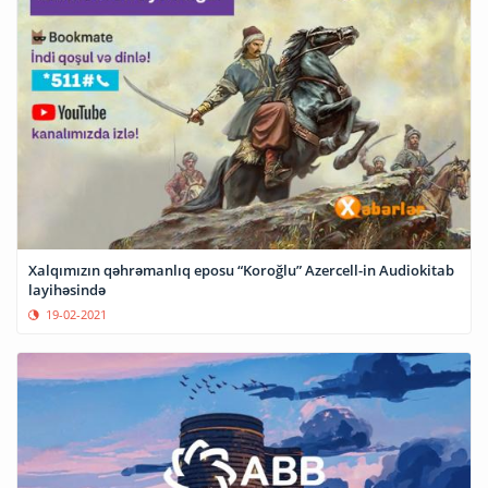
Xalqımızın qəhrəmanlıq eposu “Koroğlu” Azercell-in Audiokitab
layihəsində
19-02-2021