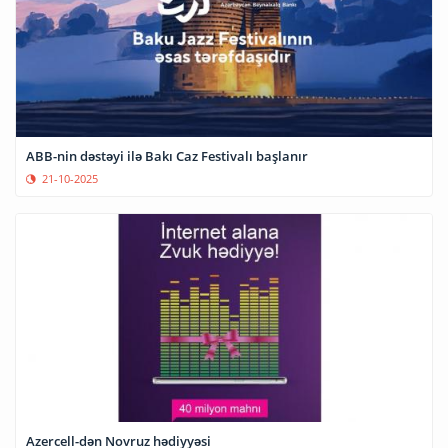
ABB-nin dəstəyi ilə Bakı Caz Festivalı başlanır
21-10-2025
Azercell-dən Novruz hədiyyəsi