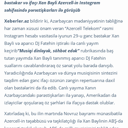
bəstəkar və ifaçı Xan Bəyli Azercell-in Instagram
s
əhifəsində pərəstişkarları ilə görüşüb
Xeberler.az
bildirir ki, Azərbaycan mədəniyyətinin təbliğinə
hər zaman xüsusi önəm verən “Azercell Telekom” rəsmi
Instagram hesabı vasitəsilə iyunun 29-u gənc bəstəkar Xan
Bəyli və aparıcı DJ Fatehin iştirakı ilə canlı yayım
keçirib
“Musiqi dinləyək, söhbət edək”
rubrikasında baş
tutan yayımda Xan Bəyli tanınmış aparıcı DJ Fatehin
suallarını cavablandıraraq öz sənət yolu barədə danışıb.
Yaradıcılığında Azərbaycan və dünya musiqisinin sintezini
təqdim edən gənc ifaçı özünün zəngin repertuarına daxil
olan bəstələrini də ifa edib. Canlı yayıma Xanın
Azərbaycandakı pərəstişkarları ilə yanaşı, Amerikadan da
izləyicilər qoşularaq öz şərhləri ilə ifaçıya dəstək olublar.
Xatırladaq ki, bu ilin martında Novruz bayramı münasibətilə
Azercell-in təşəbbüsü və təşkilatçılığı ilə Xan Bəylinin ABŞ-da