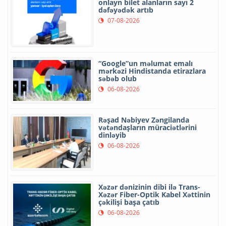
onlayn bilet alanların sayı 2
dəfəyədək artıb
07-08-2026
“Google”un məlumat emalı
mərkəzi Hindistanda etirazlara
səbəb olub
06-08-2026
Rəşad Nəbiyev Zəngilanda
vətəndaşların müraciətlərini
dinləyib
06-08-2026
Xəzər dənizinin dibi ilə Trans-
Xəzər Fiber-Optik Kabel Xəttinin
çəkilişi başa çatıb
06-08-2026