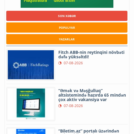
SON XƏBƏR
POPULYAR
YAZARLAR
Fitch ABB-nin reytinqini növbəti
dəfə yüksəltdi!
07-08-2026
“Əmək və Məşğulluq”
altsistemində hazırda 65 mindən
çox aktiv vakansiya var
07-08-2026
“Biletim.az” portalı üzərindən