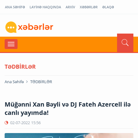
ANA SƏHİFƏ
LAYİHƏ HAQQINDA
ARXİV
XƏBƏRLƏR
ƏLAQƏ
TƏDBİRLƏR
Ana Səhifə
TƏDBİRLƏR
Müğənni Xan Bəyli və DJ Fateh Azercell ilə
canlı yayımda!
02-07-2022
15:56