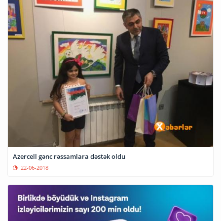
Azercell gənc rəssamlara dəstək oldu
22-06-2018