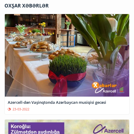
OXŞAR XƏBƏRLƏR
Azercell-dən Vaşinqtonda Azərbaycan musiqisi gecəsi
23-03-2022