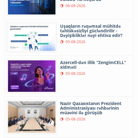
06-08-2026
Uşaqların rəqəmsal mühitdə
təhlükəsizliyi gücləndirilir -
Dəyişikliklər nəyi ehtiva edir?
05-08-2026
Azercell-dən illik “ZengimCELL”
xidməti
05-08-2026
Nazir Qazaxıstanın Prezident
Administrasiyası rəhbərinin
müavini ilə görüşüb
05-08-2026