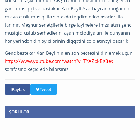
konserti təşkil olunub. ABŞ-da milli musiqimizi təbliğ edən
gənc musiqiçi və bəstəkar Xan Bəyli Azərbaycan muğamını
caz və etnik musiqi ilə sintezdə təqdim edən əsərləri ilə
tanınır. Məşhur sənətçilərlə birgə layihələrə imza atan gənc
musiqiçi üslub sərhədlərini aşan melodiyaları ilə dünyanın
hər yerindən dinləyicilərinin diqqətini cəlb etməyi bacarıb.
Gənc bəstəkar Xan Bəylinin ən son bəstəsini dinləmək üçün
https://www.youtube.com/watch?v=TYAZbkBX3es
səhifəsinə keçid edə bilərsiniz.
Paylaş
Tweet
ŞƏRHLƏR