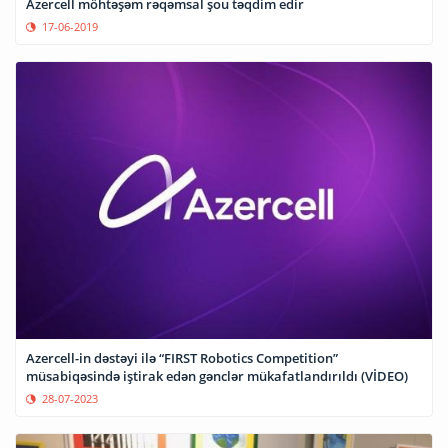
Azercell möhtəşəm rəqəmsal şou təqdim edir
17-06-2019
Azercell-in dəstəyi ilə “FIRST Robotics Competition”
müsabiqəsində iştirak edən gənclər mükafatlandırıldı (VİDEO)
28-07-2023