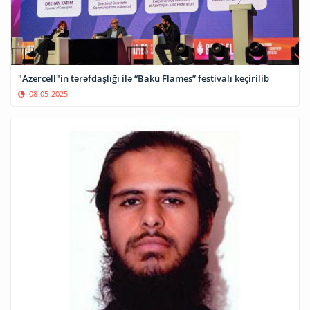
"Azercell"in tərəfdaşlığı ilə “Baku Flames” festivalı keçirilib
08-05-2025