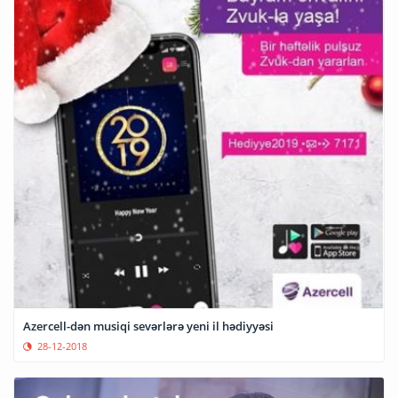
Azercell-dən musiqi sevərlərə yeni il hədiyyəsi
28-12-2018