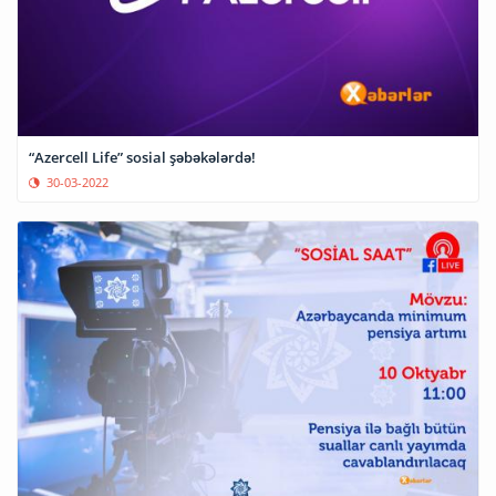
“Azercell Life” sosial şəbəkələrdə!
30-03-2022