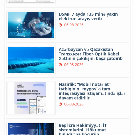
DSMF 7 ayda 135 minə yaxın
elektron arayış verib
06-08-2026
Azərbaycan və Qazaxıstan
Transxəzər Fiber-Optik Kabel
Xəttinin çəkilişini başa çatdırıb
06-08-2026
Nazirlik: “Mobil notariat”
tətbiqinin “mygov”a tam
inteqrasiyası istiqamətində işlər
davam etdirilir
06-08-2026
Beş İcra Hakimiyyəti İT
sistemlərini “Hökumət
buludu”na köçürüb