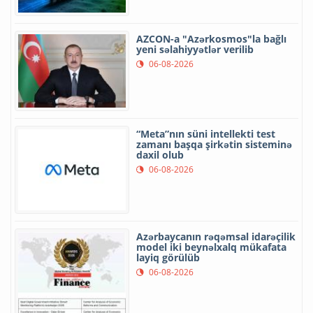
AZCON-a "Azərkosmos"la bağlı
yeni səlahiyyətlər verilib
06-08-2026
“Meta”nın süni intellekti test
zamanı başqa şirkətin sisteminə
daxil olub
06-08-2026
Azərbaycanın rəqəmsal idarəçilik
model iki beynəlxalq mükafata
layiq görülüb
06-08-2026