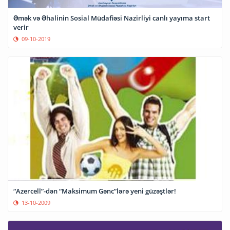
Əmək və Əhalinin Sosial Müdafiəsi Nazirliyi canlı yayıma start
verir
09-10-2019
“Azercell”-dən “Maksimum Gənc”lərə yeni güzəştlər!
13-10-2009