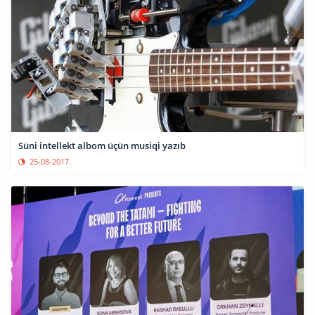
Süni intellekt albom üçün musiqi yazıb
25-08-2017