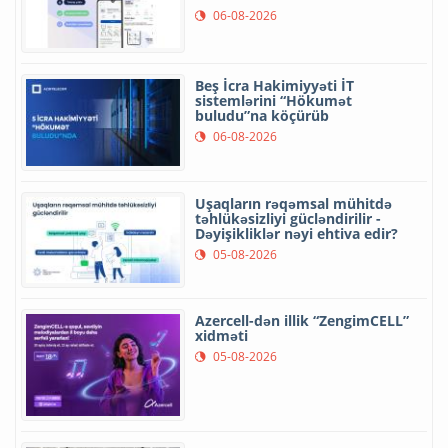
06-08-2026
Beş İcra Hakimiyyəti İT
sistemlərini “Hökumət
buludu”na köçürüb
06-08-2026
Uşaqların rəqəmsal mühitdə
təhlükəsizliyi gücləndirilir -
Dəyişikliklər nəyi ehtiva edir?
05-08-2026
Azercell-dən illik “ZengimCELL”
xidməti
05-08-2026