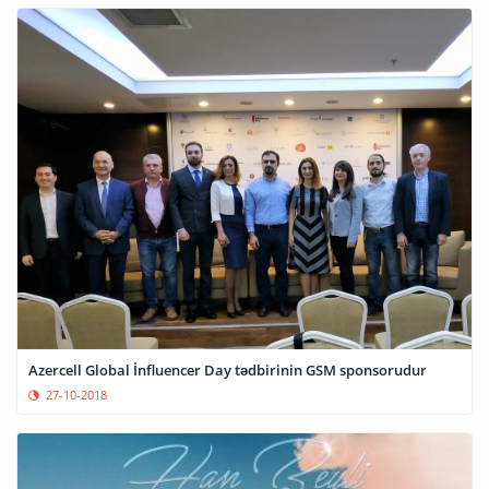
Azercell Global İnfluencer Day tədbirinin GSM sponsorudur
27-10-2018