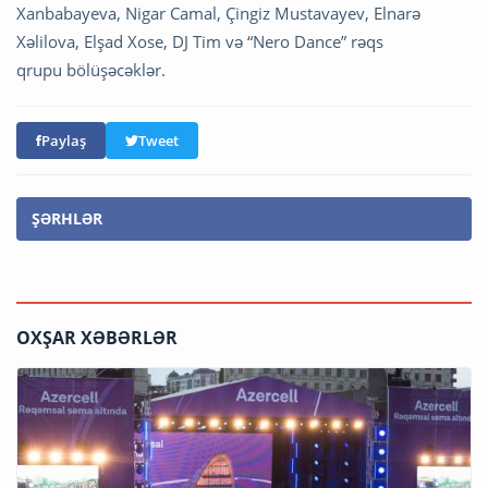
Xanbabayeva, Nigar Camal, Çingiz Mustavayev, Elnarə
Xəlilova, Elşad Xose, DJ Tim və “Nero Dance” rəqs
qrupu bölüşəcəklər.
Paylaş
Tweet
ŞƏRHLƏR
OXŞAR XƏBƏRLƏR