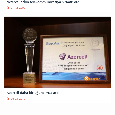
“Azercell” “İlin telekommunikasiya Şirkəti” oldu
21-12-2009
Azercell daha bir uğura imza atdı
26-03-2019