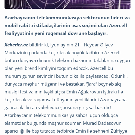
Azərbaycanın telekommunikasiya sektorunun lideri və
mobil rabitə istifadəçilərinin əsas seçimi olan Azercell
fəaliyyətinin yeni rəqəmsal dövrünə başlayır.
Xeberler.az
bildirir ki, iyun ayının 21-i Heydər Əliyev
Mərkəzinin parkında keçiriləcək böyük tədbirdə Azercell
bütün dünyaya dinamik telekom bazarının tələblərinə uyğun
olan yeni brend kimliyini təqdim edəcək. Azercell bu
mühüm günün sevincini bütün ölkə ilə paylaşacaq. Odur ki,
dünyaca məşhur mügənni və bəstəkar, “Jara” beynəlxalq
musiqi festivalının təşkilatçısı Emin Ağalarovun iştirakı ilə
keçiriləcək və rəqəmsal dünyanın yeniliklərini Azərbaycana
gətirəcək ilin ən valehedici şousuna giriş sərbəstdir!
Azərbaycanın telekommunikasiya sahəsi üçün olduqca
əlamətdar bu gündə məşhur şoumen Murad Dadaşovun
aparıcılığı ilə baş tutacaq tədbirdə Emin ilə səhnəni Zülfiyyə