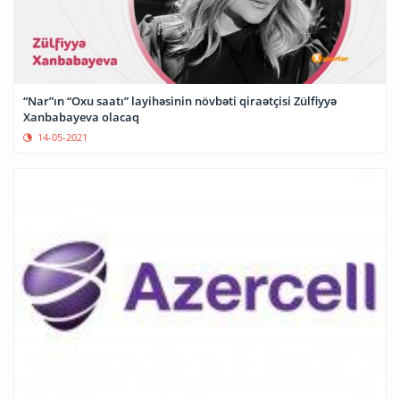
“Nar”ın “Oxu saatı” layihəsinin növbəti qiraətçisi Zülfiyyə
Xanbabayeva olacaq
14-05-2021