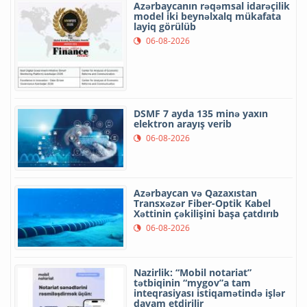
Azərbaycanın rəqəmsal idarəçilik
model iki beynəlxalq mükafata
layiq görülüb
06-08-2026
DSMF 7 ayda 135 minə yaxın
elektron arayış verib
06-08-2026
Azərbaycan və Qazaxıstan
Transxəzər Fiber-Optik Kabel
Xəttinin çəkilişini başa çatdırıb
06-08-2026
Nazirlik: “Mobil notariat”
tətbiqinin “mygov”a tam
inteqrasiyası istiqamətində işlər
davam etdirilir