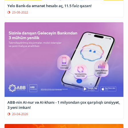
Yelo Bank-da əmanət hesabı aç, 11.5 faiz qazan!
23-08-2022
ABB-nin AI-nur və AI-khanı - 1 milyondan çox qarşılıqlı ünsiyyət,
3 yeni imkan!
20-04-2026