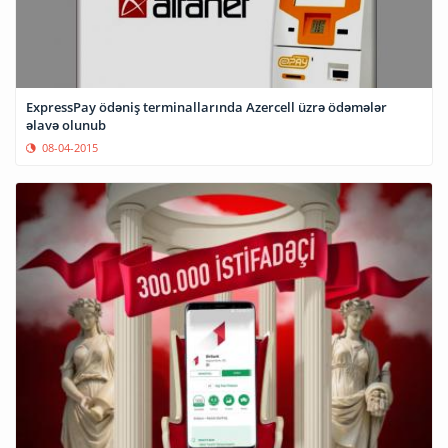
ExpressPay ödəniş terminallarında Azercell üzrə ödəmələr
əlavə olunub
08-04-2015