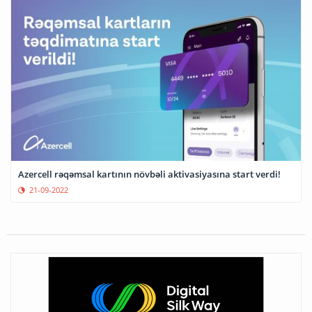
Azercell rəqəmsal kartının növbəli aktivasiyasına start verdi!
21-09-2022