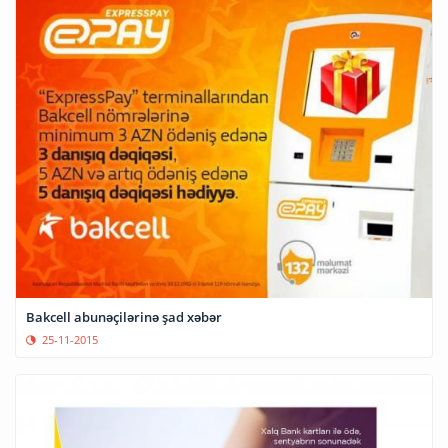
Bakcell abunəçilərinə şad xəbər
25-11-2015