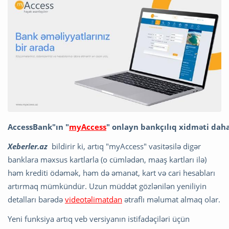
AccessBank"ın "
myAccess
" onlayn bankçılıq xidməti daha
Xeberler.az
bildirir ki, artıq "myAccess" vasitəsilə digər
banklara məxsus kartlarla (o cümlədən, maaş kartları ilə)
həm krediti ödəmək, həm də əmanət, kart və cari hesabları
artırmaq mümkündür. Uzun müddət gözlənilən yeniliyin
detalları barədə
videotəlimatdan
ətraflı məlumat almaq olar.
Yeni funksiya artıq veb versiyanın istifadəçiləri üçün