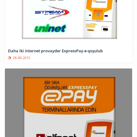
Daha iki internet provayder ExpressPay-ə qoşulub
28-08-2015