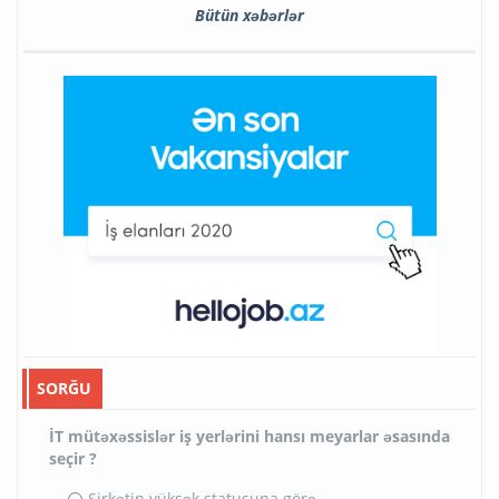
Bütün xəbərlər
SORĞU
İT mütəxəssislər iş yerlərini hansı meyarlar əsasında
seçir ?
Şirkətin yüksək statusuna görə