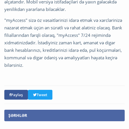
əlçatandır. Mobil versiya istifadəçiləri də yaxın gələcəkdə
yenilikdən yararlana biləcəklər.
"myAccess" sizə öz vəsaitlərinizi idarə etmək və xərclərinizə
nəzarət etmək üçün ən sürətli və rahat alətiniz olacaq. Bank
filiallarından fərqli olaraq, "myAccess" 7/24 rejimində
xidmətinizdədir. İstədiyiniz zaman kart, əmanət və digər
bank hesablarınızı, kreditlərinizi idarə edə, pul köçürmələri,
kommunal və digər ödəniş və əməliyyatları həyata keçirə
bilərsiniz.
Paylaş
Tweet
ŞƏRHLƏR