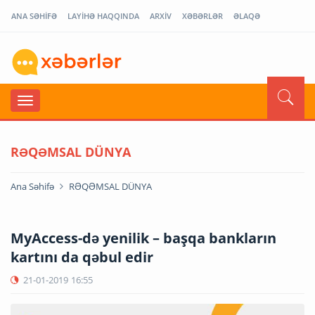
ANA SƏHİFƏ
LAYİHƏ HAQQINDA
ARXİV
XƏBƏRLƏR
ƏLAQƏ
RƏQƏMSAL DÜNYA
Ana Səhifə
RƏQƏMSAL DÜNYA
MyAccess-də yenilik – başqa bankların
kartını da qəbul edir
21-01-2019
16:55