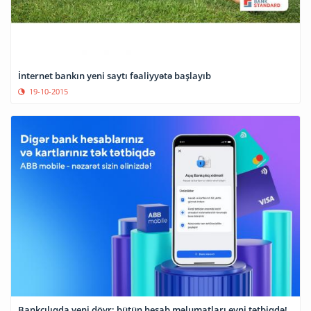
İnternet bankın yeni saytı fəaliyyətə başlayıb
19-10-2015
Bankçılıqda yeni dövr: bütün hesab məlumatları eyni tətbiqdə!