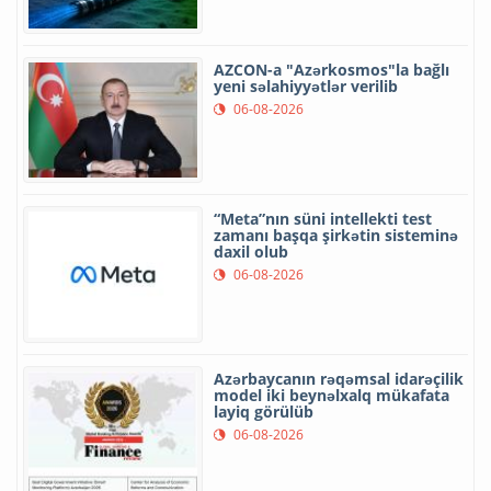
AZCON-a "Azərkosmos"la bağlı
yeni səlahiyyətlər verilib
06-08-2026
“Meta”nın süni intellekti test
zamanı başqa şirkətin sisteminə
daxil olub
06-08-2026
Azərbaycanın rəqəmsal idarəçilik
model iki beynəlxalq mükafata
layiq görülüb
06-08-2026