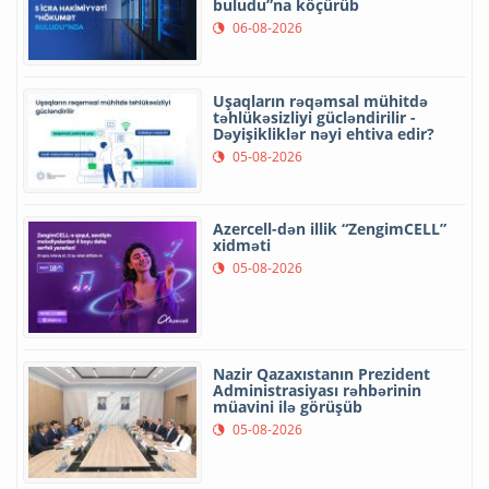
buludu”na köçürüb
06-08-2026
Uşaqların rəqəmsal mühitdə
təhlükəsizliyi gücləndirilir -
Dəyişikliklər nəyi ehtiva edir?
05-08-2026
Azercell-dən illik “ZengimCELL”
xidməti
05-08-2026
Nazir Qazaxıstanın Prezident
Administrasiyası rəhbərinin
müavini ilə görüşüb
05-08-2026