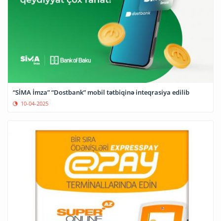
“SİMA İmza” “Dostbank” mobil tətbiqinə inteqrasiya edilib
10-04-2025