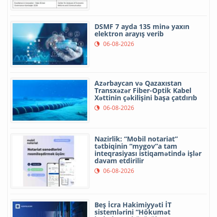
DSMF 7 ayda 135 minə yaxın
elektron arayış verib
06-08-2026
Azərbaycan və Qazaxıstan
Transxəzər Fiber-Optik Kabel
Xəttinin çəkilişini başa çatdırıb
06-08-2026
Nazirlik: “Mobil notariat”
tətbiqinin “mygov”a tam
inteqrasiyası istiqamətində işlər
davam etdirilir
06-08-2026
Beş İcra Hakimiyyəti İT
sistemlərini “Hökumət