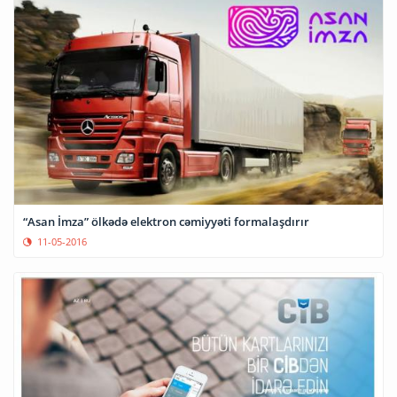
“Asan İmza” ölkədə elektron cəmiyyəti formalaşdırır
11-05-2016