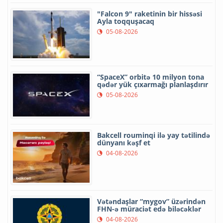
"Falcon 9" raketinin bir hissəsi
Ayla toqquşacaq
05-08-2026
“SpaceX” orbitə 10 milyon tona
qədər yük çıxarmağı planlaşdırır
05-08-2026
Bakcell rouminqi ilə yay tətilində
dünyanı kəşf et
04-08-2026
Vətəndaşlar “mygov” üzərindən
FHN-ə müraciət edə biləcəklər
04-08-2026