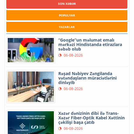
SON XƏBƏR
POPULYAR
YAZARLAR
“Google”un məlumat emalı
mərkəzi Hindistanda etirazlara
səbəb olub
06-08-2026
Rəşad Nəbiyev Zəngilanda
vətəndaşların müraciətlərini
dinləyib
06-08-2026
Xəzər dənizinin dibi ilə Trans-
Xəzər Fiber-Optik Kabel Xəttinin
çəkilişi başa çatıb
06-08-2026