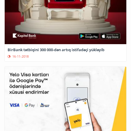
BirBank tətbiqini 300 000-dən artıq istifadəçi yükləyib
16-11-2018