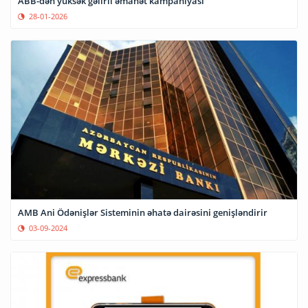
ABB-dən yüksək gəlirli əmanət kampaniyası
28-01-2026
AMB Ani Ödənişlər Sisteminin əhatə dairəsini genişləndirir
03-09-2024