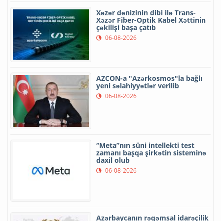
Xəzər dənizinin dibi ilə Trans-
Xəzər Fiber-Optik Kabel Xəttinin
çəkilişi başa çatıb
06-08-2026
AZCON-a "Azərkosmos"la bağlı
yeni səlahiyyətlər verilib
06-08-2026
“Meta”nın süni intellekti test
zamanı başqa şirkətin sisteminə
daxil olub
06-08-2026
Azərbaycanın rəqəmsal idarəçilik