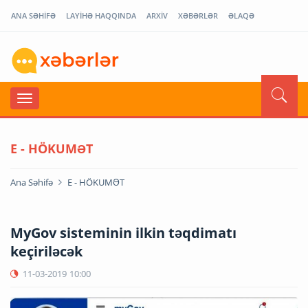
ANA SƏHİFƏ
LAYİHƏ HAQQINDA
ARXİV
XƏBƏRLƏR
ƏLAQƏ
E - HÖKUMƏT
Ana Səhifə
E - HÖKUMƏT
MyGov sisteminin ilkin təqdimatı
keçiriləcək
11-03-2019
10:00