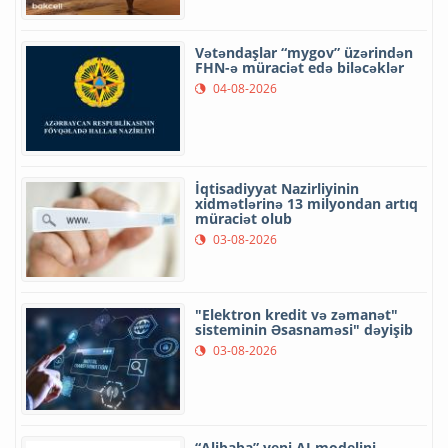
Vətəndaşlar “mygov” üzərindən
FHN-ə müraciət edə biləcəklər
04-08-2026
İqtisadiyyat Nazirliyinin
xidmətlərinə 13 milyondan artıq
müraciət olub
03-08-2026
"Elektron kredit və zəmanət"
sisteminin Əsasnaməsi" dəyişib
03-08-2026
“Alibaba” yeni AI modelini