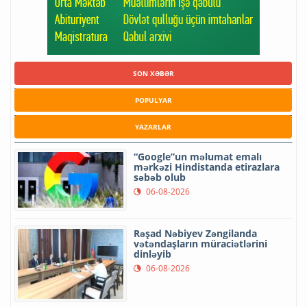
SON XƏBƏR
POPULYAR
YAZARLAR
“Google”un məlumat emalı
mərkəzi Hindistanda etirazlara
səbəb olub
06-08-2026
Rəşad Nəbiyev Zəngilanda
vətəndaşların müraciətlərini
dinləyib
06-08-2026