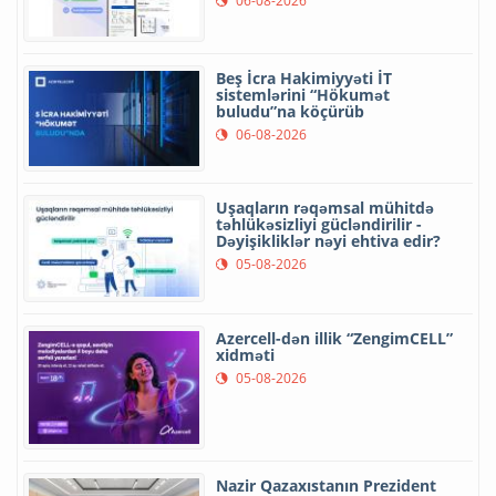
06-08-2026
Beş İcra Hakimiyyəti İT
sistemlərini “Hökumət
buludu”na köçürüb
06-08-2026
Uşaqların rəqəmsal mühitdə
təhlükəsizliyi gücləndirilir -
Dəyişikliklər nəyi ehtiva edir?
05-08-2026
Azercell-dən illik “ZengimCELL”
xidməti
05-08-2026
Nazir Qazaxıstanın Prezident