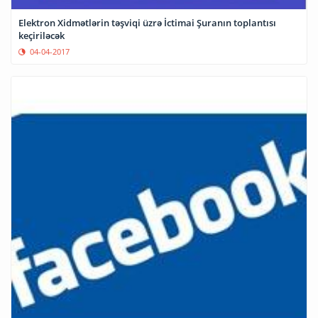
Elektron Xidmətlərin təşviqi üzrə İctimai Şuranın toplantısı
keçiriləcək
04-04-2017