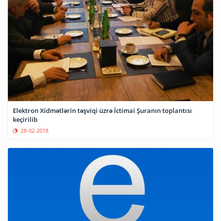
Elektron Xidmətlərin təşviqi üzrə İctimai Şuranın toplantısı
keçirilib
28-02-2018