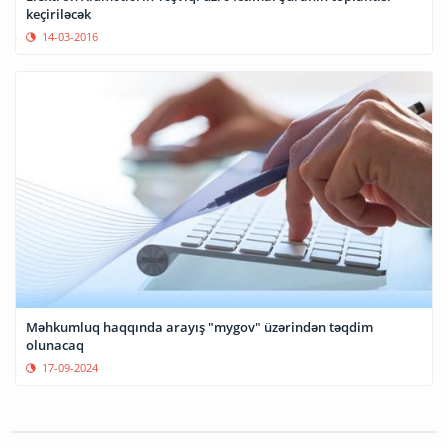
keçiriləcək
14-03-2016
Məhkumluq haqqında arayış "mygov" üzərindən təqdim
olunacaq
17-09-2024