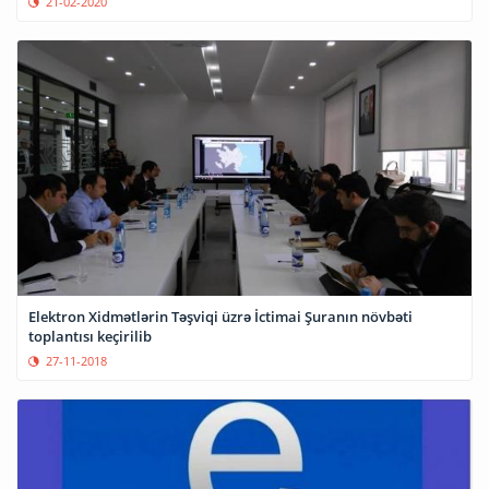
21-02-2020
Elektron Xidmətlərin Təşviqi üzrə İctimai Şuranın növbəti
toplantısı keçirilib
27-11-2018