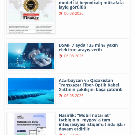
model iki beynəlxalq mükafata
layiq görülüb
06-08-2026
DSMF 7 ayda 135 minə yaxın
elektron arayış verib
06-08-2026
Azərbaycan və Qazaxıstan
Transxəzər Fiber-Optik Kabel
Xəttinin çəkilişini başa çatdırıb
06-08-2026
Nazirlik: “Mobil notariat”
tətbiqinin “mygov”a tam
inteqrasiyası istiqamətində işlər
davam etdirilir