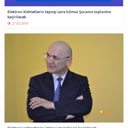
Elektron Xidmətlərin təşviqi üzrə İctimai Şuranın toplantısı
keçiriləcək
27-02-2018
Elektron xidmətlərin ictimai müzakirəsi keçiriləcək