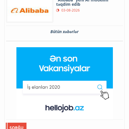
təqdim edib
03-08-2026
Bütün xəbərlər
SORĞU