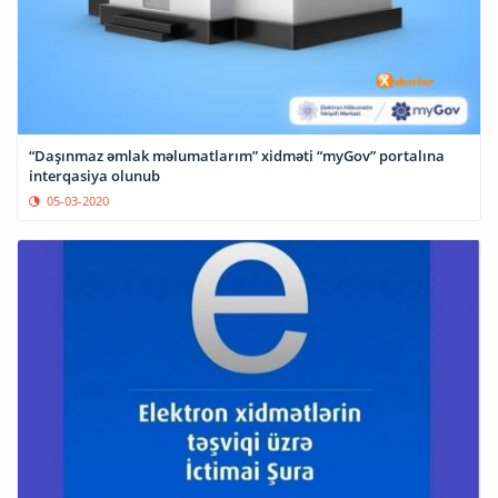
“Daşınmaz əmlak məlumatlarım” xidməti “myGov” portalına
interqasiya olunub
05-03-2020