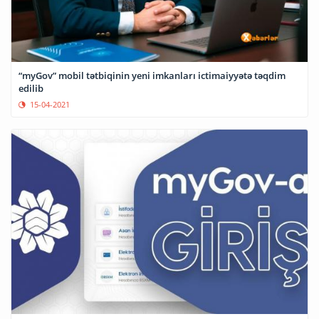
“myGov” mobil tətbiqinin yeni imkanları ictimaiyyətə təqdim
edilib
15-04-2021