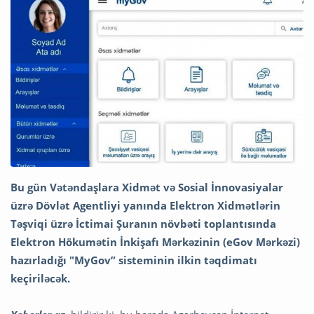
Bu gün Vətəndaşlara Xidmət və Sosial İnnovasiyalar
üzrə Dövlət Agentliyi yanında Elektron Xidmətlərin
Təşviqi üzrə İctimai Şuranın növbəti toplantısında
Elektron Hökumətin İnkişafı Mərkəzinin (eGov Mərkəzi)
hazırladığı "MyGov” sisteminin ilkin təqdimatı
keçiriləcək.