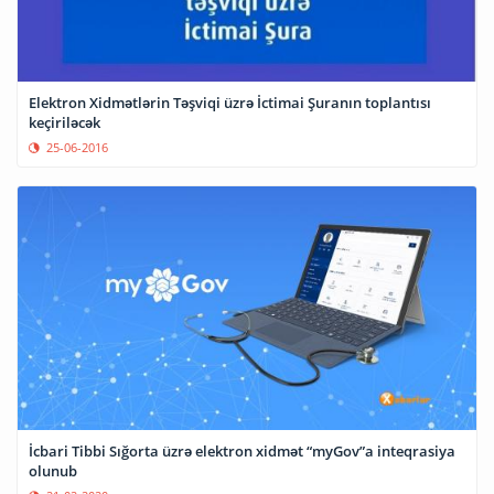
Elektron Xidmətlərin Təşviqi üzrə İctimai Şuranın toplantısı
keçiriləcək
25-06-2016
İcbari Tibbi Sığorta üzrə elektron xidmət “myGov”a inteqrasiya
olunub