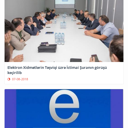
Elektron Xidmətlərin Təşviqi üzrə İctimai Şuranın görüşü
keçirilib
07-08-2018