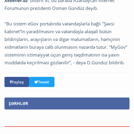
Xeberler.az
bildirir ki, bu barədə Azərbaycan İnternet
Forumunun prezidenti Osman Gündüz deyib.
"Bu sistem eGov portalında vətəndaşlarla bağlı "Şəxsi
kabinet”in yaradılmasını və vətəndaşla əlaqəli bütün
bildirişlərin, arayışların və digər məlumatların, həmçinin
xidmətlərin buraya cəlb olunmasını nəzərdə tutur. "MyGov”
sisteminin ictimaiyyət üçün geniş təqdimatının isə yaxın
müddətdə keçirilməsi gözlənilir”, - deyə O.Gündüz bildirib.
Paylaş
Tweet
ŞƏRHLƏR