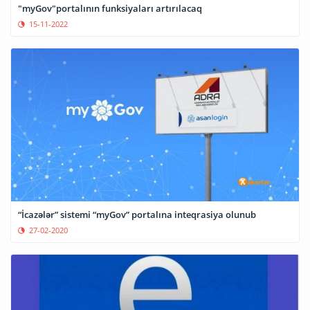
"myGov"portalının funksiyaları artırılacaq
15-11-2022
“İcazələr” sistemi “myGov” portalına inteqrasiya olunub
27-02-2020