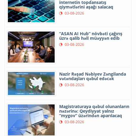
internetin topdansatış
qiymətlərini aşağı salacaq
03-08-2026
“ASAN AI Hub” növbəti çağırış
üzrə qalib həll müəyyən edib
03-08-2026
Nazir Rəşad Nəbiyev Zəngilanda
vətəndaşları qəbul edəcək
03-08-2026
Magistraturaya qəbul olunanların
nəzərinə: Qeydiyyat yalnız
“mygov” üzərindən aparılacaq
03-08-2026