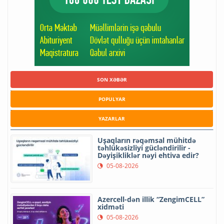
SON XƏBƏR
POPULYAR
YAZARLAR
Uşaqların rəqəmsal mühitdə
təhlükəsizliyi gücləndirilir -
Dəyişikliklər nəyi ehtiva edir?
05-08-2026
Azercell-dən illik “ZengimCELL”
xidməti
05-08-2026