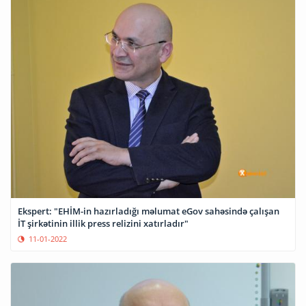
Ekspert: "EHİM-in hazırladığı məlumat eGov sahəsində çalışan
İT şirkətinin illik press relizini xatırladır"
11-01-2022