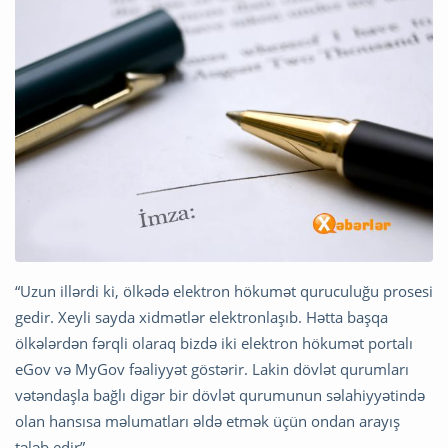
“Uzun illərdi ki, ölkədə elektron hökumət quruculuğu prosesi
gedir. Xeyli sayda xidmətlər elektronlaşıb. Hətta başqa
ölkələrdən fərqli olaraq bizdə iki elektron hökumət portalı
eGov və MyGov fəaliyyət göstərir. Lakin dövlət qurumları
vətəndaşla bağlı digər bir dövlət qurumunun səlahiyyətində
olan hansısa məlumatları əldə etmək üçün ondan arayış
tələb edir”.