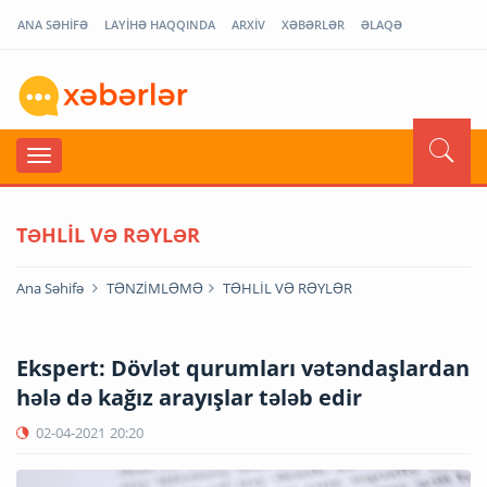
ANA SƏHİFƏ
LAYİHƏ HAQQINDA
ARXİV
XƏBƏRLƏR
ƏLAQƏ
TƏHLİL VƏ RƏYLƏR
Ana Səhifə
TƏNZİMLƏMƏ
TƏHLİL VƏ RƏYLƏR
Ekspert: Dövlət qurumları vətəndaşlardan
hələ də kağız arayışlar tələb edir
02-04-2021
20:20