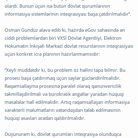
olardı. Bunun üçün isə bütün dövlət qurumlarının
informasiya sistemlərinin inteqrasiyası başa çatdırılmalıdır”.
Osman Gündüz əlavə edib ki, hazırda eGov sahəsində ən
ciddi problemlərdən biri VXSİ Dövlət Agentliyi, Elektron
Hökumətin İnkişafı Mərkəzi dövlət resurslarının inteqrasiyası
üçün konkret icra planının hazırlanmamsıdır:
“Xeyli müddətdir ki, bu problem öz həllini tapa bilmir. Bu
prosesi başa çatdırımaq üçün səylər gücləndirilməlidir.
Rəqəmsallaşma prosesinə paralel olaraq qanunvericilik
təkmilləşdirilməli və bürokratik əngəllər yaradan hüquqi
məsələlər həll edilməlidir. Artıq rəqəmsallaşan informasiya
xarakterli məlumatların vətəndaşdan tələb edilməsinin
hüquqi əsasları aradan qaldırılmalıdır.
Düşünürəm ki, dövlət qurumları inteqrasiya olunduqca