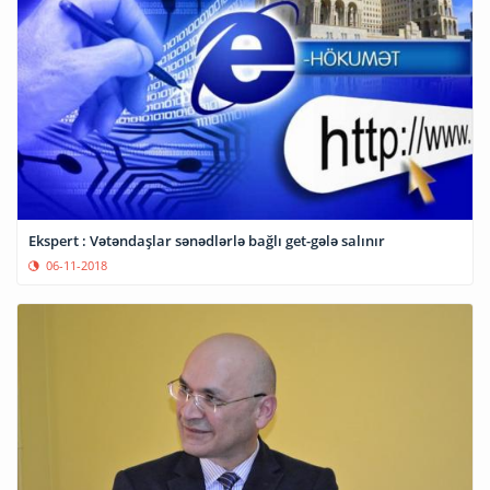
Ekspert : Vətəndaşlar sənədlərlə bağlı get-gələ salınır
06-11-2018