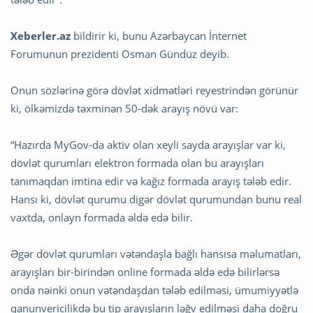
Xeberler.az
bildirir ki, bunu Azərbaycan İnternet
Forumunun prezidenti Osman Gündüz deyib.
Onun sözlərinə görə dövlət xidmətləri reyestrindən görünür
ki, ölkəmizdə təxminən 50-dək arayış növü var:
“Hazırda MyGov-da aktiv olan xeyli sayda arayışlar var ki,
dövlət qurumları elektron formada olan bu arayışları
tanımaqdan imtina edir və kağız formada arayış tələb edir.
Hansı ki, dövlət qurumu digər dövlət qurumundan bunu real
vaxtda, onlayn formada əldə edə bilir.
Əgər dövlət qurumları vətəndaşla bağlı hansısa məlumatları,
arayışları bir-birindən online formada əldə edə bilirlərsə
onda nəinki onun vətəndaşdan tələb edilməsi, ümumiyyətlə
qanunvericilikdə bu tip arayışların ləğv edilməsi daha doğru