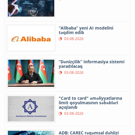
“Alibaba” yeni AI modelini
təqdim edib
03-08-2026
“Dənizçilik” informasiya sistemi
yaradılacaq
03-08-2026
"Card to card" əməliyyatlarına
limit qoyulmasının səbəbləri
açıqlanıb
03-08-2026
ADB: CAREC rəqəmsal dəhlizi