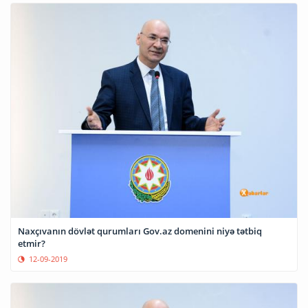
Naxçıvanın dövlət qurumları Gov.az domenini niyə tətbiq
etmir?
12-09-2019