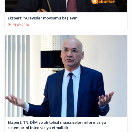
Ekspert: "Arayışlar mövsümü başlayır "
24-09-2020
Ekspert: TN, DİM və ali təhsil müəssisələri informasiya
sistemlərini inteqrasiya etməlidir