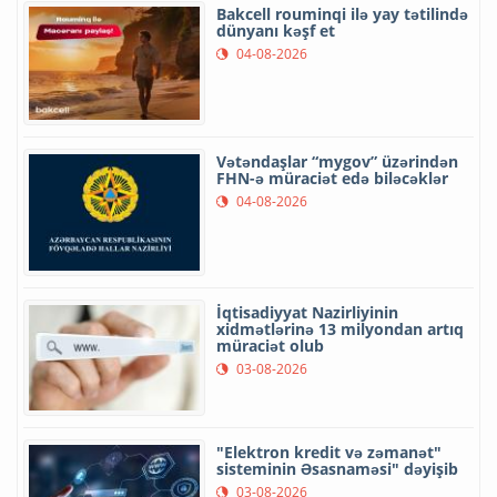
Bakcell rouminqi ilə yay tətilində
dünyanı kəşf et
04-08-2026
Vətəndaşlar “mygov” üzərindən
FHN-ə müraciət edə biləcəklər
04-08-2026
İqtisadiyyat Nazirliyinin
xidmətlərinə 13 milyondan artıq
müraciət olub
03-08-2026
"Elektron kredit və zəmanət"
sisteminin Əsasnaməsi" dəyişib
03-08-2026