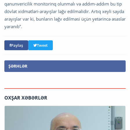
qanunvericilik monitorinq olunmalı və addım-addım bu tip
dövlət xidmətləri-arayışlar ləğv edilməlidir. Artıq xeyli sayda
arayışlar var ki, bunların ləğv edilməsi üçün yetərincə əsaslar
yaranıb”.
Paylaş
Tweet
ŞƏRHLƏR
OXŞAR XƏBƏRLƏR