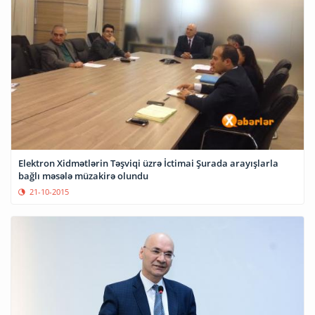
Elektron Xidmətlərin Təşviqi üzrə İctimai Şurada arayışlarla
bağlı məsələ müzakirə olundu
21-10-2015