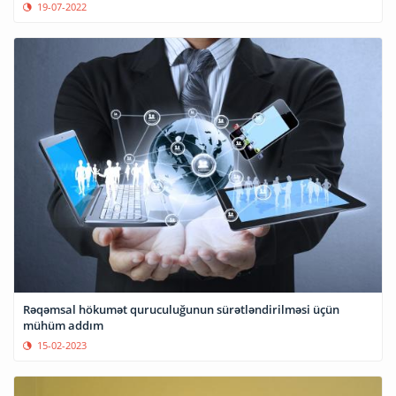
19-07-2022
Rəqəmsal hökumət quruculuğunun sürətləndirilməsi üçün
mühüm addım
15-02-2023