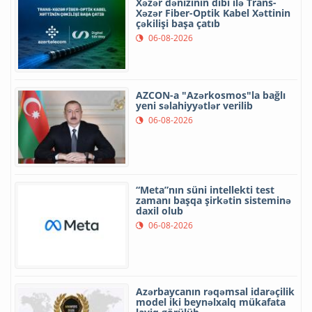
Xəzər dənizinin dibi ilə Trans-
Xəzər Fiber-Optik Kabel Xəttinin
çəkilişi başa çatıb
06-08-2026
AZCON-a "Azərkosmos"la bağlı
yeni səlahiyyətlər verilib
06-08-2026
“Meta”nın süni intellekti test
zamanı başqa şirkətin sisteminə
daxil olub
06-08-2026
Azərbaycanın rəqəmsal idarəçilik
model iki beynəlxalq mükafata