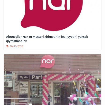
Abunəçilər Nar-ın Müştəri xidmətinin fəaliyyətini yüksək
qiymətləndirir
16-11-2018