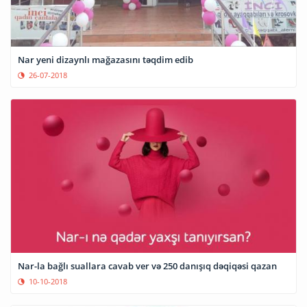
Nar yeni dizaynlı mağazasını təqdim edib
26-07-2018
Nar-la bağlı suallara cavab ver və 250 danışıq dəqiqəsi qazan
10-10-2018