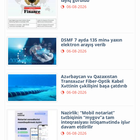
layiq görülüb
06-08-2026
DSMF 7 ayda 135 minə yaxın
elektron arayış verib
06-08-2026
Azərbaycan və Qazaxıstan
Transxəzər Fiber-Optik Kabel
Xəttinin çəkilişini başa çatdırıb
06-08-2026
Nazirlik: “Mobil notariat”
tətbiqinin “mygov”a tam
inteqrasiyası istiqamətində işlər
davam etdirilir
06-08-2026