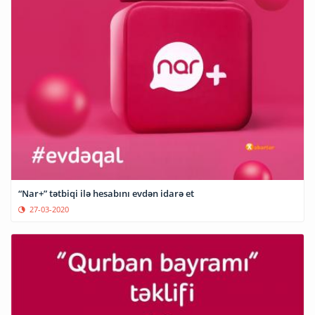
“Nar+” tətbiqi ilə hesabını evdən idarə et
27-03-2020