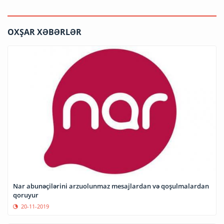
OXŞAR XƏBƏRLƏR
Nar abunəçilərini arzuolunmaz mesajlardan və qoşulmalardan
qoruyur
20-11-2019