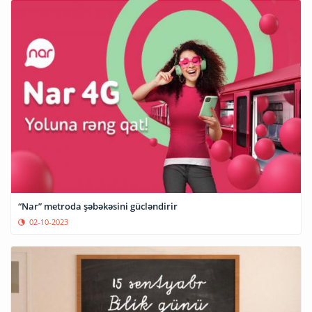
“Nar” metroda şəbəkəsini gücləndirir
02-10-2023