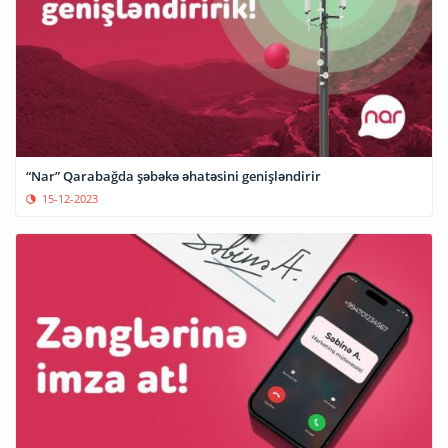
“Nar” Qarabağda şəbəkə əhatəsini genişləndirir
15-12-2023