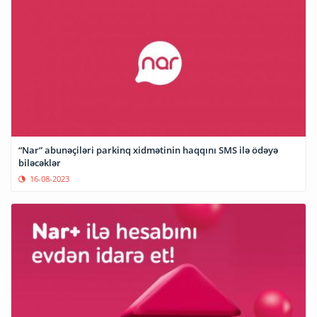
“Nar” abunəçiləri parkinq xidmətinin haqqını SMS ilə ödəyə
biləcəklər
16-08-2023