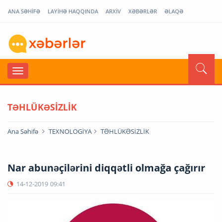
ANA SƏHİFƏ
LAYİHƏ HAQQINDA
ARXİV
XƏBƏRLƏR
ƏLAQƏ
TƏHLÜKƏSİZLİK
Ana Səhifə
TEXNOLOGİYA
TƏHLÜKƏSİZLİK
Nar abunəçilərini diqqətli olmağa çağırır
14-12-2019
09:41