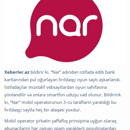
Xeberler.az
bildirir ki, “Nar” adından istifadə edib bank
kartlarından pul oğurlayan fırıldaqçı oyun saytı aşkarlanıb.
İstifadəçilər müxtəlif vebsaytlardan oyun səhifəsinə
yönləndilir və onlara smartfon uduşu vəd olunur. Bildiririk
ki, “Nar” mobil operatorunun 3-cü tərəflərin yaratdığı bu
fırıldaqçı saytla heç bir əlaqəsi yoxdur.
Mobil operator şirkətin şəffaflıq prinsipinə uyğun olaraq
abunəçilərini hər zaman spam xarakterli qoşulmalardan