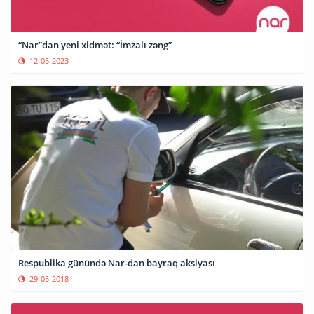
“Nar”dan yeni xidmət: “İmzalı zəng”
12-05-2023
Respublika günündə Nar-dan bayraq aksiyası
29-05-2018