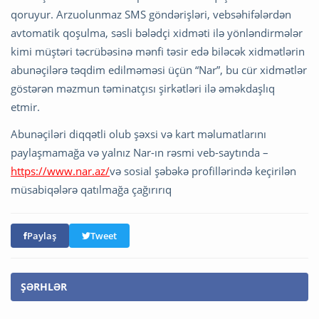
qoruyur. Arzuolunmaz SMS göndərişləri, vebsəhifələrdən
avtomatik qoşulma, səsli bələdçi xidməti ilə yönləndirmələr
kimi müştəri təcrübəsinə mənfi təsir edə biləcək xidmətlərin
abunəçilərə təqdim edilməməsi üçün “Nar”, bu cür xidmətlər
göstərən məzmun təminatçısı şirkətləri ilə əməkdaşlıq
etmir.
Abunəçiləri diqqətli olub şəxsi və kart məlumatlarını
paylaşmamağa və yalnız Nar-ın rəsmi veb-saytında –
https://www.nar.az/
və sosial şəbəkə profillərində keçirilən
müsabiqələrə qatılmağa çağırırıq
Paylaş
Tweet
ŞƏRHLƏR