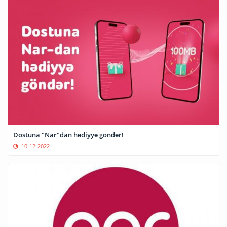
Dostuna "Nar"dan hədiyyə göndər!
10-12-2022