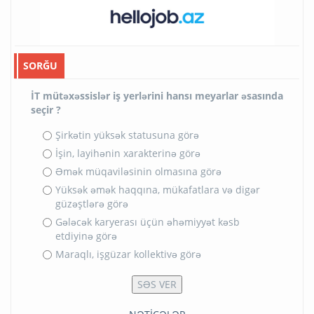
SORĞU
İT mütəxəssislər iş yerlərini hansı meyarlar əsasında
seçir ?
Şirkətin yüksək statusuna görə
İşin, layihənin xarakterinə görə
Əmək müqaviləsinin olmasına görə
Yüksək əmək haqqına, mükafatlara və digər
güzəştlərə görə
Gələcək karyerası üçün əhəmiyyət kəsb
etdiyinə görə
Maraqlı, işgüzar kollektivə görə