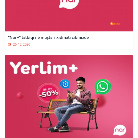
“Nar+” tətbiqi ilə müştəri xidməti cibinizdə
26-12-2020