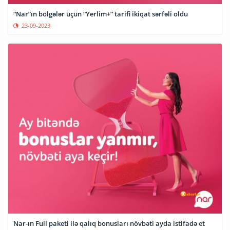
“Nar”ın bölgələr üçün “Yerlim+” tarifi ikiqat sərfəli oldu
23-09-2023
Nar-ın Full paketi ilə qalıq bonusları növbəti ayda istifadə et