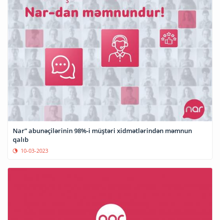
Nar” abunəçilərinin 98%-i müştəri xidmətlərindən məmnun
qalıb
10-03-2023