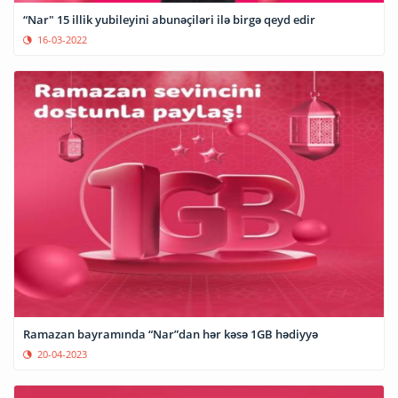
“Nar" 15 illik yubileyini abunəçiləri ilə birgə qeyd edir
16-03-2022
Ramazan bayramında “Nar”dan hər kəsə 1GB hədiyyə
20-04-2023