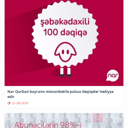
Nar Qurban bayramı münasibətilə pulsuz dəqiqələr hədiyyə
edir
21-08-2018