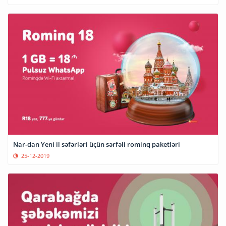
Nar-dan Yeni il səfərləri üçün sərfəli rominq paketləri
25-12-2019