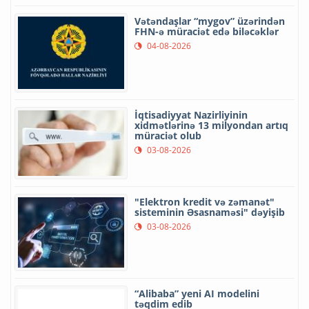
Vətəndaşlar “mygov” üzərindən
FHN-ə müraciət edə biləcəklər
04-08-2026
İqtisadiyyat Nazirliyinin
xidmətlərinə 13 milyondan artıq
müraciət olub
03-08-2026
"Elektron kredit və zəmanət"
sisteminin Əsasnaməsi" dəyişib
03-08-2026
“Alibaba” yeni AI modelini
təqdim edib