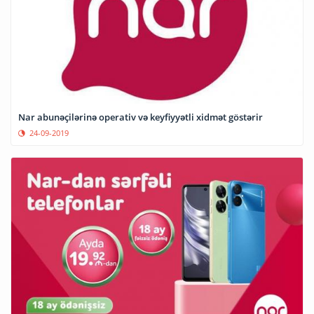
Nar abunəçilərinə operativ və keyfiyyətli xidmət göstərir
24-09-2019