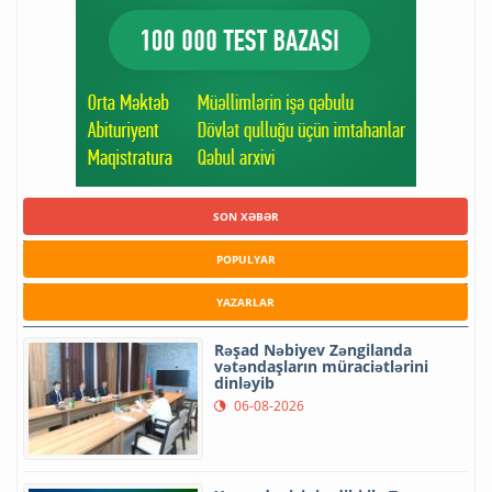
SON XƏBƏR
POPULYAR
YAZARLAR
Rəşad Nəbiyev Zəngilanda
vətəndaşların müraciətlərini
dinləyib
06-08-2026