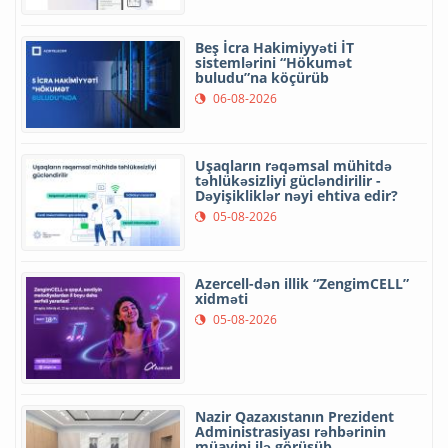
Beş İcra Hakimiyyəti İT
sistemlərini “Hökumət
buludu”na köçürüb
06-08-2026
Uşaqların rəqəmsal mühitdə
təhlükəsizliyi gücləndirilir -
Dəyişikliklər nəyi ehtiva edir?
05-08-2026
Azercell-dən illik “ZengimCELL”
xidməti
05-08-2026
Nazir Qazaxıstanın Prezident
Administrasiyası rəhbərinin
müavini ilə görüşüb