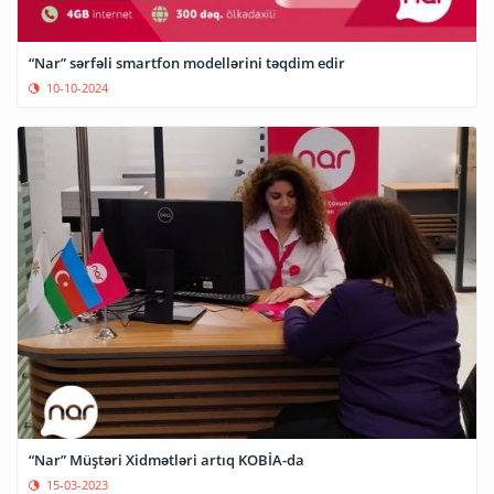
“Nar” sərfəli smartfon modellərini təqdim edir
10-10-2024
“Nar” Müştəri Xidmətləri artıq KOBİA-da
15-03-2023