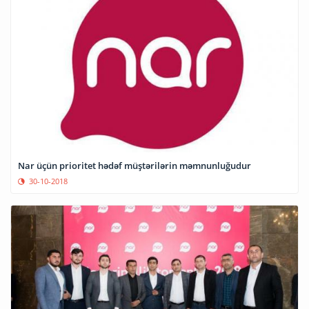
Nar üçün prioritet hədəf müştərilərin məmnunluğudur
30-10-2018