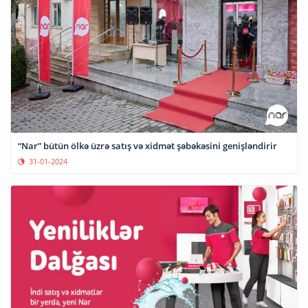
“Nar” bütün ölkə üzrə satış və xidmət şəbəkəsini genişləndirir
31-01-2024