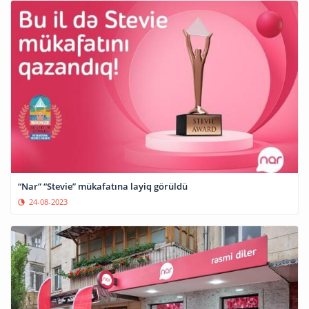
“Nar” “Stevie” mükafatına layiq görüldü
24-08-2023