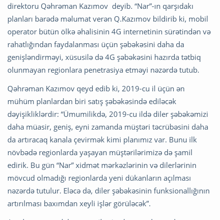
direktoru Qəhrəman Kazımov deyib. “Nar”-ın qarşıdakı
planları barədə məlumat verən Q.Kazımov bildirib ki, mobil
operator bütün ölkə əhalisinin 4G internetinin sürətindən və
rahatlığından faydalanması üçün şəbəkəsini daha da
genişləndirməyi, xüsusilə də 4G şəbəkəsini hazırda tətbiq
olunmayan regionlara penetrasiya etməyi nəzərdə tutub.
Qəhrəman Kazımov qeyd edib ki, 2019-cu il üçün ən
mühüm planlardan biri satış şəbəkəsində ediləcək
dəyişikliklərdir: “Ümumilikdə, 2019-cu ildə diler şəbəkəmizi
daha müasir, geniş, eyni zamanda müştəri təcrübəsini daha
da artıracaq kanala çevirmək kimi planımız var. Bunu ilk
növbədə regionlarda yaşayan müştərilərimizə də şamil
edirik. Bu gün “Nar” xidmət mərkəzlərinin və dilerlərinin
mövcud olmadığı regionlarda yeni dükanların açılması
nəzərdə tutulur. Eləcə də, diler şəbəkəsinin funksionallığının
artırılması baxımdan xeyli işlər görüləcək”.