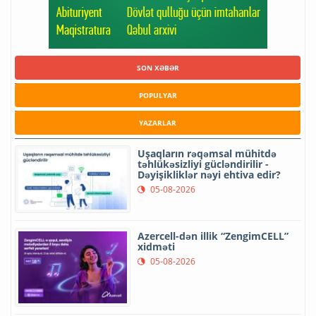
SON XƏBƏR
POPULYAR
YAZARLAR
Uşaqların rəqəmsal mühitdə
təhlükəsizliyi gücləndirilir -
Dəyişikliklər nəyi ehtiva edir?
05-08-2026
Azercell-dən illik “ZengimCELL”
xidməti
05-08-2026