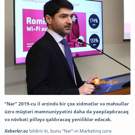
“Nar” 2019-cu il ərzində bir çox xidmətlər və məhsullar
üzrə müştəri məmnuniyyətini daha da yaxşılaşdıracaq
və növbəti pilləyə qaldıracaq yeniliklər edəcək.
Xeberler.az
bildirir ki, bunu “Nar”-ın Marketinq üzrə