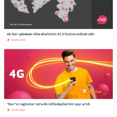
4G Nar şəbəkəsi ölkə əhalisinin 91,5 faizinə xidmət edir
30-09-2019
“Nar”ın regionlar üzrə 4G istifadəçilərinin sayı artıb
19-05-2021