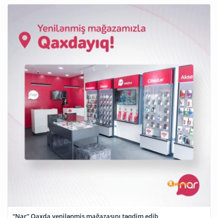
“Nar” Qaxda yenilənmiş mağazasını təqdim edib