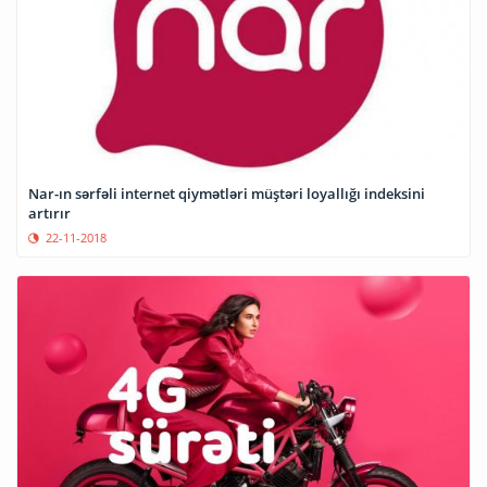
Nar-ın sərfəli internet qiymətləri müştəri loyallığı indeksini
artırır
22-11-2018