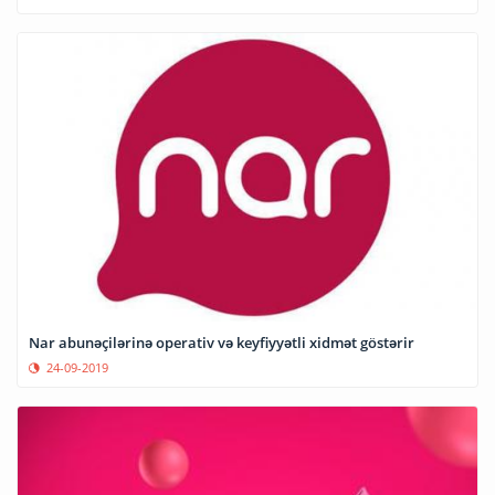
Nar abunəçilərinə operativ və keyfiyyətli xidmət göstərir
24-09-2019