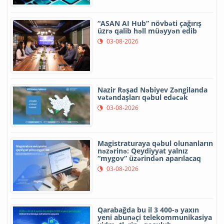
“ASAN AI Hub” növbəti çağırış
üzrə qalib həll müəyyən edib
03-08-2026
Nazir Rəşad Nəbiyev Zəngilanda
vətəndaşları qəbul edəcək
03-08-2026
Magistraturaya qəbul olunanların
nəzərinə: Qeydiyyat yalnız
“mygov” üzərindən aparılacaq
03-08-2026
Qarabağda bu il 3 400-ə yaxın
yeni abunəçi telekommunikasiya