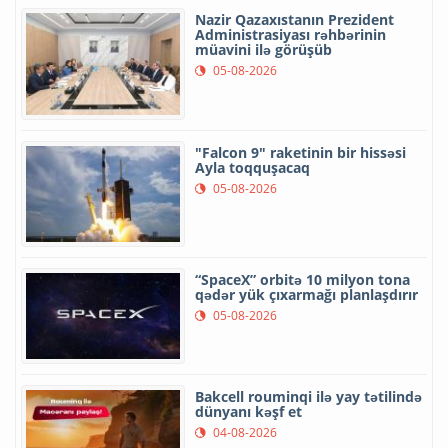
Nazir Qazaxıstanın Prezident
Administrasiyası rəhbərinin
müavini ilə görüşüb
05-08-2026
"Falcon 9" raketinin bir hissəsi
Ayla toqquşacaq
05-08-2026
“SpaceX” orbitə 10 milyon tona
qədər yük çıxarmağı planlaşdırır
05-08-2026
Bakcell rouminqi ilə yay tətilində
dünyanı kəşf et
04-08-2026