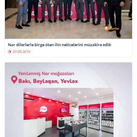
Nar dilerlərlə birgə ötən ilin nəticələrini müzakirə edib
07-05-2019