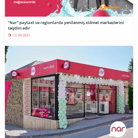
“Nar” paytaxt və regionlarda yenilənmiş xidmət mərkəzlərini
təqdim edir
12-04-2021