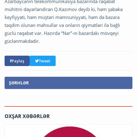
Azərbaycanın telekommunikasiya bazarında rəqabət
mühitini dəyərləndirən Q.Kazımov deyib ki, həm şəbəkə
keyfiyyəti, həm müştəri məmnuniyyəti, həm də bazara
təqdim olunan məhsullar və onların qiymətləri ilə bağlı
güclü rəqabət var. Hazırda “Nar”-ın bazardakı mövqeyi
güclənməkdədir.
Paylaş
Tweet
ŞƏRHLƏR
OXŞAR XƏBƏRLƏR