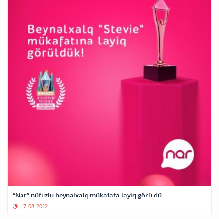
“Nar” nüfuzlu beynəlxalq mükafata layiq görüldü
17-08-2022