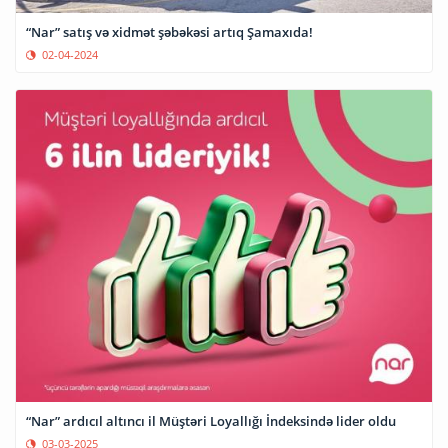
“Nar” satış və xidmət şəbəkəsi artıq Şamaxıda!
02-04-2024
“Nar” ardıcıl altıncı il Müştəri Loyallığı İndeksində lider oldu
03-03-2025