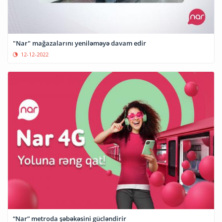
"Nar" mağazalarını yeniləməyə davam edir
12-12-2022
“Nar” metroda şəbəkəsini gücləndirir