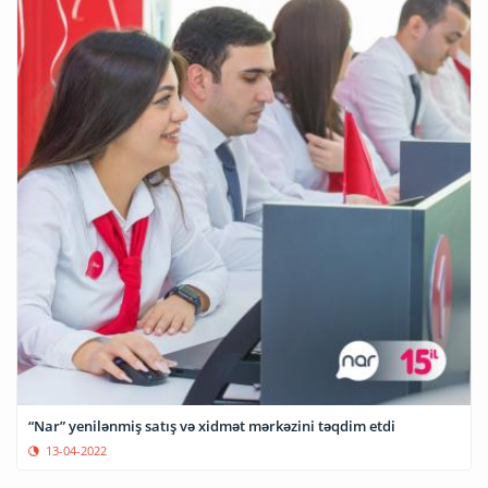
“Nar” yenilənmiş satış və xidmət mərkəzini təqdim etdi
13-04-2022