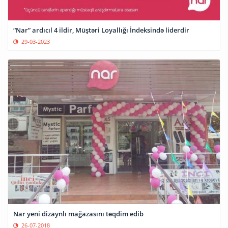
“Nar” ardıcıl 4 ildir, Müştəri Loyallığı İndeksində liderdir
29-03-2023
Nar yeni dizaynlı mağazasını təqdim edib
26-07-2018