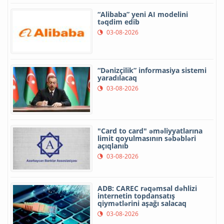
“Alibaba” yeni AI modelini
təqdim edib
03-08-2026
“Dənizçilik” informasiya sistemi
yaradılacaq
03-08-2026
"Card to card" əməliyyatlarına
limit qoyulmasının səbəbləri
açıqlanıb
03-08-2026
ADB: CAREC rəqəmsal dəhlizi
internetin topdansatış
qiymətlərini aşağı salacaq
03-08-2026