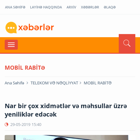
ANA SƏHİFƏ
LAYİHƏ HAQQINDA
ARXİV
XƏBƏRLƏR
ƏLAQƏ
MOBİL RABİTƏ
Ana Səhifə
TELEKOM VƏ NƏQLİYYAT
MOBİL RABİTƏ
Nar bir çox xidmətlər və məhsullar üzrə
yeniliklər edəcək
29-05-2019
15:40