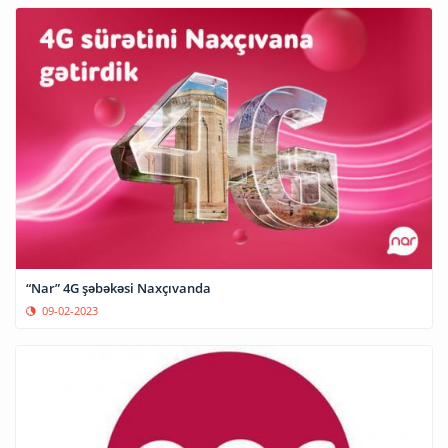
“Nar” 4G şəbəkəsi Naxçıvanda
09-02-2023