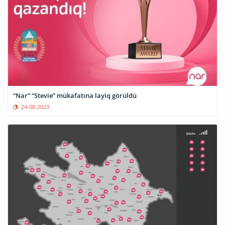
“Nar” “Stevie” mükafatına layiq görüldü
24-08-2023