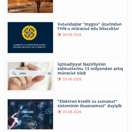
Vətəndaşlar “mygov” üzərindən
FHN-ə müraciət edə biləcəklər
04-08-2026
İqtisadiyyat Nazirliyinin
xidmətlərinə 13 milyondan artıq
müraciət olub
03-08-2026
"Elektron kredit və zəmanət"
sisteminin Əsasnaməsi" dəyişib
03-08-2026