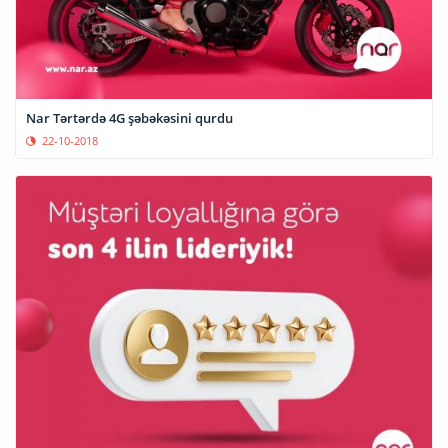
Nar Tərtərdə 4G şəbəkəsini qurdu
22-10-2018