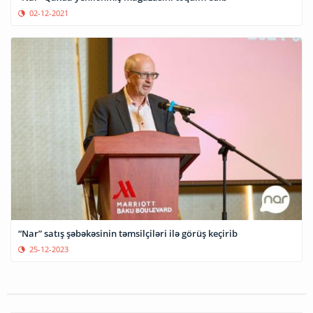
02-12-2021
“Nar” satış şəbəkəsinin təmsilçiləri ilə görüş keçirib
25-12-2023