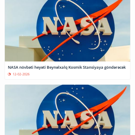
NASA növbəti heyəti Beynəlxalq Kosmik Stansiyaya göndərəcək
12-02-2026