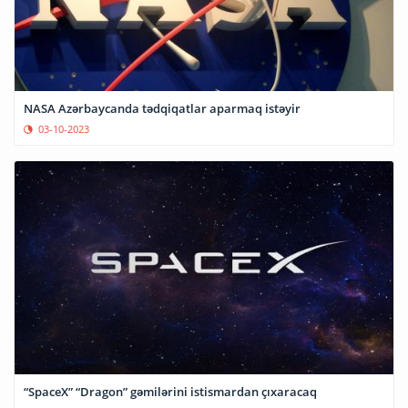
NASA Azərbaycanda tədqiqatlar aparmaq istəyir
03-10-2023
“SpaceX” “Dragon” gəmilərini istismardan çıxaracaq