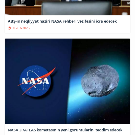
ABŞ-ın nəqliyyat naziri NASA rəhbəri vəzifəsini icra edəcək
10-07-2025
NASA 3I/ATLAS kometasının yeni görüntülərini təqdim edəcək