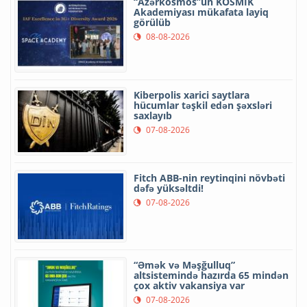
“Azərkosmos”un KOSMİK
Akademiyası mükafata layiq
görülüb
08-08-2026
Kiberpolis xarici saytlara
hücumlar təşkil edən şəxsləri
saxlayıb
07-08-2026
Fitch ABB-nin reytinqini növbəti
dəfə yüksəltdi!
07-08-2026
“Əmək və Məşğulluq”
altsistemində hazırda 65 mindən
çox aktiv vakansiya var
07-08-2026