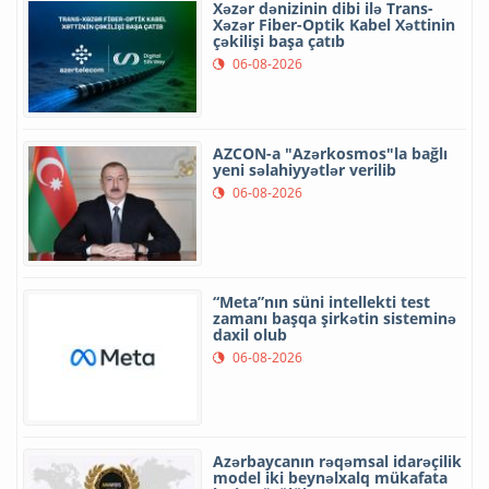
Xəzər dənizinin dibi ilə Trans-
Xəzər Fiber-Optik Kabel Xəttinin
çəkilişi başa çatıb
06-08-2026
AZCON-a "Azərkosmos"la bağlı
yeni səlahiyyətlər verilib
06-08-2026
“Meta”nın süni intellekti test
zamanı başqa şirkətin sisteminə
daxil olub
06-08-2026
Azərbaycanın rəqəmsal idarəçilik
model iki beynəlxalq mükafata