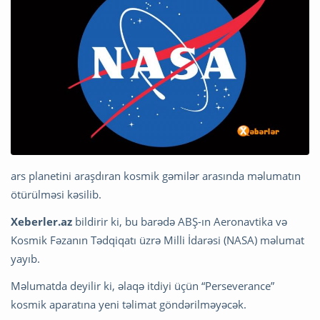
ars planetini araşdıran kosmik gəmilər arasında məlumatın
ötürülməsi kəsilib.
Xeberler.az
bildirir ki, bu barədə ABŞ-ın Aeronavtika və
Kosmik Fəzanın Tədqiqatı üzrə Milli İdarəsi (NASA) məlumat
yayıb.
Məlumatda deyilir ki, əlaqə itdiyi üçün “Perseverance”
kosmik aparatına yeni təlimat göndərilməyəcək.