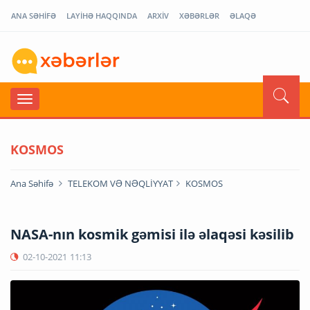
ANA SƏHİFƏ
LAYİHƏ HAQQINDA
ARXİV
XƏBƏRLƏR
ƏLAQƏ
KOSMOS
Ana Səhifə
TELEKOM VƏ NƏQLİYYAT
KOSMOS
NASA-nın kosmik gəmisi ilə əlaqəsi kəsilib
02-10-2021
11:13