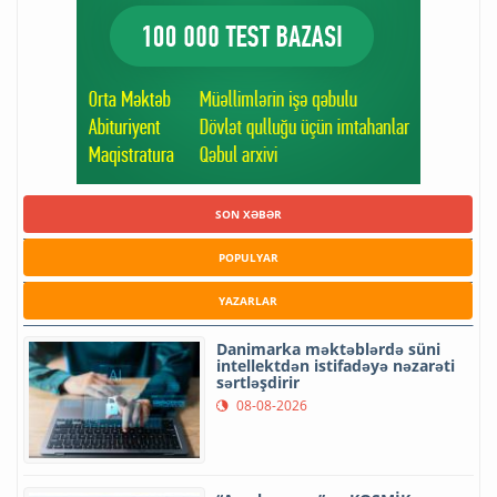
SON XƏBƏR
POPULYAR
YAZARLAR
Danimarka məktəblərdə süni
intellektdən istifadəyə nəzarəti
sərtləşdirir
08-08-2026