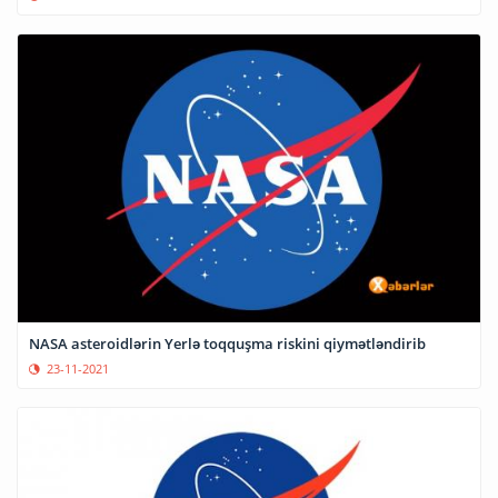
NASA asteroidlərin Yerlə toqquşma riskini qiymətləndirib
23-11-2021