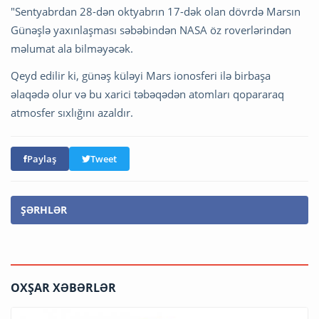
"Sentyabrdan 28-dən oktyabrın 17-dək olan dövrdə Marsın
Günəşlə yaxınlaşması səbəbindən NASA öz roverlərindən
məlumat ala bilməyəcək.
Qeyd edilir ki, günəş küləyi Mars ionosferi ilə birbaşa
əlaqədə olur və bu xarici təbəqədən atomları qopararaq
atmosfer sıxlığını azaldır.
Paylaş
Tweet
ŞƏRHLƏR
OXŞAR XƏBƏRLƏR