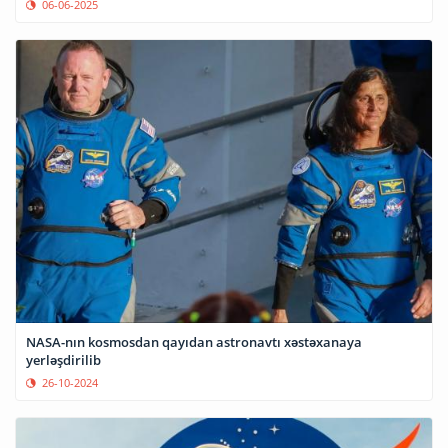
06-06-2025
NASA-nın kosmosdan qayıdan astronavtı xəstəxanaya
yerləşdirilib
26-10-2024