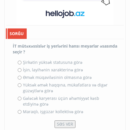
SORĞU
İT mütəxəssislər iş yerlərini hansı meyarlar əsasında
seçir ?
Şirkətin yüksək statusuna görə
İşin, layihənin xarakterinə görə
Əmək müqaviləsinin olmasına görə
Yüksək əmək haqqına, mükafatlara və digər
güzəştlərə görə
Gələcək karyerası üçün əhəmiyyət kəsb
etdiyinə görə
Maraqlı, işgüzar kollektivə görə