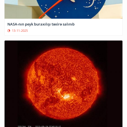
NASA-nın peyk buraxılışı təxirə salınıb
13-11-2025