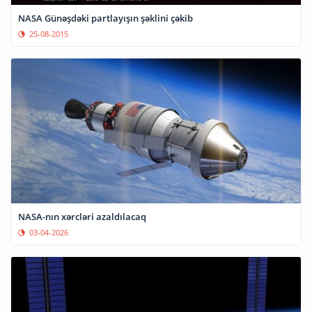
NASA Günəşdəki partlayışın şəklini çəkib
25-08-2015
NASA-nın xərcləri azaldılacaq
03-04-2026