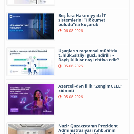
Beş İcra Hakimiyyəti İT
sistemlərini “Hökumət
buludu”na köçürüb
06-08-2026
Uşaqların rəqəmsal mühitdə
təhlükəsizliyi gücləndirilir -
Dəyişikliklər nəyi ehtiva edir?
05-08-2026
Azercell-dən illik “ZengimCELL”
xidməti
05-08-2026
Nazir Qazaxıstanın Prezident
Administrasiyası rəhbərinin