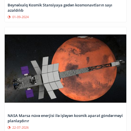
Beynəlxalq Kosmik Stansiyaya gedən kosmonavtların sayı
azaldılıb
01-09-2024
NASA Marsa nüvə enerjisi ilə işləyən kosmik aparat göndərməyi
planlaşdırır
22-07-2026