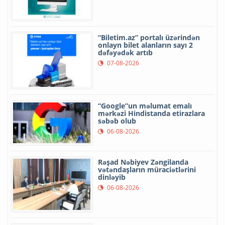
“Biletim.az” portalı üzərindən
onlayn bilet alanların sayı 2
dəfəyədək artıb
07-08-2026
“Google”un məlumat emalı
mərkəzi Hindistanda etirazlara
səbəb olub
06-08-2026
Rəşad Nəbiyev Zəngilanda
vətəndaşların müraciətlərini
dinləyib
06-08-2026