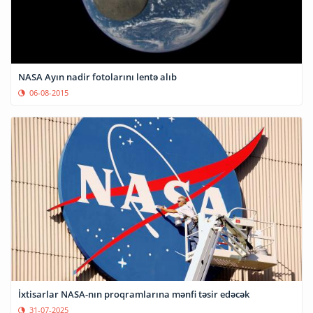
NASA Ayın nadir fotolarını lentə alıb
06-08-2015
İxtisarlar NASA-nın proqramlarına mənfi təsir edəcək
31-07-2025