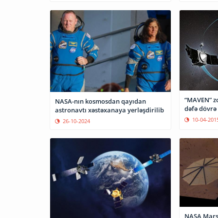
“MAVEN” zo
NASA-nın kosmosdan qayıdan
dəfə dövrə
astronavtı xəstəxanaya yerləşdirilib
10-04-201
26-10-2024
NASA Marsı