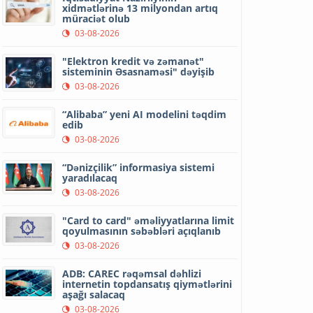
xidmətlərinə 13 milyondan artıq
müraciət olub
03-08-2026
"Elektron kredit və zəmanət"
sisteminin Əsasnaməsi" dəyişib
03-08-2026
“Alibaba” yeni AI modelini təqdim
edib
03-08-2026
“Dənizçilik” informasiya sistemi
yaradılacaq
03-08-2026
"Card to card" əməliyyatlarına limit
qoyulmasının səbəbləri açıqlanıb
03-08-2026
ADB: CAREC rəqəmsal dəhlizi
internetin topdansatış qiymətlərini
aşağı salacaq
03-08-2026