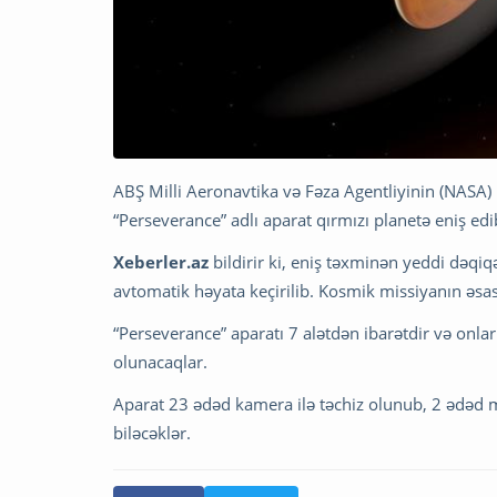
ABŞ Milli Aeronavtika və Fəza Agentliyinin (NASA) M
“Perseverance” adlı aparat qırmızı planetə eniş edi
Xeberler.az
bildirir ki, eniş təxminən yeddi dəq
avtomatik həyata keçirilib. Kosmik missiyanın əsa
“Perseverance” aparatı 7 alətdən ibarətdir və onl
olunacaqlar.
Aparat 23 ədəd kamera ilə təchiz olunub, 2 ədəd mi
biləcəklər.