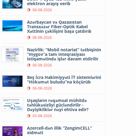
elektron arayış verib
06-08-2026
Azərbaycan və Qazaxıstan
Transxəzər Fiber-Optik Kabel
Xəttinin çəkilişini başa çatdırıb
06-08-2026
Nazirlik: “Mobil notariat” tətbiqinin
“mygov”a tam inteqrasiyası
istiqamətində işlər davam etdirilir
06-08-2026
Beş İcra Hakimiyyəti İT sistemlərini
“Hökumət buludu”na köçürüb
06-08-2026
Uşaqların rəqəmsal mühitdə
təhlükəsizliyi gücləndirilir -
Dəyişikliklər nəyi ehtiva edir?
05-08-2026
Azercell-dən illik “ZengimCELL”
xidməti