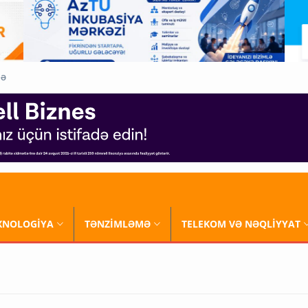
QƏ
XNOLOGİYA
TƏNZİMLƏMƏ
TELEKOM VƏ NƏQLİYYAT