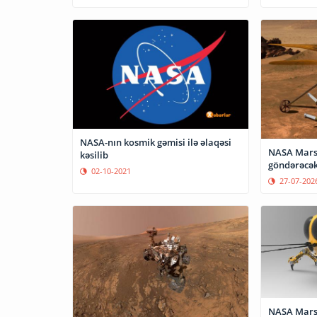
NASA-nın kosmik gəmisi ilə əlaqəsi
NASA Marsa
kəsilib
göndərəcə
02-10-2021
27-07-202
NASA Marsı