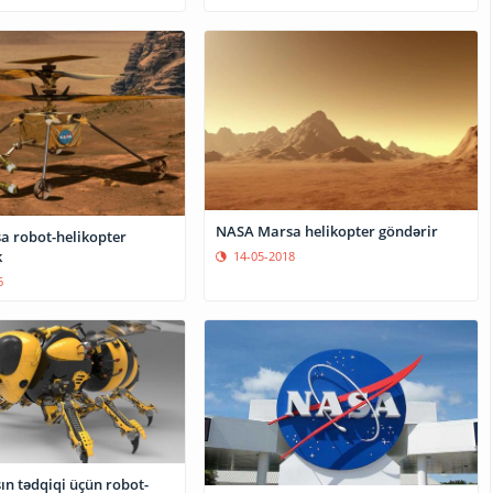
NASA Marsa helikopter göndərir
 robot-helikopter
k
14-05-2018
6
n tədqiqi üçün robot-