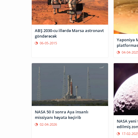
ABŞ 2030-cu illərdə Marsa astronavt
göndərəcək
Yaponiya M
06-05-2015
platformas
04-04-202
NASA 50 il sonra Aya insanlı
missiyanı həyata keçirib
NASA yeni 
02-04-2026
edilmiş zo
17-02-202