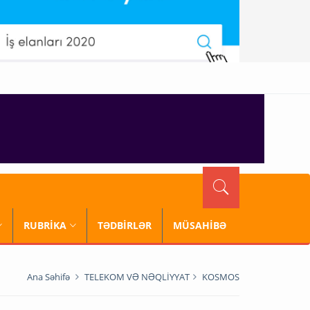
RUBRİKA
TƏDBİRLƏR
MÜSAHİBƏ
Ana Səhifə
TELEKOM VƏ NƏQLİYYAT
KOSMOS