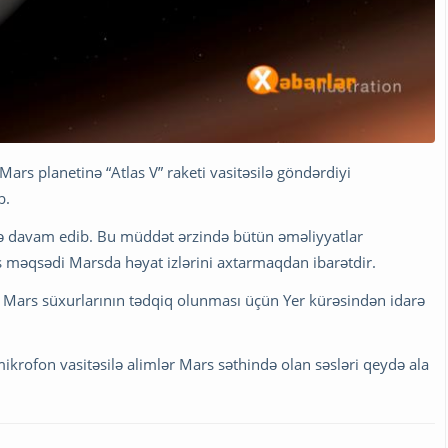
ars planetinə “Atlas V” raketi vasitəsilə göndərdiyi
b.
iqə davam edib. Bu müddət ərzində bütün əməliyyatlar
s məqsədi Marsda həyat izlərini axtarmaqdan ibarətdir.
ar Mars süxurlarının tədqiq olunması üçün Yer kürəsindən idarə
krofon vasitəsilə alimlər Mars səthində olan səsləri qeydə ala