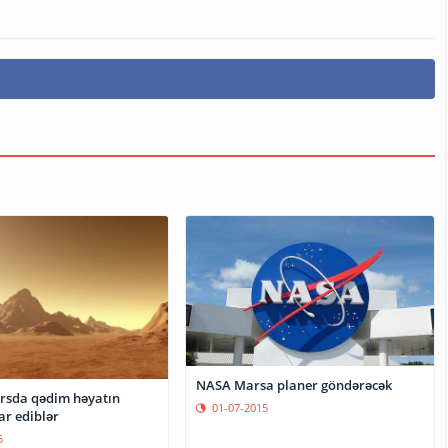
NASА Marsa planer göndərəcək
rsda qədim həyatın
01-07-2015
kar ediblər
5