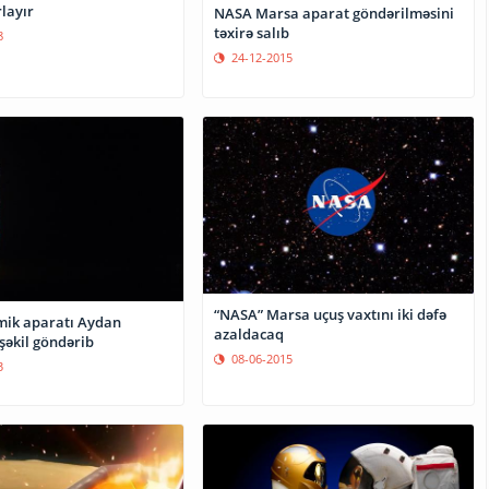
rlayır
NASA Marsa aparat göndərilməsini
təxirə salıb
8
24-12-2015
“NASA” Marsa uçuş vaxtını iki dəfə
ik aparatı Aydan
azaldacaq
əkil göndərib
08-06-2015
3