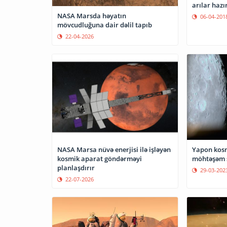
arılar hazı
NASA Marsda həyatın
06-04-201
mövcudluğuna dair dəlil tapıb
22-04-2026
NASA Marsa nüvə enerjisi ilə işləyən
Yapon kosm
kosmik aparat göndərməyi
möhtəşəm ş
planlaşdırır
29-03-202
22-07-2026