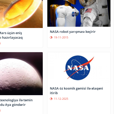
NASA robot yarışması keçirir
ars üçün eniş
ı hazırlayacaq
19-11-2015
5
NASA öz kosmik gəmisi ilə əlaqəni
itirib
11-12-2025
texnologiya ilə təmin
ndu Aya göndərir
5