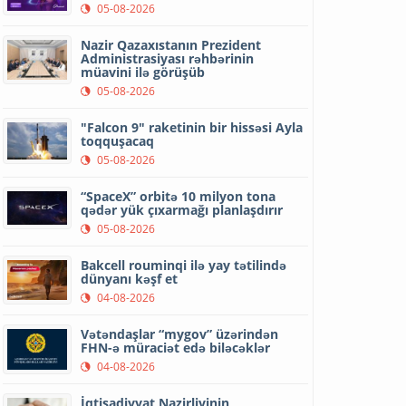
05-08-2026
Nazir Qazaxıstanın Prezident
Administrasiyası rəhbərinin
müavini ilə görüşüb
05-08-2026
"Falcon 9" raketinin bir hissəsi Ayla
toqquşacaq
05-08-2026
“SpaceX” orbitə 10 milyon tona
qədər yük çıxarmağı planlaşdırır
05-08-2026
Bakcell rouminqi ilə yay tətilində
dünyanı kəşf et
04-08-2026
Vətəndaşlar “mygov” üzərindən
FHN-ə müraciət edə biləcəklər
04-08-2026
İqtisadiyyat Nazirliyinin