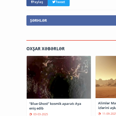
Paylaş
Tweet
ŞƏRHLƏR
OXŞAR XƏBƏRLƏR
Alimlər Ma
“Blue Ghost” kosmik aparatı Aya
izlərini aş
eniş edib
11-09-202
03-03-2025