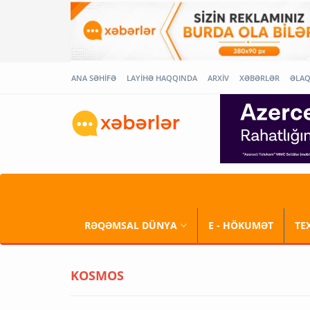
ANA SƏHİFƏ
LAYİHƏ HAQQINDA
ARXİV
XƏBƏRLƏR
ƏLA
RƏQƏMSAL DÜNYA
E - HÖKUMƏT
TE
KOSMOS