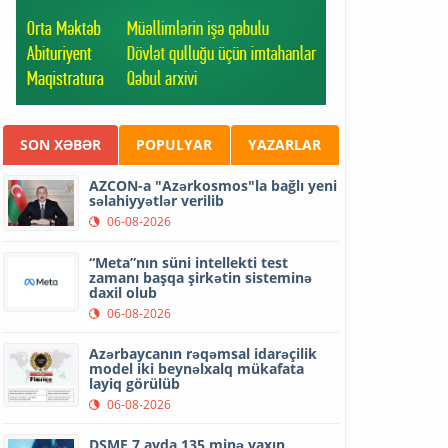
SON XƏBƏR
POPULYAR
YAZARLAR
AZCON-a "Azərkosmos"la bağlı yeni
səlahiyyətlər verilib
06-08-2026
“Meta”nın süni intellekti test
zamanı başqa şirkətin sisteminə
daxil olub
06-08-2026
Azərbaycanın rəqəmsal idarəçilik
model iki beynəlxalq mükafata
layiq görülüb
06-08-2026
DSMF 7 ayda 135 minə yaxın