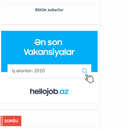
Bütün xəbərlər
SORĞU