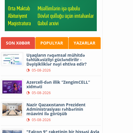
SON XƏBƏR
POPULYAR
YAZARLAR
Uşaqların rəqəmsal mühitdə
təhlükəsizliyi gücləndirilir -
Dəyişikliklər nəyi ehtiva edir?
05-08-2026
Azercell-dən illik “ZengimCELL”
xidməti
05-08-2026
Nazir Qazaxıstanın Prezident
Administrasiyası rəhbərinin
müavini ilə görüşüb
05-08-2026
"Falcon 9" raketinin bir hissəsi Ayla