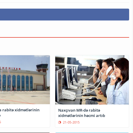
 rabitə xidmətlərinin
Naxçıvan MR-də rabitə
b
xidmətlərinin həcmi artıb
6
21-05-2015