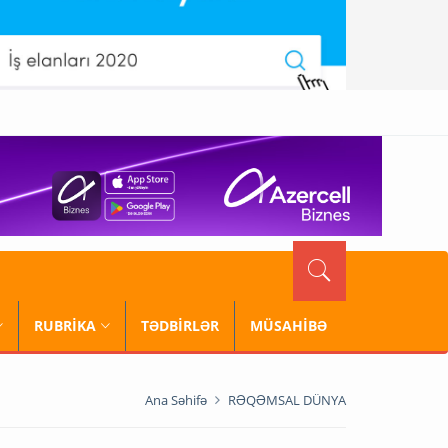
RUBRİKA
TƏDBİRLƏR
MÜSAHİBƏ
Ana Səhifə
RƏQƏMSAL DÜNYA