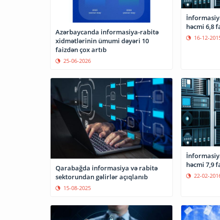
İnformasiya
həcmi 6
Azərbaycanda informasiya-rabitə
16-12-201
xidmətlərinin ümumi dəyəri 10
faizdən çox artıb
25-06-2026
İnformasiya
həcmi 7,9 f
Qarabağda informasiya və rabitə
22-02-201
sektorundan gəlirlər açıqlanıb
15-08-2025