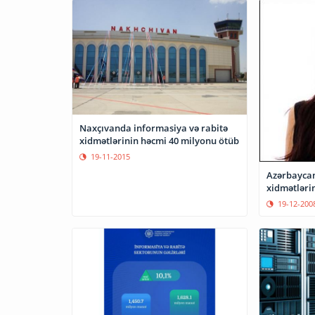
Naxçıvanda informasiya və rabitə
xidmətlərinin həcmi 40 milyonu ötüb
19-11-2015
Azərbaycan
xidmətləri
19-12-200