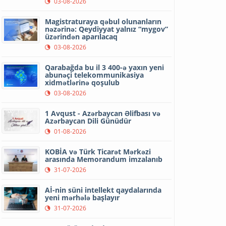
03-08-2026
Magistraturaya qəbul olunanların
nəzərinə: Qeydiyyat yalnız “mygov”
üzərindən aparılacaq
03-08-2026
Qarabağda bu il 3 400-ə yaxın yeni
abunəçi telekommunikasiya
xidmətlərinə qoşulub
03-08-2026
1 Avqust - Azərbaycan Əlifbası və
Azərbaycan Dili Günüdür
01-08-2026
KOBİA və Türk Ticarət Mərkəzi
arasında Memorandum imzalanıb
31-07-2026
Aİ-nin süni intellekt qaydalarında
yeni mərhələ başlayır
31-07-2026