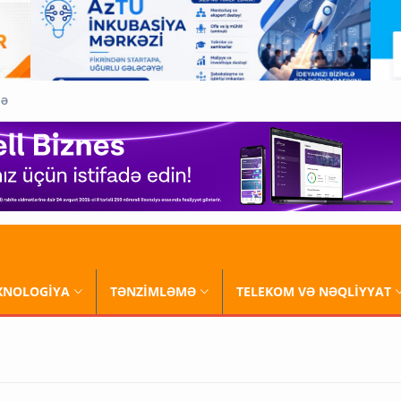
QƏ
XNOLOGİYA
TƏNZİMLƏMƏ
TELEKOM VƏ NƏQLİYYAT