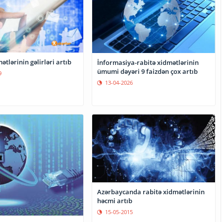
ətlərinin gəlirləri artıb
İnformasiya-rabitə xidmətlərinin
ümumi dəyəri 9 faizdən çox artıb
9
13-04-2026
Azərbaycanda rabitə xidmətlərinin
həcmi artıb
15-05-2015