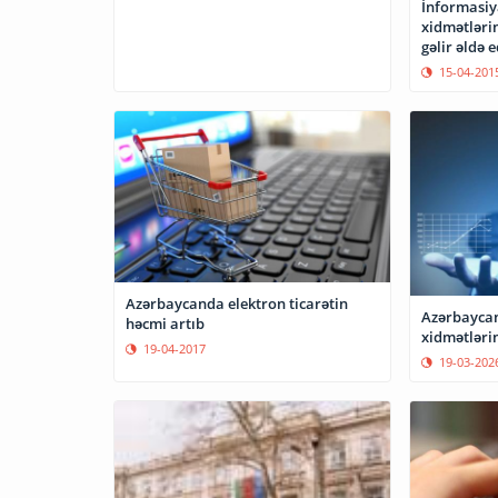
İnformasiy
xidmətləri
gəlir əldə e
15-04-201
Azərbaycanda elektron ticarətin
Azərbaycan
həcmi artıb
xidmətləri
19-04-2017
19-03-202