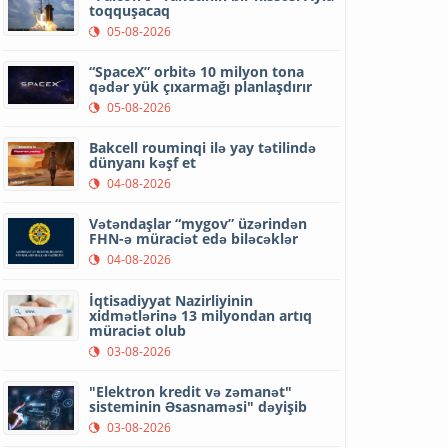
toqquşacaq
05-08-2026
“SpaceX” orbitə 10 milyon tona
qədər yük çıxarmağı planlaşdırır
05-08-2026
Bakcell rouminqi ilə yay tətilində
dünyanı kəşf et
04-08-2026
Vətəndaşlar “mygov” üzərindən
FHN-ə müraciət edə biləcəklər
04-08-2026
İqtisadiyyat Nazirliyinin
xidmətlərinə 13 milyondan artıq
müraciət olub
03-08-2026
"Elektron kredit və zəmanət"
sisteminin Əsasnaməsi" dəyişib
03-08-2026