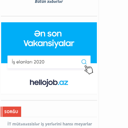
Bütün xəbərlər
SORĞU
İT mütəxəssislər iş yerlərini hansı meyarlar