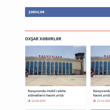
ŞƏRHLƏR
OXŞAR XƏBƏRLƏR
Naxçıvanda mobil rabitə
Naxçıvanda
xidmətlərin həcmi artıb
həcmi artı
22-09-2015
21-12-201