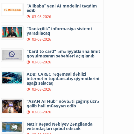
“Alibaba” yeni AI modelini təqdim
edib
03-08-2026
“Dənizçilik” informasiya sistemi
yaradılacaq
03-08-2026
"Card to card" əməliyyatlarına limit
qoyulmasının səbəbləri açıqlanıb
03-08-2026
ADB: CAREC rəqəmsal dəhlizi
internetin topdansatış qiymətlərini
aşağı salacaq
03-08-2026
“ASAN AI Hub” növbəti çağırış üzrə
qalib həll müəyyən edib
03-08-2026
Nazir Rəşad Nəbiyev Zəngilanda
vətəndaşları qəbul edəcək