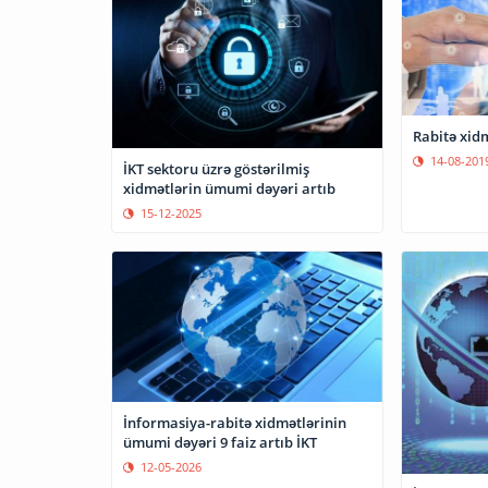
Rabitə xidm
14-08-201
İKT sektoru üzrə göstərilmiş
xidmətlərin ümumi dəyəri artıb
15-12-2025
İnformasiya-rabitə xidmətlərinin
ümumi dəyəri 9 faiz artıb İKT
12-05-2026