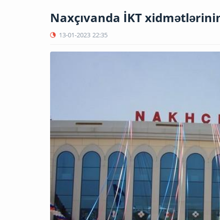
Naxçıvanda İKT xidmətlərini
13-01-2023
22:35