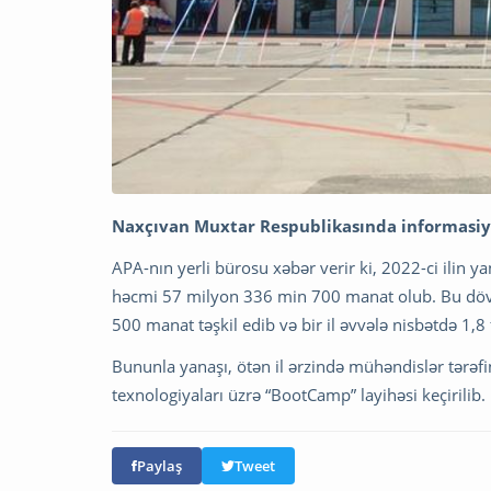
Naxçıvan Muxtar Respublikasında informasiya
APA-nın yerli bürosu xəbər verir ki, 2022-ci ilin 
həcmi 57 milyon 336 min 700 manat olub. Bu dövr
500 manat təşkil edib və bir il əvvələ nisbətdə 1,8 f
Bununla yanaşı, ötən il ərzində mühəndislər tərəf
texnologiyaları üzrə “BootCamp” layihəsi keçirilib.
Paylaş
Tweet