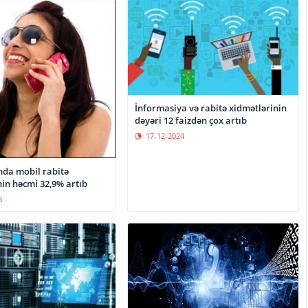
İnformasiya və rabitə xidmətlərinin
dəyəri 12 faizdən çox artıb
17-12-2024
da mobil rabitə
nin həcmi 32,9% artıb
8