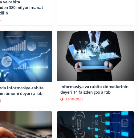
a və rabitə
ndən 380 milyon manat
dilib
5
İnformasiya və rabitə xidmətlərinin
da informasiya-rabitə
dəyəri 14 faizdən çox artıb
nin ümumi dəyəri artıb
12-10-2023
6