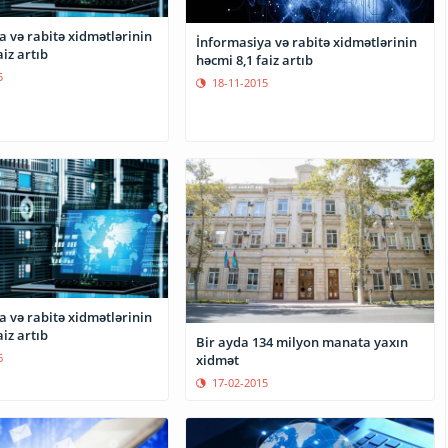
 və rabitə xidmətlərinin
İnformasiya və rabitə xidmətlərinin
,8 faiz artıb
həcmi 8,1 faiz artıb
5
18-11-2015
 və rabitə xidmətlərinin
aiz artıb
Bir ayda 134 milyon manata yaxın
6
xidmət
17-02-2015