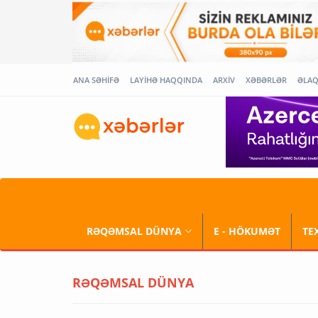
ANA SƏHİFƏ
LAYİHƏ HAQQINDA
ARXİV
XƏBƏRLƏR
ƏLA
RƏQƏMSAL DÜNYA
E - HÖKUMƏT
TE
RƏQƏMSAL DÜNYA