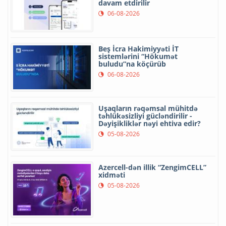
davam etdirilir
06-08-2026
Beş İcra Hakimiyyəti İT
sistemlərini “Hökumət
buludu”na köçürüb
06-08-2026
Uşaqların rəqəmsal mühitdə
təhlükəsizliyi gücləndirilir -
Dəyişikliklər nəyi ehtiva edir?
05-08-2026
Azercell-dən illik “ZengimCELL”
xidməti
05-08-2026