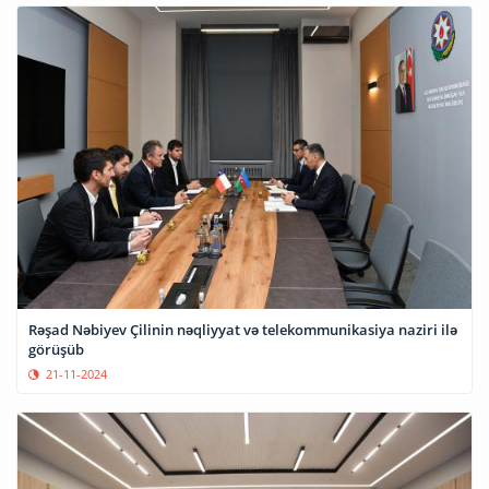
Rəşad Nəbiyev Çilinin nəqliyyat və telekommunikasiya naziri ilə
görüşüb
21-11-2024