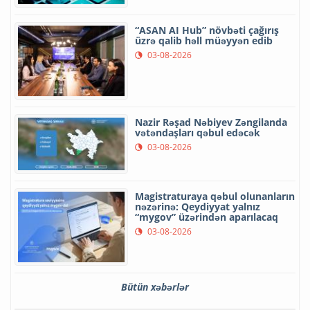
“ASAN AI Hub” növbəti çağırış
üzrə qalib həll müəyyən edib
03-08-2026
Nazir Rəşad Nəbiyev Zəngilanda
vətəndaşları qəbul edəcək
03-08-2026
Magistraturaya qəbul olunanların
nəzərinə: Qeydiyyat yalnız
“mygov” üzərindən aparılacaq
03-08-2026
Bütün xəbərlər