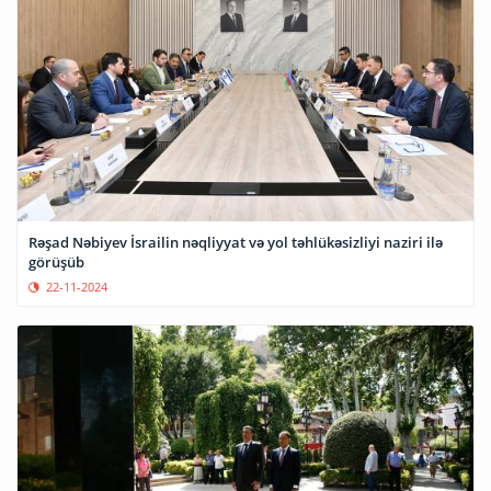
Rəşad Nəbiyev İsrailin nəqliyyat və yol təhlükəsizliyi naziri ilə
görüşüb
22-11-2024