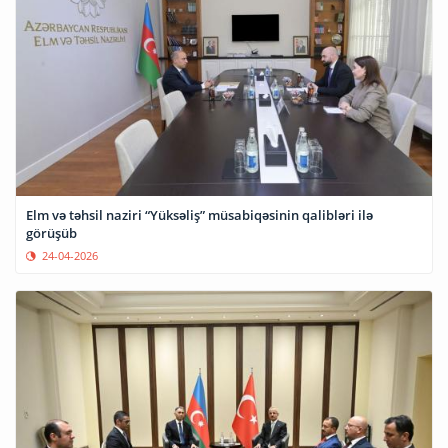
Elm və təhsil naziri “Yüksəliş” müsabiqəsinin qalibləri ilə
görüşüb
24-04-2026