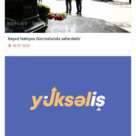
Rəşad Nəbiyev Gürcüstanda səfərdədir
06-07-2022