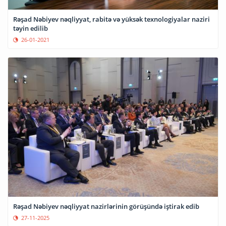
Rəşad Nəbiyev nəqliyyat, rabitə və yüksək texnologiyalar naziri
təyin edilib
26-01-2021
Rəşad Nəbiyev nəqliyyat nazirlərinin görüşündə iştirak edib
27-11-2025