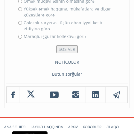
Əmək müqaviləsinin olmasına görə
Yüksək əmək haqqına, mükafatlara və digər
güzəştlərə görə
Gələcək karyerası üçün əhəmiyyət kəsb
etdiyinə görə
Maraqlı, işgüzar kollektivə görə
NƏTİCƏLƏR
Bütün sorğular
ANA SƏHİFƏ
LAYİHƏ HAQQINDA
ARXİV
XƏBƏRLƏR
ƏLAQƏ