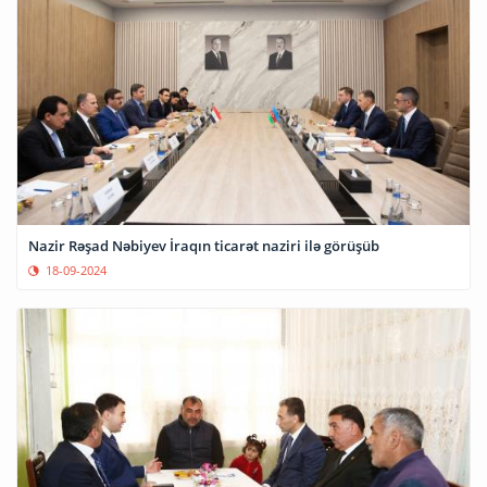
Nazir Rəşad Nəbiyev İraqın ticarət naziri ilə görüşüb
18-09-2024