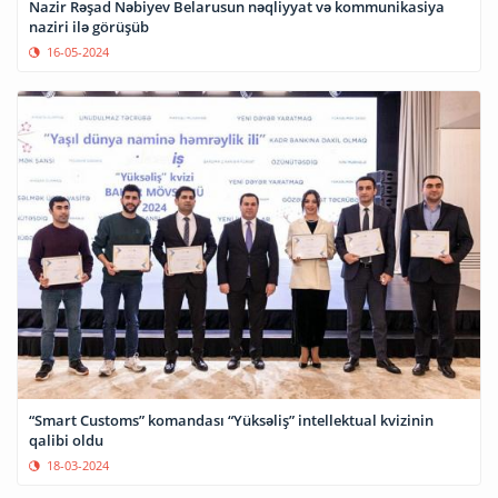
Nazir Rəşad Nəbiyev Belarusun nəqliyyat və kommunikasiya
naziri ilə görüşüb
16-05-2024
“Smart Customs” komandası “Yüksəliş” intellektual kvizinin
qalibi oldu
18-03-2024