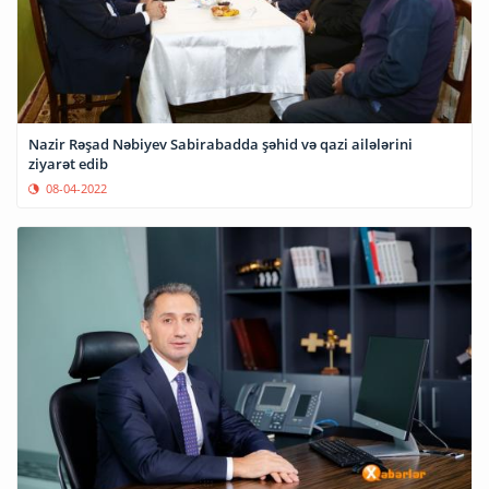
Nazir Rəşad Nəbiyev Sabirabadda şəhid və qazi ailələrini
ziyarət edib
08-04-2022