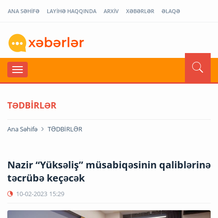
ANA SƏHİFƏ
LAYİHƏ HAQQINDA
ARXİV
XƏBƏRLƏR
ƏLAQƏ
TƏDBİRLƏR
Ana Səhifə
TƏDBİRLƏR
Nazir “Yüksəliş” müsabiqəsinin qaliblərinə
təcrübə keçəcək
10-02-2023
15:29