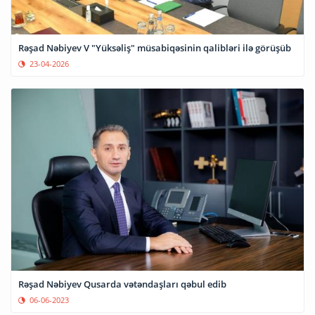
Rəşad Nəbiyev V "Yüksəliş" müsabiqəsinin qalibləri ilə görüşüb
23-04-2026
Rəşad Nəbiyev Qusarda vətəndaşları qəbul edib
06-06-2023