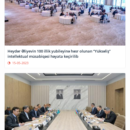
Heydər Əliyevin 100 illik yubileyinə həsr olunan “Yüksəliş”
intellektual müsabiqəsi həyata keçirilib
15-05-2023