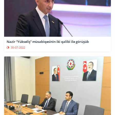
Nazir “Yüksəliş” müsabiqəsinin iki qalibi ilə görüşüb
30-07-2022