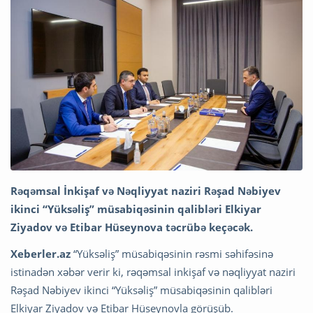
Rəqəmsal İnkişaf və Nəqliyyat naziri Rəşad Nəbiyev
ikinci “Yüksəliş” müsabiqəsinin qalibləri Elkiyar
Ziyadov və Etibar Hüseynova təcrübə keçəcək.
Xeberler.az
“Yüksəliş” müsabiqəsinin rəsmi səhifəsinə
istinadən xəbər verir ki, rəqəmsal inkişaf və nəqliyyat naziri
Rəşad Nəbiyev ikinci “Yüksəliş” müsabiqəsinin qalibləri
Elkiyar Ziyadov və Etibar Hüseynovla görüşüb.