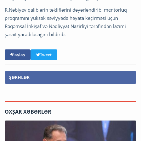
R.Nəbiyev qaliblərin təkliflərini dəyərləndirib, mentorluq
proqramını yüksək səviyyədə həyata keçirməsi üçün
Rəqəmsal İnkişaf və Nəqliyyat Nazirliyi tərəfindən lazımi
şərait yaradılacağını bildirib.
Paylaş
Tweet
ŞƏRHLƏR
OXŞAR XƏBƏRLƏR