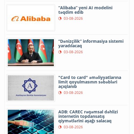
“Alibaba” yeni AI modelini
təqdim edib
03-08-2026
“Dənizçilik” informasiya sistemi
yaradılacaq
03-08-2026
"Card to card" əməliyyatlarına
limit qoyulmasının səbəbləri
açıqlanıb
03-08-2026
ADB: CAREC rəqəmsal dəhlizi
internetin topdansatış
qiymətlərini aşağı salacaq
03-08-2026