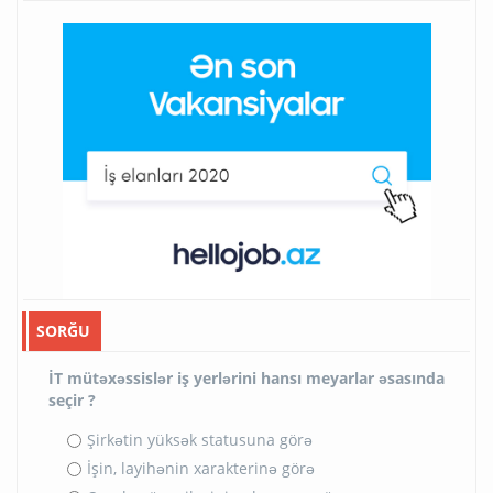
SORĞU
İT mütəxəssislər iş yerlərini hansı meyarlar əsasında
seçir ?
Şirkətin yüksək statusuna görə
İşin, layihənin xarakterinə görə