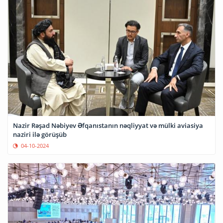
Nazir Rəşad Nəbiyev Əfqanıstanın nəqliyyat və mülki aviasiya
naziri ilə görüşüb
04-10-2024