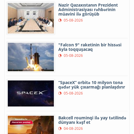
Nazir Qazaxıstanın Prezident
Administrasiyası rəhbərinin
müavini ilə görüşüb
05-08-2026
"Falcon 9" raketinin bir hissəsi
Ayla toqquşacaq
05-08-2026
“SpaceX” orbitə 10 milyon tona
qədər yük çıxarmağı planlaşdırır
05-08-2026
Bakcell rouminqi ilə yay tətilində
dünyanı kəşf et
04-08-2026