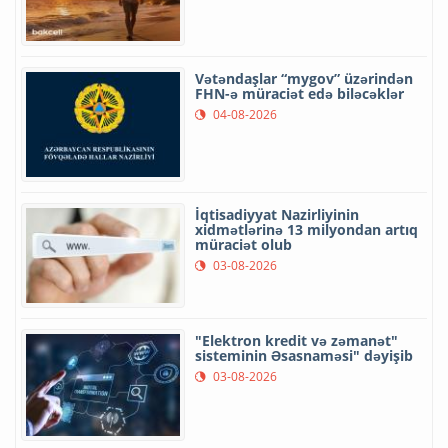
Vətəndaşlar “mygov” üzərindən
FHN-ə müraciət edə biləcəklər
04-08-2026
İqtisadiyyat Nazirliyinin
xidmətlərinə 13 milyondan artıq
müraciət olub
03-08-2026
"Elektron kredit və zəmanət"
sisteminin Əsasnaməsi" dəyişib
03-08-2026