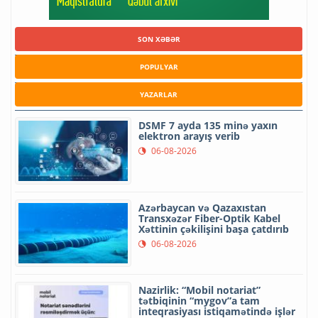
SON XƏBƏR
POPULYAR
YAZARLAR
DSMF 7 ayda 135 minə yaxın
elektron arayış verib
06-08-2026
Azərbaycan və Qazaxıstan
Transxəzər Fiber-Optik Kabel
Xəttinin çəkilişini başa çatdırıb
06-08-2026
Nazirlik: “Mobil notariat”
tətbiqinin “mygov”a tam
inteqrasiyası istiqamətində işlər