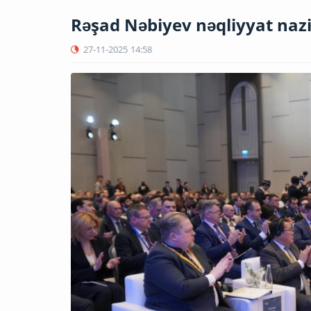
Rəşad Nəbiyev nəqliyyat nazi
27-11-2025
14:58