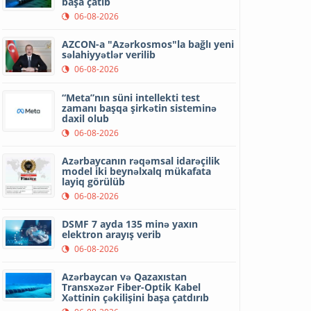
başa çatıb
06-08-2026
AZCON-a "Azərkosmos"la bağlı yeni
səlahiyyətlər verilib
06-08-2026
“Meta”nın süni intellekti test
zamanı başqa şirkətin sisteminə
daxil olub
06-08-2026
Azərbaycanın rəqəmsal idarəçilik
model iki beynəlxalq mükafata
layiq görülüb
06-08-2026
DSMF 7 ayda 135 minə yaxın
elektron arayış verib
06-08-2026
Azərbaycan və Qazaxıstan
Transxəzər Fiber-Optik Kabel
Xəttinin çəkilişini başa çatdırıb