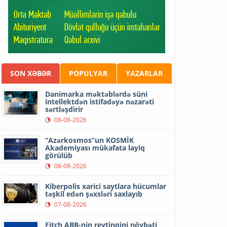
SON XƏBƏR
POPULYAR
YAZARLAR
Danimarka məktəblərdə süni
intellektdən istifadəyə nəzarəti
sərtləşdirir
08-08-2026
“Azərkosmos”un KOSMİK
Akademiyası mükafata layiq
görülüb
08-08-2026
Kiberpolis xarici saytlara hücumlar
təşkil edən şəxsləri saxlayıb
07-08-2026
Fitch ABB-nin reytinqini növbəti