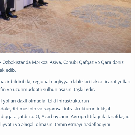
ev Özbəkistanda Mərkəzi Asiya, Cənubi Qafqaz və Qara dəniz
ak edib.
ir bildirib ki, regional nəqliyyat dəhlizləri təkcə ticarət yolları
afın və uzunmüddətli sülhün əsasını təşkil edir.
yolları daxil olmaqla fiziki infrastrukturun
ələşdirilməsinin və rəqəmsal infrastrukturun inkişaf
diqqətə çatdırıb. O, Azərbaycanın Avropa İttifaqı ilə tərəfdaşlıq
iyyətli və əlaqəli olmasını təmin etməyi hədəflədiyini