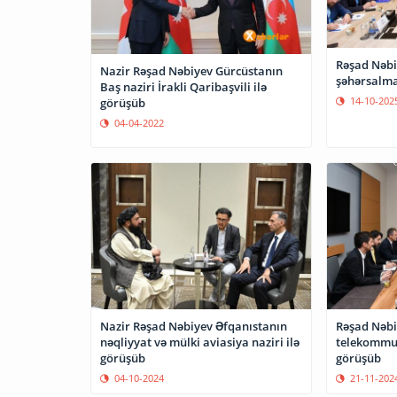
Rəşad Nəbiy
Nazir Rəşad Nəbiyev Gürcüstanın
şəhərsalma 
Baş naziri İrakli Qaribaşvili ilə
14-10-202
görüşüb
04-04-2022
Nazir Rəşad Nəbiyev Əfqanıstanın
Rəşad Nəbiy
nəqliyyat və mülki aviasiya naziri ilə
telekommun
görüşüb
görüşüb
04-10-2024
21-11-202