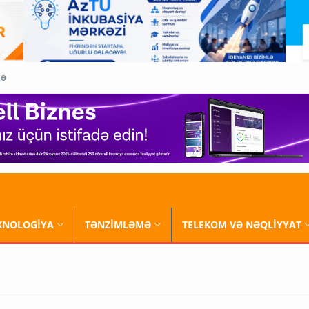
QƏ
XNOLOGİYA
TƏNZİMLƏMƏ
TELEKOM VƏ NƏQLİYYAT