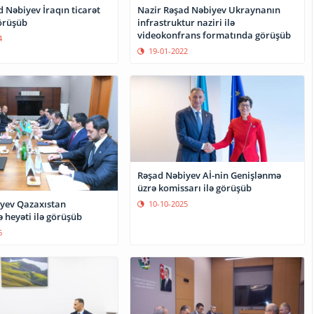
 Nəbiyev İraqın ticarət
Nazir Rəşad Nəbiyev Ukraynanın
görüşüb
infrastruktur naziri ilə
videokonfrans formatında görüşüb
4
19-01-2022
Rəşad Nəbiyev Aİ-nin Genişlənmə
üzrə komissarı ilə görüşüb
yev Qazaxıstan
10-10-2025
heyəti ilə görüşüb
6