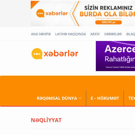
ANA SƏHİFƏ
LAYİHƏ HAQQINDA
ARXİV
XƏBƏRLƏR
ƏLA
RƏQƏMSAL DÜNYA
E - HÖKUMƏT
TE
NƏQLİYYAT