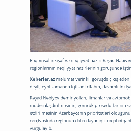
Rəqəmsal inkişaf və nəqliyyat naziri Rəşad Nəbiy
regionlarının nəqliyyat nazirlərinin görüşündə iştir
Xeberler.az
məlumat verir ki, görüşdə çıxış edən naz
deyil, eyni zamanda iqtisadi rifahın, davamlı inkiş
Rəşad Nəbiyev dəmir yolları, limanlar və avtomobil 
modernləşdirilməsinin, gömrük prosedurlarının sad
etdirilməsinin Azərbaycanın prioritetləri olduğunu 
çərçivəsində regionun daha dayanıqlı, rəqabətqabil
vurğulayıb.