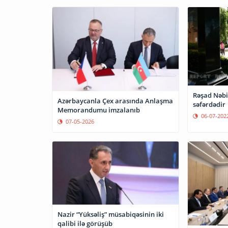
Rəşad Nəbi
Azərbaycanla Çex arasında Anlaşma
səfərdədir
Memorandumu imzalanıb
06-07-202
07-05-2026
Nazir “Yüksəliş” müsabiqəsinin iki
qalibi ilə görüşüb