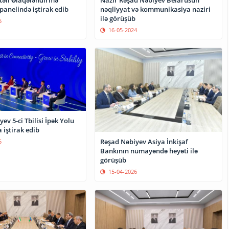
panelində iştirak edib
nəqliyyat və kommunikasiya naziri
ilə görüşüb
5
16-05-2024
ev 5-ci Tbilisi İpək Yolu
iştirak edib
Rəşad Nəbiyev Asiya İnkişaf
5
Bankının nümayəndə heyəti ilə
görüşüb
15-04-2026