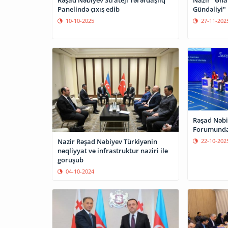
Panelində çıxış edib
Gündəliyi" 
10-10-2025
27-11-202
Rəşad Nəbiy
Forumunda 
22-10-202
Nazir Rəşad Nəbiyev Türkiyənin
nəqliyyat və infrastruktur naziri ilə
görüşüb
04-10-2024