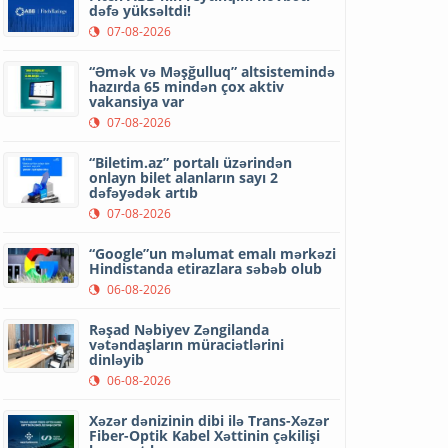
dəfə yüksəltdi!
07-08-2026
“Əmək və Məşğulluq” altsistemində
hazırda 65 mindən çox aktiv
vakansiya var
07-08-2026
“Biletim.az” portalı üzərindən
onlayn bilet alanların sayı 2
dəfəyədək artıb
07-08-2026
“Google”un məlumat emalı mərkəzi
Hindistanda etirazlara səbəb olub
06-08-2026
Rəşad Nəbiyev Zəngilanda
vətəndaşların müraciətlərini
dinləyib
06-08-2026
Xəzər dənizinin dibi ilə Trans-Xəzər
Fiber-Optik Kabel Xəttinin çəkilişi