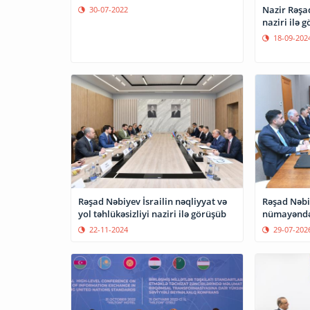
Nazir Rəşad
30-07-2022
naziri ilə 
18-09-202
Rəşad Nəbiyev İsrailin nəqliyyat və
Rəşad Nəbi
yol təhlükəsizliyi naziri ilə görüşüb
nümayəndə 
22-11-2024
29-07-202