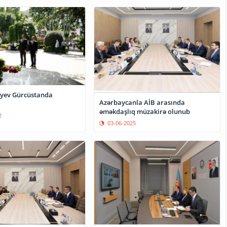
yev Gürcüstanda
Azərbaycanla AİB arasında
əməkdaşlıq müzakirə olunub
2
03-06-2025