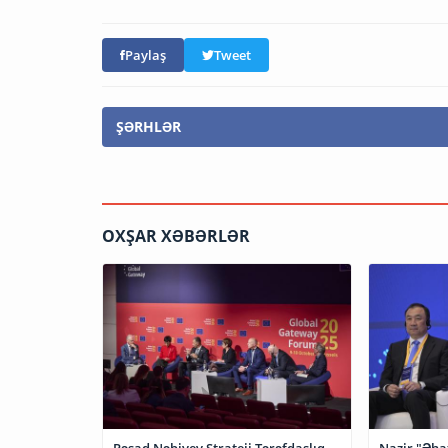
Paylaş
Tweet
ŞƏRHLƏR
OXŞAR XƏBƏRLƏR
Rəşad Nəbiyev Strateji Tərəfdaşlıq
Nazir "Əha