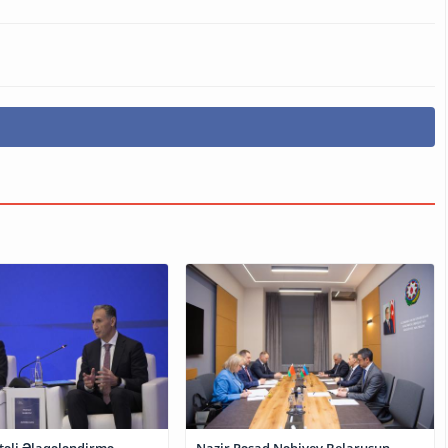
təli Əlaqələndirmə
Nazir Rəşad Nəbiyev Belarusun