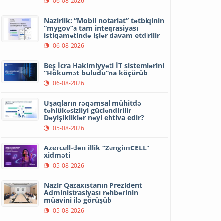
06-08-2026
Nazirlik: “Mobil notariat” tətbiqinin
“mygov”a tam inteqrasiyası
istiqamətində işlər davam etdirilir
06-08-2026
Beş İcra Hakimiyyəti İT sistemlərini
“Hökumət buludu”na köçürüb
06-08-2026
Uşaqların rəqəmsal mühitdə
təhlükəsizliyi gücləndirilir -
Dəyişikliklər nəyi ehtiva edir?
05-08-2026
Azercell-dən illik “ZengimCELL”
xidməti
05-08-2026
Nazir Qazaxıstanın Prezident
Administrasiyası rəhbərinin
müavini ilə görüşüb
05-08-2026