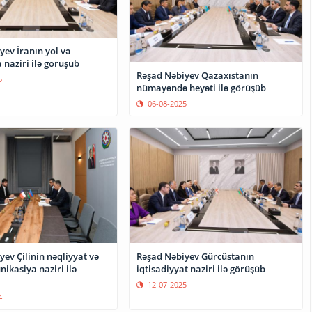
ev İranın yol və
naziri ilə görüşüb
Rəşad Nəbiyev Qazaxıstanın
5
nümayəndə heyəti ilə görüşüb
06-08-2025
ev Çilinin nəqliyyat və
Rəşad Nəbiyev Gürcüstanın
ikasiya naziri ilə
iqtisadiyyat naziri ilə görüşüb
12-07-2025
4