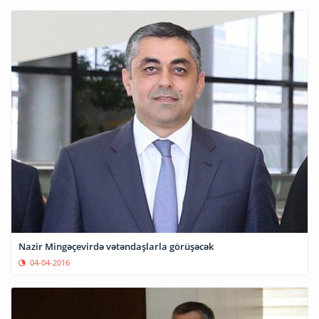
Nazir Mingəçevirdə vətəndaşlarla görüşəcək
04-04-2016