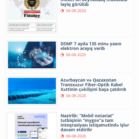
layiq görülüb
06-08-2026
DSMF 7 ayda 135 minə yaxın
elektron arayış verib
06-08-2026
Azərbaycan və Qazaxıstan
Transxəzər Fiber-Optik Kabel
Xəttinin çəkilişini başa çatdırıb
06-08-2026
Nazirlik: “Mobil notariat”
tətbiqinin “mygov”a tam
inteqrasiyası istiqamətində işlər
davam etdirilir
06-08-2026