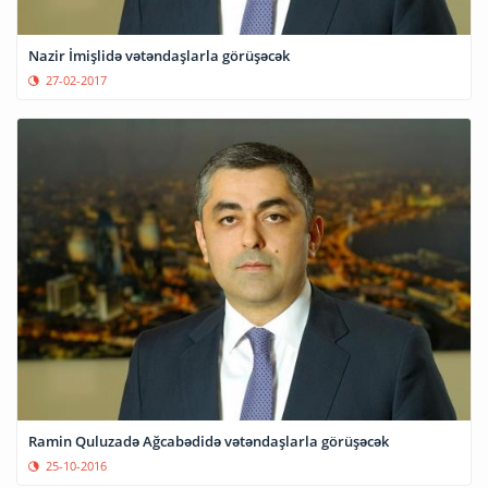
Nazir İmişlidə vətəndaşlarla görüşəcək
27-02-2017
Ramin Quluzadə Ağcabədidə vətəndaşlarla görüşəcək
25-10-2016