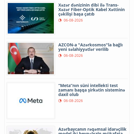
Xəzər dənizinin dibi ilə Trans-
Xəzər Fiber-Optik Kabel Xəttinin
çəkilişi başa çatıb
06-08-2026
AZCON-a "Azərkosmos"la bağlı
yeni səlahiyyətlər verilib
06-08-2026
“Meta”nın süni intellekti test
zamanı başqa şirkətin sisteminə
daxil olub
06-08-2026
Azərbaycanın rəqəmsal idarəçilik
model iki beynəlxalq mükafata