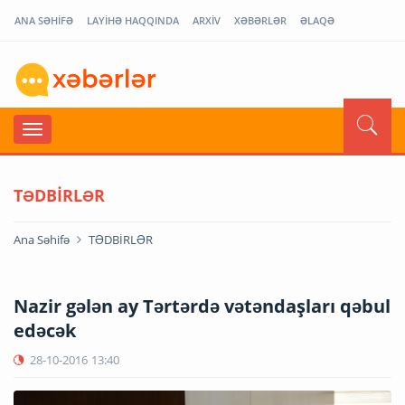
ANA SƏHİFƏ
LAYİHƏ HAQQINDA
ARXİV
XƏBƏRLƏR
ƏLAQƏ
TƏDBİRLƏR
Ana Səhifə
TƏDBİRLƏR
Nazir gələn ay Tərtərdə vətəndaşları qəbul
edəcək
28-10-2016
13:40