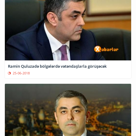
Ramin Quluzadə bölgələrdə vətəndaşlarla görüşəcək
25-06-2018