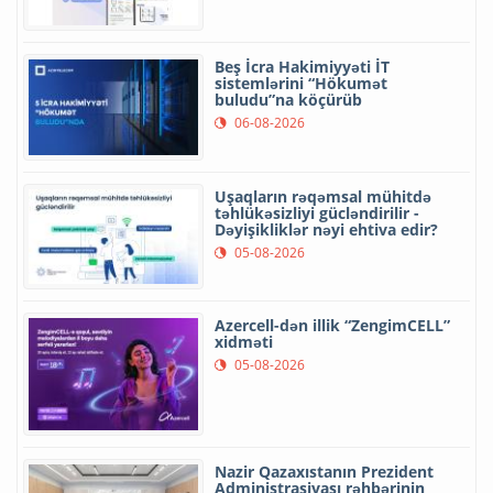
Beş İcra Hakimiyyəti İT
sistemlərini “Hökumət
buludu”na köçürüb
06-08-2026
Uşaqların rəqəmsal mühitdə
təhlükəsizliyi gücləndirilir -
Dəyişikliklər nəyi ehtiva edir?
05-08-2026
Azercell-dən illik “ZengimCELL”
xidməti
05-08-2026
Nazir Qazaxıstanın Prezident
Administrasiyası rəhbərinin