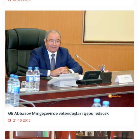
Əli Abbasov Mingəçevirdə vətəndaşları qəbul edəcək
21-10-2015