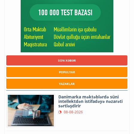
SON XƏBƏR
POPULYAR
YAZARLAR
Danimarka məktəblərdə süni
intellektdən istifadəyə nəzarəti
sərtləşdirir
08-08-2026