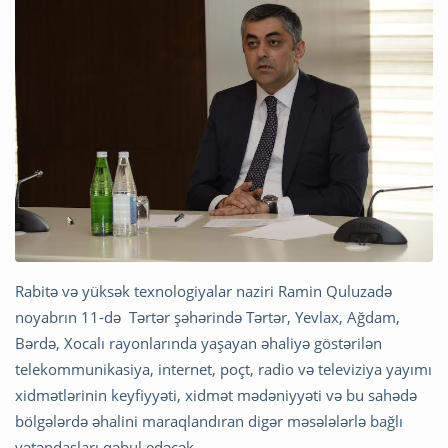
Rabitə və yüksək texnologiyalar naziri Ramin Quluzadə
noyabrın 11-də Tərtər şəhərində Tərtər, Yevlax, Ağdam,
Bərdə, Xocalı rayonlarında yaşayan əhaliyə göstərilən
telekommunikasiya, internet, poçt, radio və televiziya yayımı
xidmətlərinin keyfiyyəti, xidmət mədəniyyəti və bu sahədə
bölgələrdə əhalini maraqlandıran digər məsələlərlə bağlı
vətəndaşları qəbul edəcək.