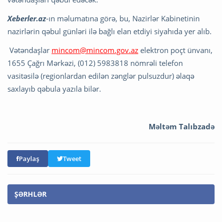
Xeberler.az
-ın məlumatına görə, bu, Nazirlər Kabinetinin
nazirlərin qəbul günləri ilə bağlı elan etdiyi siyahıda yer alıb.
Vətəndaşlar
mincom@mincom.gov.az
elektron poçt ünvanı,
1655 Çağrı Mərkəzi, (012) 5983818 nömrəli telefon
vasitəsilə (regionlardan edilən zənglər pulsuzdur) əlaqə
saxlayıb qəbula yazıla bilər.
Məltəm Talıbzadə
Paylaş
Tweet
ŞƏRHLƏR