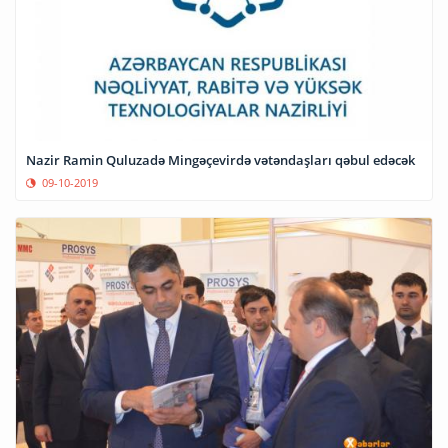
Nazir Ramin Quluzadə Mingəçevirdə vətəndaşları qəbul edəcək
09-10-2019