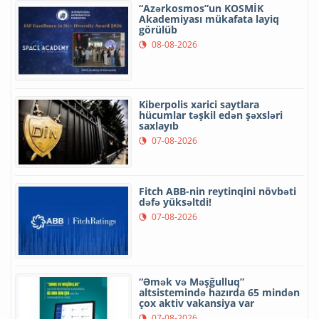
“Azərkosmos”un KOSMİK
Akademiyası mükafata layiq
görülüb
08-08-2026
Kiberpolis xarici saytlara
hücumlar təşkil edən şəxsləri
saxlayıb
07-08-2026
Fitch ABB-nin reytinqini növbəti
dəfə yüksəltdi!
07-08-2026
“Əmək və Məşğulluq”
altsistemində hazırda 65 mindən
çox aktiv vakansiya var
07-08-2026