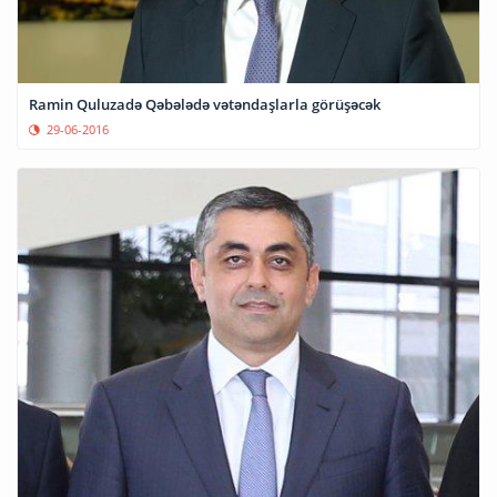
Ramin Quluzadə Qəbələdə vətəndaşlarla görüşəcək
29-06-2016