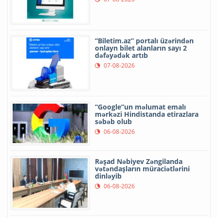
“Biletim.az” portalı üzərindən
onlayn bilet alanların sayı 2
dəfəyədək artıb
07-08-2026
“Google”un məlumat emalı
mərkəzi Hindistanda etirazlara
səbəb olub
06-08-2026
Rəşad Nəbiyev Zəngilanda
vətəndaşların müraciətlərini
dinləyib
06-08-2026