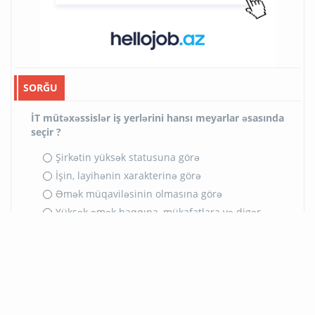
SORĞU
İT mütəxəssislər iş yerlərini hansı meyarlar əsasında
seçir ?
Şirkətin yüksək statusuna görə
İşin, layihənin xarakterinə görə
Əmək müqaviləsinin olmasına görə
Yüksək əmək haqqına, mükafatlara və digər
güzəştlərə görə
Gələcək karyerası üçün əhəmiyyət kəsb
etdiyinə görə
Maraqlı, işgüzar kollektivə görə