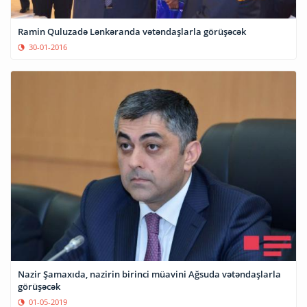
Ramin Quluzadə Lənkəranda vətəndaşlarla görüşəcək
30-01-2016
Nazir Şamaxıda, nazirin birinci müavini Ağsuda vətəndaşlarla
görüşəcək
01-05-2019