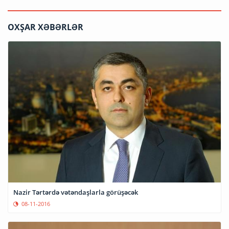
OXŞAR XƏBƏRLƏR
Nazir Tərtərdə vətəndaşlarla görüşəcək
08-11-2016