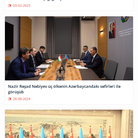
03-02-2023
Nazir Rəşad Nəbiyev üç ölkənin Azərbaycandakı səfirləri ilə
görüşüb
28-08-2024