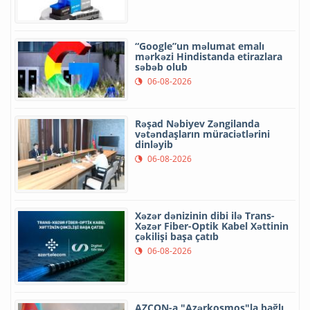
“Google”un məlumat emalı
mərkəzi Hindistanda etirazlara
səbəb olub
06-08-2026
Rəşad Nəbiyev Zəngilanda
vətəndaşların müraciətlərini
dinləyib
06-08-2026
Xəzər dənizinin dibi ilə Trans-
Xəzər Fiber-Optik Kabel Xəttinin
çəkilişi başa çatıb
06-08-2026
AZCON-a "Azərkosmos"la bağlı