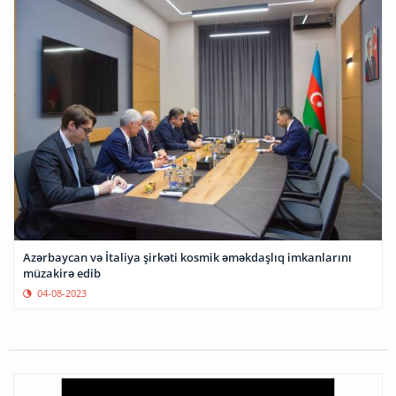
Azərbaycan və İtaliya şirkəti kosmik əməkdaşlıq imkanlarını
müzakirə edib
04-08-2023