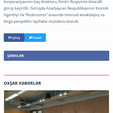
korporasiyasının baş direktoru Dmitri Roqozinlə ikitərəfli
görüş keçirilib. Görüşdə Azərbaycan Respublikasının Kosmik
Agentliyi ilə “Roskosmos” arasında mövcud əməkdaşlıq və
birgə perspektiv layihələr müzakirə olunub.
Paylaş
Tweet
ŞƏRHLƏR
OXŞAR XƏBƏRLƏR