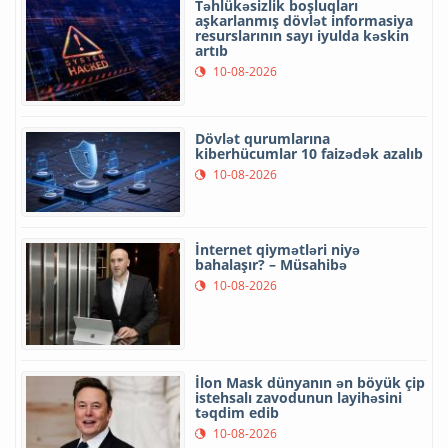
Təhlükəsizlik boşluqları
aşkarlanmış dövlət informasiya
resurslarının sayı iyulda kəskin
artıb
10-08-2026
Dövlət qurumlarına
kiberhücumlar 10 faizədək azalıb
10-08-2026
İnternet qiymətləri niyə
bahalaşır? – Müsahibə
10-08-2026
İlon Mask dünyanın ən böyük çip
istehsalı zavodunun layihəsini
təqdim edib
10-08-2026