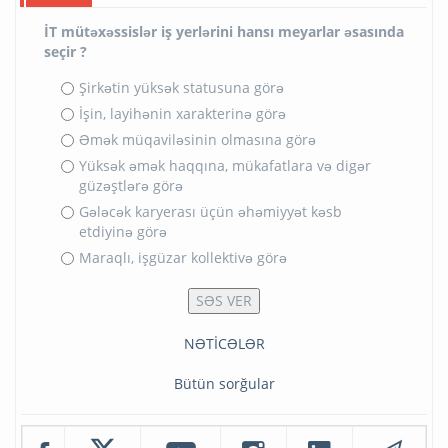
İT mütəxəssislər iş yerlərini hansı meyarlar əsasında
seçir ?
Şirkətin yüksək statusuna görə
İşin, layihənin xarakterinə görə
Əmək müqaviləsinin olmasına görə
Yüksək əmək haqqına, mükafatlara və digər
güzəştlərə görə
Gələcək karyerası üçün əhəmiyyət kəsb
etdiyinə görə
Maraqlı, işgüzar kollektivə görə
NƏTİCƏLƏR
Bütün sorğular