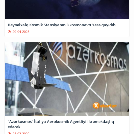
Beynəlxalq Kosmik Stansiyanın 3 kosmonavtı Yerə qayıdıb
20-04-2025
“Azərkosmos” İtaliya Aerokosmik Agentliyi ilə əməkdaşlıq
edəcək
25-02-2020