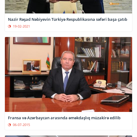
Nazir Rəşad Nəbiyevin Türkiyə Respublikasına səfəri başa çatıb
19-02-2021
Fransa və Azərbaycan arasında əməkdaşlıq müzakirə edilib
06-07-2015