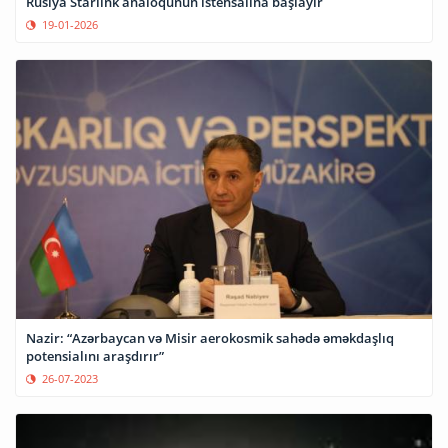
Rusiya Starlink analoqunun istehsalına başlayır
19-01-2026
Nazir: “Azərbaycan və Misir aerokosmik sahədə əməkdaşlıq
potensialını araşdırır”
26-07-2023