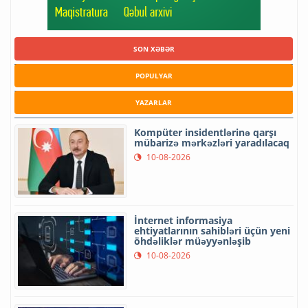
SON XƏBƏR
POPULYAR
YAZARLAR
Kompüter insidentlərinə qarşı
mübarizə mərkəzləri yaradılacaq
10-08-2026
İnternet informasiya
ehtiyatlarının sahibləri üçün yeni
öhdəliklər müəyyənləşib
10-08-2026