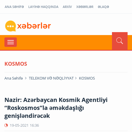
ANA SƏHİFƏ
LAYİHƏ HAQQINDA
ARXİV
XƏBƏRLƏR
ƏLAQƏ
KOSMOS
Ana Səhifə
TELEKOM VƏ NƏQLİYYAT
KOSMOS
Nazir: Azərbaycan Kosmik Agentliyi
“Roskosmos”la əməkdaşlığı
genişləndirəcək
19-05-2021
16:36