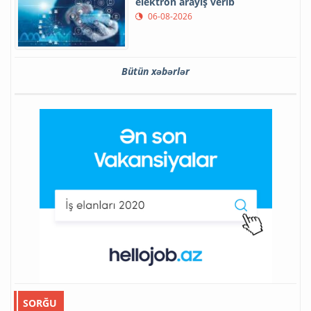
elektron arayış verib
06-08-2026
Bütün xəbərlər
SORĞU