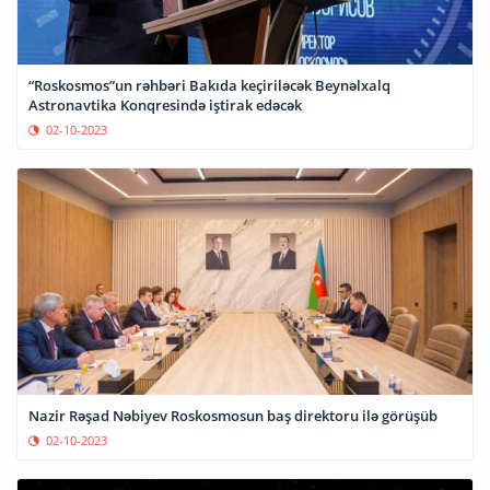
“Roskosmos”un rəhbəri Bakıda keçiriləcək Beynəlxalq
Astronavtika Konqresində iştirak edəcək
02-10-2023
Nazir Rəşad Nəbiyev Roskosmosun baş direktoru ilə görüşüb
02-10-2023