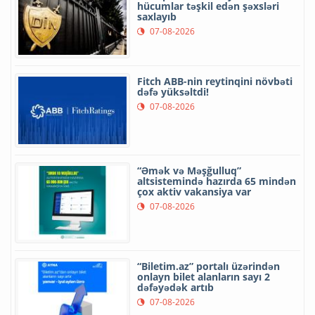
hücumlar təşkil edən şəxsləri
saxlayıb
07-08-2026
Fitch ABB-nin reytinqini növbəti
dəfə yüksəltdi!
07-08-2026
“Əmək və Məşğulluq”
altsistemində hazırda 65 mindən
çox aktiv vakansiya var
07-08-2026
“Biletim.az” portalı üzərindən
onlayn bilet alanların sayı 2
dəfəyədək artıb
07-08-2026