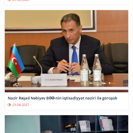
Nazir Rəşad Nəbiyev BƏƏ-nin iqtisadiyyat naziri ilə görüşüb
23-06-2021