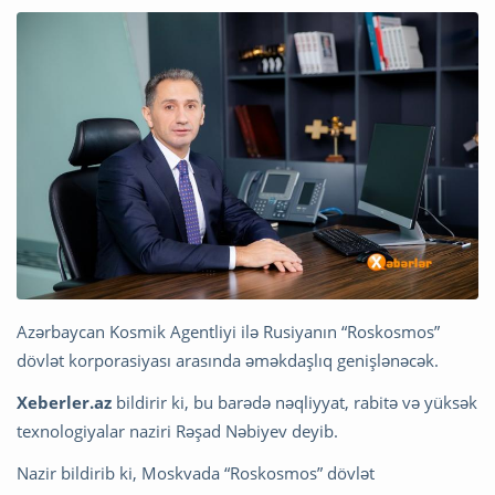
Azərbaycan Kosmik Agentliyi ilə Rusiyanın “Roskosmos”
dövlət korporasiyası arasında əməkdaşlıq genişlənəcək.
Xeberler.az
bildirir ki, bu barədə nəqliyyat, rabitə və yüksək
texnologiyalar naziri Rəşad Nəbiyev deyib.
Nazir bildirib ki, Moskvada “Roskosmos” dövlət