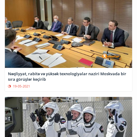
Nəqliyyat, rabitə və yüksək texnologiyalar naziri Moskvada bir
sıra görüşlər keçirib
19-05-2021