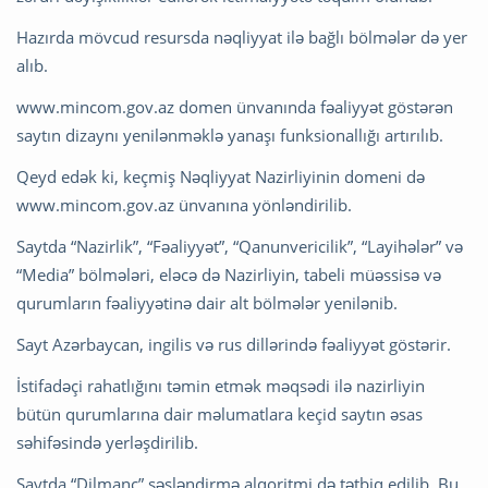
Hazırda mövcud resursda nəqliyyat ilə bağlı bölmələr də yer
alıb.
www.mincom.gov.az domen ünvanında fəaliyyət göstərən
saytın dizaynı yenilənməklə yanaşı funksionallığı artırılıb.
Qeyd edək ki, keçmiş Nəqliyyat Nazirliyinin domeni də
www.mincom.gov.az ünvanına yönləndirilib.
Saytda “Nazirlik”, “Fəaliyyət”, “Qanunvericilik”, “Layihələr” və
“Media” bölmələri, eləcə də Nazirliyin, tabeli müəssisə və
qurumların fəaliyyətinə dair alt bölmələr yenilənib.
Sayt Azərbaycan, ingilis və rus dillərində fəaliyyət göstərir.
İstifadəçi rahatlığını təmin etmək məqsədi ilə nazirliyin
bütün qurumlarına dair məlumatlara keçid saytın əsas
səhifəsində yerləşdirilib.
Saytda “Dilmanc” səsləndirmə alqoritmi də tətbiq edilib. Bu