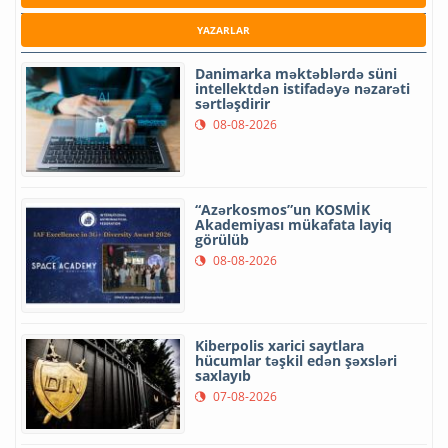
YAZARLAR
Danimarka məktəblərdə süni
intellektdən istifadəyə nəzarəti
sərtləşdirir
08-08-2026
“Azərkosmos”un KOSMİK
Akademiyası mükafata layiq
görülüb
08-08-2026
Kiberpolis xarici saytlara
hücumlar təşkil edən şəxsləri
saxlayıb
07-08-2026