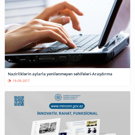
Nazirliklərin aylarla yenilənməyən səhifələri-Araşdırma
19-09-2017