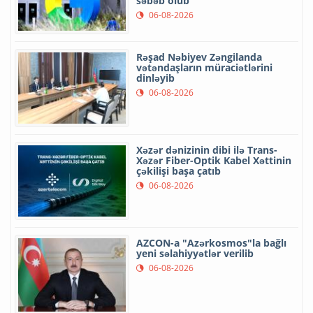
səbəb olub
06-08-2026
Rəşad Nəbiyev Zəngilanda
vətəndaşların müraciətlərini
dinləyib
06-08-2026
Xəzər dənizinin dibi ilə Trans-
Xəzər Fiber-Optik Kabel Xəttinin
çəkilişi başa çatıb
06-08-2026
AZCON-a "Azərkosmos"la bağlı
yeni səlahiyyətlər verilib
06-08-2026