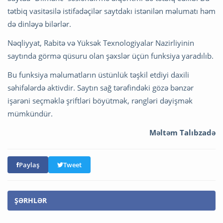
tətbiq vasitəsilə istifadəçilər saytdakı istənilən məlumatı həm
də dinləyə bilərlər.
Nəqliyyat, Rabitə və Yüksək Texnologiyalar Nazirliyinin
saytında görmə qüsuru olan şəxslər üçün funksiya yaradılıb.
Bu funksiya məlumatların üstünlük təşkil etdiyi daxili
səhifələrdə aktivdir. Saytın sağ tərəfindəki gözə bənzər
işarəni seçməklə şriftləri böyütmək, rəngləri dəyişmək
mümkündür.
Məltəm Talıbzadə
Paylaş
Tweet
ŞƏRHLƏR