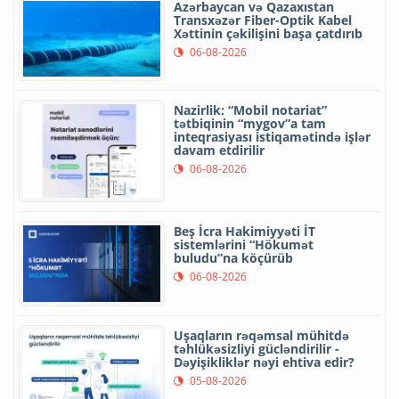
Azərbaycan və Qazaxıstan
Transxəzər Fiber-Optik Kabel
Xəttinin çəkilişini başa çatdırıb
06-08-2026
Nazirlik: “Mobil notariat”
tətbiqinin “mygov”a tam
inteqrasiyası istiqamətində işlər
davam etdirilir
06-08-2026
Beş İcra Hakimiyyəti İT
sistemlərini “Hökumət
buludu”na köçürüb
06-08-2026
Uşaqların rəqəmsal mühitdə
təhlükəsizliyi gücləndirilir -
Dəyişikliklər nəyi ehtiva edir?
05-08-2026