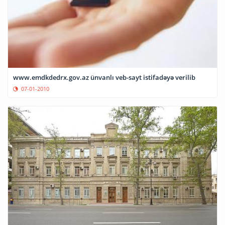
www.emdkdedrx.gov.az ünvanlı veb-sayt istifadəyə verilib
07-01-2010