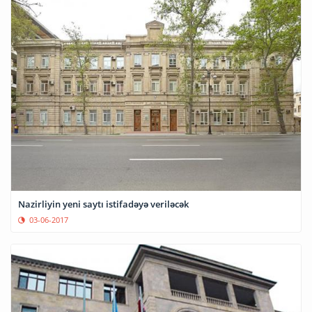
Nazirliyin yeni saytı istifadəyə veriləcək
03-06-2017