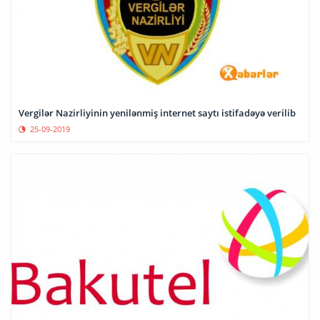
Vergilər Nazirliyinin yenilənmiş internet saytı istifadəyə verilib
25-09-2019