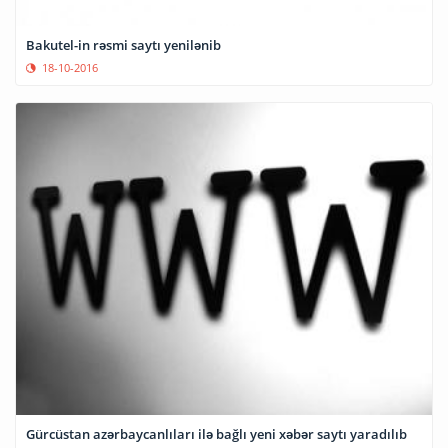
Bakutel-in rəsmi saytı yenilənib
18-10-2016
Gürcüstan azərbaycanlıları ilə bağlı yeni xəbər saytı yaradılıb