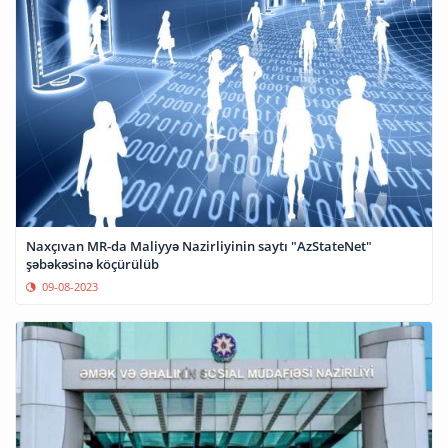
Naxçıvan MR-da Maliyyə Nazirliyinin saytı "AzStateNet"
şəbəkəsinə köçürülüb
09-08-2023