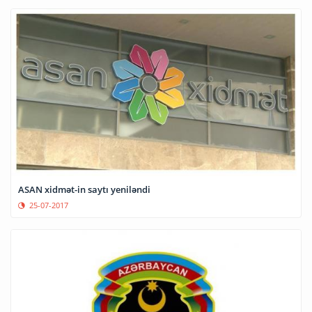
ASAN xidmət-in saytı yeniləndi
25-07-2017