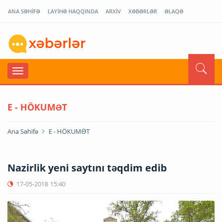
ANA SƏHİFƏ
LAYİHƏ HAQQINDA
ARXİV
XƏBƏRLƏR
ƏLAQƏ
E - HÖKUMƏT
Ana Səhifə
E - HÖKUMƏT
Nazirlik yeni saytını təqdim edib
17-05-2018
15:40