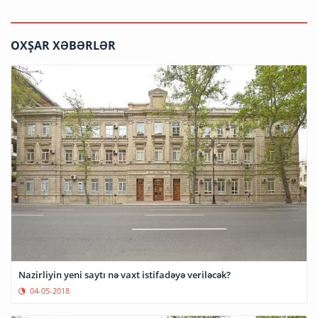
OXŞAR XƏBƏRLƏR
Nazirliyin yeni saytı nə vaxt istifadəyə veriləcək?
04-05-2018