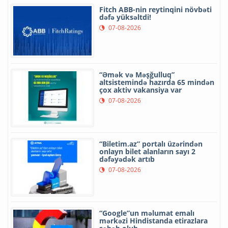
Fitch ABB-nin reytinqini növbəti
dəfə yüksəltdi!
07-08-2026
“Əmək və Məşğulluq”
altsistemində hazırda 65 mindən
çox aktiv vakansiya var
07-08-2026
“Biletim.az” portalı üzərindən
onlayn bilet alanların sayı 2
dəfəyədək artıb
07-08-2026
“Google”un məlumat emalı
mərkəzi Hindistanda etirazlara