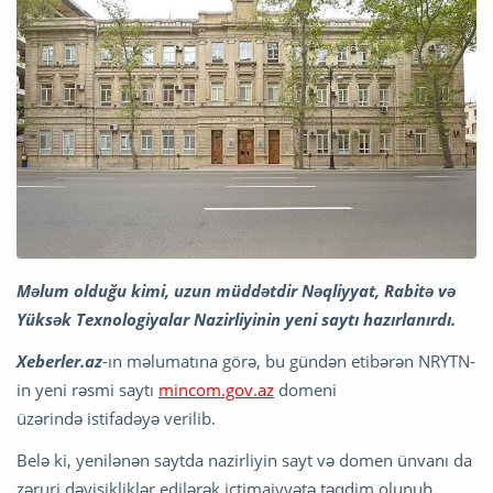
Məlum olduğu kimi, uzun müddətdir Nəqliyyat, Rabitə və
Yüksək Texnologiyalar Nazirliyinin yeni saytı hazırlanırdı.
Xeberler.az
-ın məlumatına görə, bu gündən etibərən NRYTN-
in yeni rəsmi saytı
mincom.gov.az
domeni
üzərində istifadəyə verilib.
Belə ki, yenilənən saytda nazirliyin sayt və domen ünvanı da
zəruri dəyişikliklər edilərək ictimaiyyətə təqdim olunub.