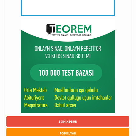
SON XƏBƏR
POPULYAR