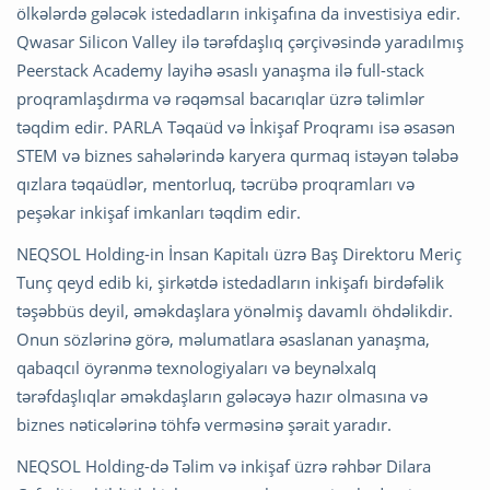
ölkələrdə gələcək istedadların inkişafına da investisiya edir.
Qwasar Silicon Valley ilə tərəfdaşlıq çərçivəsində yaradılmış
Peerstack Academy layihə əsaslı yanaşma ilə full-stack
proqramlaşdırma və rəqəmsal bacarıqlar üzrə təlimlər
təqdim edir. PARLA Təqaüd və İnkişaf Proqramı isə əsasən
STEM və biznes sahələrində karyera qurmaq istəyən tələbə
qızlara təqaüdlər, mentorluq, təcrübə proqramları və
peşəkar inkişaf imkanları təqdim edir.
NEQSOL Holding-in İnsan Kapitalı üzrə Baş Direktoru Meriç
Tunç qeyd edib ki, şirkətdə istedadların inkişafı birdəfəlik
təşəbbüs deyil, əməkdaşlara yönəlmiş davamlı öhdəlikdir.
Onun sözlərinə görə, məlumatlara əsaslanan yanaşma,
qabaqcıl öyrənmə texnologiyaları və beynəlxalq
tərəfdaşlıqlar əməkdaşların gələcəyə hazır olmasına və
biznes nəticələrinə töhfə verməsinə şərait yaradır.
NEQSOL Holding-də Təlim və inkişaf üzrə rəhbər Dilara