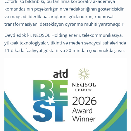
Cəfərli isə bildirib ki, bu tanınma korporativ akademiya
komandasının peşəkarlığının və fədakarlığının göstəricisidir
və məqsəd liderlik bacarıqlarını gücləndirən, rəqəmsal
transformasiyanı dəstəkləyən öyrənmə mühiti yaratmaqdır.
Qeyd edək ki, NEQSOL Holding enerji, telekommunikasiya,
yüksək texnologiyalar, tikinti və mədən sənayesi sahələrində
11 ölkədə fəaliyyət göstərir və 20 mindən çox əməkdaşı var.