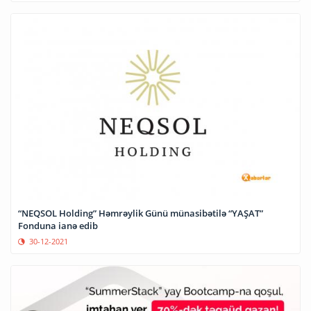
“NEQSOL Holding” Həmrəylik Günü münasibətilə “YAŞAT”
Fonduna ianə edib
30-12-2021