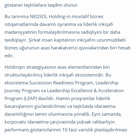
göstərən təşkilatlara təqdim olunur.
Bu tanınma NEQSOL Holding-in müxtəlif biznes
istiqamətlərində davamlı öyrənmə və liderlik inkişafı
mədəniyyətinin formalaşdırılmasına sadiqliyini bir daha
təsdiqləyir. Şirkət insan kapitalının inkişafını uzunmüddətli
biznes uğurunun əsas hərəkətverici qüvvələrindən biri hesab
edir.
Holdinqin strategiyasının əsas elementlərindən biri
strukturlaşdırılmış liderlik inkişafı ekosistemidir. Bu
ekosistemə Succession Readiness Program, Leadership
Journey Program və Leadership Excellence & Acceleration
Program (LEAP) daxildir. Həmin proqramlar liderlik
bacarıqlarının gücləndirilməsi və təşkilatda idarəetmə
davamlılığının təmin olunmasına yönəlib. Eyni zamanda,
korporativ idarəetmə çərçivəsində yüksək rəhbərliyin
performans göstəricilərinin 10 faizi varislik planlaşdırılması