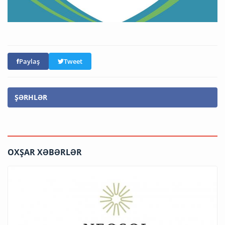
Paylaş
Tweet
ŞƏRHLƏR
OXŞAR XƏBƏRLƏR