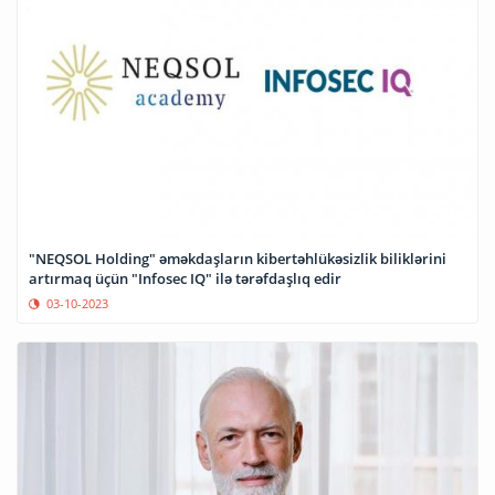
"NEQSOL Holding" əməkdaşların kibertəhlükəsizlik biliklərini
artırmaq üçün "Infosec IQ" ilə tərəfdaşlıq edir
03-10-2023