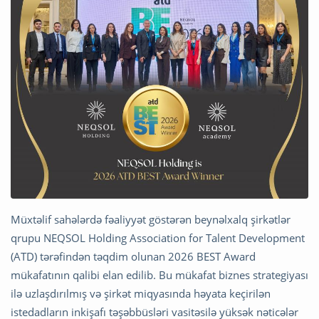
Müxtəlif sahələrdə fəaliyyət göstərən beynəlxalq şirkətlər
qrupu NEQSOL Holding Association for Talent Development
(ATD) tərəfindən təqdim olunan 2026 BEST Award
mükafatının qalibi elan edilib. Bu mükafat biznes strategiyası
ilə uzlaşdırılmış və şirkət miqyasında həyata keçirilən
istedadların inkişafı təşəbbüsləri vasitəsilə yüksək nəticələr