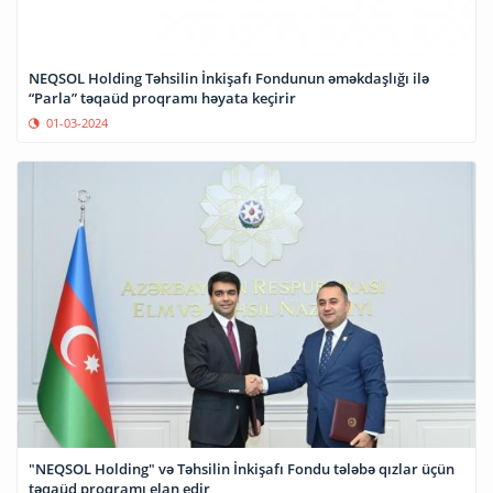
NEQSOL Holding Təhsilin İnkişafı Fondunun əməkdaşlığı ilə
“Parla” təqaüd proqramı həyata keçirir
01-03-2024
"NEQSOL Holding" və Təhsilin İnkişafı Fondu tələbə qızlar üçün
təqaüd proqramı elan edir