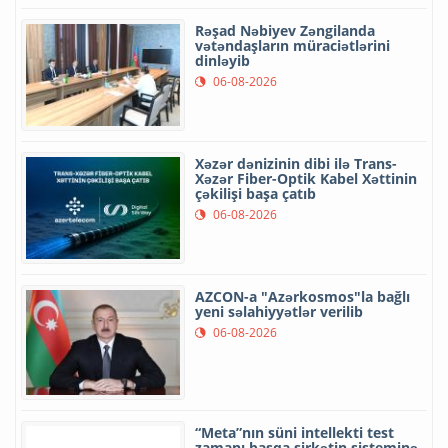
Rəşad Nəbiyev Zəngilanda
vətəndaşların müraciətlərini
dinləyib
06-08-2026
Xəzər dənizinin dibi ilə Trans-
Xəzər Fiber-Optik Kabel Xəttinin
çəkilişi başa çatıb
06-08-2026
AZCON-a "Azərkosmos"la bağlı
yeni səlahiyyətlər verilib
06-08-2026
“Meta”nın süni intellekti test
zamanı başqa şirkətin sisteminə