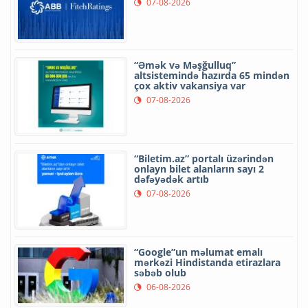
07-08-2026
“Əmək və Məşğulluq”
altsistemində hazırda 65 mindən
çox aktiv vakansiya var
07-08-2026
“Biletim.az” portalı üzərindən
onlayn bilet alanların sayı 2
dəfəyədək artıb
07-08-2026
“Google”un məlumat emalı
mərkəzi Hindistanda etirazlara
səbəb olub
06-08-2026