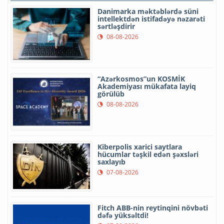
Danimarka məktəblərdə süni
intellektdən istifadəyə nəzarəti
sərtləşdirir
08-08-2026
“Azərkosmos”un KOSMİK
Akademiyası mükafata layiq
görülüb
08-08-2026
Kiberpolis xarici saytlara
hücumlar təşkil edən şəxsləri
saxlayıb
07-08-2026
Fitch ABB-nin reytinqini növbəti
dəfə yüksəltdi!