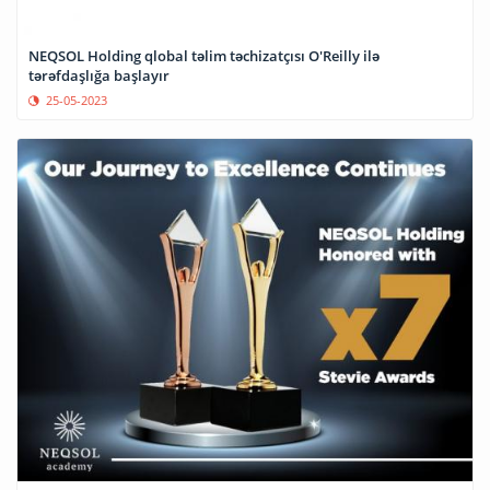
NEQSOL Holding qlobal təlim təchizatçısı O'Reilly ilə
tərəfdaşlığa başlayır
25-05-2023