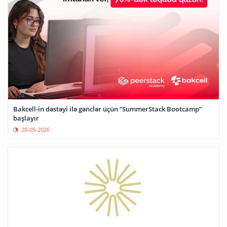
Bakcell-in dəstəyi ilə gənclər üçün “SummerStack Bootcamp”
başlayır
20-05-2026