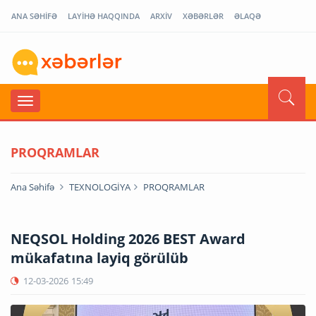
ANA SƏHİFƏ
LAYİHƏ HAQQINDA
ARXİV
XƏBƏRLƏR
ƏLAQƏ
PROQRAMLAR
Ana Səhifə
TEXNOLOGİYA
PROQRAMLAR
NEQSOL Holding 2026 BEST Award
mükafatına layiq görülüb
12-03-2026
15:49