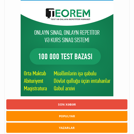
SON XƏBƏR
POPULYAR
YAZARLAR