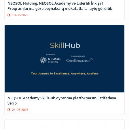
NEQSOL Holding, NEQSOL Academy və Liderlik İnkişaf
Proqramlarına görə beynəlxalq mükafatlara layiq görülüb
10-08-2022
NEQSOL Academy SkillHub öyrənmə platformasını istifadəyə
verib
24-06-2026