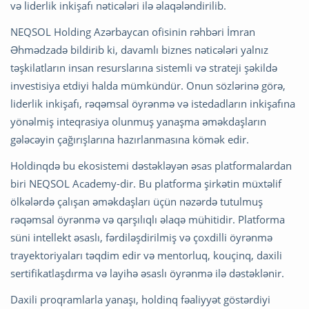
və liderlik inkişafı nəticələri ilə əlaqələndirilib.
NEQSOL Holding Azərbaycan ofisinin rəhbəri İmran
Əhmədzadə bildirib ki, davamlı biznes nəticələri yalnız
təşkilatların insan resurslarına sistemli və strateji şəkildə
investisiya etdiyi halda mümkündür. Onun sözlərinə görə,
liderlik inkişafı, rəqəmsal öyrənmə və istedadların inkişafına
yönəlmiş inteqrasiya olunmuş yanaşma əməkdaşların
gələcəyin çağırışlarına hazırlanmasına kömək edir.
Holdinqdə bu ekosistemi dəstəkləyən əsas platformalardan
biri NEQSOL Academy-dir. Bu platforma şirkətin müxtəlif
ölkələrdə çalışan əməkdaşları üçün nəzərdə tutulmuş
rəqəmsal öyrənmə və qarşılıqlı əlaqə mühitidir. Platforma
süni intellekt əsaslı, fərdiləşdirilmiş və çoxdilli öyrənmə
trayektoriyaları təqdim edir və mentorluq, kouçinq, daxili
sertifikatlaşdırma və layihə əsaslı öyrənmə ilə dəstəklənir.
Daxili proqramlarla yanaşı, holdinq fəaliyyət göstərdiyi