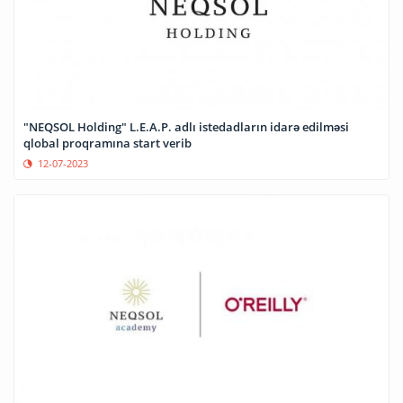
"NEQSOL Holding" L.E.A.P. adlı istedadların idarə edilməsi
qlobal proqramına start verib
12-07-2023