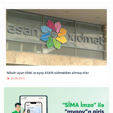
Nikah üçün tibbi arayışı ASAN xidmətdən almaq olar
04-08-2015