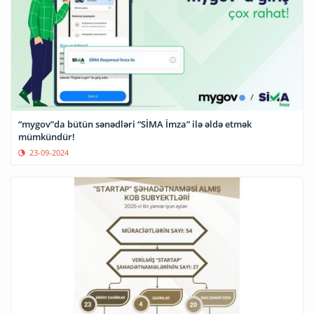
“mygov”da bütün sənədləri “SİMA İmza” ilə əldə etmək
mümkündür!
23-09-2024