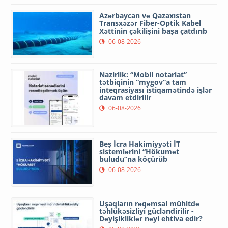
Azərbaycan və Qazaxıstan
Transxəzər Fiber-Optik Kabel
Xəttinin çəkilişini başa çatdırıb
06-08-2026
Nazirlik: “Mobil notariat”
tətbiqinin “mygov”a tam
inteqrasiyası istiqamətində işlər
davam etdirilir
06-08-2026
Beş İcra Hakimiyyəti İT
sistemlərini “Hökumət
buludu”na köçürüb
06-08-2026
Uşaqların rəqəmsal mühitdə
təhlükəsizliyi gücləndirilir -
Dəyişikliklər nəyi ehtiva edir?