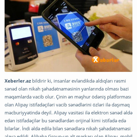
Xeberler.az
bildirir ki, insanlar evləndikdə aldıqları rəsmi
sənəd olan nikah şəhadətnaməsinin yanlarında olması bəzi
məqamlarda vacib olur. Çinin ən məşhur ödəniş platforması
olan Alipay istifadəçiləri vacib sənədlərini özləri ilə daşımaq
məcburiyyətində deyil. Alipay vasitəsi ilə elektron sənəd əldə
edən istifadəçilər bu sənədlərdən orijinal kimi istifadə edə
bilərlər. İndi əldə edilə bilən sənədlərə nikah şəhadətnaməsi
əlavə edildi. Alibaba Group-un alt markası olan Alipay, mobil