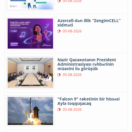
05-08-2026
Azercell-dən illik “ZengimCELL”
xidməti
05-08-2026
Nazir Qazaxıstanın Prezident
Administrasiyası rəhbərinin
müavini ilə görüşüb
05-08-2026
"Falcon 9" raketinin bir hissəsi
Ayla toqquşacaq
05-08-2026