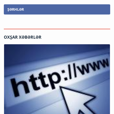
ŞƏRHLƏR
OXŞAR XƏBƏRLƏR