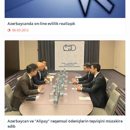
Azərbaycanda on-line evlilik reallaşdı
06-03-2012
Azərbaycan və "Alipay" rəqəmsal ödənişlərin təşviqini müzakirə
edib