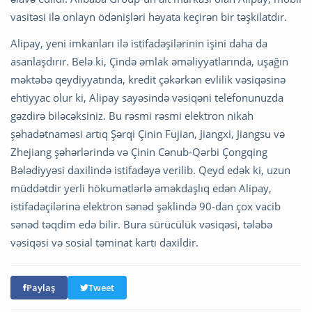
vasitəsi ilə onlayn ödənişləri həyata keçirən bir təşkilatdır.
Alipay, yeni imkanları ilə istifadəşilərinin işini daha da
asanlaşdırır. Belə ki, Çində əmlak əməliyyatlarında, uşağın
məktəbə qeydiyyatında, kredit çəkərkən evlilik vəsiqəsinə
ehtiyyac olur ki, Alipay sayəsində vəsiqəni telefonunuzda
gəzdirə biləcəksiniz. Bu rəsmi rəsmi elektron nikah
şəhadətnaməsi artıq Şərqi Çinin Fujian, Jiangxi, Jiangsu və
Zhejiang şəhərlərində və Çinin Cənub-Qərbi Çongqing
Bələdiyyəsi daxilində istifadəyə verilib. Qeyd edək ki, uzun
müddətdir yerli hökumətlərlə əməkdaşlıq edən Alipay,
istifadəçilərinə elektron sənəd şəklində 90-dan çox vacib
sənəd təqdim edə bilir. Bura sürücülük vəsiqəsi, tələbə
vəsiqəsi və sosial təminat kartı daxildir.
Paylaş
Tweet