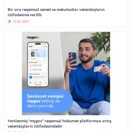
Bir sıra rəqəmsal sənəd və məlumatlar vətəndaşların
istifadəsinə verilib
13-02-2025
Yenilənmiş “mygov” rəqəmsal hökumət platforması artıq
vətəndaşların istifadəsindədir