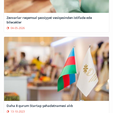
Zəvvarlar rəqəmsal şəxsiyyət vəsiqəsindən istifadə edə
biləcəklər
04-05-2026
Daha 8 qurum Startap şəhadətnaməsi alıb
13-10-2023