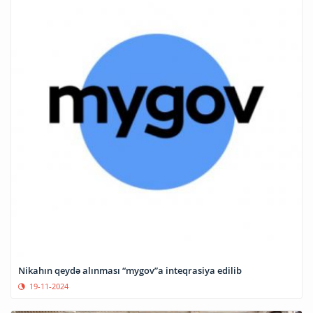
Nikahın qeydə alınması “mygov”a inteqrasiya edilib
19-11-2024