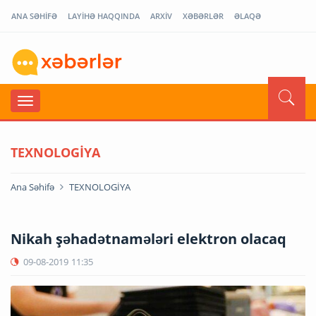
ANA SƏHİFƏ
LAYİHƏ HAQQINDA
ARXİV
XƏBƏRLƏR
ƏLAQƏ
TEXNOLOGİYA
Ana Səhifə
TEXNOLOGİYA
Nikah şəhadətnamələri elektron olacaq
09-08-2019
11:35