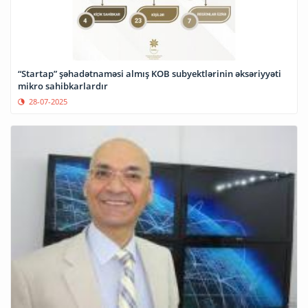
“Startap” şəhadətnaməsi almış KOB subyektlərinin əksəriyyəti
mikro sahibkarlardır
28-07-2025