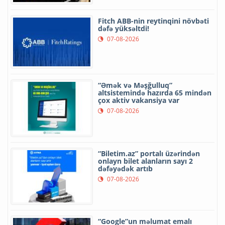
Fitch ABB-nin reytinqini növbəti
dəfə yüksəltdi!
07-08-2026
“Əmək və Məşğulluq”
altsistemində hazırda 65 mindən
çox aktiv vakansiya var
07-08-2026
“Biletim.az” portalı üzərindən
onlayn bilet alanların sayı 2
dəfəyədək artıb
07-08-2026
“Google”un məlumat emalı