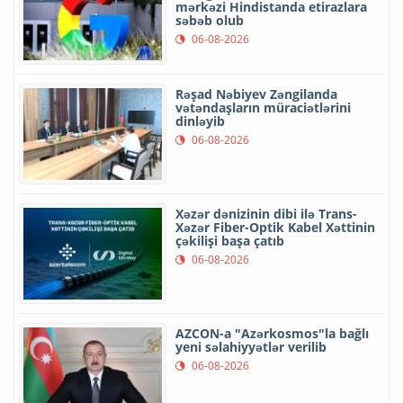
mərkəzi Hindistanda etirazlara
səbəb olub
06-08-2026
Rəşad Nəbiyev Zəngilanda
vətəndaşların müraciətlərini
dinləyib
06-08-2026
Xəzər dənizinin dibi ilə Trans-
Xəzər Fiber-Optik Kabel Xəttinin
çəkilişi başa çatıb
06-08-2026
AZCON-a "Azərkosmos"la bağlı
yeni səlahiyyətlər verilib
06-08-2026