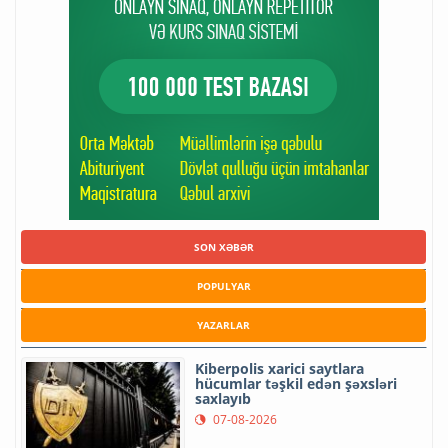
SON XƏBƏR
POPULYAR
YAZARLAR
Kiberpolis xarici saytlara
hücumlar təşkil edən şəxsləri
saxlayıb
07-08-2026