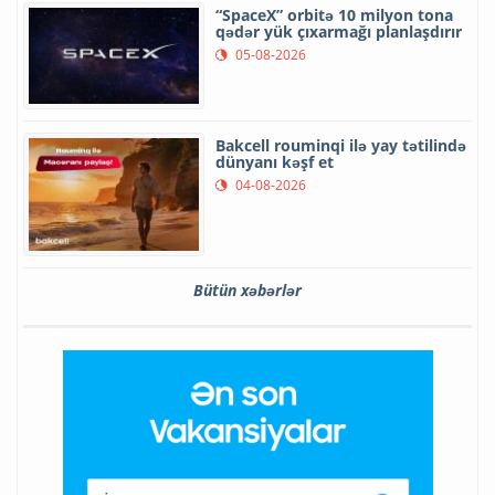
“SpaceX” orbitə 10 milyon tona
qədər yük çıxarmağı planlaşdırır
05-08-2026
Bakcell rouminqi ilə yay tətilində
dünyanı kəşf et
04-08-2026
Bütün xəbərlər