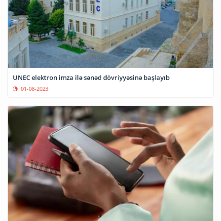
UNEC elektron imza ilə sənəd dövriyyəsinə başlayıb
01-08-2023