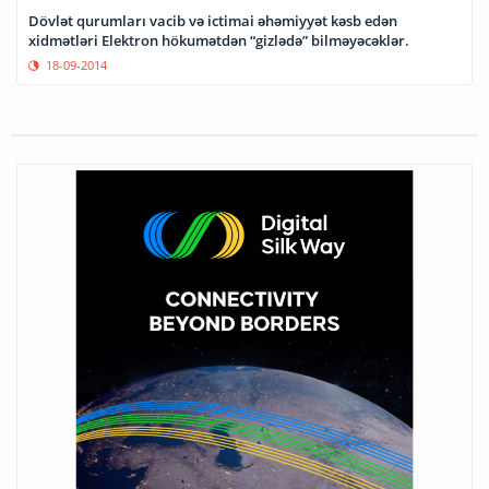
Dövlət qurumları vacib və ictimai əhəmiyyət kəsb edən
xidmətləri Elektron hökumətdən “gizlədə” bilməyəcəklər.
18-09-2014