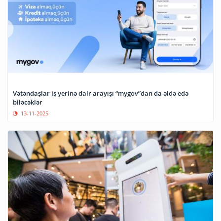
Vətəndaşlar iş yerinə dair arayışı “mygov”dan da əldə edə
biləcəklər
13-11-2025