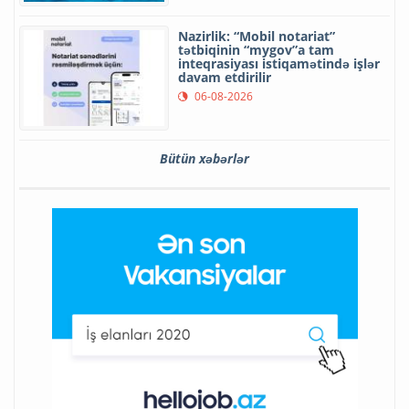
Nazirlik: “Mobil notariat”
tətbiqinin “mygov”a tam
inteqrasiyası istiqamətində işlər
davam etdirilir
06-08-2026
Bütün xəbərlər