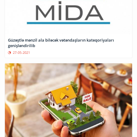
Güzəştlə mənzil ala biləcək vətəndaşların kateqoriyaları
genişləndirilib
27-05-2021