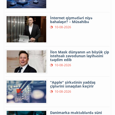
İnternet qiymətləri niyə
bahalaşır? – Müsahibə
10-08-2026
İlon Mask dünyanın ən böyük çip
istehsalı zavodunun layihəsini
təqdim edib
10-08-2026
"Apple" şirkətinin yaddaş
çiplərini sınaqdan keçirir
10-08-2026
Danimarka məktəblərdə süni