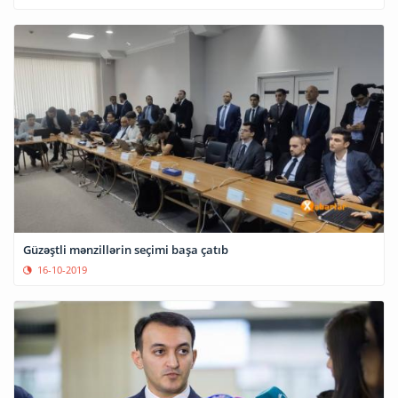
Güzəştli mənzillərin seçimi başa çatıb
16-10-2019