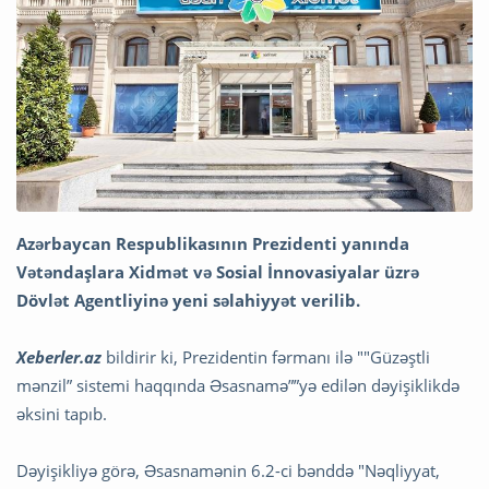
Azərbaycan Respublikasının Prezidenti yanında
Vətəndaşlara Xidmət və Sosial İnnovasiyalar üzrə
Dövlət Agentliyinə yeni səlahiyyət verilib.
Xeberler.az
bildirir ki, Prezidentin fərmanı ilə ""Güzəştli
mənzil” sistemi haqqında Əsasnamə””yə edilən dəyişiklikdə
əksini tapıb.
Dəyişikliyə görə, Əsasnamənin 6.2-ci bənddə "Nəqliyyat,