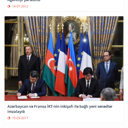
14-07-2012
Azərbaycan və Fransa İKT-nin inkişafı ilə bağlı yeni sənədlər
imzalayıb
15-03-2017