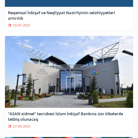
Rəqəmsal İnkişaf və Nəqliyyat Nazirliyinin səlahiyyətləri
artırılıb
10-07-2023
“ASAN xidmət” təcrübəsi İslam İnkişaf Bankına üzv ölkələrdə
tətbiq olunacaq
27-04-2023