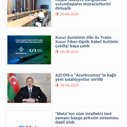
vətəndaşların müraciətlərini
dinləyib
06-08-2026
Xəzər dənizinin dibi ilə Trans-
Xəzər Fiber-Optik Kabel Xəttinin
çəkilişi başa çatıb
06-08-2026
AZCON-a "Azərkosmos"la bağlı
yeni səlahiyyətlər verilib
06-08-2026
“Meta”nın süni intellekti test
zamanı başqa şirkətin sisteminə
daxil olub