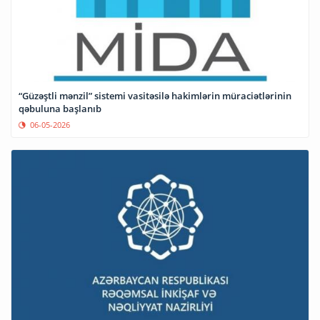
“Güzəştli mənzil” sistemi vasitəsilə hakimlərin müraciətlərinin
qəbuluna başlanıb
06-05-2026