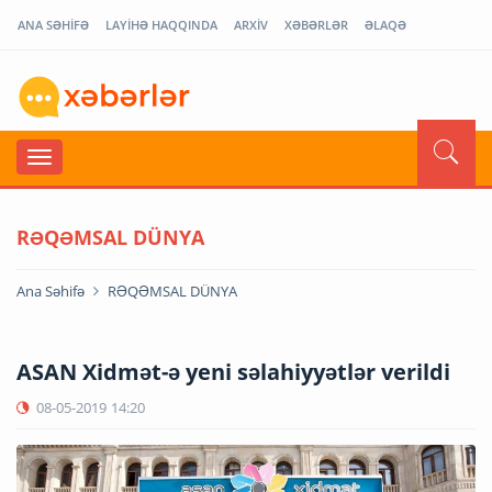
ANA SƏHİFƏ
LAYİHƏ HAQQINDA
ARXİV
XƏBƏRLƏR
ƏLAQƏ
RƏQƏMSAL DÜNYA
Ana Səhifə
RƏQƏMSAL DÜNYA
ASAN Xidmət-ə yeni səlahiyyətlər verildi
08-05-2019
14:20