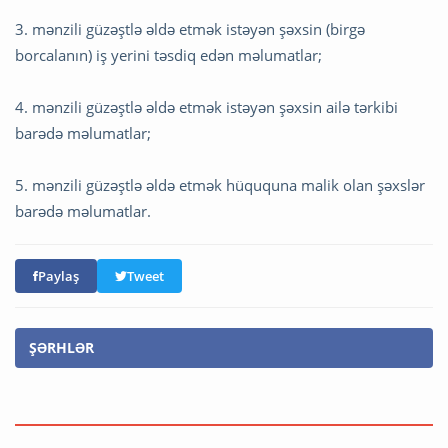
3. mənzili güzəştlə əldə etmək istəyən şəxsin (birgə
borcalanın) iş yerini təsdiq edən məlumatlar;
4. mənzili güzəştlə əldə etmək istəyən şəxsin ailə tərkibi
barədə məlumatlar;
5. mənzili güzəştlə əldə etmək hüququna malik olan şəxslər
barədə məlumatlar.
Paylaş
Tweet
ŞƏRHLƏR