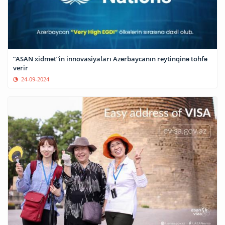
“ASAN xidmət”in innovasiyaları Azərbaycanın reytinqinə töhfə
verir
24-09-2024