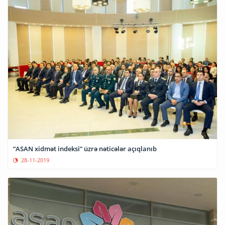
“ASAN xidmət indeksi” üzrə nəticələr açıqlanıb
28-11-2019