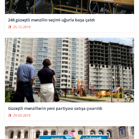
248 güzəştli mənzilin seçimi uğurla başa çatdı
25-12-2019
Güzəştli mənzillərin yeni partiyası satışa çıxarıldı
29-03-2019