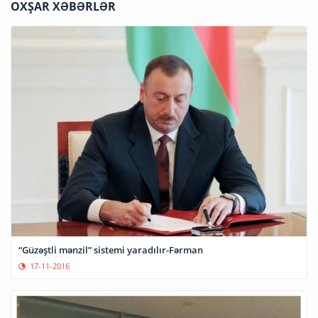
OXŞAR XƏBƏRLƏR
“Güzəştli mənzil” sistemi yaradılır-Fərman
17-11-2016