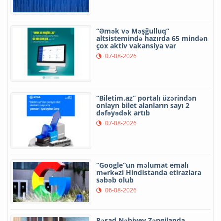
“Əmək və Məşğulluq”
altsistemində hazırda 65 mindən
çox aktiv vakansiya var
07-08-2026
“Biletim.az” portalı üzərindən
onlayn bilet alanların sayı 2
dəfəyədək artıb
07-08-2026
“Google”un məlumat emalı
mərkəzi Hindistanda etirazlara
səbəb olub
06-08-2026
Rəşad Nəbiyev Zəngilanda