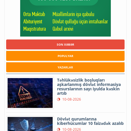
SON XƏBƏR
POPULYAR
YAZARLAR
Təhlükəsizlik boşluqları
aşkarlanmış dövlət informasiya
resurslarının sayı iyulda kəskin
artıb
10-08-2026
Dövlət qurumlarına
kiberhücumlar 10 faizədək azalıb
10-08-2026