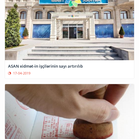
ASAN xidmət-in işçilərinin sayı artırılıb
17-04-2019