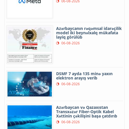
06-08-2026
Azərbaycanın rəqəmsal idarəçilik
model iki beynəlxalq mükafata
layiq görülüb
06-08-2026
DSMF 7 ayda 135 minə yaxın
elektron arayış verib
06-08-2026
Azərbaycan və Qazaxıstan
Transxəzər Fiber-Optik Kabel
Xəttinin çəkilişini başa çatdırıb
06-08-2026