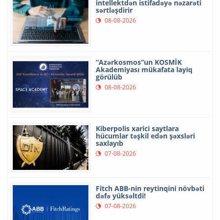
intellektdən istifadəyə nəzarəti
sərtləşdirir
08-08-2026
“Azərkosmos”un KOSMİK
Akademiyası mükafata layiq
görülüb
08-08-2026
Kiberpolis xarici saytlara
hücumlar təşkil edən şəxsləri
saxlayıb
07-08-2026
Fitch ABB-nin reytinqini növbəti
dəfə yüksəltdi!
07-08-2026