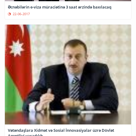
Əcnəbilərin e-viza müraciətinə 3 saat ərzində baxılacaq
22-06-2017
Vətəndaşlara Xidmət və Sosial İnnovasiyalar üzrə Dövlət
Agentliyi yaradılıb