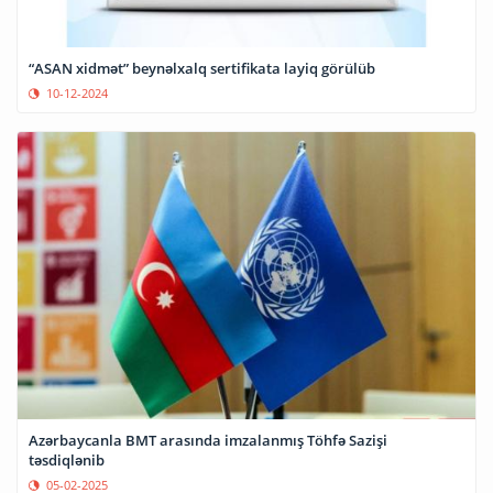
“ASAN xidmət” beynəlxalq sertifikata layiq görülüb
10-12-2024
Azərbaycanla BMT arasında imzalanmış Töhfə Sazişi
təsdiqlənib
05-02-2025