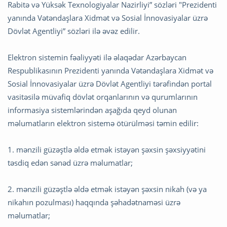
Rabitə və Yüksək Texnologiyalar Nazirliyi” sözləri "Prezidenti
yanında Vətəndaşlara Xidmət və Sosial İnnovasiyalar üzrə
Dövlət Agentliyi” sözləri ilə əvəz edilir.
Elektron sistemin fəaliyyəti ilə əlaqədar Azərbaycan
Respublikasının Prezidenti yanında Vətəndaşlara Xidmət və
Sosial İnnovasiyalar üzrə Dövlət Agentliyi tərəfindən portal
vasitəsilə müvafiq dövlət orqanlarının və qurumlarının
informasiya sistemlərindən aşağıda qeyd olunan
məlumatların elektron sistemə ötürülməsi təmin edilir:
1. mənzili güzəştlə əldə etmək istəyən şəxsin şəxsiyyətini
təsdiq edən sənəd üzrə məlumatlar;
2. mənzili güzəştlə əldə etmək istəyən şəxsin nikah (və ya
nikahın pozulması) haqqında şəhadətnaməsi üzrə
məlumatlar;