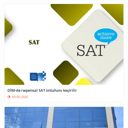
DİM-də rəqəmsal SAT imtahanı keçirilir
03-05-2025