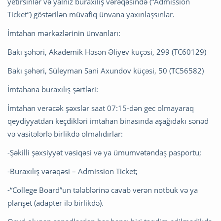
yetirsinlər və yalnız buraxılış vərəqəsində (“Admission
Ticket”) göstərilən müvafiq ünvana yaxınlaşsınlar.
İmtahan mərkəzlərinin ünvanları:
Bakı şəhəri, Akademik Həsən Əliyev küçəsi, 299 (TC60129)
Bakı şəhəri, Süleyman Sani Axundov küçəsi, 50 (TC56582)
İmtahana buraxılış şərtləri:
İmtahan verəcək şəxslər saat 07:15-dən gec olmayaraq
qeydiyyatdan keçdikləri imtahan binasında aşağıdakı sənəd
və vasitələrlə birlikdə olmalıdırlar:
-Şəkilli şəxsiyyət vəsiqəsi və ya ümumvətəndaş pasportu;
-Buraxılış vərəqəsi – Admission Ticket;
-“College Board”un tələblərinə cavab verən notbuk və ya
planşet (adapter ilə birlikdə).