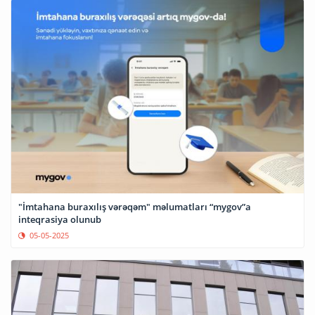
"İmtahana buraxılış vərəqəm" məlumatları “mygov”a
inteqrasiya olunub
05-05-2025