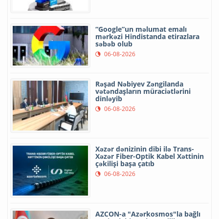
“Google”un məlumat emalı
mərkəzi Hindistanda etirazlara
səbəb olub
06-08-2026
Rəşad Nəbiyev Zəngilanda
vətəndaşların müraciətlərini
dinləyib
06-08-2026
Xəzər dənizinin dibi ilə Trans-
Xəzər Fiber-Optik Kabel Xəttinin
çəkilişi başa çatıb
06-08-2026
AZCON-a "Azərkosmos"la bağlı