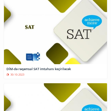
DİM-də rəqəmsal SAT imtahanı keçiriləcək
30-10-2023