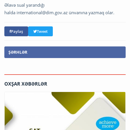
Əlavə sual yarandığı
halda
international@dim.gov.az
ünvanına yazmaq olar.
Paylaş
Tweet
ŞƏRHLƏR
OXŞAR XƏBƏRLƏR