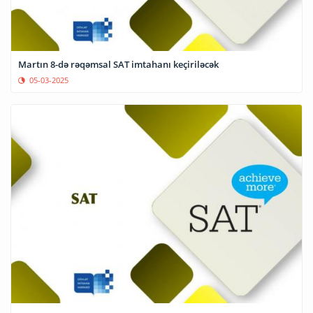
Martın 8-də rəqəmsal SAT imtahanı keçiriləcək
05-03-2025