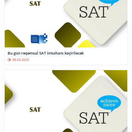
Bu gün rəqəmsal SAT imtahanı keçiriləcək
08-03-2025