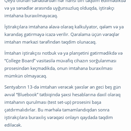
Qeyd olunan sənədlərdən hər hansı biri təqdim edilmədikdə
və ya sənədlər arasında uyğunsuzluq olduqda, iştirakçı
imtahana buraxılmayacaq.
İştirakçılara imtahana əlavə olaraq kalkulyator, qələm və ya
karandaş gətirməyə icazə verilir. Qaralama üçün vərəqlər
imtahan mərkəzi tərəfindən təqdim olunacaq.
İmtahan iştirakçısı notbuk və ya planşetini gətirmədikdə və
“College Board” vasitəsilə müvafiq cihazın sorğulanması
prosesindən keçmədikdə, onun imtahana buraxılması
mümkün olmayacaq.
Sentyabrın 13-də imtahan verəcək şəxslər ən geci beş gün
əvvəl “Bluebook” tətbiqində şəxsi hesablarına daxil olaraq
imtahanın qurulması (test set-up) prosesini başa
çatdırmalıdırlar. Bu mərhələ tamamlandıqdan sonra
iştirakçılara buraxılış vərəqəsi onlayn qaydada təqdim
ediləcək.