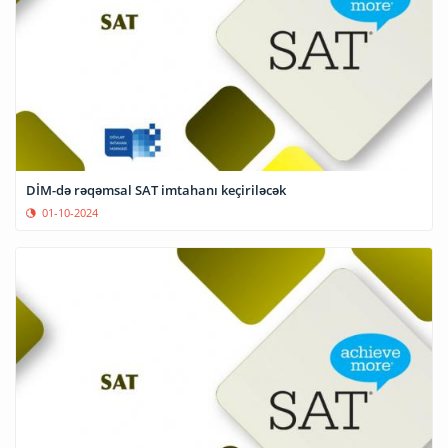
DİM-də rəqəmsal SAT imtahanı keçiriləcək
01-10-2024