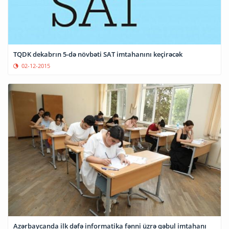
TQDK dekabrın 5-də növbəti SAT imtahanını keçirəcək
02-12-2015
Azərbaycanda ilk dəfə informatika fənni üzrə qəbul imtahanı