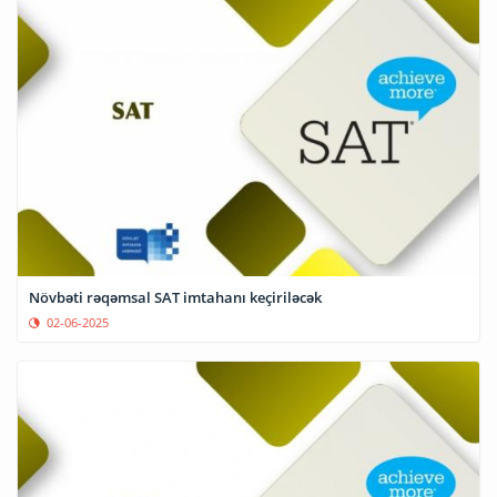
Növbəti rəqəmsal SAT imtahanı keçiriləcək
02-06-2025