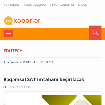
ANA SƏHİFƏ
LAYİHƏ HAQQINDA
ARXİV
XƏBƏRLƏR
ƏLAQƏ
EDUTECH
Ana Səhifə
RUBRİKA
EDUTECH
Rəqəmsal SAT imtahanı keçiriləcək
09-09-2025
11:45