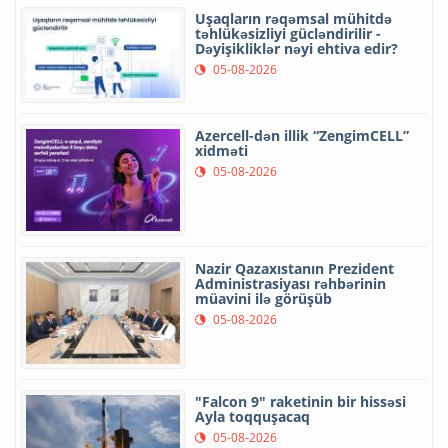
Uşaqların rəqəmsal mühitdə
təhlükəsizliyi gücləndirilir -
Dəyişikliklər nəyi ehtiva edir?
05-08-2026
Azercell-dən illik “ZengimCELL”
xidməti
05-08-2026
Nazir Qazaxıstanın Prezident
Administrasiyası rəhbərinin
müavini ilə görüşüb
05-08-2026
"Falcon 9" raketinin bir hissəsi
Ayla toqquşacaq
05-08-2026