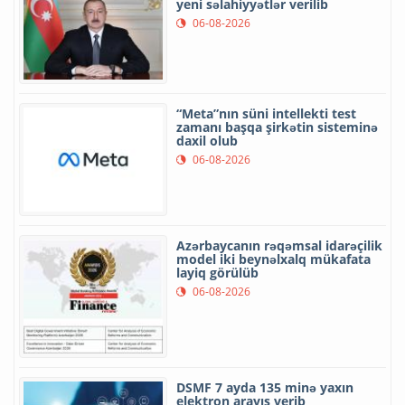
yeni səlahiyyətlər verilib
06-08-2026
“Meta”nın süni intellekti test
zamanı başqa şirkətin sisteminə
daxil olub
06-08-2026
Azərbaycanın rəqəmsal idarəçilik
model iki beynəlxalq mükafata
layiq görülüb
06-08-2026
DSMF 7 ayda 135 minə yaxın
elektron arayış verib