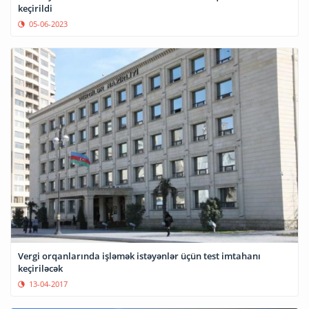
keçirildi
05-06-2023
Vergi orqanlarında işləmək istəyənlər üçün tеst imtаhаnı
keçiriləcək
13-04-2017