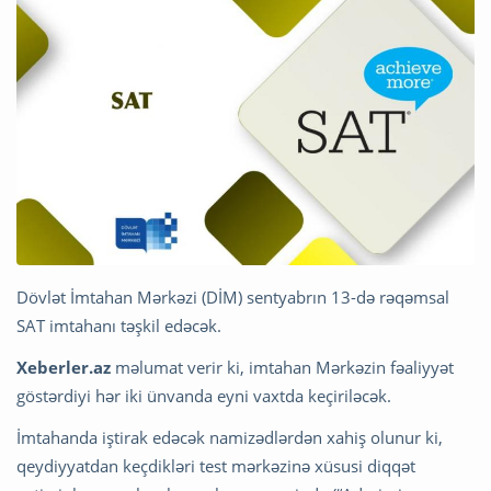
Dövlət İmtahan Mərkəzi (DİM) sentyabrın 13-də rəqəmsal
SAT imtahanı təşkil edəcək.
Xeberler.az
məlumat verir ki, imtahan Mərkəzin fəaliyyət
göstərdiyi hər iki ünvanda eyni vaxtda keçiriləcək.
İmtahanda iştirak edəcək namizədlərdən xahiş olunur ki,
qeydiyyatdan keçdikləri test mərkəzinə xüsusi diqqət