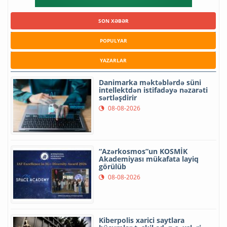
SON XƏBƏR
POPULYAR
YAZARLAR
Danimarka məktəblərdə süni
intellektdən istifadəyə nəzarəti
sərtləşdirir
08-08-2026
“Azərkosmos”un KOSMİK
Akademiyası mükafata layiq
görülüb
08-08-2026
Kiberpolis xarici saytlara