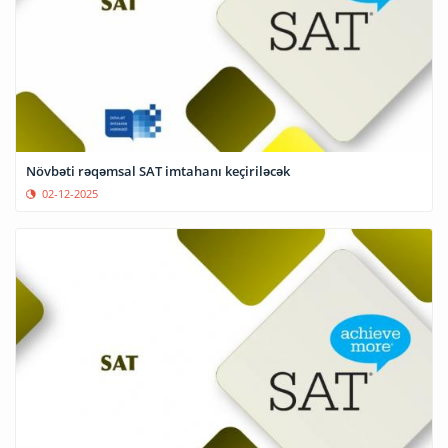
Növbəti rəqəmsal SAT imtahanı keçiriləcək
02-12-2025