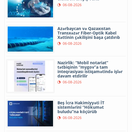
06-08-2026
Azərbaycan və Qazaxıstan
Transxəzər Fiber-Optik Kabel
Xəttinin çəkilişini başa çatdırıb
06-08-2026
Nazirlik: “Mobil notariat”
tətbiqinin “mygov”a tam
inteqrasiyası istiqamətində işlər
davam etdirilir
06-08-2026
Beş İcra Hakimiyyəti İT
sistemlərini “Hökumət
buludu”na köçürüb
06-08-2026