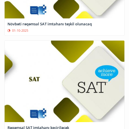
Növbəti rəqəmsal SAT imtahanı təşkil olunacaq
01-10-2025
Rəqəmsal SAT imtahanı keçiriləcək