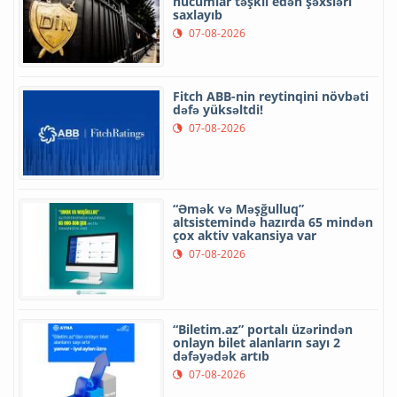
hücumlar təşkil edən şəxsləri
saxlayıb
07-08-2026
Fitch ABB-nin reytinqini növbəti
dəfə yüksəltdi!
07-08-2026
“Əmək və Məşğulluq”
altsistemində hazırda 65 mindən
çox aktiv vakansiya var
07-08-2026
“Biletim.az” portalı üzərindən
onlayn bilet alanların sayı 2
dəfəyədək artıb
07-08-2026