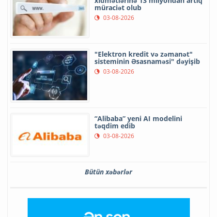
xidmətlərinə 13 milyondan artıq
müraciət olub
03-08-2026
"Elektron kredit və zəmanət"
sisteminin Əsasnaməsi" dəyişib
03-08-2026
“Alibaba” yeni AI modelini
təqdim edib
03-08-2026
Bütün xəbərlər