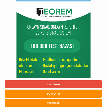
SON XƏBƏR
POPULYAR
YAZARLAR