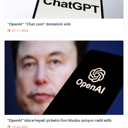
"OpenAI" "Chat.com" domenini alıb
07-11-2024
“OpenAI” idarə heyəti şirkətin İlon Maska satışını rədd edib
15-02-2025