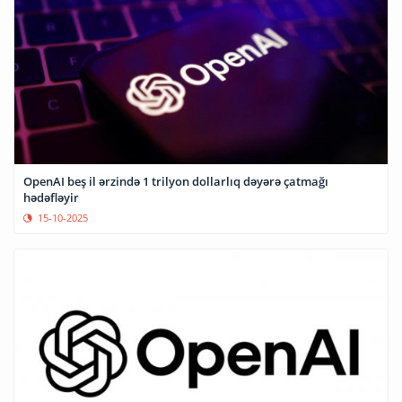
OpenAI beş il ərzində 1 trilyon dollarlıq dəyərə çatmağı
hədəfləyir
15-10-2025