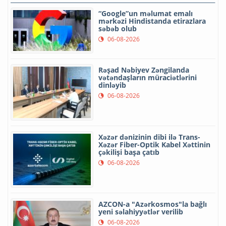
“Google”un məlumat emalı
mərkəzi Hindistanda etirazlara
səbəb olub
06-08-2026
Rəşad Nəbiyev Zəngilanda
vətəndaşların müraciətlərini
dinləyib
06-08-2026
Xəzər dənizinin dibi ilə Trans-
Xəzər Fiber-Optik Kabel Xəttinin
çəkilişi başa çatıb
06-08-2026
AZCON-a "Azərkosmos"la bağlı
yeni səlahiyyətlər verilib
06-08-2026