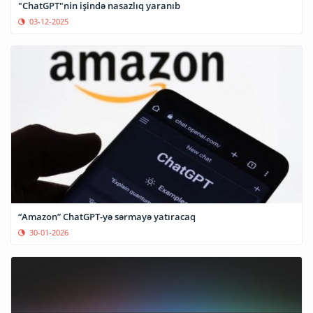
"ChatGPT"nin işində nasazlıq yaranıb
03-12-2025
“Amazon” ChatGPT-yə sərmayə yatıracaq
30-01-2026