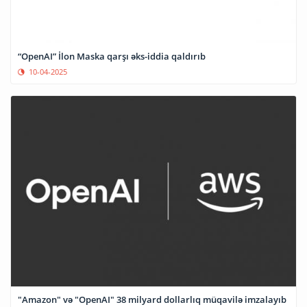
“OpenAI” İlon Maska qarşı əks-iddia qaldırıb
10-04-2025
"Amazon" və "OpenAI" 38 milyard dollarlıq müqavilə imzalayıb