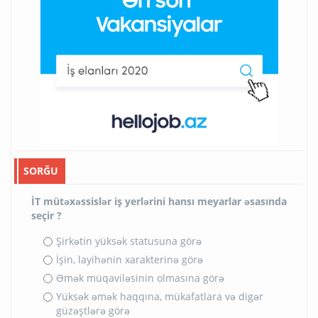
SORĞU
İT mütəxəssislər iş yerlərini hansı meyarlar əsasında
seçir ?
Şirkətin yüksək statusuna görə
İşin, layihənin xarakterinə görə
Əmək müqaviləsinin olmasına görə
Yüksək əmək haqqına, mükafatlara və digər
güzəştlərə görə