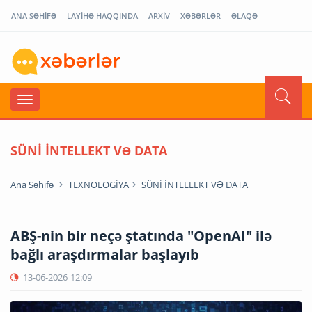
ANA SƏHİFƏ
LAYİHƏ HAQQINDA
ARXİV
XƏBƏRLƏR
ƏLAQƏ
SÜNİ İNTELLEKT VƏ DATA
Ana Səhifə
TEXNOLOGİYA
SÜNİ İNTELLEKT VƏ DATA
ABŞ-nin bir neçə ştatında "OpenAI" ilə
bağlı araşdırmalar başlayıb
13-06-2026
12:09