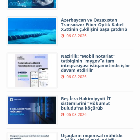
Azərbaycan və Qazaxıstan
Transxəzər Fiber-Optik Kabel
Xəttinin çəkilişini başa çatdırıb
06-08-2026
Nazirlik: “Mobil notariat”
tətbiqinin “mygov”a tam
inteqrasiyası istiqamətində işlər
davam etdirilir
06-08-2026
Beş İcra Hakimiyyəti İT
sistemlərini “Hökumət
buludu”na köçürüb
06-08-2026
Uşaqların rəqəmsal mühitdə