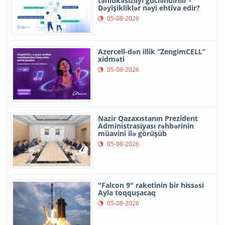
təhlükəsizliyi gücləndirilir -
Dəyişikliklər nəyi ehtiva edir?
05-08-2026
Azercell-dən illik “ZengimCELL”
xidməti
05-08-2026
Nazir Qazaxıstanın Prezident
Administrasiyası rəhbərinin
müavini ilə görüşüb
05-08-2026
"Falcon 9" raketinin bir hissəsi
Ayla toqquşacaq
05-08-2026