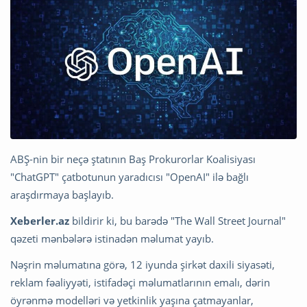
ABŞ-nin bir neçə ştatının Baş Prokurorlar Koalisiyası
"ChatGPT" çatbotunun yaradıcısı "OpenAI" ilə bağlı
araşdırmaya başlayıb.
Xeberler.az
bildirir ki, bu barədə "The Wall Street Journal"
qəzeti mənbələrə istinadən məlumat yayıb.
Nəşrin məlumatına görə, 12 iyunda şirkət daxili siyasəti,
reklam fəaliyyəti, istifadəçi məlumatlarının emalı, dərin
öyrənmə modelləri və yetkinlik yaşına çatmayanlar,