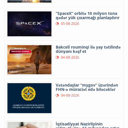
“SpaceX” orbitə 10 milyon tona
qədər yük çıxarmağı planlaşdırır
05-08-2026
Bakcell rouminqi ilə yay tətilində
dünyanı kəşf et
04-08-2026
Vətəndaşlar “mygov” üzərindən
FHN-ə müraciət edə biləcəklər
04-08-2026
İqtisadiyyat Nazirliyinin