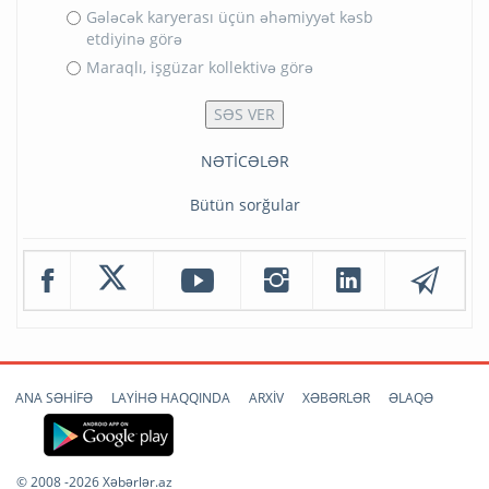
Gələcək karyerası üçün əhəmiyyət kəsb
etdiyinə görə
Maraqlı, işgüzar kollektivə görə
NƏTİCƏLƏR
Bütün sorğular
ANA SƏHİFƏ
LAYİHƏ HAQQINDA
ARXİV
XƏBƏRLƏR
ƏLAQƏ
© 2008 -2026 Xəbərlər.az