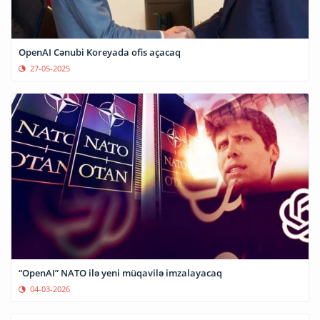
OpenAI Cənubi Koreyada ofis açacaq
27-05-2025
“OpenAI” NATO ilə yeni müqavilə imzalayacaq
04-03-2026