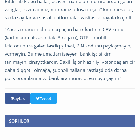
Bildirilib ki, bu hallar, əsasən, naməlum nömrələrdən gələn
zənglər, “sizin adınız, nömrəniz uduşa düşüb” kimi mesajlar,
saxta saytlar və sosial platformalar vasitəsilə həyata keçirilir:
"Zərərə məruz qalmamaq üçün bank kartının CVV kodu
(kartın arxa hissəsindəki 3 rəqəm), OTP – mobil
telefonunuza gələn təsdiq şifrəsi, PIN kodunu paylaşmayın,
verməyin. Bu məlumatları istəyəni bank işçisi kimi
tanımayın, cinayətkardır. Daxili İşlər Nazirliyi vətəndaşları bir
daha diqqətli olmağa, şübhəli hallarla rastlaşdıqda dərhal
polis orqanlarına və banklara müraciət etməyə çağırır".
Paylaş
Tweet
ŞƏRHLƏR