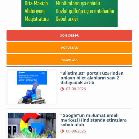
SON XƏBƏR
POPULYAR
YAZARLAR
“Biletim.az” portalı üzərindən
onlayn bilet alanların sayı 2
dəfəyədək artıb
07-08-2026
“Google”un məlumat emalı
mərkəzi Hindistanda etirazlara
səbəb olub
06-08-2026