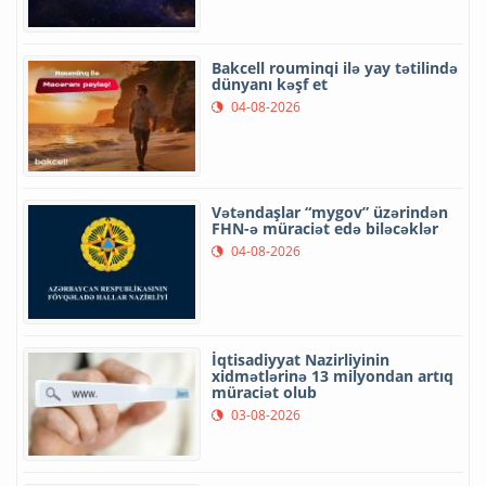
Bakcell rouminqi ilə yay tətilində
dünyanı kəşf et
04-08-2026
Vətəndaşlar “mygov” üzərindən
FHN-ə müraciət edə biləcəklər
04-08-2026
İqtisadiyyat Nazirliyinin
xidmətlərinə 13 milyondan artıq
müraciət olub
03-08-2026