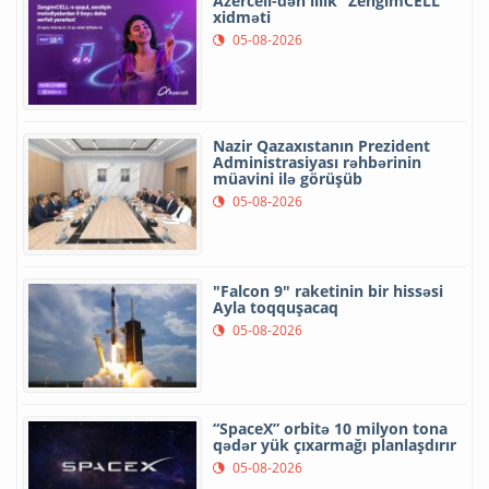
Azercell-dən illik “ZengimCELL”
xidməti
05-08-2026
Nazir Qazaxıstanın Prezident
Administrasiyası rəhbərinin
müavini ilə görüşüb
05-08-2026
"Falcon 9" raketinin bir hissəsi
Ayla toqquşacaq
05-08-2026
“SpaceX” orbitə 10 milyon tona
qədər yük çıxarmağı planlaşdırır
05-08-2026