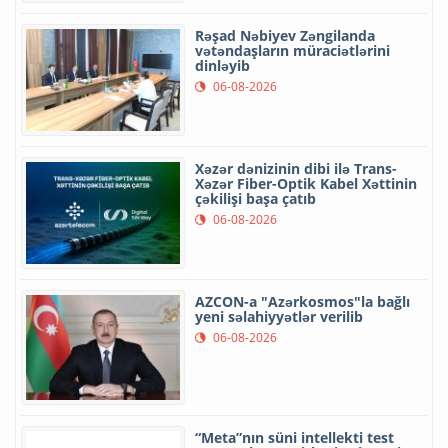
Rəşad Nəbiyev Zəngilanda
vətəndaşların müraciətlərini
dinləyib
06-08-2026
Xəzər dənizinin dibi ilə Trans-
Xəzər Fiber-Optik Kabel Xəttinin
çəkilişi başa çatıb
06-08-2026
AZCON-a "Azərkosmos"la bağlı
yeni səlahiyyətlər verilib
06-08-2026
“Meta”nın süni intellekti test