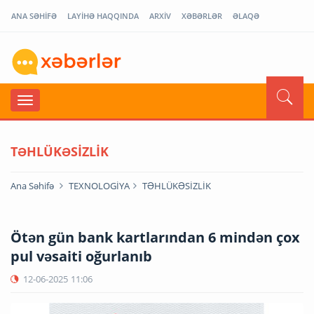
ANA SƏHİFƏ
LAYİHƏ HAQQINDA
ARXİV
XƏBƏRLƏR
ƏLAQƏ
TƏHLÜKƏSİZLİK
Ana Səhifə
TEXNOLOGİYA
TƏHLÜKƏSİZLİK
Ötən gün bank kartlarından 6 mindən çox
pul vəsaiti oğurlanıb
12-06-2025
11:06