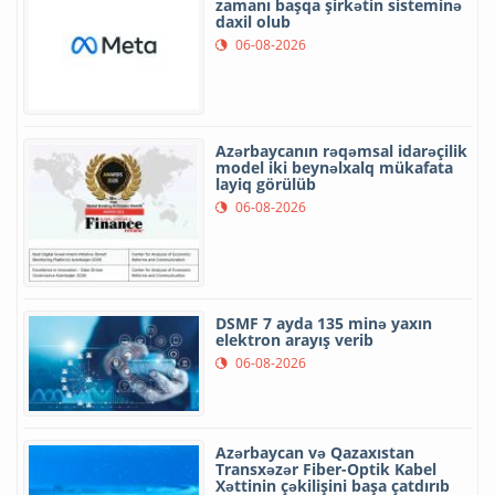
zamanı başqa şirkətin sisteminə
daxil olub
06-08-2026
Azərbaycanın rəqəmsal idarəçilik
model iki beynəlxalq mükafata
layiq görülüb
06-08-2026
DSMF 7 ayda 135 minə yaxın
elektron arayış verib
06-08-2026
Azərbaycan və Qazaxıstan
Transxəzər Fiber-Optik Kabel
Xəttinin çəkilişini başa çatdırıb