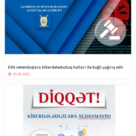
DİN vətəndaşlara kiberdələduzluq halları ilə bağlı çağırış edir
25-06-2025