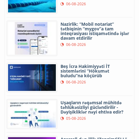
06-08-2026
Nazirlik: “Mobil notariat”
tətbiqinin “mygov”a tam
inteqrasiyası istiqamətində işlər
davam etdirilir
06-08-2026
Beş İcra Hakimiyyəti İT
sistemlərini “Hökumət
buludu”na köçürüb
06-08-2026
Uşaqların rəqəmsal mühitdə
təhlükəsizliyi gücləndirilir -
Dəyişikliklər nəyi ehtiva edir?
05-08-2026