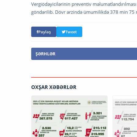
Vergiödəyicilərinin preventiv məlumatlandırılma
göndərilib. Dövr ərzində ümumilikdə 378 min 75 m
Paylaş
Tweet
ŞƏRHLƏR
OXŞAR XƏBƏRLƏR