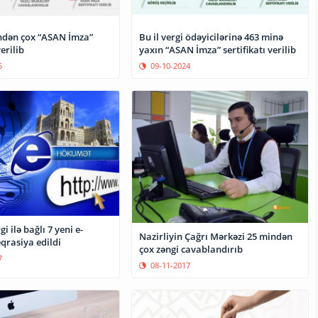
indən çox “ASAN İmza”
Bu il vergi ödəyicilərinə 463 minə
verilib
yaxın “ASAN İmza” sertifikatı verilib
5
09-10-2024
i ilə bağlı 7 yeni e-
Nazirliyin Çağrı Mərkəzi 25 mindən
qrasiya edildi
çox zəngi cavablandırıb
7
08-11-2017