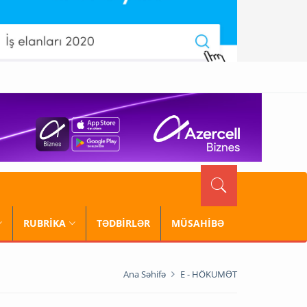
RUBRİKA
TƏDBİRLƏR
MÜSAHİBƏ
Ana Səhifə
E - HÖKUMƏT