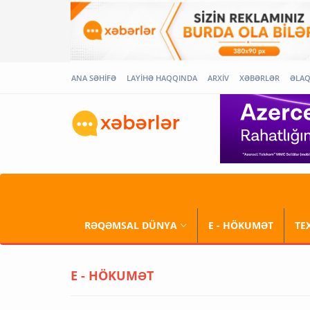
ANA SƏHİFƏ
LAYİHƏ HAQQINDA
ARXİV
XƏBƏRLƏR
ƏLA
RƏQƏMSAL DÜNYA
E - HÖKUMƏT
TE
E - HÖKUMƏT