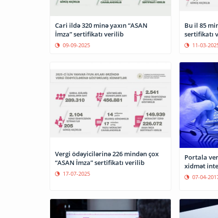
Cari ildə 320 minə yaxın “ASAN
Bu il 85 m
İmza” sertifikatı verilib
sertifikatı 
09-09-2025
11-03-202
Vergi ödəyicilərinə 226 mindən çox
Portala verg
“ASAN İmza” sertifikatı verilib
xidmət inte
17-07-2025
07-04-201