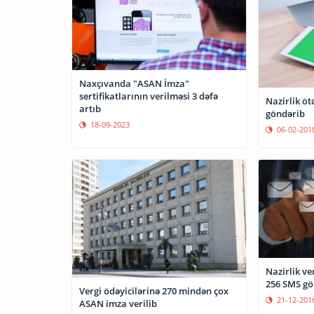
Naxçıvanda "ASAN İmza"
sertifikatlarının verilməsi 3 dəfə
Nazirlik öt
artıb
göndərib
18-09-2023
06-02-201
Nazirlik ve
256 SMS gö
Vergi ödəyicilərinə 270 mindən çox
21-12-201
ASAN imza verilib