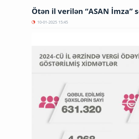
Ötən il verilən “ASAN İmza” s
10-01-2025
15:45