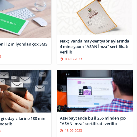
Naxçıvanda may-sentyabr aylarında
ən il 2 milyondan çox SMS
4 minə yaxın "ASAN İmza" sertifikatı
verilib
8
09-10-2023
Azərbaycanda bu il 256 mindən çox
rgi ödəyicilərinə 188 min
"ASAN İmza" sertifikatı verilib
ndərib
13-09-2023
6