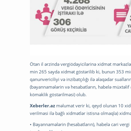
Ötən il ərzində vergiödəyicilərinə xidmət mərkəz
min 265 sayda xidmət göstərilib ki, bunun 353 min
qanunvericiliyi və inzibatçılığı ilə əlaqədar suall
(bəyannamələrin və hesabatların, habelə müxtəlif 
köməklik göstərilməsi) olub.
Xeberler.az
məlumat verir ki, qeyd olunan 10 xid
verilməsi ilə bağlı xidmətlər istisna olmaqla) xidmət
• Bəyannamələrin (hesabatların), habelə cari verg