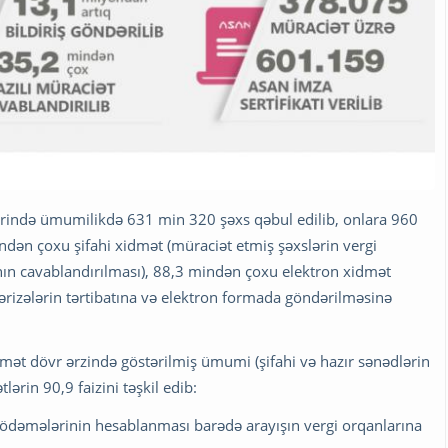
lərində ümumilikdə 631 min 320 şəxs qəbul edilib, onlara 960
dən çoxu şifahi xidmət (müraciət etmiş şəxslərin vergi
arının cavablandırılması), 88,3 mindən çoxu elektron xidmət
ərizələrin tərtibatına və elektron formada göndərilməsinə
mət dövr ərzində göstərilmiş ümumi (şifahi və hazır sənədlərin
lərin 90,9 faizini təşkil edib:
i ödəmələrinin hesablanması barədə arayışın vergi orqanlarına