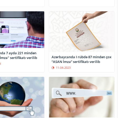
da 7 ayda 221 mindən
Azərbaycanda I rübdə 87 mindən çox
mza" sertifikatı verilib
“ASAN İmza” sertifikatı verilib
3
11-04-2023