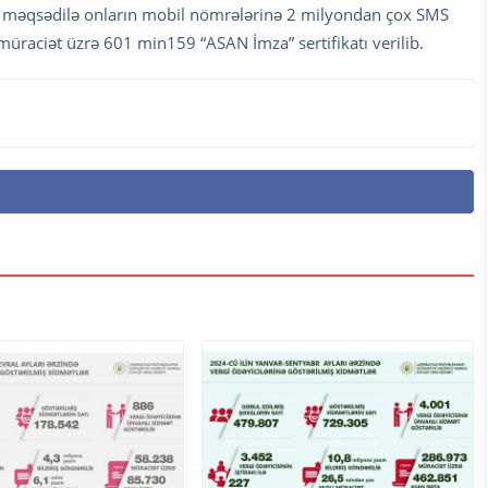
sı məqsədilə onların mobil nömrələrinə 2 milyondan çox SMS
üraciət üzrə 601 min159 “ASAN İmza” sertifikatı verilib.