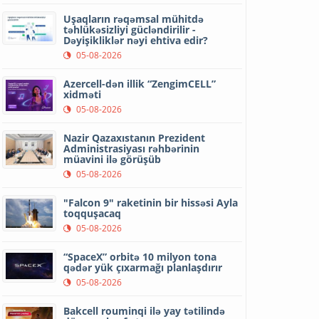
Uşaqların rəqəmsal mühitdə
təhlükəsizliyi gücləndirilir -
Dəyişikliklər nəyi ehtiva edir?
05-08-2026
Azercell-dən illik “ZengimCELL”
xidməti
05-08-2026
Nazir Qazaxıstanın Prezident
Administrasiyası rəhbərinin
müavini ilə görüşüb
05-08-2026
"Falcon 9" raketinin bir hissəsi Ayla
toqquşacaq
05-08-2026
“SpaceX” orbitə 10 milyon tona
qədər yük çıxarmağı planlaşdırır
05-08-2026
Bakcell rouminqi ilə yay tətilində