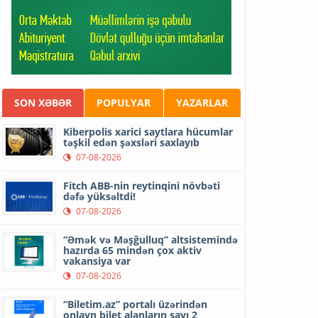
SON XƏBƏR
POPULYAR
YAZARLAR
Kiberpolis xarici saytlara hücumlar
təşkil edən şəxsləri saxlayıb
07-08-2026
Fitch ABB-nin reytinqini növbəti
dəfə yüksəltdi!
07-08-2026
“Əmək və Məşğulluq” altsistemində
hazırda 65 mindən çox aktiv
vakansiya var
07-08-2026
“Biletim.az” portalı üzərindən
onlayn bilet alanların sayı 2