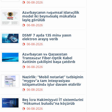
06-08-2026
Azərbaycanın rəqəmsal idarəçilik
model iki beynəlxalq mükafata
layiq görülüb
06-08-2026
DSMF 7 ayda 135 minə yaxın
elektron arayış verib
06-08-2026
Azərbaycan və Qazaxıstan
Transxəzər Fiber-Optik Kabel
Xəttinin çəkilişini başa çatdırıb
06-08-2026
Nazirlik: “Mobil notariat” tətbiqinin
“mygov”a tam inteqrasiyası
istiqamətində işlər davam etdirilir
06-08-2026
Beş İcra Hakimiyyəti İT sistemlərini
“Hökumət buludu”na köçürüb
06-08-2026