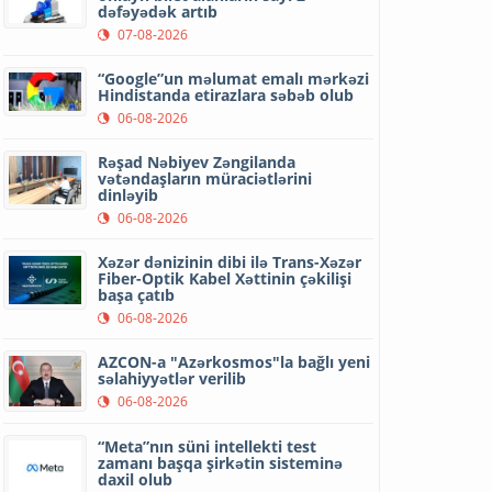
dəfəyədək artıb
07-08-2026
“Google”un məlumat emalı mərkəzi
Hindistanda etirazlara səbəb olub
06-08-2026
Rəşad Nəbiyev Zəngilanda
vətəndaşların müraciətlərini
dinləyib
06-08-2026
Xəzər dənizinin dibi ilə Trans-Xəzər
Fiber-Optik Kabel Xəttinin çəkilişi
başa çatıb
06-08-2026
AZCON-a "Azərkosmos"la bağlı yeni
səlahiyyətlər verilib
06-08-2026
“Meta”nın süni intellekti test
zamanı başqa şirkətin sisteminə
daxil olub