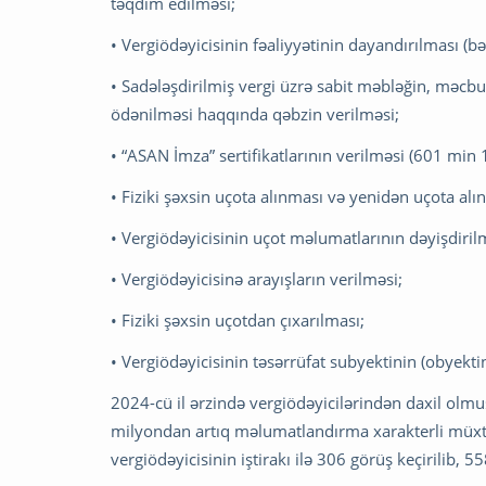
təqdim edilməsi;
• Vergiödəyicisinin fəaliyyətinin dayandırılması (bə
• Sadələşdirilmiş vergi üzrə sabit məbləğin, məcburi
ödənilməsi haqqında qəbzin verilməsi;
• “ASAN İmza” sertifikatlarının verilməsi (601 min 
• Fiziki şəxsin uçota alınması və yenidən uçota alı
• Vergiödəyicisinin uçot məlumatlarının dəyişdiril
• Vergiödəyicisinə arayışların verilməsi;
• Fiziki şəxsin uçotdan çıxarılması;
• Vergiödəyicisinin təsərrüfat subyektinin (obyekti
2024-cü il ərzində vergiödəyicilərindən daxil olmu
milyondan artıq məlumatlandırma xarakterli müxtəl
vergiödəyicisinin iştirakı ilə 306 görüş keçirilib, 