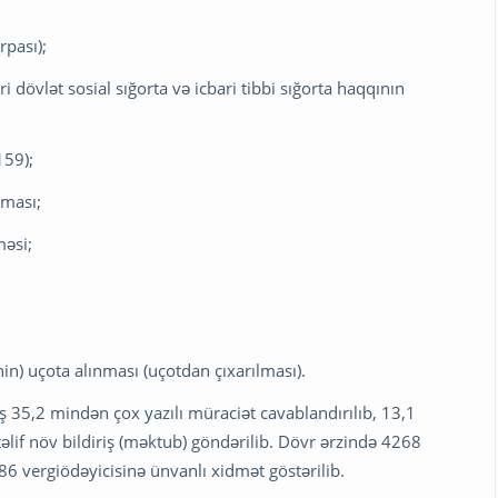
rpası);
 dövlət sosial sığorta və icbari tibbi sığorta haqqının
159);
nması;
məsi;
nin) uçota alınması (uçotdan çıxarılması).
ş 35,2 mindən çox yazılı müraciət cavablandırılıb, 13,1
if növ bildiriş (məktub) göndərilib. Dövr ərzində 4268
5586 vergiödəyicisinə ünvanlı xidmət göstərilib.