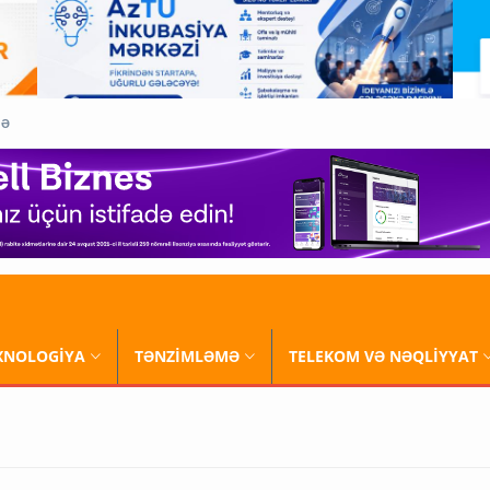
QƏ
XNOLOGİYA
TƏNZİMLƏMƏ
TELEKOM VƏ NƏQLİYYAT