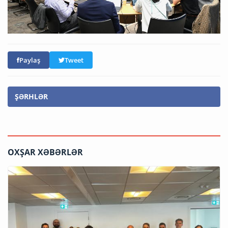
Paylaş
Tweet
ŞƏRHLƏR
OXŞAR XƏBƏRLƏR