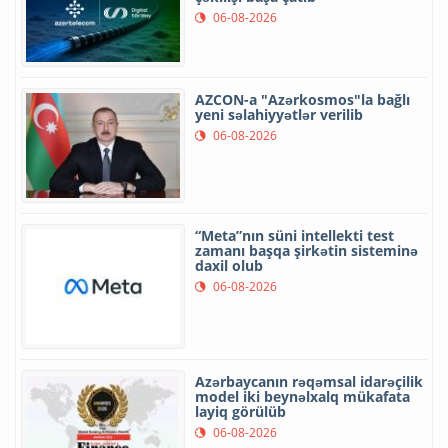
06-08-2026
AZCON-a "Azərkosmos"la bağlı
yeni səlahiyyətlər verilib
06-08-2026
“Meta”nın süni intellekti test
zamanı başqa şirkətin sisteminə
daxil olub
06-08-2026
Azərbaycanın rəqəmsal idarəçilik
model iki beynəlxalq mükafata
layiq görülüb
06-08-2026