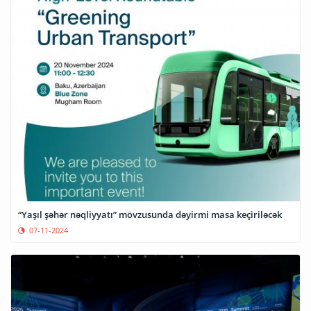
“Yaşıl şəhər nəqliyyatı” mövzusunda dəyirmi masa keçiriləcək
07-11-2024