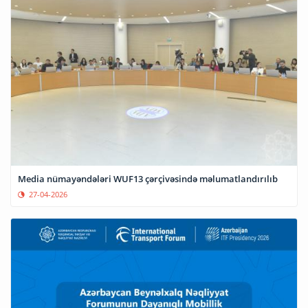
Media nümayəndələri WUF13 çərçivəsində məlumatlandırılıb
27-04-2026