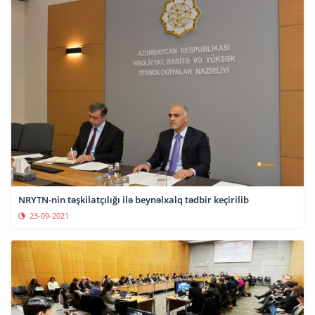
NRYTN-nin təşkilatçılığı ilə beynəlxalq tədbir keçirilib
23-09-2021