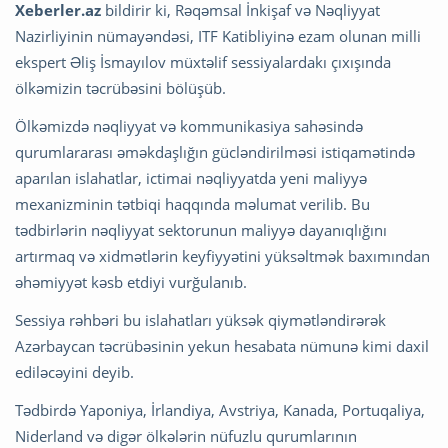
Xeberler.az
bildirir ki, Rəqəmsal İnkişaf və Nəqliyyat
Nazirliyinin nümayəndəsi, ITF Katibliyinə ezam olunan milli
ekspert Əliş İsmayılov müxtəlif sessiyalardakı çıxışında
ölkəmizin təcrübəsini bölüşüb.
Ölkəmizdə nəqliyyat və kommunikasiya sahəsində
qurumlararası əməkdaşlığın gücləndirilməsi istiqamətində
aparılan islahatlar, ictimai nəqliyyatda yeni maliyyə
mexanizminin tətbiqi haqqında məlumat verilib. Bu
tədbirlərin nəqliyyat sektorunun maliyyə dayanıqlığını
artırmaq və xidmətlərin keyfiyyətini yüksəltmək baxımından
əhəmiyyət kəsb etdiyi vurğulanıb.
Sessiya rəhbəri bu islahatları yüksək qiymətləndirərək
Azərbaycan təcrübəsinin yekun hesabata nümunə kimi daxil
ediləcəyini deyib.
Tədbirdə Yaponiya, İrlandiya, Avstriya, Kanada, Portuqaliya,
Niderland və digər ölkələrin nüfuzlu qurumlarının