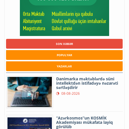
SON XƏBƏR
POPULYAR
YAZARLAR
Danimarka məktəblərdə süni
intellektdən istifadəyə nəzarəti
sərtləşdirir
08-08-2026
“Azərkosmos”un KOSMİK
Akademiyası mükafata layiq
görülüb