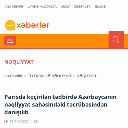
ANA SƏHİFƏ
LAYİHƏ HAQQINDA
ARXİV
XƏBƏRLƏR
ƏLAQƏ
NƏQLİYYAT
Ana Səhifə
TELEKOM VƏ NƏQLİYYAT
NƏQLİYYAT
Parisdə keçirilən tədbirdə Azərbaycanın
nəqliyyat sahəsindəki təcrübəsindən
danışılıb
17-10-2025
11:38