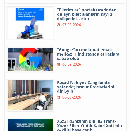
“Biletim.az” portalı üzərindən
onlayn bilet alanların sayı 2
dəfəyədək artıb
07-08-2026
“Google”un məlumat emalı
mərkəzi Hindistanda etirazlara
səbəb olub
06-08-2026
Rəşad Nəbiyev Zəngilanda
vətəndaşların müraciətlərini
dinləyib
06-08-2026
Xəzər dənizinin dibi ilə Trans-
Xəzər Fiber-Optik Kabel Xəttinin
çəkilişi başa çatıb