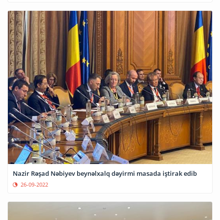
Nazir Rəşad Nəbiyev beynəlxalq dəyirmi masada iştirak edib
26-09-2022