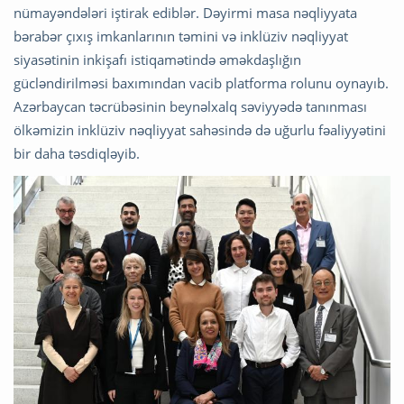
nümayəndələri iştirak ediblər. Dəyirmi masa nəqliyyata
bərabər çıxış imkanlarının təmini və inklüziv nəqliyyat
siyasətinin inkişafı istiqamətində əməkdaşlığın
gücləndirilməsi baxımından vacib platforma rolunu oynayıb.
Azərbaycan təcrübəsinin beynəlxalq səviyyədə tanınması
ölkəmizin inklüziv nəqliyyat sahəsində də uğurlu fəaliyyətini
bir daha təsdiqləyib.