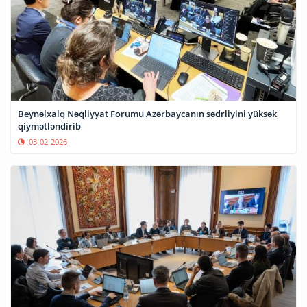
Beynəlxalq Nəqliyyat Forumu Azərbaycanın sədrliyini yüksək
qiymətləndirib
03-02-2026