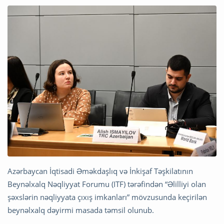
Azərbaycan İqtisadi Əməkdaşlıq və İnkişaf Təşkilatının
Beynəlxalq Nəqliyyat Forumu (ITF) tərəfindən “Əlilliyi olan
şəxslərin nəqliyyata çıxış imkanları” mövzusunda keçirilən
beynəlxalq dəyirmi masada təmsil olunub.