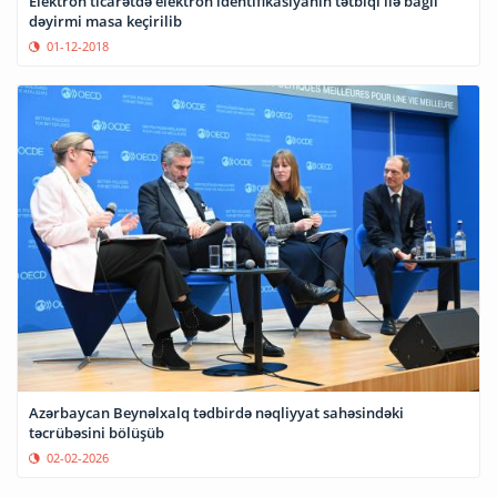
Elektron ticarətdə elektron identifikasiyanın tətbiqi ilə bağlı
dəyirmi masa keçirilib
01-12-2018
Azərbaycan Beynəlxalq tədbirdə nəqliyyat sahəsindəki
təcrübəsini bölüşüb
02-02-2026