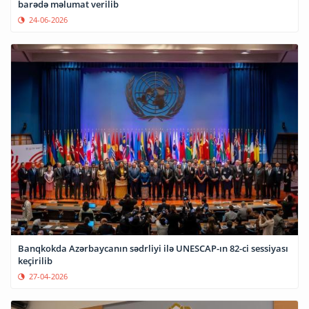
barədə məlumat verilib
24-06-2026
Banqkokda Azərbaycanın sədrliyi ilə UNESCAP-ın 82-ci sessiyası
keçirilib
27-04-2026