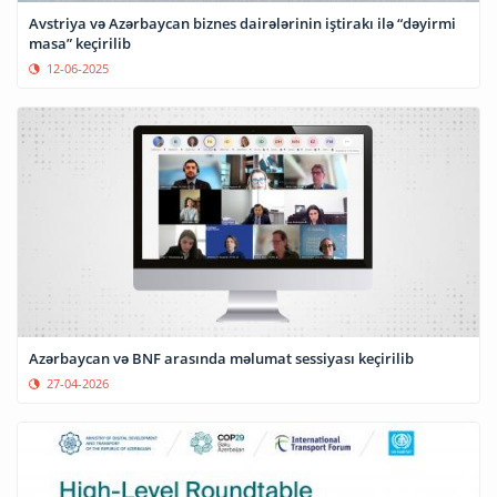
Avstriya və Azərbaycan biznes dairələrinin iştirakı ilə “dəyirmi
masa” keçirilib
12-06-2025
Azərbaycan və BNF arasında məlumat sessiyası keçirilib
27-04-2026