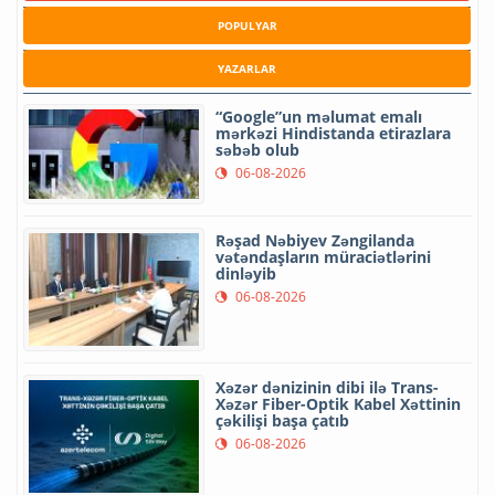
POPULYAR
YAZARLAR
“Google”un məlumat emalı
mərkəzi Hindistanda etirazlara
səbəb olub
06-08-2026
Rəşad Nəbiyev Zəngilanda
vətəndaşların müraciətlərini
dinləyib
06-08-2026
Xəzər dənizinin dibi ilə Trans-
Xəzər Fiber-Optik Kabel Xəttinin
çəkilişi başa çatıb
06-08-2026