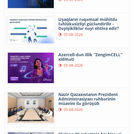
Uşaqların rəqəmsal mühitdə
təhlükəsizliyi gücləndirilir -
Dəyişikliklər nəyi ehtiva edir?
05-08-2026
Azercell-dən illik “ZengimCELL”
xidməti
05-08-2026
Nazir Qazaxıstanın Prezident
Administrasiyası rəhbərinin
müavini ilə görüşüb
05-08-2026