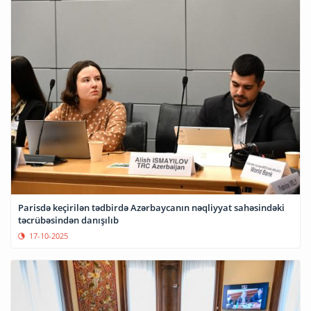
Parisdə keçirilən tədbirdə Azərbaycanın nəqliyyat sahəsindəki
təcrübəsindən danışılıb
17-10-2025