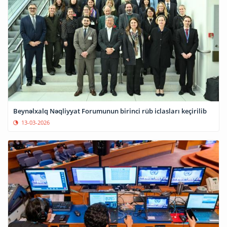
Beynəlxalq Nəqliyyat Forumunun birinci rüb iclasları keçirilib
13-03-2026