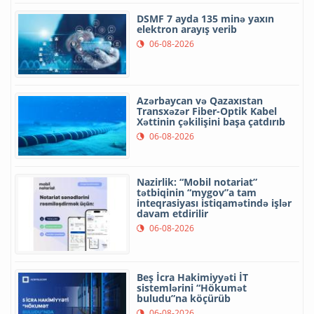
DSMF 7 ayda 135 minə yaxın
elektron arayış verib
06-08-2026
Azərbaycan və Qazaxıstan
Transxəzər Fiber-Optik Kabel
Xəttinin çəkilişini başa çatdırıb
06-08-2026
Nazirlik: “Mobil notariat”
tətbiqinin “mygov”a tam
inteqrasiyası istiqamətində işlər
davam etdirilir
06-08-2026
Beş İcra Hakimiyyəti İT
sistemlərini “Hökumət
buludu”na köçürüb
06-08-2026