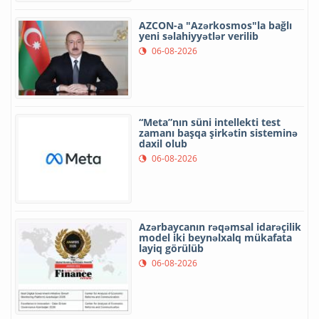
AZCON-a "Azərkosmos"la bağlı
yeni səlahiyyətlər verilib
06-08-2026
“Meta”nın süni intellekti test
zamanı başqa şirkətin sisteminə
daxil olub
06-08-2026
Azərbaycanın rəqəmsal idarəçilik
model iki beynəlxalq mükafata
layiq görülüb
06-08-2026