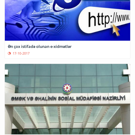
Ən çox istifadə olunan e-xidmətlər
17-10-2017