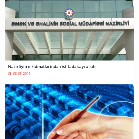
Nazirliyin e-xidmətlərindən istifadə sayı artıb
08-05-2015