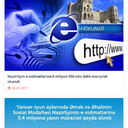
Nazirliyin e-xidmətlərinə 6 milyon 550 min dəfə müraciət
olunub
26-01-2017