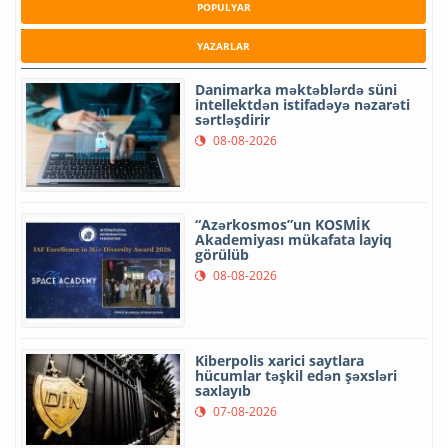
POPULYAR
YAZARLAR
Danimarka məktəblərdə süni
intellektdən istifadəyə nəzarəti
sərtləşdirir
08-08-2026
“Azərkosmos”un KOSMİK
Akademiyası mükafata layiq
görülüb
08-08-2026
Kiberpolis xarici saytlara
hücumlar təşkil edən şəxsləri
saxlayıb
07-08-2026