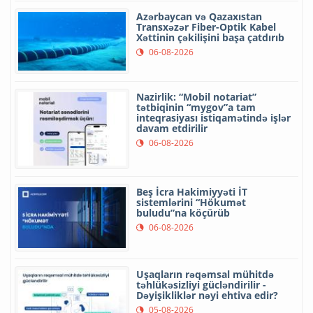
Azərbaycan və Qazaxıstan
Transxəzər Fiber-Optik Kabel
Xəttinin çəkilişini başa çatdırıb
06-08-2026
Nazirlik: “Mobil notariat”
tətbiqinin “mygov”a tam
inteqrasiyası istiqamətində işlər
davam etdirilir
06-08-2026
Beş İcra Hakimiyyəti İT
sistemlərini “Hökumət
buludu”na köçürüb
06-08-2026
Uşaqların rəqəmsal mühitdə
təhlükəsizliyi gücləndirilir -
Dəyişikliklər nəyi ehtiva edir?
05-08-2026