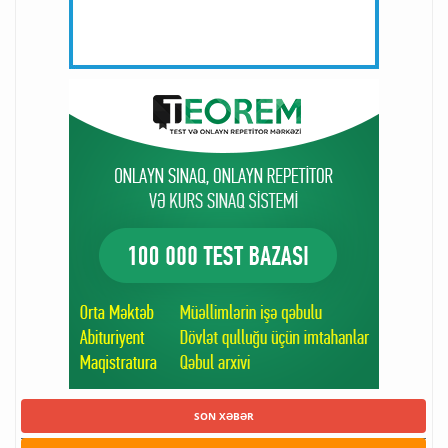
SON XƏBƏR