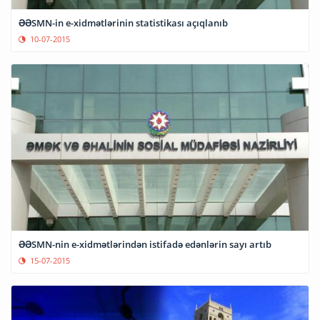
ƏƏSMN-in e-xidmətlərinin statistikası açıqlanıb
10-07-2015
ƏƏSMN-nin e-xidmətlərindən istifadə edənlərin sayı artıb
15-07-2015