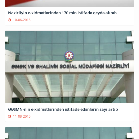
Nazirliyin e-xidmətlərindən 170 min istifadə qeydə alınıb
10-06-2015
ƏƏSMN-nin e-xidmətlərindən istifadə edənlərin sayı artıb
11-08-2015