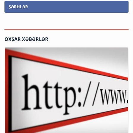
ŞƏRHLƏR
OXŞAR XƏBƏRLƏR