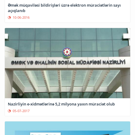
Əmək müqaviləsi bildirişləri üzrə elektron müraciətlərin sayı
açıqlanıb
10-06-2016
Nazirliyin e-xidmətlərinə 5,2 milyona yaxın müraciət olub
05-07-2017