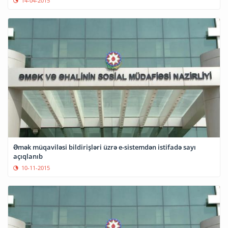
14-04-2015
Əmək müqaviləsi bildirişləri üzrə e-sistemdən istifadə sayı
açıqlanıb
10-11-2015