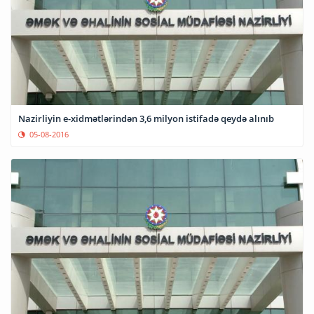
Nazirliyin e-xidmətlərindən 3,6 milyon istifadə qeydə alınıb
05-08-2016