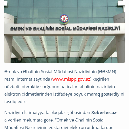
Əmək və Əhalinin Sosial Müdafiəsi Nazirliyinin (ƏƏSMN)
rəsmi internet saytında (
www.mlspp.gov.az
) keçirilən
növbəti interaktiv sorğunun nəticələri əhalinin nazirliyin
elektron xidmətlərindən istifadəyə böyük maraq göstərdiyini
təsdiq edir.
Nazirliyin İctimaiyyətlə əlaqələr şöbəsindən
Xeberler.az
-
a verilən məlumata görə, “Əmək və Əhalinin Sosial
Müdafiəsi Nazirliyinin göstərdiyi elektron xidmətlərdən