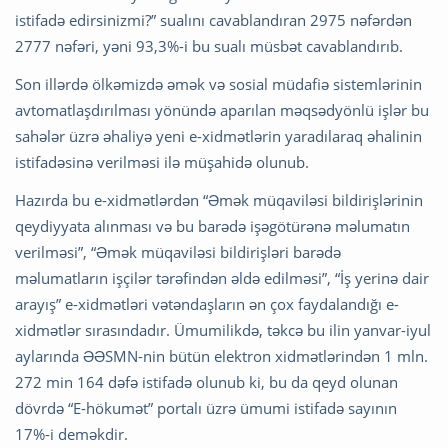
istifadə edirsinizmi?” sualını cavablandıran 2975 nəfərdən
2777 nəfəri, yəni 93,3%-i bu sualı müsbət cavablandırıb.
Son illərdə ölkəmizdə əmək və sosial müdafiə sistemlərinin
avtomatlaşdırılması yönündə aparılan məqsədyönlü işlər bu
sahələr üzrə əhaliyə yeni e-xidmətlərin yaradılaraq əhalinin
istifadəsinə verilməsi ilə müşahidə olunub.
Hazırda bu e-xidmətlərdən “Əmək müqaviləsi bildirişlərinin
qeydiyyata alınması və bu barədə işəgötürənə məlumatın
verilməsi”, “Əmək müqaviləsi bildirişləri barədə
məlumatların işçilər tərəfindən əldə edilməsi”, “İş yerinə dair
arayış” e-xidmətləri vətəndaşların ən çox faydalandığı e-
xidmətlər sırasındadır. Ümumilikdə, təkcə bu ilin yanvar-iyul
aylarında ƏƏSMN-nin bütün elektron xidmətlərindən 1 mln.
272 min 164 dəfə istifadə olunub ki, bu da qeyd olunan
dövrdə “E-hökumət” portalı üzrə ümumi istifadə sayının
17%-i deməkdir.