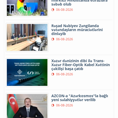
mərkəzi Hindistanda etirazlara
səbəb olub
06-08-2026
Rəşad Nəbiyev Zəngilanda
vətəndaşların müraciətlərini
dinləyib
06-08-2026
Xəzər dənizinin dibi ilə Trans-
Xəzər Fiber-Optik Kabel Xəttinin
çəkilişi başa çatıb
06-08-2026
AZCON-a "Azərkosmos"la bağlı
yeni səlahiyyətlər verilib
06-08-2026