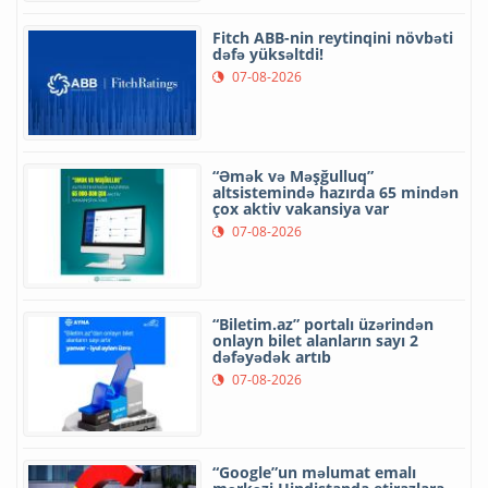
Fitch ABB-nin reytinqini növbəti
dəfə yüksəltdi!
07-08-2026
“Əmək və Məşğulluq”
altsistemində hazırda 65 mindən
çox aktiv vakansiya var
07-08-2026
“Biletim.az” portalı üzərindən
onlayn bilet alanların sayı 2
dəfəyədək artıb
07-08-2026
“Google”un məlumat emalı