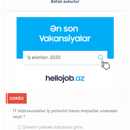
Bütün xəbərlər
SORĞU
İT mütəxəssislər iş yerlərini hansı meyarlar əsasında
seçir ?
Şirkətin yüksək statusuna görə