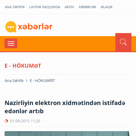
ANA SƏHİFƏ
LAYİHƏ HAQQINDA
ARXİV
XƏBƏRLƏR
ƏLAQƏ
E - HÖKUMƏT
Ana Səhifə
E - HÖKUMƏT
Nazirliyin elektron xidmətindən istifadə
edənlər artıb
01-09-2015
11:20