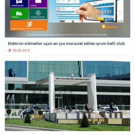
Elektron xidmətlər üçün ən çox müraciət edilən qrum bəlli olub
08-06-2018