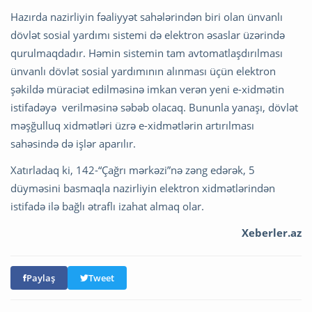
Hazırda nazirliyin fəaliyyət sahələrindən biri olan ünvanlı
dövlət sosial yardımı sistemi də elektron əsaslar üzərində
qurulmaqdadır. Həmin sistemin tam avtomatlaşdırılması
ünvanlı dövlət sosial yardımının alınması üçün elektron
şəkildə müraciət edilməsinə imkan verən yeni e-xidmətin
istifadəyə verilməsinə səbəb olacaq. Bununla yanaşı, dövlət
məşğulluq xidmətləri üzrə e-xidmətlərin artırılması
sahəsində də işlər aparılır.
Xatırladaq ki, 142-“Çağrı mərkəzi”nə zəng edərək, 5
düyməsini basmaqla nazirliyin elektron xidmətlərindən
istifadə ilə bağlı ətraflı izahat almaq olar.
Xeberler.az
Paylaş
Tweet