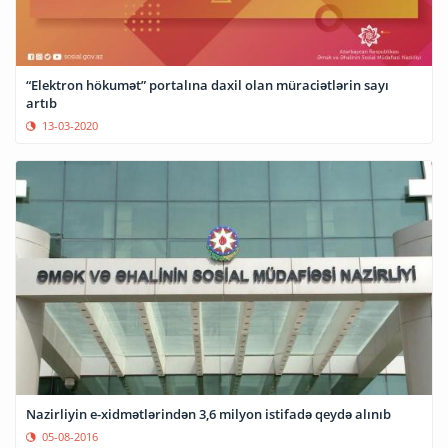
“Elektron hökumət” portalına daxil olan müraciətlərin sayı
artıb
13-03-2020
Nazirliyin e-xidmətlərindən 3,6 milyon istifadə qeydə alınıb
05-08-2016