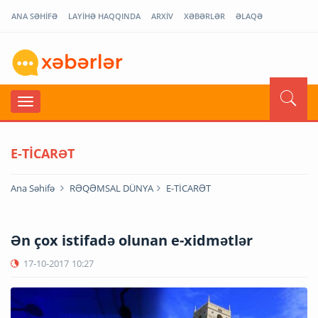
ANA SƏHİFƏ
LAYİHƏ HAQQINDA
ARXİV
XƏBƏRLƏR
ƏLAQƏ
E-TİCARƏT
Ana Səhifə
RƏQƏMSAL DÜNYA
E-TİCARƏT
Ən çox istifadə olunan e-xidmətlər
17-10-2017
10:27