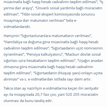
müavinətlə bağlı haqq-hesab cədvəlinin təqdim edilməsi”, “İş
yerinə dair arayış”, “Ünvanlı sosial yardımla bağlı müraciətin
edilməsi”, “Tibbi-sosial ekspert komissiyasında sonuncu
müayinəyə dair məlumatın verilməsi” belə e-
xidmətlərdəndir.
Həmçinin “Sığortaolunanlara məlumatların verilməsi”,
“Hamiləliyə və doğuma görə müavinətlə bağlı haqq-hesab
cədvəlinin təqdim edilməsi”, “Sığortaedənin uçot nömrəsinin
öyrənilməsi”, “Pensiya kalkulyatoru”, “Məcburi dövlət sosial
sığortası üzrə hesabatların təqdim edilməsi”, “Uşağın anadan
olmasına görə müavinətlə bağlı haqq-hesab cədvəlinin
təqdim edilməsi”, “Sığortaedənin (Hüquqi şəxs) onlayn uçota
alınması” və s. e-xidmətlərdən istifadə sayı daim artır.
Təkcə ötən ay nazirliyin e-xidmətlərinə keçən ilin sentyabr
ayı ilə müqayisədə 20,7 faiz çox, yəni 520 205 müraciətin
olunması da bunu təsdiq edir.