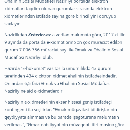
Əhalinin Sosial Müdafiəsi Nazirliyi portalda elektron
xidmətləri təqdim olunan qurumlar sırasında elektron
xidmətlərindən istifadə sayına görə birinciliyini qoruyub
saxlayır.
Nazirlikdən
Xeberler.az
-a verilən məlumata görə, 2017-ci ilin
9 ayında da portalda e-xidmətlərinə ən çox müraciət edilən
qurum 7 006 756 müraciət sayı ilə Əmək və Əhalinin Sosial
Müdafiəsi Nazirliyi olub.
Hazırda “E-hökumət” vasitəsilə ümumilikdə 43 qurum
tərəfindən 434 elektron xidmət əhalinin istifadəsindədir.
Onlardan 6,5 faizi Əmək və Əhalinin Sosial Müdafiəsi
Nazirliyinə aid e-xidmətlərdir.
Nazirliyin e-xidmətlərinin əksər hissəsi geniş istifadəçi
kontingenti ilə seçilirlər. “Əmək müqaviləsi bildirişlərinin
qeydiyyata alınması və bu barədə işəgötürənə məlumatın
verilməsi”, “Əmək qabiliyyətinin müvəqqəti itirilməsinə görə