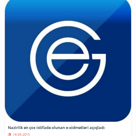
Nazirlik ən çox istifadə olunan e-xidmətləri açıqladı
14-04-2015