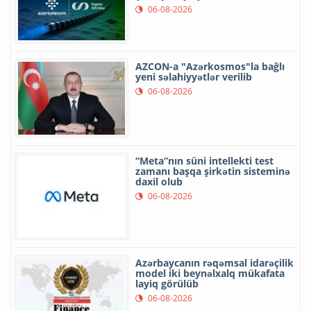
06-08-2026
AZCON-a "Azərkosmos"la bağlı
yeni səlahiyyətlər verilib
06-08-2026
“Meta”nın süni intellekti test
zamanı başqa şirkətin sisteminə
daxil olub
06-08-2026
Azərbaycanın rəqəmsal idarəçilik
model iki beynəlxalq mükafata
layiq görülüb
06-08-2026