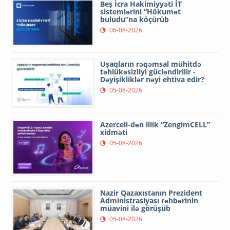
Beş İcra Hakimiyyəti İT
sistemlərini “Hökumət
buludu”na köçürüb
06-08-2026
Uşaqların rəqəmsal mühitdə
təhlükəsizliyi gücləndirilir -
Dəyişikliklər nəyi ehtiva edir?
05-08-2026
Azercell-dən illik “ZengimCELL”
xidməti
05-08-2026
Nazir Qazaxıstanın Prezident
Administrasiyası rəhbərinin
müavini ilə görüşüb
05-08-2026