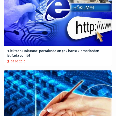
“Elektron Hökumət” portalında ən çox hansı xidmətlərdən
istifadə edilib?
05-08-2015