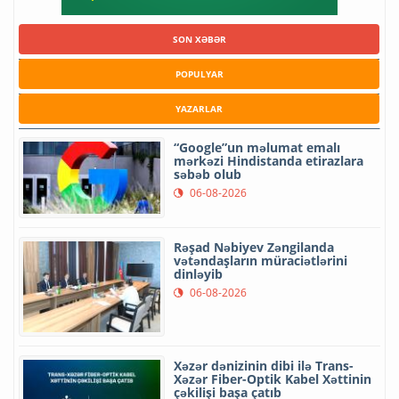
SON XƏBƏR
POPULYAR
YAZARLAR
“Google”un məlumat emalı
mərkəzi Hindistanda etirazlara
səbəb olub
06-08-2026
Rəşad Nəbiyev Zəngilanda
vətəndaşların müraciətlərini
dinləyib
06-08-2026
Xəzər dənizinin dibi ilə Trans-
Xəzər Fiber-Optik Kabel Xəttinin
çəkilişi başa çatıb