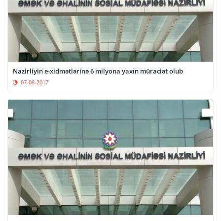
Nazirliyin e-xidmətlərinə 6 milyona yaxın müraciət olub
07-08-2017