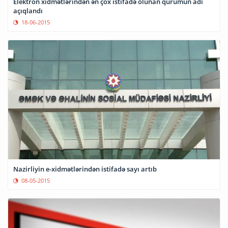
Elektron xidmətlərindən ən çox istifadə olunan qurumun adı
açıqlandı
18-06-2015
Nazirliyin e-xidmətlərindən istifadə sayı artıb
08-05-2015