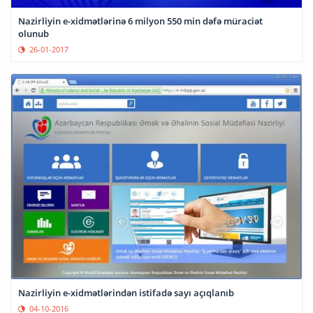
Nazirliyin e-xidmətlərinə 6 milyon 550 min dəfə müraciət
olunub
26-01-2017
Nazirliyin e-xidmətlərindən istifadə sayı açıqlanıb
04-10-2016