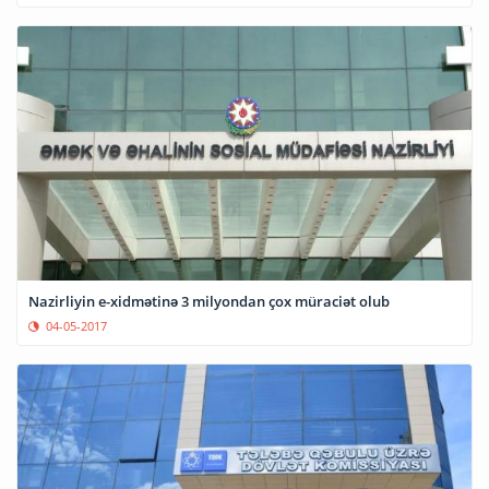
Nazirliyin e-xidmətinə 3 milyondan çox müraciət olub
04-05-2017