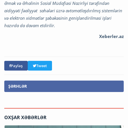
Əmək və Əhalinin Sosial Müdafiəsi Nazirliyi tərəfindən
aidiyyəti fəaliyyət sahələri üzrə avtomatlaşdırılmış sistemlərin
və elektron xidmətlər şəbəkəsinin genişləndirilməsi işləri
hazırda da davam etdirilir.
Xeberler.az
Paylaş
Tweet
ŞƏRHLƏR
OXŞAR XƏBƏRLƏR