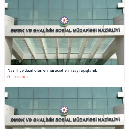
Nazirliyə daxil olan e- müraciətlərin sayı açıqlanıb
10-10-2017