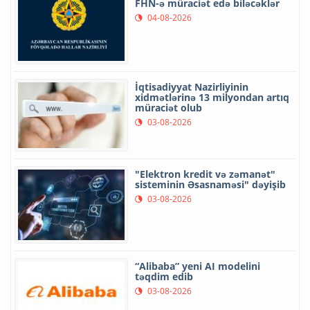
FHN-ə müraciət edə biləcəklər
04-08-2026
İqtisadiyyat Nazirliyinin
xidmətlərinə 13 milyondan artıq
müraciət olub
03-08-2026
"Elektron kredit və zəmanət"
sisteminin Əsasnaməsi" dəyişib
03-08-2026
“Alibaba” yeni AI modelini
təqdim edib
03-08-2026