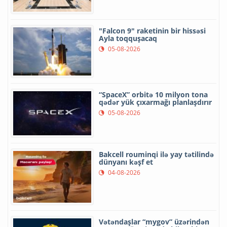
"Falcon 9" raketinin bir hissəsi
Ayla toqquşacaq
05-08-2026
“SpaceX” orbitə 10 milyon tona
qədər yük çıxarmağı planlaşdırır
05-08-2026
Bakcell rouminqi ilə yay tətilində
dünyanı kəşf et
04-08-2026
Vətəndaşlar “mygov” üzərindən