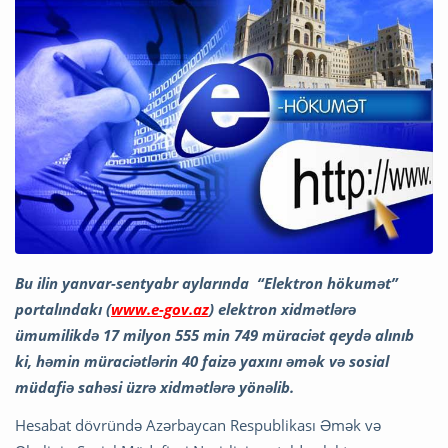
Bu ilin yanvar-sentyabr aylarında “Elektron hökumət”
portalındakı (
www.e-gov.az
) elektron xidmətlərə
ümumilikdə 17 milyon 555 min 749 müraciət qeydə alınıb
ki, həmin müraciətlərin 40 faizə yaxını əmək və sosial
müdafiə sahəsi üzrə xidmətlərə yönəlib.
Hesabat dövründə Azərbaycan Respublikası Əmək və