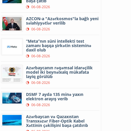
başa çatıb
06-08-2026
AZCON-a "Azərkosmos"la bağlı yeni
səlahiyyətlər verilib
06-08-2026
“Meta”nın süni intellekti test
zamanı başqa şirkətin sisteminə
daxil olub
06-08-2026
Azərbaycanın rəqəmsal idarəçilik
model iki beynəlxalq mükafata
layiq görülüb
06-08-2026
DSMF 7 ayda 135 minə yaxın
elektron arayış verib
06-08-2026
Azərbaycan və Qazaxıstan
Transxəzər Fiber-Optik Kabel
Xəttinin çəkilişini başa çatdırıb