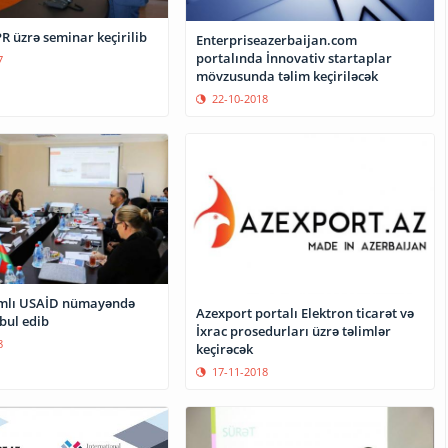
R üzrə seminar keçirilib
Enterpriseazerbaijan.com
portalında İnnovativ startaplar
7
mövzusunda təlim keçiriləcək
22-10-2018
ımlı USAİD nümayəndə
Azexport portalı Elektron ticarət və
bul edib
İxrac prosedurları üzrə təlimlər
8
keçirəcək
17-11-2018