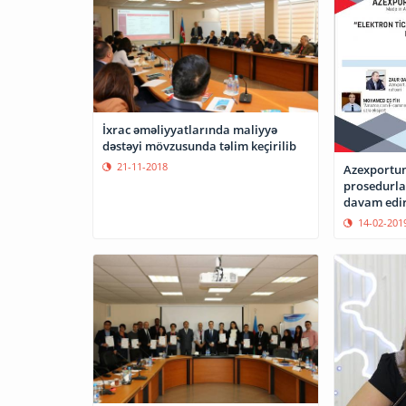
İxrac əməliyyatlarında maliyyə
dəstəyi mövzusunda təlim keçirilib
21-11-2018
Azexportun 
prosedurla
davam edi
14-02-201