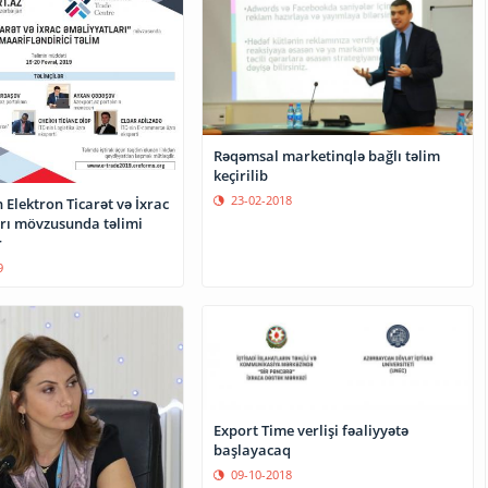
Rəqəmsal marketinqlə bağlı təlim
keçirilib
23-02-2018
Elektron Ticarət və İxrac
rı mövzusunda təlimi
r
9
Export Time verlişi fəaliyyətə
başlayacaq
09-10-2018