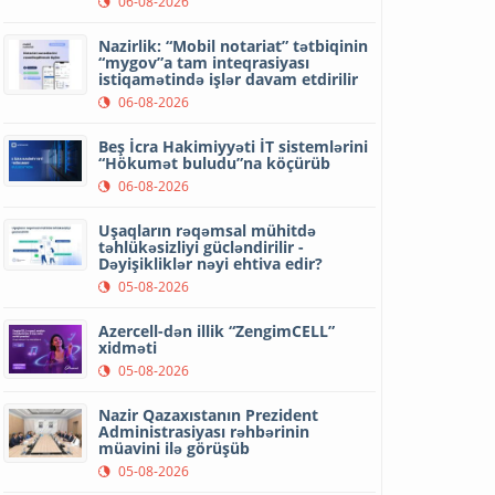
06-08-2026
Nazirlik: “Mobil notariat” tətbiqinin
“mygov”a tam inteqrasiyası
istiqamətində işlər davam etdirilir
06-08-2026
Beş İcra Hakimiyyəti İT sistemlərini
“Hökumət buludu”na köçürüb
06-08-2026
Uşaqların rəqəmsal mühitdə
təhlükəsizliyi gücləndirilir -
Dəyişikliklər nəyi ehtiva edir?
05-08-2026
Azercell-dən illik “ZengimCELL”
xidməti
05-08-2026
Nazir Qazaxıstanın Prezident
Administrasiyası rəhbərinin
müavini ilə görüşüb
05-08-2026