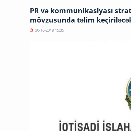
PR və kommunikasiyası strat
mövzusunda təlim keçiriləcə
30-10-2018
15:35