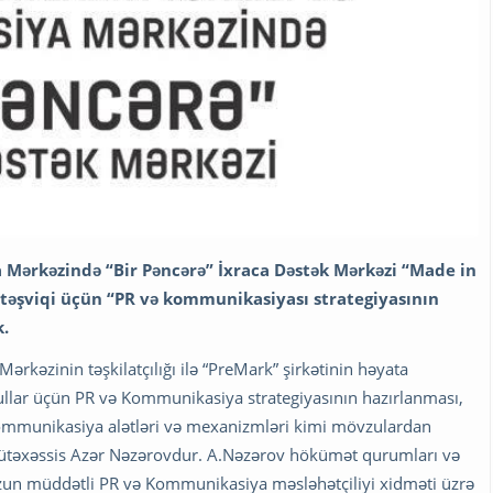
a Mərkəzində “Bir Pəncərə” İxraca Dəstək Mərkəzi “Made in
təşviqi üçün “PR və kommunikasiyası strategiyasının
k.
Mərkəzinin təşkilatçılığı ilə “PreMark” şirkətinin həyata
ullar üçün PR və Kommunikasiya strategiyasının hazırlanması,
 kommunikasiya alətləri və mexanizmləri kimi mövzulardan
ütəxəssis Azər Nəzərovdur. A.Nəzərov hökümət qurumları və
ə uzun müddətli PR və Kommunikasiya məsləhətçiliyi xidməti üzrə