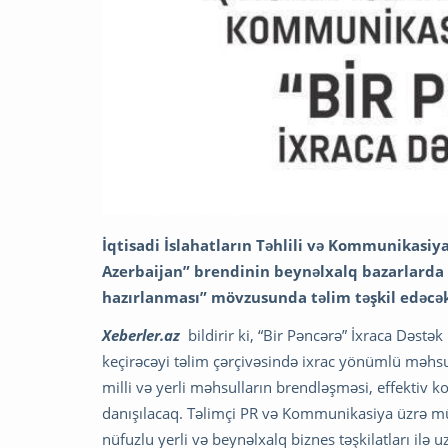
İqtisadi İslahatların Təhlili və Kommunikasiy
Azerbaijan” brendinin beynəlxalq bazarlarda 
hazırlanması” mövzusunda təlim təşkil edəcə
Xeberler.az
bildirir ki, “Bir Pəncərə” İxraca Dəstək 
keçirəcəyi təlim çərçivəsində ixrac yönümlü məhs
milli və yerli məhsulların brendləşməsi, effektiv
danışılacaq. Təlimçi PR və Kommunikasiya üzrə m
nüfuzlu yerli və beynəlxalq biznes təşkilatları il