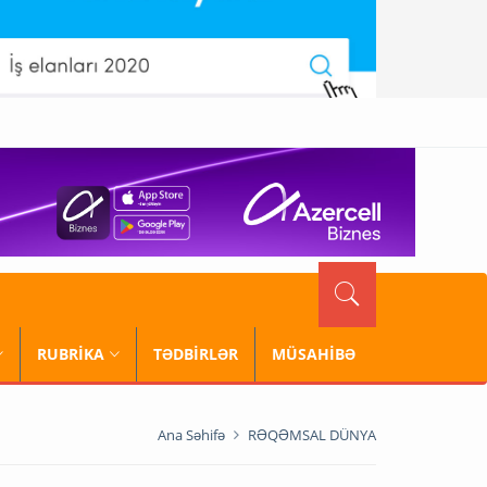
RUBRİKA
TƏDBİRLƏR
MÜSAHİBƏ
Ana Səhifə
RƏQƏMSAL DÜNYA