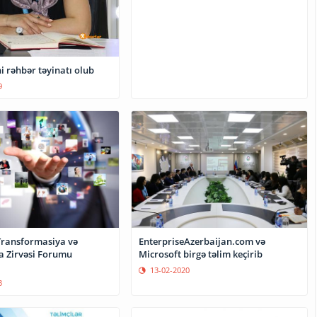
i rəhbər təyinatı olub
9
ransformasiya və
EnterpriseAzerbaijan.com və
a Zirvəsi Forumu
Microsoft birgə təlim keçirib
13-02-2020
3