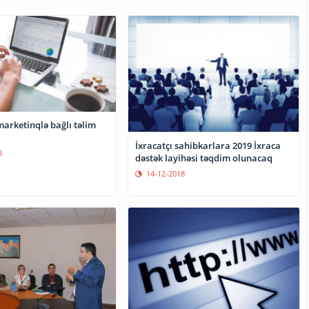
arketinqlə bağlı təlim
İxracatçı sahibkarlara 2019 İxraca
8
dəstək layihəsi təqdim olunacaq
14-12-2018