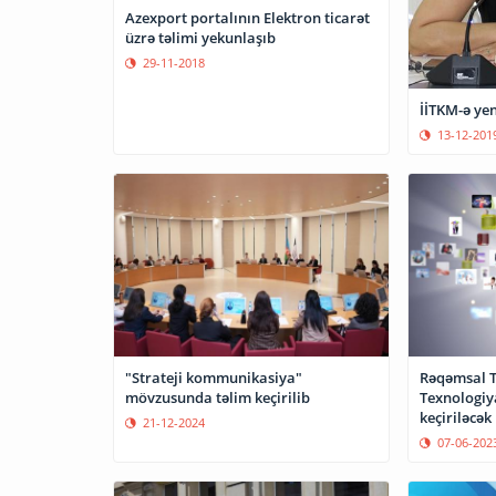
Azexport portalının Elektron ticarət
üzrə təlimi yekunlaşıb
29-11-2018
İİTKM-ə yen
13-12-201
"Strateji kommunikasiya"
Rəqəmsal T
mövzusunda təlim keçirilib
Texnologiy
keçiriləcək
21-12-2024
07-06-202