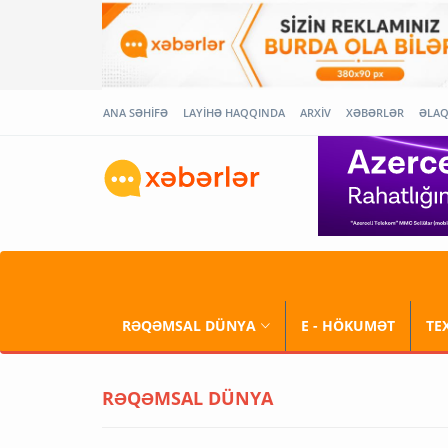
ANA SƏHİFƏ
LAYİHƏ HAQQINDA
ARXİV
XƏBƏRLƏR
ƏLA
RƏQƏMSAL DÜNYA
E - HÖKUMƏT
TE
RƏQƏMSAL DÜNYA