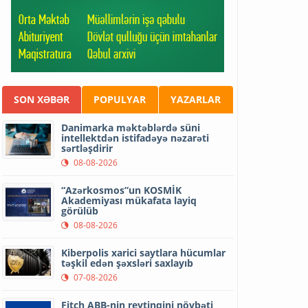
SON XƏBƏR
POPULYAR
YAZARLAR
Danimarka məktəblərdə süni
intellektdən istifadəyə nəzarəti
sərtləşdirir
08-08-2026
“Azərkosmos”un KOSMİK
Akademiyası mükafata layiq
görülüb
08-08-2026
Kiberpolis xarici saytlara hücumlar
təşkil edən şəxsləri saxlayıb
07-08-2026
Fitch ABB-nin reytinqini növbəti