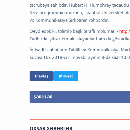
təcrübəyə sahibdir. Hubert H. Humphrey təqaüdü 
üzrə proqramının məzunu, İstanbul Universitetini
və Kommunikasiya Şirkətinin rəhbərdir.
Qeyd edək ki, təlimlə bağlı ətraflı məlumatı -
http:
Tədbirdə iştirak etmək istəyənlər həm də göstərilən
İqtisadi İslahatların Təhlili və Kommunikasiya Mər
küçəsi 16), 2018-ci il, noyabr ayının 8-da saat 10:
Paylaş
Tweet
ŞƏRHLƏR
OXŞAR XƏBƏRLƏR