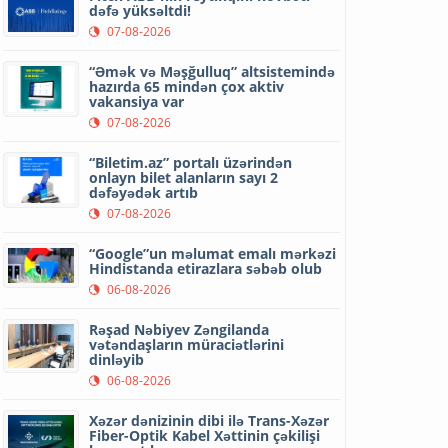
dəfə yüksəltdi!
07-08-2026
“Əmək və Məşğulluq” altsistemində
hazırda 65 mindən çox aktiv
vakansiya var
07-08-2026
“Biletim.az” portalı üzərindən
onlayn bilet alanların sayı 2
dəfəyədək artıb
07-08-2026
“Google”un məlumat emalı mərkəzi
Hindistanda etirazlara səbəb olub
06-08-2026
Rəşad Nəbiyev Zəngilanda
vətəndaşların müraciətlərini
dinləyib
06-08-2026
Xəzər dənizinin dibi ilə Trans-Xəzər
Fiber-Optik Kabel Xəttinin çəkilişi