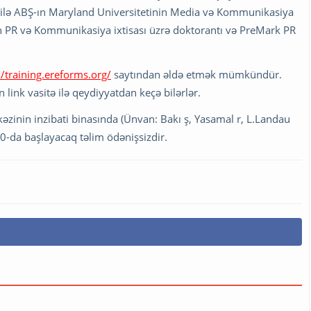
ilə ABŞ-ın Maryland Universitetinin Media və Kommunikasiya
n PR və Kommunikasiya ixtisası üzrə doktorantı və PreMark PR
//training.ereforms.org/
saytından əldə etmək mümkündür.
 link vasitə ilə qeydiyyatdan keçə bilərlər.
kəzinin inzibati binasında (Ünvan: Bakı ş, Yasamal r, L.Landau
00-da başlayacaq təlim ödənişsizdir.