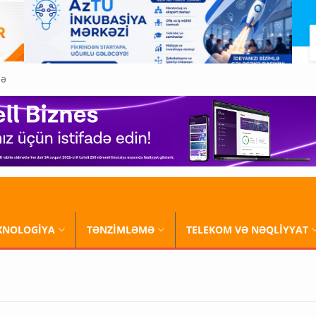
QƏ
XNOLOGİYA
TƏNZİMLƏMƏ
TELEKOM VƏ NƏQLİYYAT