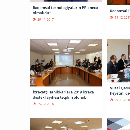
Rəqəmsal texnologiyaların PR-ı necə
Rəqəmsal P
olmalıdır?
19-12-201
29-11-2017
Vüsal Qas
İxracatçı sahibkarlara 2019 İxraca
heyətini qə
dəstək layihəsi təqdim olunub
29-11-201
25-12-2018