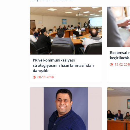
Rəqəmsal m
keçiriləcək
PR və kommunikasiyası
15-02-201
strategiyasının hazırlanmasından
danışılıb
08-11-2018