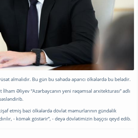
vüsət almalıdır. Bu gün bu sahədə aparıcı ölkələrdə bu belədir.
nt İlham Əliyev “Azərbaycanın yeni rəqəmsal arxitekturası” adlı
əsləndirib.
işaf etmiş bəzi ölkələrdə dövlət məmurlarının gündəlik
ndırılır, - kömək göstərir”, - deyə dövlətimizin başçısı qeyd edib.