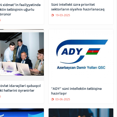
Süni intellekt üzrə prioritet
N xidmət"in fəaliyyətində
sektorların siyahısı hazırlanacaq
ektin tətbiqinin uğurlu
görünür
19-03-2025
5
dövlət idarəçiləri qabaqcıl
"ADY" süni intellektin tətbiqinə
kt həllərini öyrənirlər
hazırlaşır
6
03-06-2025