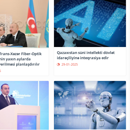
Qazaxıstan süni intellekti dövlət
Trans-Xəzər Fiber-Optik
idarəçiliyinə inteqrasiya edir
nin yaxın aylarda
verilməsi planlaşdırılır
29-01-2025
6