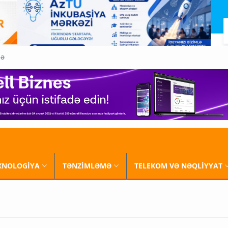
QƏ
XNOLOGİYA
TƏNZİMLƏMƏ
TELEKOM VƏ NƏQLİYYAT