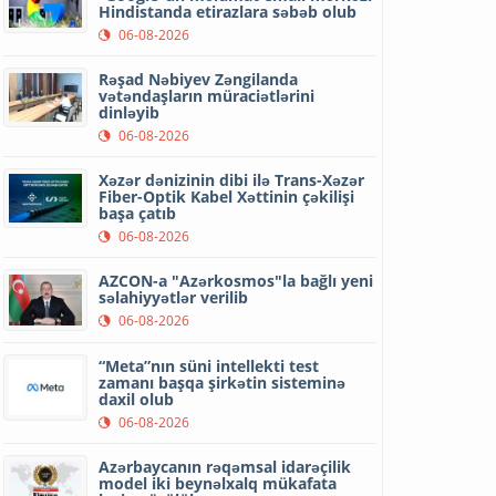
Hindistanda etirazlara səbəb olub
06-08-2026
Rəşad Nəbiyev Zəngilanda
vətəndaşların müraciətlərini
dinləyib
06-08-2026
Xəzər dənizinin dibi ilə Trans-Xəzər
Fiber-Optik Kabel Xəttinin çəkilişi
başa çatıb
06-08-2026
AZCON-a "Azərkosmos"la bağlı yeni
səlahiyyətlər verilib
06-08-2026
“Meta”nın süni intellekti test
zamanı başqa şirkətin sisteminə
daxil olub
06-08-2026
Azərbaycanın rəqəmsal idarəçilik
model iki beynəlxalq mükafata