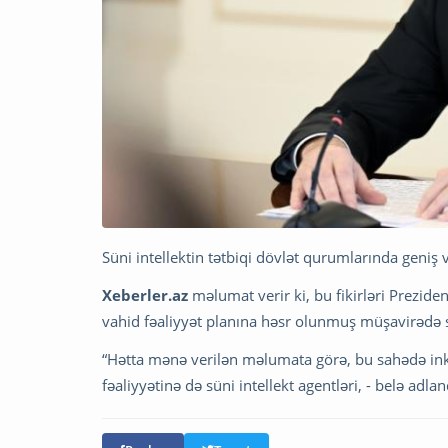
Süni intellektin tətbiqi dövlət qurumlarında geniş 
Xeberler.az
məlumat verir ki, bu fikirləri Prezide
vahid fəaliyyət planına həsr olunmuş müşavirədə s
“Hətta mənə verilən məlumata görə, bu sahədə ink
fəaliyyətinə də süni intellekt agentləri, - belə adla