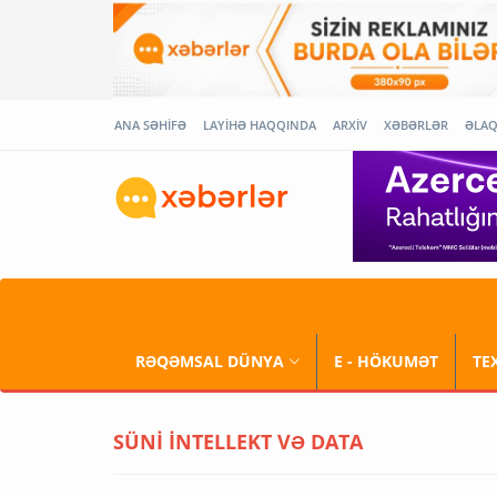
ANA SƏHİFƏ
LAYİHƏ HAQQINDA
ARXİV
XƏBƏRLƏR
ƏLA
RƏQƏMSAL DÜNYA
E - HÖKUMƏT
TE
SÜNİ İNTELLEKT VƏ DATA