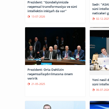
Prezident: "Gündəliyimizdə
Sədr: "ASA
rəqəmsal transformasiya və süni
süni intell
intellektin inkişafı da var"
nəticələri 
13-07-2026
02-12-202
Prezident: Orta Dəhlizin
rəqəmsallaşdırılmasına önəm
veririk
Yeni nəsil 
süni intelle
21-05-2025
06-07-202