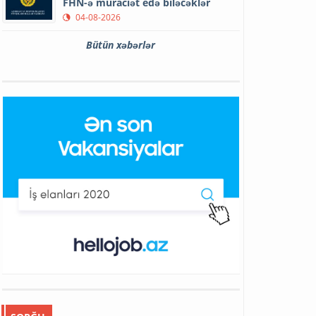
FHN-ə müraciət edə biləcəklər
04-08-2026
Bütün xəbərlər