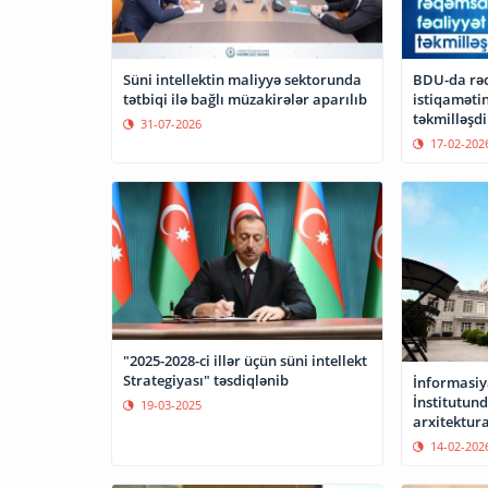
Süni intellektin maliyyə sektorunda
BDU-da rə
tətbiqi ilə bağlı müzakirələr aparılıb
istiqamətin
təkmilləşdir
31-07-2026
17-02-202
"2025-2028-ci illər üçün süni intellekt
Strategiyası" təsdiqlənib
İnformasiy
İnstitutun
19-03-2025
arxitektura
14-02-202