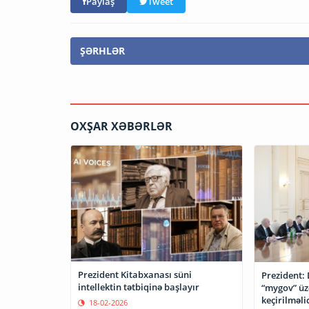
Paylaş
Tweet
ŞƏRHLƏR
OXŞAR XƏBƏRLƏR
Prezident Kitabxanası süni
Prezident: 
intellektin tətbiqinə başlayır
“mygov” üz
keçirilməli
18-02-2026