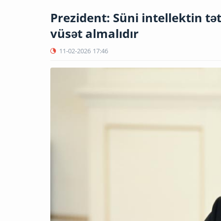
Prezident: Süni intellektin t
vüsət almalıdır
11-02-2026
17:46