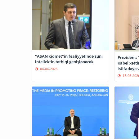
"ASAN xidmət"in fəaliyyətində süni
Prezident: 
intellektin tətbiqi genişlənəcək
Kabel xətti
istifadəyə 
04-04-2025
15-05-202