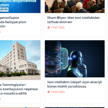
qəmsallaşma
İlham Əliyev: Mən süni intellektdən
də fəaliyyət planı
istifadə etmirəm
ilir
19-07-2025
6
Süni intellektin inkişafı üçün əlverişli
a Texnologiyaları
biznes mühiti yaradılacaq
da Azərbaycanın rəqəmsal
19-03-2025
sı müzakirə edilib
6