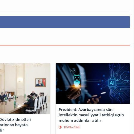
Prezident: Azərbaycanda süni
intellektin məsuliyyətli tətbiqi üçün
Dövlət xidmətləri
mühüm addımlar atılır
ərindən həyata
18-06-2026
dir