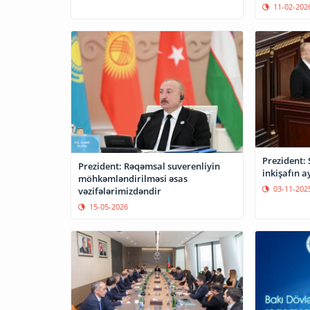
11-02-202
Prezident: 
Prezident: Rəqəmsal suverenliyin
inkişafın a
möhkəmləndirilməsi əsas
03-11-202
vəzifələrimizdəndir
15-05-2026