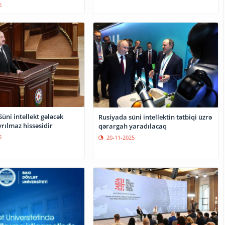
6
Süni intellekt gələcək
Rusiyada süni intellektin tətbiqi üzrə
yrılmaz hissəsidir
qərargah yaradılacaq
5
20-11-2025