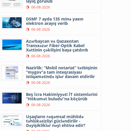
layiq görülüb
06-08-2026
DSMF 7 ayda 135 minə yaxın
elektron arayış verib
06-08-2026
Azərbaycan və Qazaxıstan
Transxəzər Fiber-Optik Kabel
Xəttinin çəkilişini başa çatdırıb
06-08-2026
Nazirlik: “Mobil notariat” tətbiqinin
“mygov”a tam inteqrasiyası
istiqamətində işlər davam etdirilir
06-08-2026
Beş İcra Hakimiyyəti İT sistemlərini
“Hökumət buludu”na köçürüb
06-08-2026
Uşaqların rəqəmsal mühitdə
təhlükəsizliyi gücləndirilir -
Dəyişikliklər nəyi ehtiva edir?