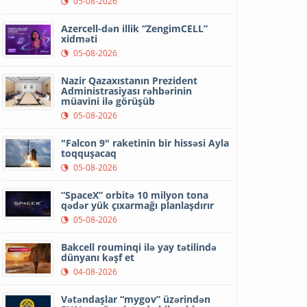
05-08-2026
Azercell-dən illik “ZengimCELL”
xidməti
05-08-2026
Nazir Qazaxıstanın Prezident
Administrasiyası rəhbərinin
müavini ilə görüşüb
05-08-2026
"Falcon 9" raketinin bir hissəsi Ayla
toqquşacaq
05-08-2026
“SpaceX” orbitə 10 milyon tona
qədər yük çıxarmağı planlaşdırır
05-08-2026
Bakcell rouminqi ilə yay tətilində
dünyanı kəşf et
04-08-2026
Vətəndaşlar “mygov” üzərindən