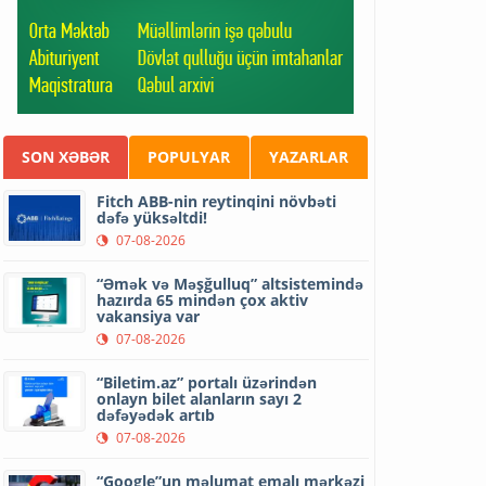
SON XƏBƏR
POPULYAR
YAZARLAR
Fitch ABB-nin reytinqini növbəti
dəfə yüksəltdi!
07-08-2026
“Əmək və Məşğulluq” altsistemində
hazırda 65 mindən çox aktiv
vakansiya var
07-08-2026
“Biletim.az” portalı üzərindən
onlayn bilet alanların sayı 2
dəfəyədək artıb
07-08-2026
“Google”un məlumat emalı mərkəzi