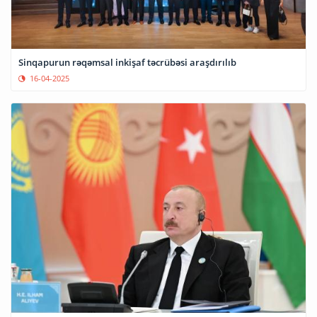
Sinqapurun rəqəmsal inkişaf təcrübəsi araşdırılıb
16-04-2025