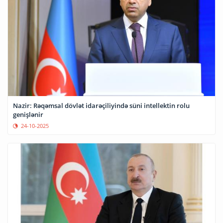
Nazir: Rəqəmsal dövlət idarəçiliyində süni intellektin rolu
genişlənir
24-10-2025