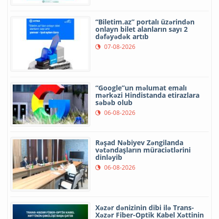
“Biletim.az” portalı üzərindən
onlayn bilet alanların sayı 2
dəfəyədək artıb
07-08-2026
“Google”un məlumat emalı
mərkəzi Hindistanda etirazlara
səbəb olub
06-08-2026
Rəşad Nəbiyev Zəngilanda
vətəndaşların müraciətlərini
dinləyib
06-08-2026
Xəzər dənizinin dibi ilə Trans-
Xəzər Fiber-Optik Kabel Xəttinin