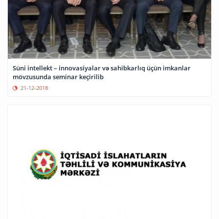
Süni intellekt – innovasiyalar və sahibkarlıq üçün imkanlar
mövzusunda seminar keçirilib
21-12-2018