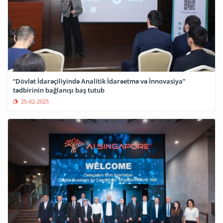
“Dövlət İdarəçiliyində Analitik İdarəetmə və İnnovasiya”
tədbirinin bağlanışı baş tutub
25-02-2025