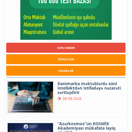
SON XƏBƏR
POPULYAR
YAZARLAR
Danimarka məktəblərdə süni
intellektdən istifadəyə nəzarəti
sərtləşdirir
08-08-2026
“Azərkosmos”un KOSMİK
Akademiyası mükafata layiq