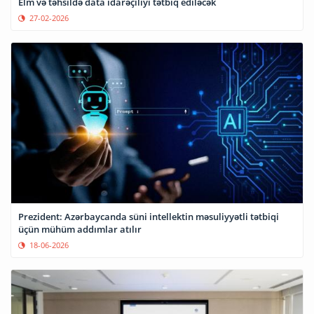
Elm və təhsildə data idarəçiliyi tətbiq ediləcək
27-02-2026
Prezident: Azərbaycanda süni intellektin məsuliyyətli tətbiqi
üçün mühüm addımlar atılır
18-06-2026