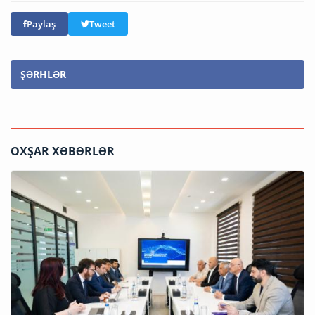
Paylaş
Tweet
ŞƏRHLƏR
OXŞAR XƏBƏRLƏR