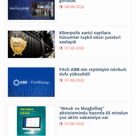
görülüb
08-08-2026
Kiberpolis xarici saytlara
hücumlar təşkil edən şəxsləri
saxlayıb
07-08-2026
Fitch ABB-nin reytinqini növbəti
dəfə yüksəltdi!
07-08-2026
“Əmək və Məşğulluq”
altsistemində hazırda 65 mindən
çox aktiv vakansiya var
07-08-2026