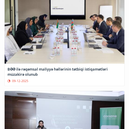
BƏƏ ilə rəqəmsal maliyyə həllərinin tətbiqi istiqamətləri
müzakirə olunub
09-12-2025