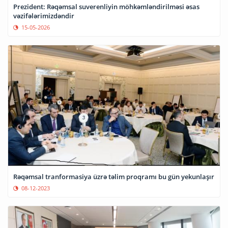
Prezident: Rəqəmsal suverenliyin möhkəmləndirilməsi əsas
vəzifələrimizdəndir
15-05-2026
Rəqəmsal tranformasiya üzrə təlim proqramı bu gün yekunlaşır
08-12-2023