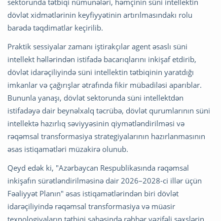
sektorunda tətbiqi nümunələri, həmçinin süni intellektin
dövlət xidmətlərinin keyfiyyətinin artırılmasındakı rolu
barədə təqdimatlar keçirilib.
Praktik sessiyalar zamanı iştirakçılar agent əsaslı süni
intellekt həllərindən istifadə bacarıqlarını inkişaf etdirib,
dövlət idarəçiliyində süni intellektin tətbiqinin yaratdığı
imkanlar və çağırışlar ətrafında fikir mübadiləsi aparıblar.
Bununla yanaşı, dövlət sektorunda süni intellektdən
istifadəyə dair beynəlxalq təcrübə, dövlət qurumlarının süni
intellektə hazırlıq səviyyəsinin qiymətləndirilməsi və
rəqəmsal transformasiya strategiyalarının hazırlanmasının
əsas istiqamətləri müzakirə olunub.
Qeyd edək ki, "Azərbaycan Respublikasında rəqəmsal
inkişafın sürətləndirilməsinə dair 2026–2028-ci illər üçün
Fəaliyyət Planın" əsas istiqamətlərindən biri dövlət
idarəçiliyində rəqəmsal transformasiya və müasir
texnologiyaların tətbiqi sahəsində rəhbər vəzifəli şəxslərin