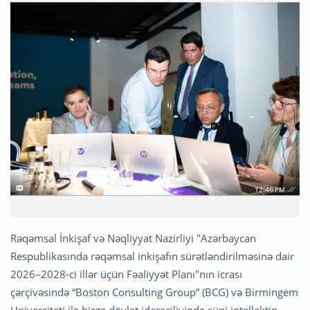
Rəqəmsal İnkişaf və Nəqliyyat Nazirliyi "Azərbaycan
Respublikasında rəqəmsal inkişafın sürətləndirilməsinə dair
2026–2028-ci illər üçün Fəaliyyət Planı"nın icrası
çərçivəsində “Boston Consulting Group” (BCG) və Birmingem
Universiteti ilə birgə dövlət idarəçiliyində süni intellektin