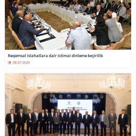
Rəqəmsal islahatlara dair ictimai dinləmə keçirilib
08-07-2026