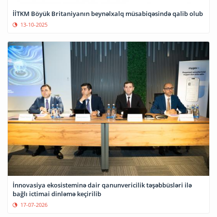
İİTKM Böyük Britaniyanın beynəlxalq müsabiqəsində qalib olub
13-10-2025
İnnovasiya ekosisteminə dair qanunvericilik təşəbbüsləri ilə
bağlı ictimai dinləmə keçirilib
17-07-2026