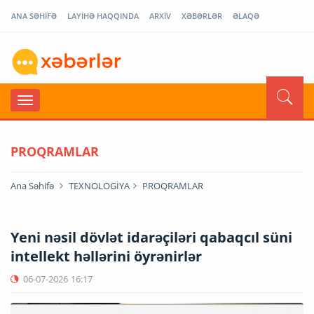
ANA SƏHİFƏ
LAYİHƏ HAQQINDA
ARXİV
XƏBƏRLƏR
ƏLAQƏ
PROQRAMLAR
Ana Səhifə
TEXNOLOGİYA
PROQRAMLAR
Yeni nəsil dövlət idarəçiləri qabaqcıl süni
intellekt həllərini öyrənirlər
06-07-2026
16:17