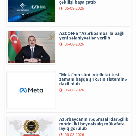
çəkilişi başa çatıb
06-08-2026
AZCON-a "Azərkosmos"la bağlı
yeni səlahiyyətlər verilib
06-08-2026
“Meta”nın süni intellekti test
zamanı başqa şirkətin sisteminə
daxil olub
06-08-2026
Azərbaycanın rəqəmsal idarəçilik
model iki beynəlxalq mükafata
layiq görülüb
06-08-2026