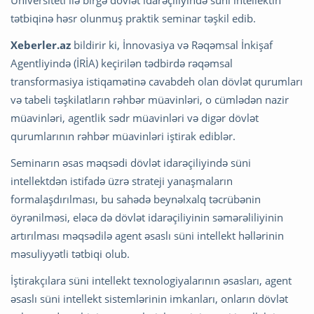
tətbiqinə həsr olunmuş praktik seminar təşkil edib.
Xeberler.az
bildirir ki, İnnovasiya və Rəqəmsal İnkişaf
Agentliyində (İRİA) keçirilən tədbirdə rəqəmsal
transformasiya istiqamətinə cavabdeh olan dövlət qurumları
və tabeli təşkilatların rəhbər müavinləri, o cümlədən nazir
müavinləri, agentlik sədr müavinləri və digər dövlət
qurumlarının rəhbər müavinləri iştirak ediblər.
Seminarın əsas məqsədi dövlət idarəçiliyində süni
intellektdən istifadə üzrə strateji yanaşmaların
formalaşdırılması, bu sahədə beynəlxalq təcrübənin
öyrənilməsi, eləcə də dövlət idarəçiliyinin səmərəliliyinin
artırılması məqsədilə agent əsaslı süni intellekt həllərinin
məsuliyyətli tətbiqi olub.
İştirakçılara süni intellekt texnologiyalarının əsasları, agent
əsaslı süni intellekt sistemlərinin imkanları, onların dövlət