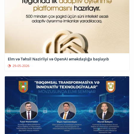
Elm və Təhsil Nazirliyi və OpenAI əməkdaşlığa başlayıb
29-05-2026