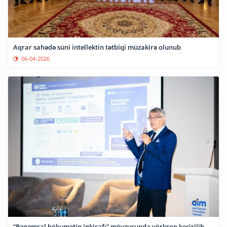
Aqrar sahədə süni intellektin tətbiqi müzakirə olunub
06-04-2026
“Rəqəmsal hökumətin inkişafı” mövzusunda vörkşop keçirilib