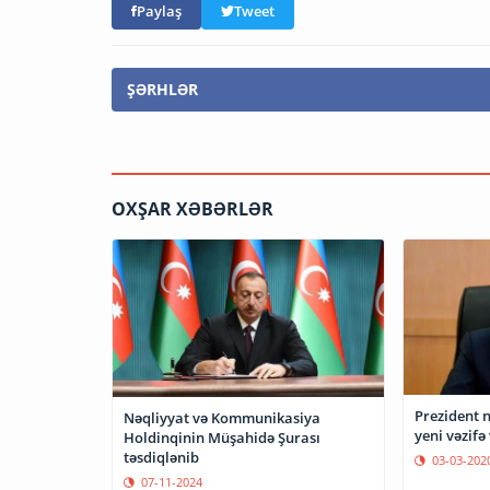
Paylaş
Tweet
ŞƏRHLƏR
OXŞAR XƏBƏRLƏR
Prezident 
Nəqliyyat və Kommunikasiya
yeni vəzifə
Holdinqinin Müşahidə Şurası
təsdiqlənib
03-03-202
07-11-2024