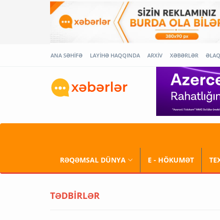
ANA SƏHİFƏ
LAYİHƏ HAQQINDA
ARXİV
XƏBƏRLƏR
ƏLA
RƏQƏMSAL DÜNYA
E - HÖKUMƏT
TE
TƏDBİRLƏR