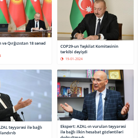
 və Qırğızıstan 18 sənəd
COP29-un Təşkilat Komitəsinin
tərkibi dəyişdi
4
19-01-2024
Ekspert: AZAL-ın vurulan təyyarəsi
ZAL təyyarəsi ilə bağlı
ilə bağlı ilkin hesabat gözləntiləri
blandırıb
doğrultmadı