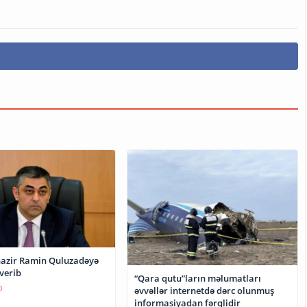
nazir Ramin Quluzadəyə
 verib
“Qara qutu”ların məlumatları
0
əvvəllər internetdə dərc olunmuş
informasiyadan fərqlidir