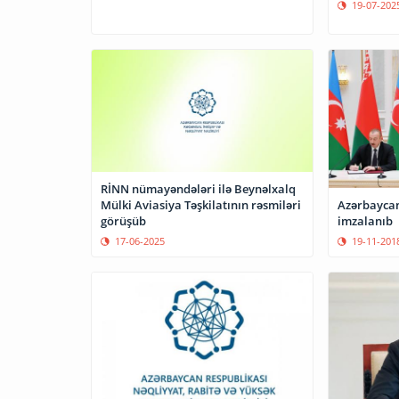
19-07-202
RİNN nümayəndələri ilə Beynəlxalq
Mülki Aviasiya Təşkilatının rəsmiləri
Azərbaycan
görüşüb
imzalanıb
17-06-2025
19-11-201