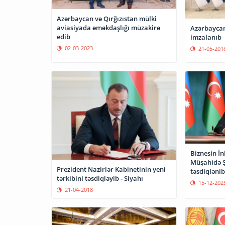
Azərbaycan və Qırğızıstan mülki
aviasiyada əməkdaşlığı müzakirə
Azərbaycan
edib
imzalanıb
02-03-2023
21-05-201
Biznesin İ
Müşahidə Ş
Prezident Nazirlər Kabinetinin yeni
təsdiqlənib
tərkibini təsdiqləyib - Siyahı
15-12-202
21-04-2018