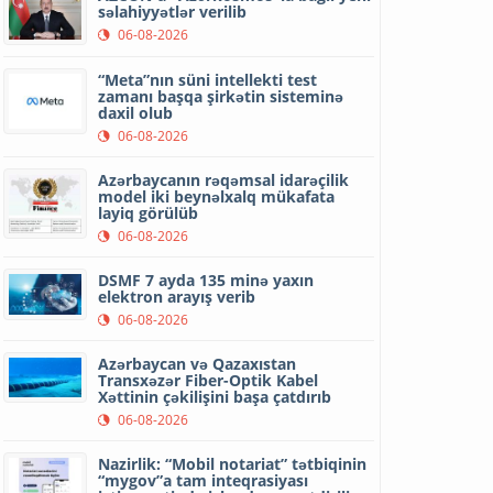
səlahiyyətlər verilib
06-08-2026
“Meta”nın süni intellekti test
zamanı başqa şirkətin sisteminə
daxil olub
06-08-2026
Azərbaycanın rəqəmsal idarəçilik
model iki beynəlxalq mükafata
layiq görülüb
06-08-2026
DSMF 7 ayda 135 minə yaxın
elektron arayış verib
06-08-2026
Azərbaycan və Qazaxıstan
Transxəzər Fiber-Optik Kabel
Xəttinin çəkilişini başa çatdırıb
06-08-2026
Nazirlik: “Mobil notariat” tətbiqinin
“mygov”a tam inteqrasiyası