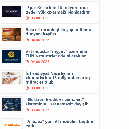
“SpaceX” orbitə 10 milyon tona
qədər yük çıxarmağı planlaşdırır
05-08-2026
Bakcell rouminqi ilə yay tətilində
dünyanı kəşf et
04-08-2026
Vətəndaşlar “mygov” üzərindən
FHN-ə müraciət edə biləcəklər
04-08-2026
İqtisadiyyat Nazirliyinin
xidmətlərinə 13 milyondan artıq
müraciət olub
03-08-2026
"Elektron kredit və zəmanət"
sisteminin Əsasnaməsi" dəyişib
03-08-2026
“Alibaba” yeni AI modelini təqdim
edib