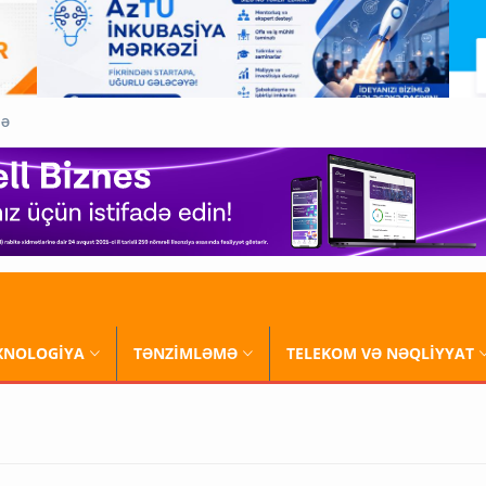
QƏ
XNOLOGİYA
TƏNZİMLƏMƏ
TELEKOM VƏ NƏQLİYYAT