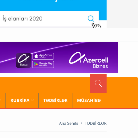
RUBRİKA
TƏDBİRLƏR
MÜSAHİBƏ
Ana Səhifə
TƏDBİRLƏR