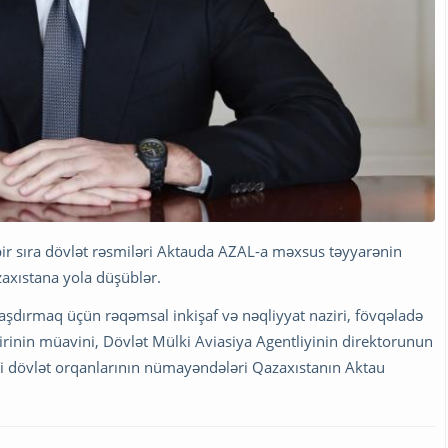
 bir sıra dövlət rəsmiləri Aktauda AZAL-a məxsus təyyarənin
axıstana yola düşüblər.
aşdırmaq üçün rəqəmsal inkişaf və nəqliyyat naziri, fövqəladə
irinin müavini, Dövlət Mülki Aviasiya Agentliyinin direktorunun
əti dövlət orqanlarının nümayəndələri Qazaxıstanın Aktau