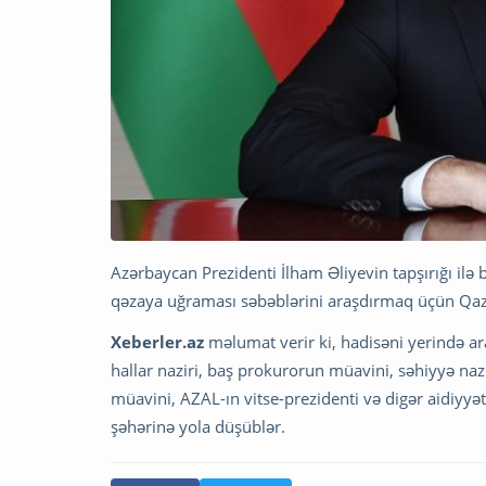
Azərbaycan Prezidenti İlham Əliyevin tapşırığı ilə
qəzaya uğraması səbəblərini araşdırmaq üçün Qaz
Xeberler.az
məlumat verir ki, hadisəni yerində ar
hallar naziri, baş prokurorun müavini, səhiyyə naz
müavini, AZAL-ın vitse-prezidenti və digər aidiyy
şəhərinə yola düşüblər.