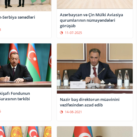
Azərbaycan və Çin Mülki Aviasiya
-Serbiya sənədləri
qurumlarının nümayəndələri
görüşüb
8
11-07-2025
nkişafı Fondunun
urasının tərkibi
Nazir baş direktorun müavinini
vəzifəsindən azad edib
5
14-08-2021