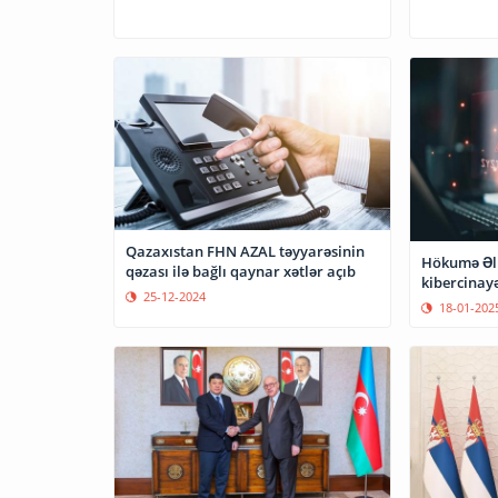
Qazaxıstan FHN AZAL təyyarəsinin
Hökumə Əli
qəzası ilə bağlı qaynar xətlər açıb
kibercinayə
25-12-2024
18-01-202