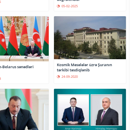
5
05-02-2025
Kosmik Məsələlər üzrə Şuranın
-Belarus sənədləri
tərkibi təsdiqlənib
24-09-2020
8