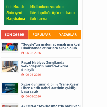
SON XƏBƏR
POPULYAR
YAZARLAR
“Google”un məlumat emalı mərkəzi
Hindistanda etirazlara səbəb olub
06-08-2026
Rəşad Nəbiyev Zəngilanda
vətəndaşların müraciətlərini
dinləyib
06-08-2026
Xəzər dənizinin dibi ilə Trans-Xəzər
Fiber-Optik Kabel Xəttinin çəkilişi
başa çatıb
06-08-2026
AZCON-a "Azərkosmos"la bağlı yeni