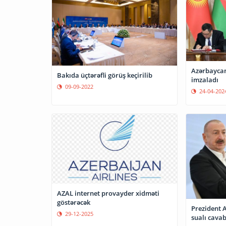
Azərbaycan
Bakıda üçtərəfli görüş keçirilib
imzaladı
09-09-2022
24-04-202
AZAL internet provayder xidməti
göstərəcək
Prezident A
29-12-2025
sualı cava