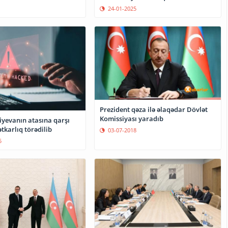
24-01-2025
Prezident qəza ilə əlaqədar Dövlət
Komissiyası yaradıb
yevanın atasına qarşı
tkarlıq törədilib
03-07-2018
5