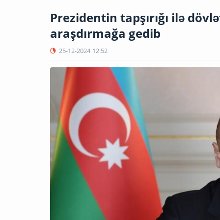
Prezidentin tapşırığı ilə dövl
araşdırmağa gedib
25-12-2024
12:52