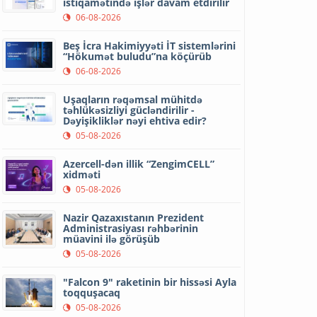
istiqamətində işlər davam etdirilir
06-08-2026
Beş İcra Hakimiyyəti İT sistemlərini
“Hökumət buludu”na köçürüb
06-08-2026
Uşaqların rəqəmsal mühitdə
təhlükəsizliyi gücləndirilir -
Dəyişikliklər nəyi ehtiva edir?
05-08-2026
Azercell-dən illik “ZengimCELL”
xidməti
05-08-2026
Nazir Qazaxıstanın Prezident
Administrasiyası rəhbərinin
müavini ilə görüşüb
05-08-2026
"Falcon 9" raketinin bir hissəsi Ayla
toqquşacaq
05-08-2026