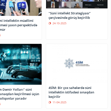
"Süni intellekt Strategiyası”
çərçivəsində görüş keçirilib
ni intellektin müəllimi
24-10-2025
tməsi yaxın perspektivdə
nmür
6
4SİM: Bir çox sahələrdə süni
n Dəmir Yolları" süni
intellektin istifadəsi sınaqdan
 sınaqdan keçirilməsi üçün
keçirilir
oliqonlar yaradır
11-04-2025
5