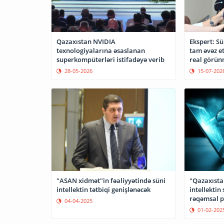
Qazaxıstan NVIDIA
Ekspert: Sü
texnologiyalarına əsaslanan
tam əvəz e
superkompüterləri istifadəyə verib
real görü
28-05-2026
15-07-202
"ASAN xidmət"in fəaliyyətində süni
"Qazaxısta
intellektin tətbiqi genişlənəcək
intellektin
rəqəmsal p
04-04-2025
01-02-202