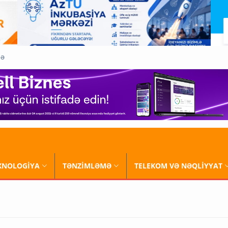
QƏ
XNOLOGİYA
TƏNZİMLƏMƏ
TELEKOM VƏ NƏQLİYYAT