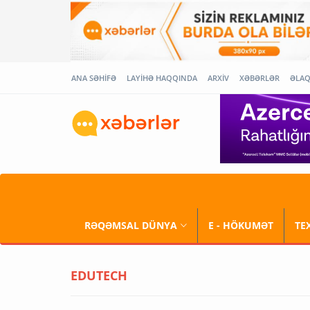
ANA SƏHİFƏ
LAYİHƏ HAQQINDA
ARXİV
XƏBƏRLƏR
ƏLA
RƏQƏMSAL DÜNYA
E - HÖKUMƏT
TE
EDUTECH