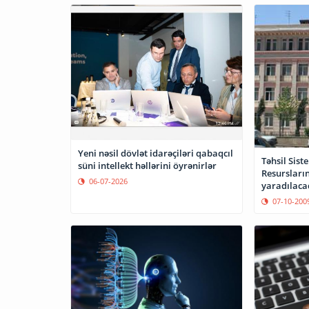
Yeni nəsil dövlət idarəçiləri qabaqcıl
Təhsil Sist
süni intellekt həllərini öyrənirlər
Resursları
06-07-2026
yaradılaca
07-10-200