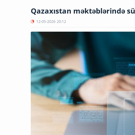
Qazaxıstan məktəblərində sün
12-05-2026
20:12