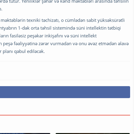
də tutur. Yeniliklər şəhər və kənd məktəbləri arasında təhsilin
b.
 məktəblərin texniki təchizatı, o cümlədən sabit yüksəksürətli
ntyabrın 1-dək orta təhsil sistemində süni intellektin tətbiqi
ın fasiləsiz peşəkar inkişafını və süni intellekt
in peşə fəaliyyətinə zərər vurmadan və onu əvəz etmədən əlavə
r planı qəbul ediləcək.