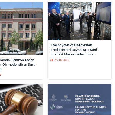
Azərbaycan və Qazaxıstan
prezidentləri Beynəlxalq Süni
İntellekt Mərkəzində olublar
emində Elektron Tədris
21-10-2025
nı Qiymətləndirən Şura
q
9