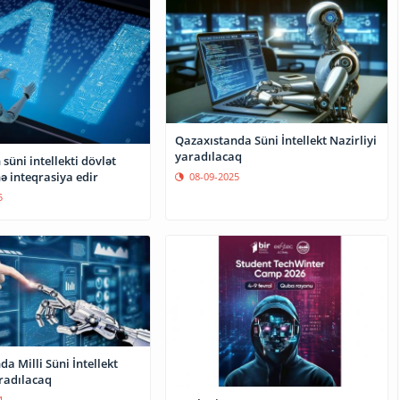
Qazaxıstanda Süni İntellekt Nazirliyi
yaradılacaq
süni intellekti dövlət
nə inteqrasiya edir
08-09-2025
5
a Milli Süni İntellekt
radılacaq
4