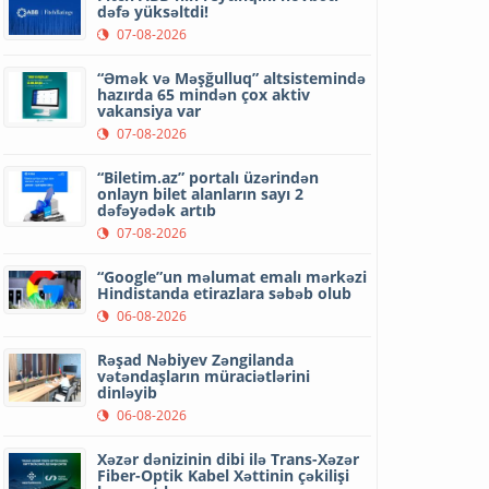
dəfə yüksəltdi!
07-08-2026
“Əmək və Məşğulluq” altsistemində
hazırda 65 mindən çox aktiv
vakansiya var
07-08-2026
“Biletim.az” portalı üzərindən
onlayn bilet alanların sayı 2
dəfəyədək artıb
07-08-2026
“Google”un məlumat emalı mərkəzi
Hindistanda etirazlara səbəb olub
06-08-2026
Rəşad Nəbiyev Zəngilanda
vətəndaşların müraciətlərini
dinləyib
06-08-2026
Xəzər dənizinin dibi ilə Trans-Xəzər
Fiber-Optik Kabel Xəttinin çəkilişi