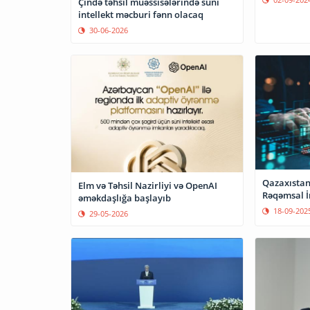
Çində təhsil müəssisələrində süni
intellekt məcburi fənn olacaq
30-06-2026
Qazaxıstand
Elm və Təhsil Nazirliyi və OpenAI
Rəqəmsal İn
əməkdaşlığa başlayıb
18-09-202
29-05-2026