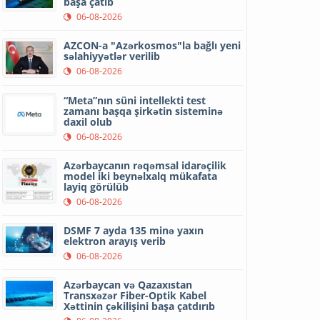
başa çatıb
06-08-2026
AZCON-a "Azərkosmos"la bağlı yeni
səlahiyyətlər verilib
06-08-2026
“Meta”nın süni intellekti test
zamanı başqa şirkətin sisteminə
daxil olub
06-08-2026
Azərbaycanın rəqəmsal idarəçilik
model iki beynəlxalq mükafata
layiq görülüb
06-08-2026
DSMF 7 ayda 135 minə yaxın
elektron arayış verib
06-08-2026
Azərbaycan və Qazaxıstan
Transxəzər Fiber-Optik Kabel
Xəttinin çəkilişini başa çatdırıb