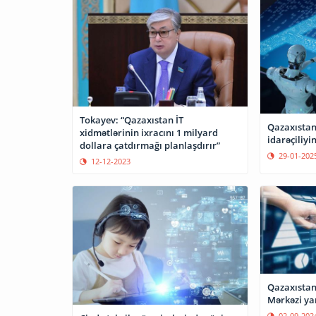
Tokayev: “Qazaxıstan İT
Qazaxıstan 
xidmətlərinin ixracını 1 milyard
idarəçiliyi
dollara çatdırmağı planlaşdırır”
29-01-202
12-12-2023
Qazaxıstand
Mərkəzi ya
02-09-202