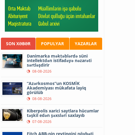
SON XƏBƏR
POPULYAR
YAZARLAR
Danimarka məktəblərdə süni
intellektdən istifadəyə nəzarəti
sərtləşdirir
08-08-2026
“Azərkosmos”un KOSMİK
Akademiyası mükafata layiq
görülüb
08-08-2026
Kiberpolis xarici saytlara hücumlar
təşkil edən şəxsləri saxlayıb
07-08-2026
Fitch ABB-nin reytinqini növbəti