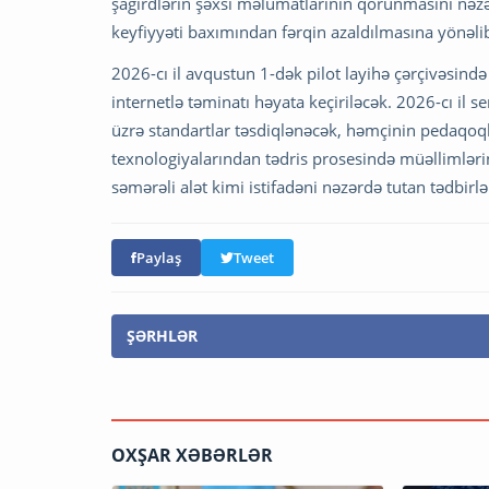
şagirdlərin şəxsi məlumatlarının qorunmasını nəzər
keyfiyyəti baxımından fərqin azaldılmasına yönəli
2026-cı il avqustun 1-dək pilot layihə çərçivəsində
internetlə təminatı həyata keçiriləcək. 2026-cı il se
üzrə standartlar təsdiqlənəcək, həmçinin pedaqoqlar
texnologiyalarından tədris prosesində müəllimlər
səmərəli alət kimi istifadəni nəzərdə tutan tədbirlə
Paylaş
Tweet
ŞƏRHLƏR
OXŞAR XƏBƏRLƏR