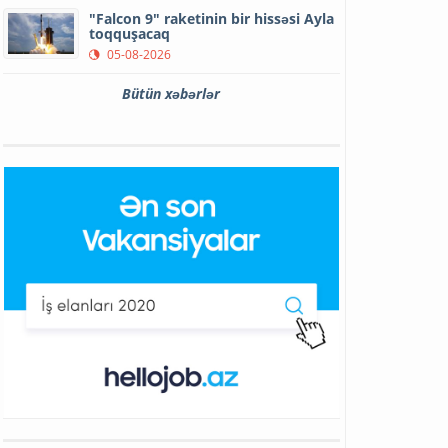
"Falcon 9" raketinin bir hissəsi Ayla
toqquşacaq
05-08-2026
Bütün xəbərlər