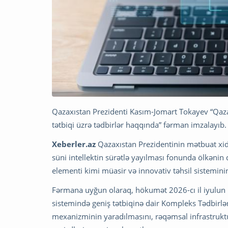
Qazaxıstan Prezidenti Kasım-Jomart Tokayev “Qazaxı
tətbiqi üzrə tədbirlər haqqında” fərman imzalayıb.
Xeberler.az
Qazaxıstan Prezidentinin mətbuat xid
süni intellektin sürətlə yayılması fonunda ölkənin
elementi kimi müasir və innovativ təhsil sistemini
Fərmana uyğun olaraq, hökumət 2026-cı il iyulun 1-
sistemində geniş tətbiqinə dair Kompleks Tədbirlər 
mexanizminin yaradılmasını, rəqəmsal infrastruktu