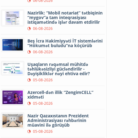
06-08-2026
Nazirlik: “Mobil notariat” tətbiqinin
“mygov”a tam inteqrasiyası
istiqamətində işlər davam etdirilir
06-08-2026
Beş İcra Hakimiyyəti İT sistemlərini
“Hökumət buludu”na köçürüb
06-08-2026
Uşaqların rəqəmsal mühitdə
təhlükəsizliyi gücləndirilir -
Dəyişikliklər nəyi ehtiva edir?
05-08-2026
Azercell-dən illik “ZengimCELL”
xidməti
05-08-2026
Nazir Qazaxıstanın Prezident
Administrasiyası rəhbərinin
müavini ilə görüşüb
05-08-2026