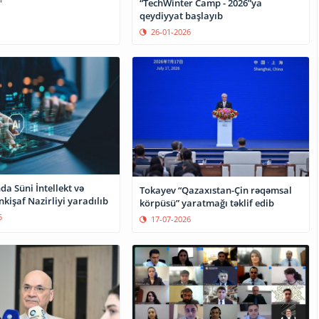
“TechWinter Camp - 2026”ya
qeydiyyat başlayıb
26-01-2026
a Süni İntellekt və
Tokayev “Qazaxıstan-Çin rəqəmsal
kişaf Nazirliyi yaradılıb
körpüsü” yaratmağı təklif edib
5
17-07-2026