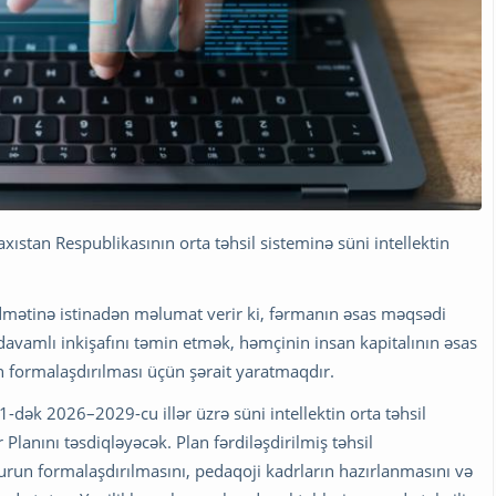
stan Respublikasının orta təhsil sisteminə süni intellektin
mətinə istinadən məlumat verir ki, fərmanın əsas məqsədi
 davamlı inkişafını təmin etmək, həmçinin insan kapitalının əsas
n formalaşdırılması üçün şərait yaratmaqdır.
dək 2026–2029-cu illər üzrə süni intellektin orta təhsil
Planını təsdiqləyəcək. Plan fərdiləşdirilmiş təhsil
run formalaşdırılmasını, pedaqoji kadrların hazırlanmasını və