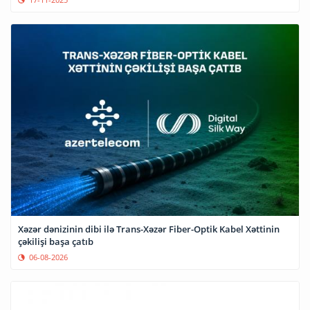
Xəzər dənizinin dibi ilə Trans-Xəzər Fiber-Optik Kabel Xəttinin
çəkilişi başa çatıb
06-08-2026