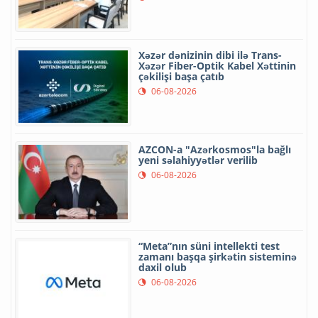
Xəzər dənizinin dibi ilə Trans-
Xəzər Fiber-Optik Kabel Xəttinin
çəkilişi başa çatıb
06-08-2026
AZCON-a "Azərkosmos"la bağlı
yeni səlahiyyətlər verilib
06-08-2026
“Meta”nın süni intellekti test
zamanı başqa şirkətin sisteminə
daxil olub
06-08-2026