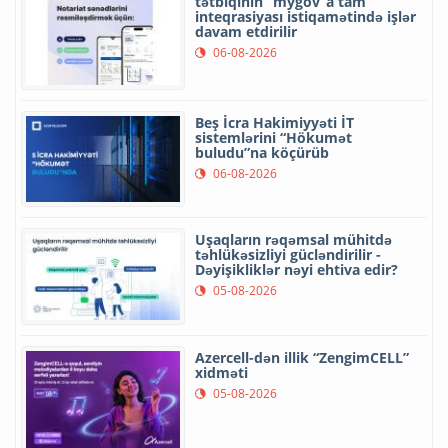
tətbiqinin “mygov”a tam
inteqrasiyası istiqamətində işlər
davam etdirilir
06-08-2026
Beş İcra Hakimiyyəti İT
sistemlərini “Hökumət
buludu”na köçürüb
06-08-2026
Uşaqların rəqəmsal mühitdə
təhlükəsizliyi gücləndirilir -
Dəyişikliklər nəyi ehtiva edir?
05-08-2026
Azercell-dən illik “ZengimCELL”
xidməti
05-08-2026