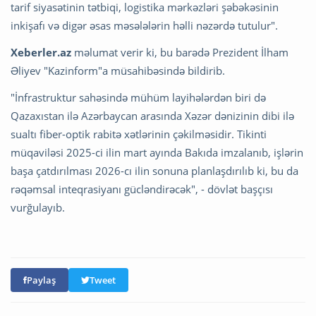
tarif siyasətinin tətbiqi, logistika mərkəzləri şəbəkəsinin
inkişafı və digər əsas məsələlərin həlli nəzərdə tutulur".
Xeberler.az
məlumat verir ki, bu barədə Prezident İlham
Əliyev "Kazinform"a müsahibəsində bildirib.
"İnfrastruktur sahəsində mühüm layihələrdən biri də
Qazaxıstan ilə Azərbaycan arasında Xəzər dənizinin dibi ilə
sualtı fiber-optik rabitə xətlərinin çəkilməsidir. Tikinti
müqaviləsi 2025-ci ilin mart ayında Bakıda imzalanıb, işlərin
başa çatdırılması 2026-cı ilin sonuna planlaşdırılıb ki, bu da
rəqəmsal inteqrasiyanı gücləndirəcək", - dövlət başçısı
vurğulayıb.
Paylaş
Tweet