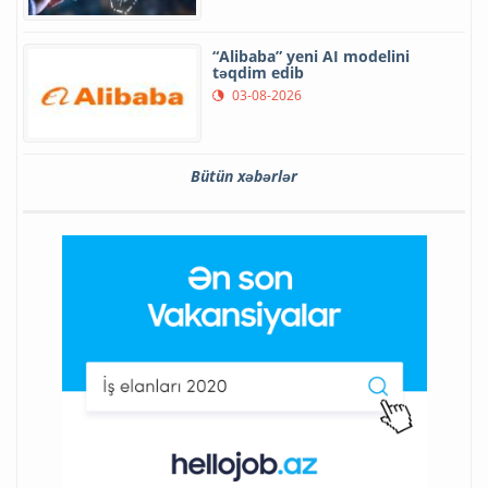
“Alibaba” yeni AI modelini
təqdim edib
03-08-2026
Bütün xəbərlər