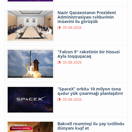
Nazir Qazaxıstanın Prezident
Administrasiyası rəhbərinin
müavini ilə görüşüb
05-08-2026
"Falcon 9" raketinin bir hissəsi
Ayla toqquşacaq
05-08-2026
“SpaceX” orbitə 10 milyon tona
qədər yük çıxarmağı planlaşdırır
05-08-2026
Bakcell rouminqi ilə yay tətilində
dünyanı kəşf et