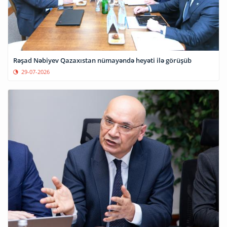
Rəşad Nəbiyev Qazaxıstan nümayəndə heyəti ilə görüşüb
29-07-2026