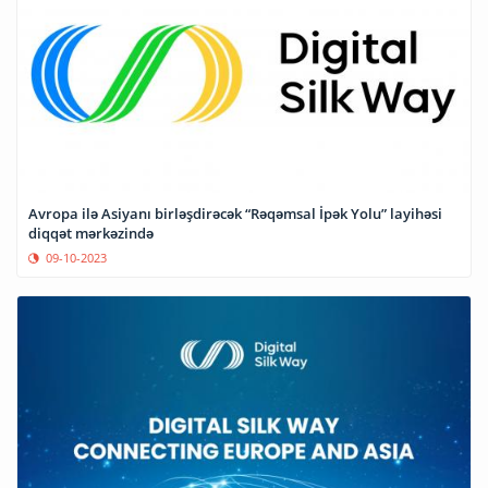
Avropa ilə Asiyanı birləşdirəcək “Rəqəmsal İpək Yolu” layihəsi
diqqət mərkəzində
09-10-2023