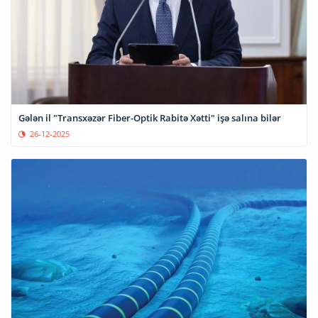
Gələn il "Transxəzər Fiber-Optik Rabitə Xətti" işə salına bilər
26-12-2025