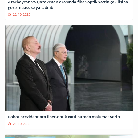
Azərbaycan və Qazaxıstan arasında fiber-optik xəttin çəkilişinə
görə müəssisə yaradılıb
22-10-2025
Robot prezidentlərə fiber-optik xətti barədə məlumat verib
21-10-2025