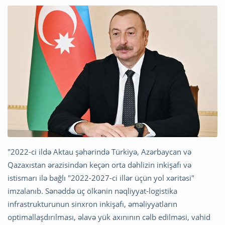
"2022-ci ildə Aktau şəhərində Türkiyə, Azərbaycan və
Qazaxıstan ərazisindən keçən orta dəhlizin inkişafı və
istismarı ilə bağlı "2022-2027-ci illər üçün yol xəritəsi"
imzalanıb. Sənəddə üç ölkənin nəqliyyat-logistika
infrastrukturunun sinxron inkişafı, əməliyyatların
optimallaşdırılması, əlavə yük axınının cəlb edilməsi, vahid