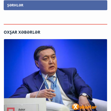
ŞƏRHLƏR
OXŞAR XƏBƏRLƏR