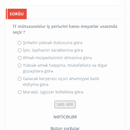
SORĞU
İT mütəxəssislər iş yerlərini hansı meyarlar əsasında
seçir ?
Şirkətin yüksək statusuna görə
İşin, layihənin xarakterinə görə
Əmək müqaviləsinin olmasına görə
Yüksək əmək haqqına, mükafatlara və digər
güzəştlərə görə
Gələcək karyerası üçün əhəmiyyət kəsb
etdiyinə görə
Maraqlı, işgüzar kollektivə görə
NƏTİCƏLƏR
Bütün sorğular