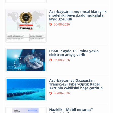
Azərbaycanın rəqəmsal idarəçilik
model iki beynəlxalq mükafata
layiq görülüb
06-08-2026
DSMF 7 ayda 135 minə yaxın
elektron arayış verib
06-08-2026
Azərbaycan və Qazaxıstan
Transxəzər Fiber-Optik Kabel
Xəttinin çəkilişini başa çatdırıb
06-08-2026
Nazirlik: “Mobil notariat”