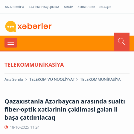
ANA SƏHİFƏ
LAYİHƏ HAQQINDA
ARXİV
XƏBƏRLƏR
ƏLAQƏ
TELEKOMMUNİKASİYA
Ana Səhifə
TELEKOM VƏ NƏQLİYYAT
TELEKOMMUNİKASİYA
Qazaxıstanla Azərbaycan arasında sualtı
fiber-optik xətlərinin çəkilməsi gələn il
başa çatdırılacaq
18-10-2025
11:24