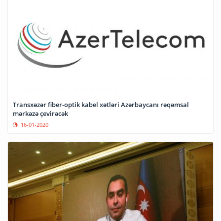
Transxəzər fiber-optik kabel xətləri Azərbaycanı rəqəmsal
mərkəzə çevirəcək
16-01-2020