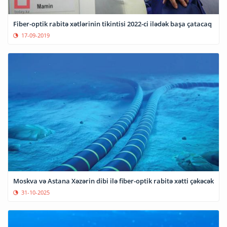
Fiber-optik rabitə xətlərinin tikintisi 2022-ci ilədək başa çatacaq
17-09-2019
Moskva və Astana Xəzərin dibi ilə fiber-optik rabitə xətti çəkəcək
31-10-2025