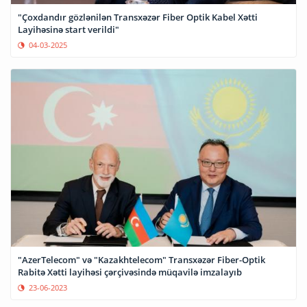
"Çoxdandır gözlənilən Transxəzər Fiber Optik Kabel Xətti
Layihəsinə start verildi"
04-03-2025
"AzerTelecom" və "Kazakhtelecom" Transxəzər Fiber-Optik
Rabitə Xətti layihəsi çərçivəsində müqavilə imzalayıb
23-06-2023