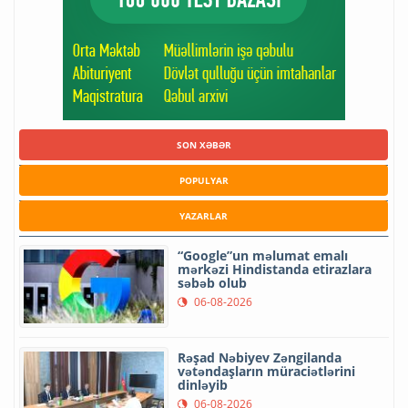
SON XƏBƏR
POPULYAR
YAZARLAR
“Google”un məlumat emalı
mərkəzi Hindistanda etirazlara
səbəb olub
06-08-2026
Rəşad Nəbiyev Zəngilanda
vətəndaşların müraciətlərini
dinləyib
06-08-2026