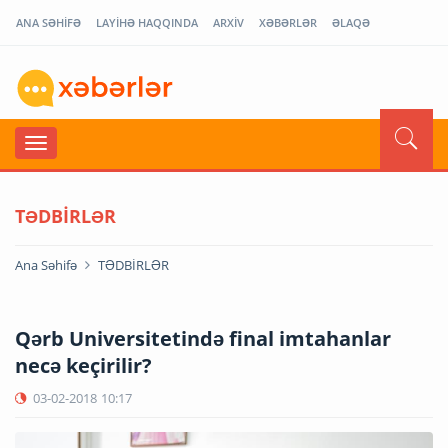
ANA SƏHİFƏ
LAYİHƏ HAQQINDA
ARXİV
XƏBƏRLƏR
ƏLAQƏ
TƏDBİRLƏR
Ana Səhifə
TƏDBİRLƏR
Qərb Universitetində final imtahanlar
necə keçirilir?
03-02-2018
10:17