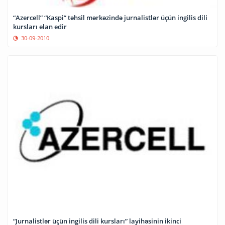
“Azercell” “Kaspi” təhsil mərkəzində jurnalistlər üçün ingilis dili
kursları elan edir
30-09-2010
“Jurnalistlər üçün ingilis dili kursları” layihəsinin ikinci