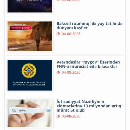
Bakcell rouminqi ilə yay tətilində
dünyanı kəşf et
04-08-2026
Vətəndaşlar “mygov” üzərindən
FHN-ə müraciət edə biləcəklər
04-08-2026
İqtisadiyyat Nazirliyinin
xidmətlərinə 13 milyondan artıq
müraciət olub
03-08-2026