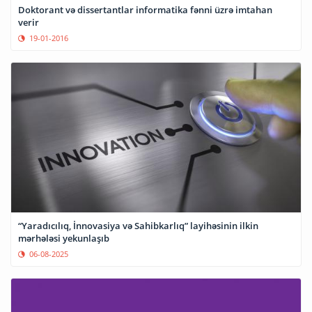
Doktorant və dissertantlar informatika fənni üzrə imtahan
verir
19-01-2016
“Yaradıcılıq, İnnovasiya və Sahibkarlıq” layihəsinin ilkin
mərhələsi yekunlaşıb
06-08-2025