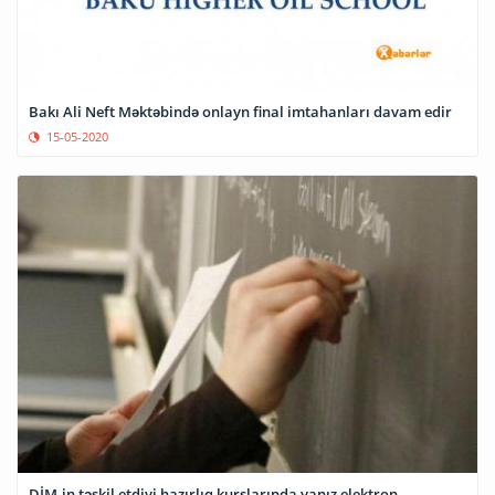
Bakı Ali Neft Məktəbində onlayn final imtahanları davam edir
15-05-2020
DİM-in təşkil etdiyi hazırlıq kurslarında yanız elektron