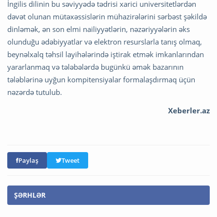
İngilis dilinin bu səviyyədə tədrisi xarici universitetlərdən
dəvət olunan mütəxəssislərin mühazirələrini sərbəst şəkildə
dinləmək, ən son elmi nailiyyətlərin, nəzəriyyələrin əks
olunduğu ədəbiyyatlar və elektron resurslarla tanış olmaq,
beynəlxalq təhsil layihələrində iştirak etmək imkanlarından
yararlanmaq və tələbələrdə bugünkü əmək bazarının
tələblərinə uyğun kompitensiyalar formalaşdırmaq üçün
nəzərdə tutulub.
Xeberler.az
Paylaş
Tweet
ŞƏRHLƏR