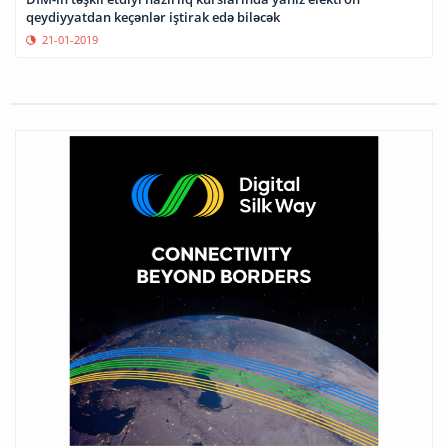
qeydiyyatdan keçənlər iştirak edə biləcək
21-01-2019