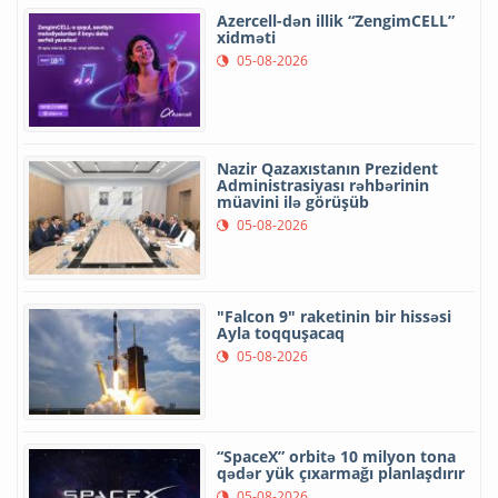
Azercell-dən illik “ZengimCELL”
xidməti
05-08-2026
Nazir Qazaxıstanın Prezident
Administrasiyası rəhbərinin
müavini ilə görüşüb
05-08-2026
"Falcon 9" raketinin bir hissəsi
Ayla toqquşacaq
05-08-2026
“SpaceX” orbitə 10 milyon tona
qədər yük çıxarmağı planlaşdırır
05-08-2026