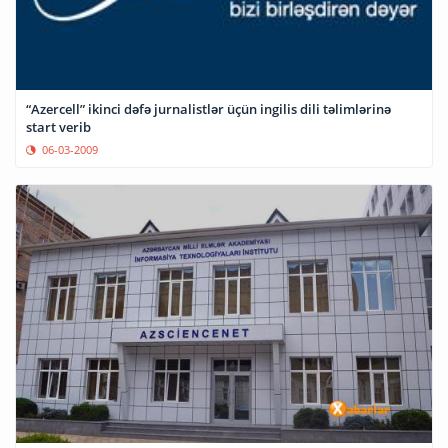
“Azercell” ikinci dəfə jurnalistlər üçün ingilis dili təlimlərinə
start verib
06-03-2009