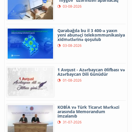
“mygov” üzərindən aparılacaq
03-08-2026
Qarabağda bu il 3 400-ə yaxın
yeni abunəçi telekommunikasiya
xidmətlərinə qoşulub
03-08-2026
1 Avqust - Azərbaycan Əlifbası və
Azərbaycan Dili Günüdür
01-08-2026
KOBİA və Türk Ticarət Mərkəzi
arasında Memorandum
imzalanıb
31-07-2026