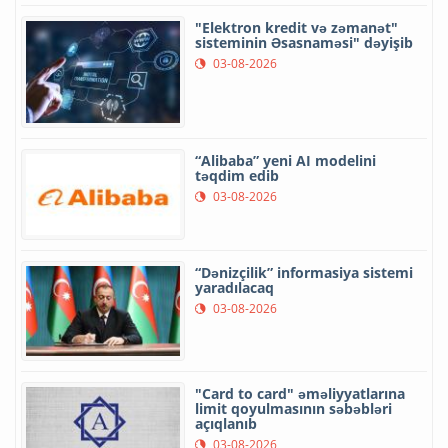
"Elektron kredit və zəmanət"
sisteminin Əsasnaməsi" dəyişib
03-08-2026
“Alibaba” yeni AI modelini
təqdim edib
03-08-2026
“Dənizçilik” informasiya sistemi
yaradılacaq
03-08-2026
"Card to card" əməliyyatlarına
limit qoyulmasının səbəbləri
açıqlanıb
03-08-2026