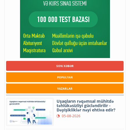
SON XƏBƏR
POPULYAR
YAZARLAR
Uşaqların rəqəmsal mühitdə
təhlükəsizliyi gücləndirilir -
Dəyişikliklər nəyi ehtiva edir?
05-08-2026