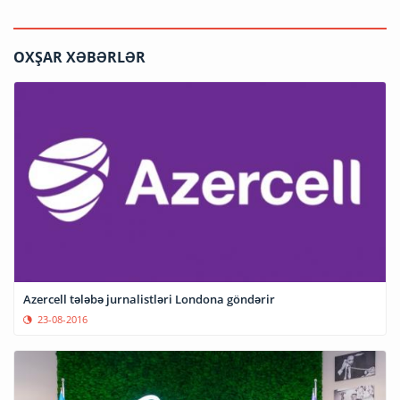
OXŞAR XƏBƏRLƏR
Azercell tələbə jurnalistləri Londona göndərir
23-08-2016