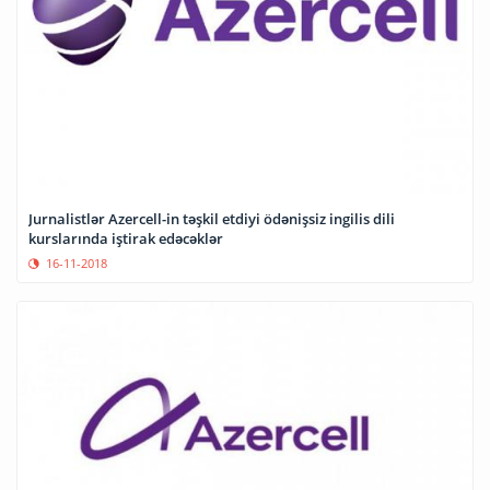
Jurnalistlər Azercell-in təşkil etdiyi ödənişsiz ingilis dili
kurslarında iştirak edəcəklər
16-11-2018