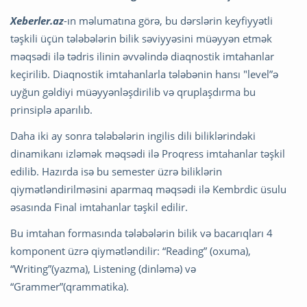
Xeberler.az
-ın məlumatına görə, bu dərslərin keyfiyyətli
təşkili üçün tələbələrin bilik səviyyəsini müəyyən etmək
məqsədi ilə tədris ilinin əvvəlində diaqnostik imtahanlar
keçirilib. Diaqnostik imtahanlarla tələbənin hansı "level”ə
uyğun gəldiyi müəyyənləşdirilib və qruplaşdırma bu
prinsiplə aparılıb.
Daha iki ay sonra tələbələrin ingilis dili biliklərindəki
dinamikanı izləmək məqsədi ilə Proqress imtahanlar təşkil
edilib. Hazırda isə bu semester üzrə biliklərin
qiymətləndirilməsini aparmaq məqsədi ilə Kembrdic üsulu
əsasında Final imtahanlar təşkil edilir.
Bu imtahan formasında tələbələrin bilik və bacarıqları 4
komponent üzrə qiymətləndilir: “Reading” (oxuma),
“Writing”(yazma), Listening (dinləmə) və
“Grammer”(qrammatika).