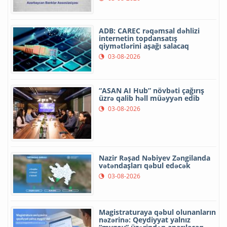
ADB: CAREC rəqəmsal dəhlizi
internetin topdansatış
qiymətlərini aşağı salacaq
03-08-2026
“ASAN AI Hub” növbəti çağırış
üzrə qalib həll müəyyən edib
03-08-2026
Nazir Rəşad Nəbiyev Zəngilanda
vətəndaşları qəbul edəcək
03-08-2026
Magistraturaya qəbul olunanların
nəzərinə: Qeydiyyat yalnız