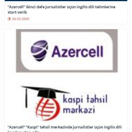
“Azercell” ikinci dəfə jurnalistlər üçün ingilis dili təlimlərinə
start verib
06-03-2009
“Azercell” “Kaspi” təhsil mərkəzində jurnalistlər üçün ingilis dili