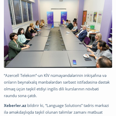
“Azercell Telekom”-un KİV nümayəndələrinin inkişafına və
onların beynəlxalq mənbələrdən sərbəst istifadəsinə dəstək
olmaq üçün təşkil etdiyi ingilis dili kurslarının növbəti
raundu sona çatdı.
Xeberler.az
bildirir ki, “Language Solutions” tədris mərkəzi
ilə əməkdaşlıqda təşkil olunan təlimlər zamanı mətbuat