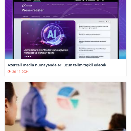
Azercell media nümayəndələri üçün təlim təşkil edəcək
26-11-2024