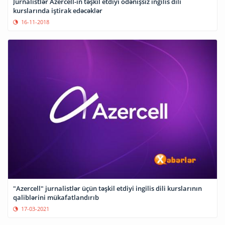
Jurnalistlər Azercell-in təşkil etdiyi ödənişsiz ingilis dili
kurslarında iştirak edəcəklər
16-11-2018
"Azercell" jurnalistlər üçün təşkil etdiyi ingilis dili kurslarının
qaliblərini mükafatlandırıb
17-03-2021