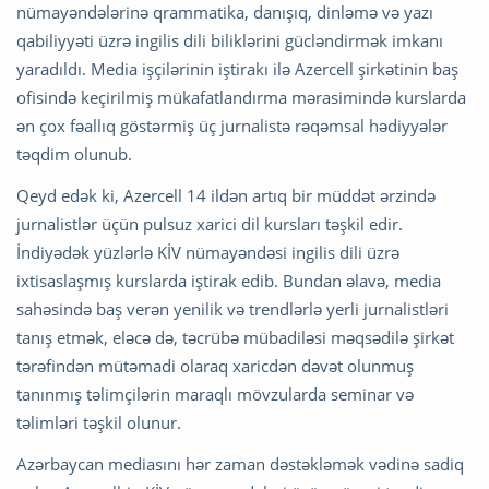
nümayəndələrinə qrammatika, danışıq, dinləmə və yazı
qabiliyyəti üzrə ingilis dili biliklərini gücləndirmək imkanı
yaradıldı. Media işçilərinin iştirakı ilə Azercell şirkətinin baş
ofisində keçirilmiş mükafatlandırma mərasimində kurslarda
ən çox fəallıq göstərmiş üç jurnalistə rəqəmsal hədiyyələr
təqdim olunub.
Qeyd edək ki, Azercell 14 ildən artıq bir müddət ərzində
jurnalistlər üçün pulsuz xarici dil kursları təşkil edir.
İndiyədək yüzlərlə KİV nümayəndəsi ingilis dili üzrə
ixtisaslaşmış kurslarda iştirak edib. Bundan əlavə, media
sahəsində baş verən yenilik və trendlərlə yerli jurnalistləri
tanış etmək, eləcə də, təcrübə mübadiləsi məqsədilə şirkət
tərəfindən mütəmadi olaraq xaricdən dəvət olunmuş
tanınmış təlimçilərin maraqlı mövzularda seminar və
təlimləri təşkil olunur.
Azərbaycan mediasını hər zaman dəstəkləmək vədinə sadiq