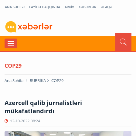
ANA SƏHİFƏ
LAYİHƏ HAQQINDA
ARXİV
XƏBƏRLƏR
ƏLAQƏ
COP29
Ana Səhifə
RUBRİKA
COP29
Azercell qalib jurnalistləri
mükafatlandırdı
12-10-2022
08:24