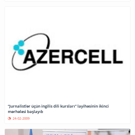
“Jurnalistlər üçün ingilis dili kursları” layihəsinin ikinci
mərhələsi başlayıb
24-02-2009