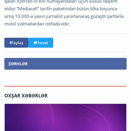
qalan Azercell-in KİV nümayəndələri üçün xüsusi təqdim
etdiyi “Mediacell” tarifin paketindən bütün ölkə boyunca
artıq 10 000-ə yaxın jurnalist yararlanaraq güzəştli şərtlərlə
mobil xidmətlərdən istifadə edir.
Paylaş
Tweet
ŞƏRHLƏR
OXŞAR XƏBƏRLƏR