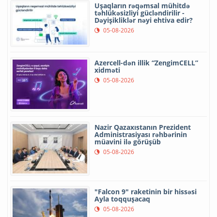
Uşaqların rəqəmsal mühitdə
təhlükəsizliyi gücləndirilir -
Dəyişikliklər nəyi ehtiva edir?
05-08-2026
Azercell-dən illik “ZengimCELL”
xidməti
05-08-2026
Nazir Qazaxıstanın Prezident
Administrasiyası rəhbərinin
müavini ilə görüşüb
05-08-2026
"Falcon 9" raketinin bir hissəsi
Ayla toqquşacaq
05-08-2026