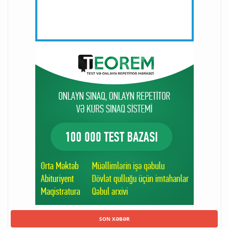
SON XƏBƏR