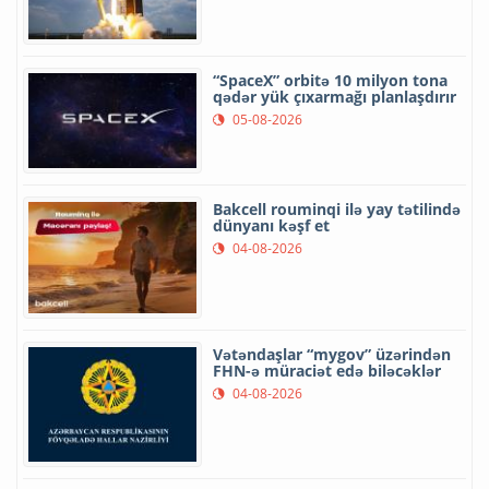
“SpaceX” orbitə 10 milyon tona
qədər yük çıxarmağı planlaşdırır
05-08-2026
Bakcell rouminqi ilə yay tətilində
dünyanı kəşf et
04-08-2026
Vətəndaşlar “mygov” üzərindən
FHN-ə müraciət edə biləcəklər
04-08-2026