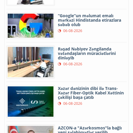
“Google”un məlumat emalı
mərkəzi Hindistanda etirazlara
səbəb olub
06-08-2026
Rəşad Nəbiyev Zəngilanda
vətəndaşların müraciətlərini
dinləyib
06-08-2026
Xəzər dənizinin dibi ilə Trans-
Xəzər Fiber-Optik Kabel Xəttinin
çəkilişi başa çatıb
06-08-2026
AZCON-a "Azərkosmos"la bağlı
yeni səlahiyyətlər verilib