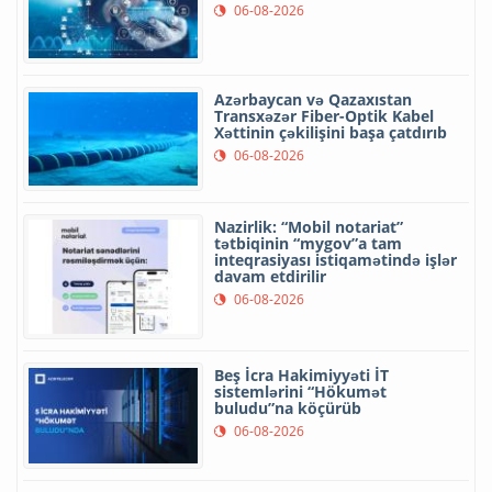
06-08-2026
Azərbaycan və Qazaxıstan
Transxəzər Fiber-Optik Kabel
Xəttinin çəkilişini başa çatdırıb
06-08-2026
Nazirlik: “Mobil notariat”
tətbiqinin “mygov”a tam
inteqrasiyası istiqamətində işlər
davam etdirilir
06-08-2026
Beş İcra Hakimiyyəti İT
sistemlərini “Hökumət
buludu”na köçürüb
06-08-2026