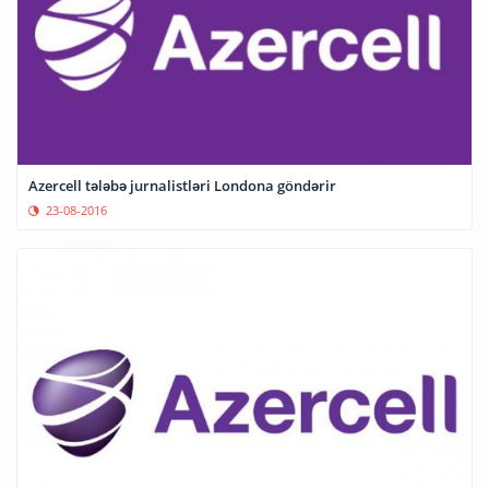
Azercell tələbə jurnalistləri Londona göndərir
23-08-2016