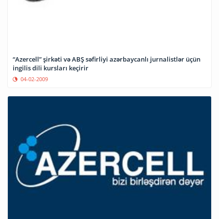
“Azercell” şirkəti və ABŞ səfirliyi azərbaycanlı jurnalistlər üçün
ingilis dili kursları keçirir
04-02-2009