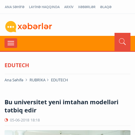
ANA SƏHİFƏ
LAYİHƏ HAQQINDA
ARXİV
XƏBƏRLƏR
ƏLAQƏ
EDUTECH
Ana Səhifə
RUBRİKA
EDUTECH
Bu universitet yeni imtahan modelləri
tətbiq edir
05-06-2018
18:18