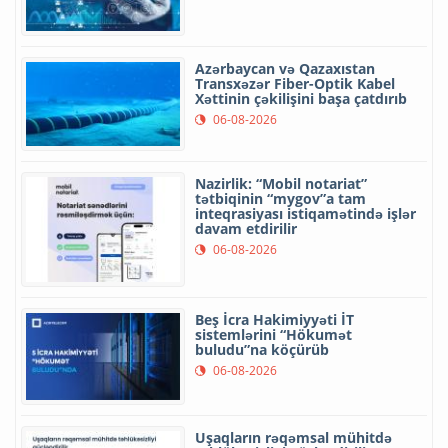
Azərbaycan və Qazaxıstan
Transxəzər Fiber-Optik Kabel
Xəttinin çəkilişini başa çatdırıb
06-08-2026
Nazirlik: “Mobil notariat”
tətbiqinin “mygov”a tam
inteqrasiyası istiqamətində işlər
davam etdirilir
06-08-2026
Beş İcra Hakimiyyəti İT
sistemlərini “Hökumət
buludu”na köçürüb
06-08-2026
Uşaqların rəqəmsal mühitdə