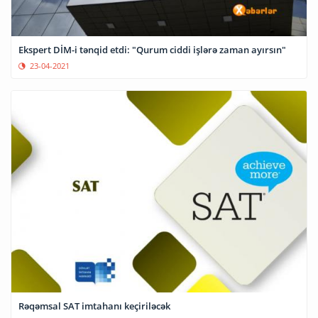
Ekspert DİM-i tənqid etdi: "Qurum ciddi işlərə zaman ayırsın"
23-04-2021
Rəqəmsal SAT imtahanı keçiriləcək