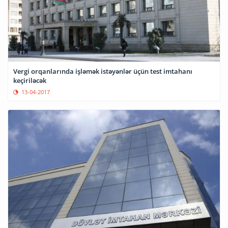
Vergi orqanlarında işləmək istəyənlər üçün tеst imtаhаnı
keçiriləcək
13-04-2017