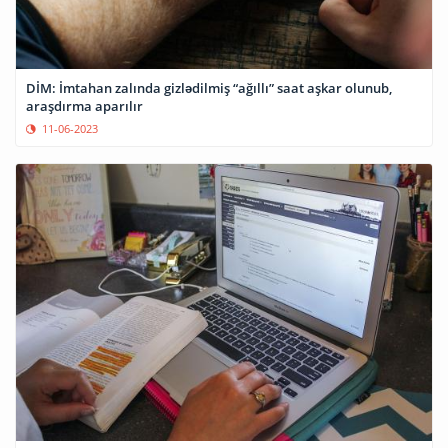
DİM: İmtahan zalında gizlədilmiş “ağıllı” saat aşkar olunub,
araşdırma aparılır
11-06-2023