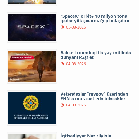
“SpaceX” orbitə 10 milyon tona
qədər yük çıxarmağı planlaşdırır
05-08-2026
Bakcell rouminqi ilə yay tətilində
dünyanı kəşf et
04-08-2026
Vətəndaşlar “mygov” üzərindən
FHN-ə müraciət edə biləcəklər
04-08-2026
İqtisadiyyat Nazirliyinin