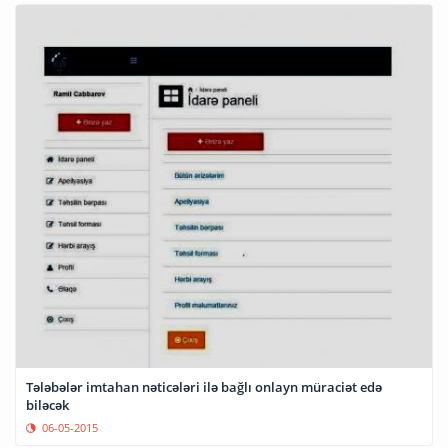
Tələbələr imtahan nəticələri ilə bağlı onlayn müraciət edə
biləcək
06-05-2015