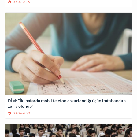
09-09-2025
DİM: "İki nəfərdə mobil telefon aşkarlandığı üçün imtahandan
xaric olunub"
08-07-2023