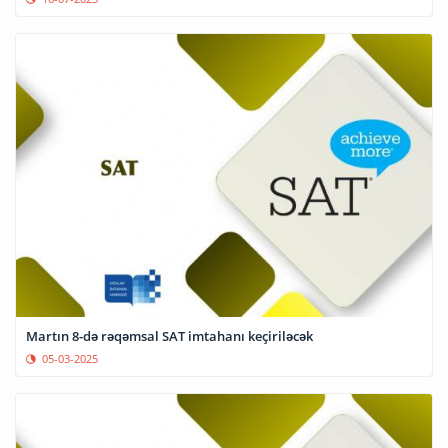
Martın 8-də rəqəmsal SAT imtahanı keçiriləcək
05-03-2025