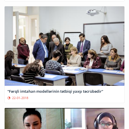
“Fərqli imtahan modellərinin tətbiqi yaxşı təcrübədir”
22-01-2018