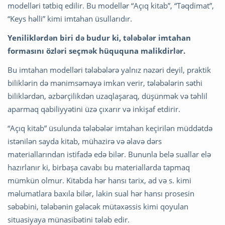
modelləri tətbiq edilir. Bu modellər “Açıq kitab”, “Təqdimat”,
“Keys həlli” kimi imtahan üsullarıdır.
Yeniliklərdən biri də budur ki, tələbələr imtahan
formasını özləri seçmək hüququna malikdirlər.
Bu imtahan modelləri tələbələrə yalnız nəzəri deyil, praktik
biliklərin də mənimsəməyə imkan verir, tələbələrin səthi
biliklərdən, əzbərçilikdən uzaqlaşaraq, düşünmək və təhlil
aparmaq qabiliyyətini üzə çıxarır və inkişaf etdirir.
“Açıq kitab” üsulunda tələbələr imtahan keçirilən müddətdə
istənilən sayda kitab, mühazirə və əlavə dərs
materiallarından istifadə edə bilər. Bununla belə suallar elə
hazırlanır ki, birbaşa cavabı bu materiallarda tapmaq
mümkün olmur. Kitabda hər hansı tarix, ad və s. kimi
məlumatlara baxıla bilər, lakin sual hər hansı prosesin
səbəbini, tələbənin gələcək mütəxəssis kimi qoyulan
situasiyaya münasibətini tələb edir.