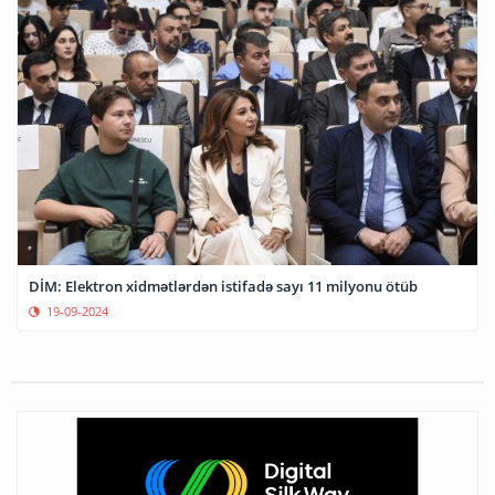
DİM: Elektron xidmətlərdən istifadə sayı 11 milyonu ötüb
19-09-2024