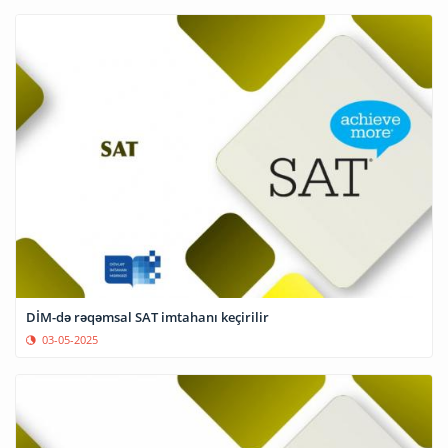
DİM-də rəqəmsal SAT imtahanı keçirilir
03-05-2025