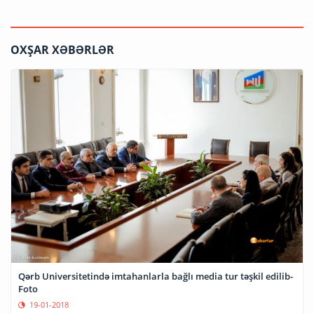
OXŞAR XƏBƏRLƏR
Qərb Universitetində imtahanlarla bağlı media tur təşkil edilib-
Foto
19-01-2018