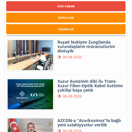
SON XƏBƏR
POPULYAR
YAZARLAR
Rəşad Nəbiyev Zəngilanda
vətəndaşların müraciətlərini
dinləyib
06-08-2026
Xəzər dənizinin dibi ilə Trans-
Xəzər Fiber-Optik Kabel Xəttinin
çəkilişi başa çatıb
06-08-2026
AZCON-a "Azərkosmos"la bağlı
yeni səlahiyyətlər verilib
06-08-2026