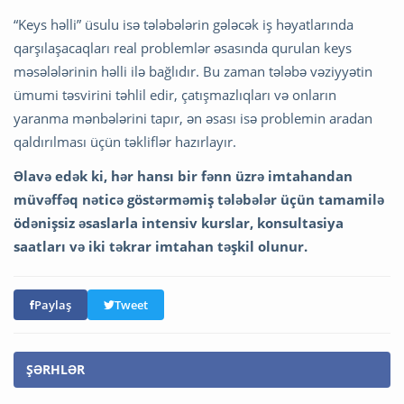
“Keys həlli” üsulu isə tələbələrin gələcək iş həyatlarında
qarşılaşacaqları real problemlər əsasında qurulan keys
məsələlərinin həlli ilə bağlıdır. Bu zaman tələbə vəziyyətin
ümumi təsvirini təhlil edir, çatışmazlıqları və onların
yaranma mənbələrini tapır, ən əsası isə problemin aradan
qaldırılması üçün təkliflər hazırlayır.
Əlavə edək ki, hər hansı bir fənn üzrə imtahandan
müvəffəq nəticə göstərməmiş tələbələr üçün tamamilə
ödənişsiz əsaslarla intensiv kurslar, konsultasiya
saatları və iki təkrar imtahan təşkil olunur.
Paylaş
Tweet
ŞƏRHLƏR