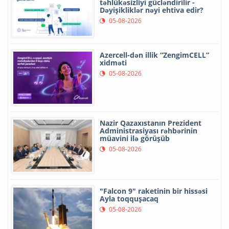
təhlükəsizliyi gücləndirilir -
Dəyişikliklər nəyi ehtiva edir?
05-08-2026
Azercell-dən illik “ZengimCELL”
xidməti
05-08-2026
Nazir Qazaxıstanın Prezident
Administrasiyası rəhbərinin
müavini ilə görüşüb
05-08-2026
"Falcon 9" raketinin bir hissəsi
Ayla toqquşacaq
05-08-2026