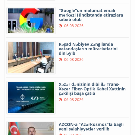
“Google”un məlumat emalı
mərkəzi Hindistanda etirazlara
səbəb olub
06-08-2026
Rəşad Nəbiyev Zəngilanda
vətəndaşların müraciətlərini
dinləyib
06-08-2026
Xəzər dənizinin dibi ilə Trans-
Xəzər Fiber-Optik Kabel Xəttinin
çəkilişi başa çatıb
06-08-2026
AZCON-a "Azərkosmos"la bağlı
yeni səlahiyyətlər verilib