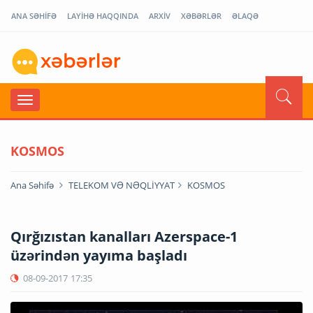
ANA SƏHİFƏ
LAYİHƏ HAQQINDA
ARXİV
XƏBƏRLƏR
ƏLAQƏ
KOSMOS
Ana Səhifə
TELEKOM VƏ NƏQLİYYAT
KOSMOS
Qırğızıstan kanalları Azerspace-1
üzərindən yayıma başladı
08-09-2017
17:35