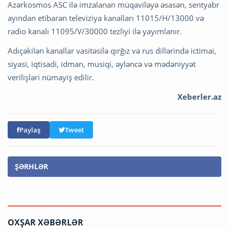
Azərkosmos ASC ilə imzalanan müqaviləyə əsasən, sentyabr
ayından etibarən televiziya kanalları 11015/H/13000 və
radio kanalı 11095/V/30000 tezliyi ilə yayımlanır.
Adıçəkilən kanallar vasitəsilə qırğız və rus dillərində ictimai,
siyasi, iqtisadi, idman, musiqi, əyləncə və mədəniyyət
verilişləri nümayiş edilir.
Xeberler.az
Paylaş
Tweet
ŞƏRHLƏR
OXŞAR XƏBƏRLƏR