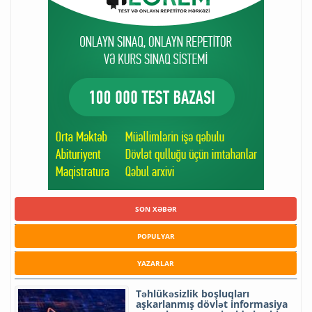
SON XƏBƏR
POPULYAR
YAZARLAR
Təhlükəsizlik boşluqları
aşkarlanmış dövlət informasiya