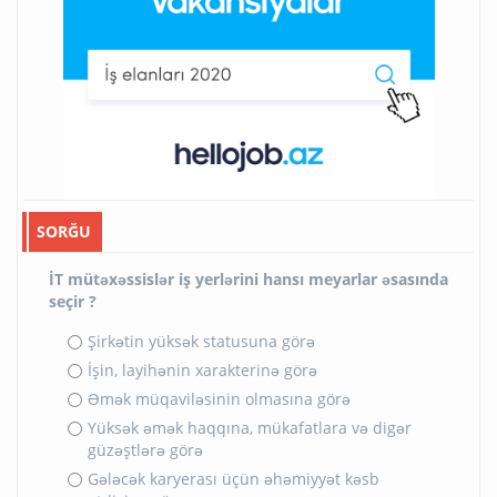
SORĞU
İT mütəxəssislər iş yerlərini hansı meyarlar əsasında
seçir ?
Şirkətin yüksək statusuna görə
İşin, layihənin xarakterinə görə
Əmək müqaviləsinin olmasına görə
Yüksək əmək haqqına, mükafatlara və digər
güzəştlərə görə
Gələcək karyerası üçün əhəmiyyət kəsb