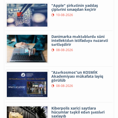
"Apple" şirkətinin yaddaş
çiplərini sınaqdan keçirir
10-08-2026
Danimarka məktəblərdə süni
intellektdən istifadəyə nəzarəti
sərtləşdirir
08-08-2026
“Azərkosmos”un KOSMİK
Akademiyası mükafata layiq
görülüb
08-08-2026
Kiberpolis xarici saytlara
hücumlar təşkil edən şəxsləri
saxlayıb