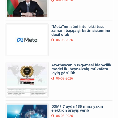
06-08-2026
“Meta”nın süni intellekti test
zamanı başqa şirkətin sisteminə
daxil olub
06-08-2026
Azərbaycanın rəqəmsal idarəçilik
model iki beynəlxalq mükafata
layiq görülüb
06-08-2026
DSMF 7 ayda 135 minə yaxın
elektron arayış verib
06-08-2026