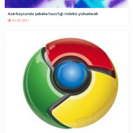
Azərbaycanda şəbəkə hazırlığı indeksi yüksələcək
01-07-2011