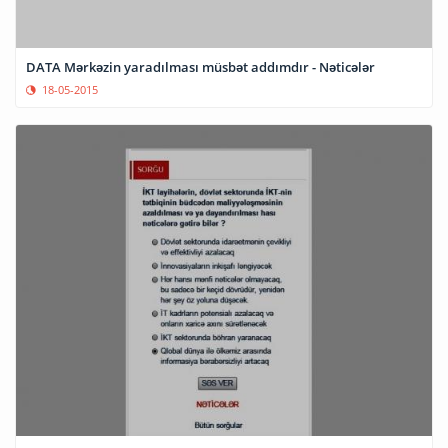
DATA Mərkəzin yaradılması müsbət addımdır - Nəticələr
18-05-2015