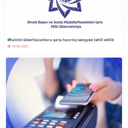
Əhalinin kiberhücumlara qarşı hazırlıq səviyyəsi təhlil edilib
03-06-2025