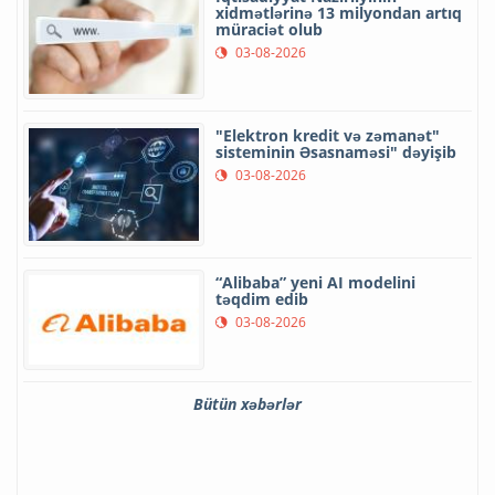
xidmətlərinə 13 milyondan artıq
müraciət olub
03-08-2026
"Elektron kredit və zəmanət"
sisteminin Əsasnaməsi" dəyişib
03-08-2026
“Alibaba” yeni AI modelini
təqdim edib
03-08-2026
Bütün xəbərlər