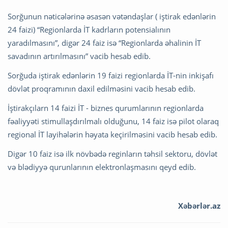
Sorğunun nəticələrinə əsasən vətəndaşlar ( iştirak edənlərin
24 faizi) “Regionlarda İT kadrların potensialının
yaradılmasını”, digər 24 faiz isə “Regionlarda əhalinin İT
savadının artırılmasını” vacib hesab edib.
Sorğuda iştirak edənlərin 19 faizi regionlarda İT-nin inkişafı
dövlət proqramının daxil edilməsini vacib hesab edib.
İştirakçılarn 14 faizi İT - biznes qurumlarının regionlarda
fəaliyyəti stimullaşdırılmalı olduğunu, 14 faiz isə pilot olaraq
regional İT layihələrin həyata keçirilməsini vacib hesab edib.
Digər 10 faiz isə ilk növbədə reginların təhsil sektoru, dövlət
və blədiyyə qurunlarının elektronlaşmasını qeyd edib.
Xəbərlər.az