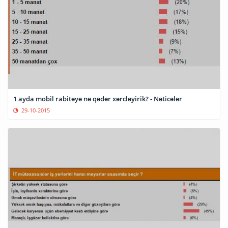
1 ayda mobil rabitəyə nə qədər xərcləyirik? - Nəticələr
29-10-2015