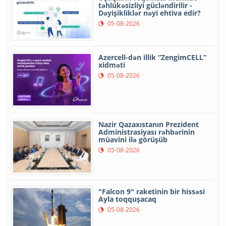
təhlükəsizliyi gücləndirilir -
Dəyişikliklər nəyi ehtiva edir?
05-08-2026
Azercell-dən illik “ZengimCELL”
xidməti
05-08-2026
Nazir Qazaxıstanın Prezident
Administrasiyası rəhbərinin
müavini ilə görüşüb
05-08-2026
"Falcon 9" raketinin bir hissəsi
Ayla toqquşacaq
05-08-2026