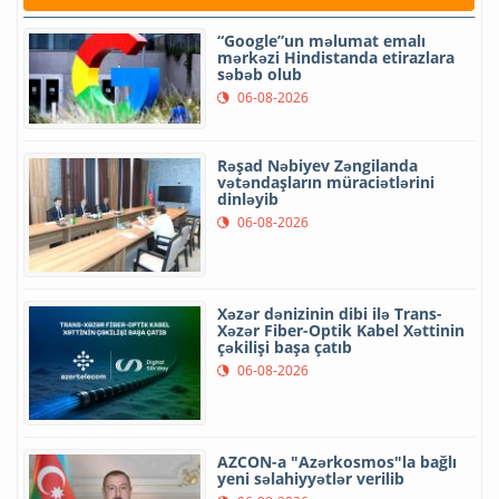
“Google”un məlumat emalı
mərkəzi Hindistanda etirazlara
səbəb olub
06-08-2026
Rəşad Nəbiyev Zəngilanda
vətəndaşların müraciətlərini
dinləyib
06-08-2026
Xəzər dənizinin dibi ilə Trans-
Xəzər Fiber-Optik Kabel Xəttinin
çəkilişi başa çatıb
06-08-2026
AZCON-a "Azərkosmos"la bağlı
yeni səlahiyyətlər verilib