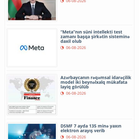
06-08-2026
“Meta”nın süni intellekti test
zamanı başqa şirkətin sisteminə
daxil olub
06-08-2026
Azərbaycanın rəqəmsal idarəçilik
model iki beynəlxalq mükafata
layiq görülüb
06-08-2026
DSMF 7 ayda 135 minə yaxın
elektron arayış verib
06-08-2026