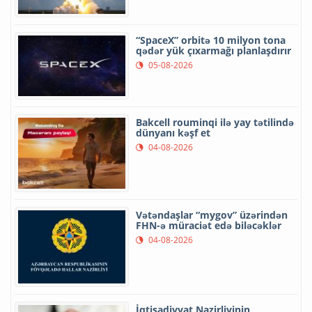
“SpaceX” orbitə 10 milyon tona
qədər yük çıxarmağı planlaşdırır
05-08-2026
Bakcell rouminqi ilə yay tətilində
dünyanı kəşf et
04-08-2026
Vətəndaşlar “mygov” üzərindən
FHN-ə müraciət edə biləcəklər
04-08-2026
İqtisadiyyat Nazirliyinin