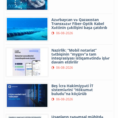
Azərbaycan və Qazaxıstan
Transxəzər Fiber-Optik Kabel
Xəttinin çəkilişini başa çatdırıb
06-08-2026
Nazirlik: “Mobil notariat”
tətbiqinin “mygov”a tam
inteqrasiyası istiqamətində işlər
davam etdirilir
06-08-2026
Beş İcra Hakimiyyəti İT
sistemlərini “Hökumət
buludu”na köçürüb
06-08-2026
Uşaqların rəqəmsal mühitdə