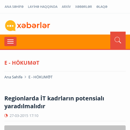
ANA SƏHİFƏ
LAYİHƏ HAQQINDA
ARXİV
XƏBƏRLƏR
ƏLAQƏ
E - HÖKUMƏT
Ana Səhifə
E - HÖKUMƏT
Regionlarda İT kadrların potensialı
yaradılmalıdır
27-03-2015
17:10