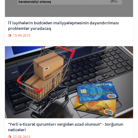
İT layihələrin büdcədən maliyyələşməsinin dayandırılması
problemlər yaradacaq
13-04-2015
“Yerli e-ticarət qurumları vergidən azad olunsun” - Sorğunun
nəticələri
27-02-2015