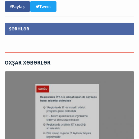
Paylaş
Tweet
ŞƏRHLƏR
OXŞAR XƏBƏRLƏR