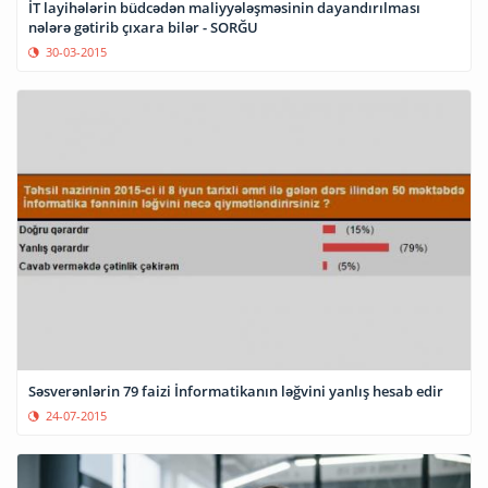
İT layihələrin büdcədən maliyyələşməsinin dayandırılması
nələrə gətirib çıxara bilər - SORĞU
30-03-2015
Səsverənlərin 79 faizi İnformatikanın ləğvini yanlış hesab edir
24-07-2015