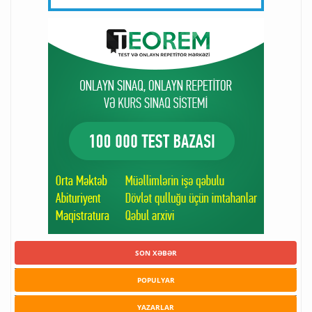
SON XƏBƏR
POPULYAR
YAZARLAR