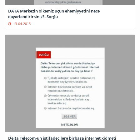
DATA Mərkəzin ölkəmiz üçün əhəmiyyətini necə
dəyərləndirirsiniz?- Sorğu
13-04-2015
Delta Telecom-un istifadəçilərə birbaşa internet xidməti