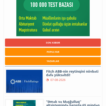
SON XƏBƏR
POPULYAR
YAZARLAR
Fitch ABB-nin reytinqini növbəti
dəfə yüksəltdi!
07-08-2026
“Əmək və Məşğulluq”
altsistemində hazırda 65 mindən