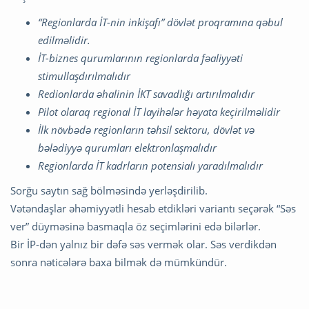
“Regionlarda İT-nin inkişafı” dövlət proqramına qəbul
edilməlidir.
İT-biznes qurumlarının regionlarda fəaliyyəti
stimullaşdırılmalıdır
Redionlarda əhalinin İKT savadlığı artırılmalıdır
Pilot olaraq regional İT layihələr həyata keçirilməlidir
İlk növbədə regionların təhsil sektoru, dövlət və
bələdiyyə qurumları elektronlaşmalıdır
Regionlarda İT kadrların potensialı yaradılmalıdır
Sorğu saytın sağ bölməsində yerləşdirilib.
Vətəndaşlar əhəmiyyətli hesab etdikləri variantı seçərək “Səs
ver” düyməsinə basmaqla öz seçimlərini edə bilərlər.
Bir İP-dən yalnız bir dəfə səs vermək olar. Səs verdikdən
sonra nəticələrə baxa bilmək də mümkündür.