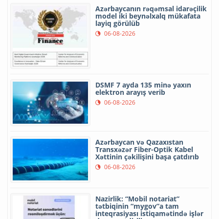
Azərbaycanın rəqəmsal idarəçilik
model iki beynəlxalq mükafata
layiq görülüb
06-08-2026
DSMF 7 ayda 135 minə yaxın
elektron arayış verib
06-08-2026
Azərbaycan və Qazaxıstan
Transxəzər Fiber-Optik Kabel
Xəttinin çəkilişini başa çatdırıb
06-08-2026
Nazirlik: “Mobil notariat”
tətbiqinin “mygov”a tam
inteqrasiyası istiqamətində işlər