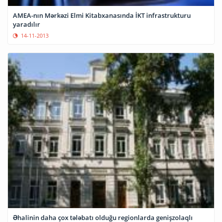
AMEA-nın Mərkəzi Elmi Kitabxanasında İKT infrastrukturu
yaradılır
14-11-2013
Əhalinin daha çox tələbatı olduğu regionlarda genişzolaqlı