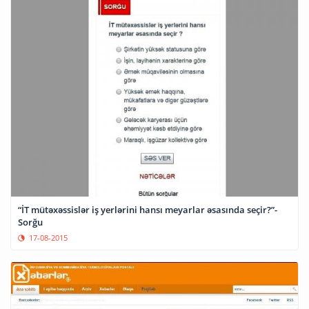
“İT mütəxəssislər iş yerlərini hansı meyarlar əsasında seçir?”-
Sorğu
17-08-2015