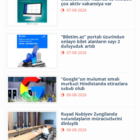
çox aktiv vakansiya var
07-08-2026
“Biletim.az” portalı üzərindən
onlayn bilet alanların sayı 2
dəfəyədək artıb
07-08-2026
“Google”un məlumat emalı
mərkəzi Hindistanda etirazlara
səbəb olub
06-08-2026
Rəşad Nəbiyev Zəngilanda
vətəndaşların müraciətlərini
dinləyib
06-08-2026