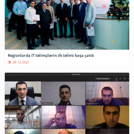
Regionlarda İT təlimçilərin ilk təlimi başa çatıb
28-12-2021