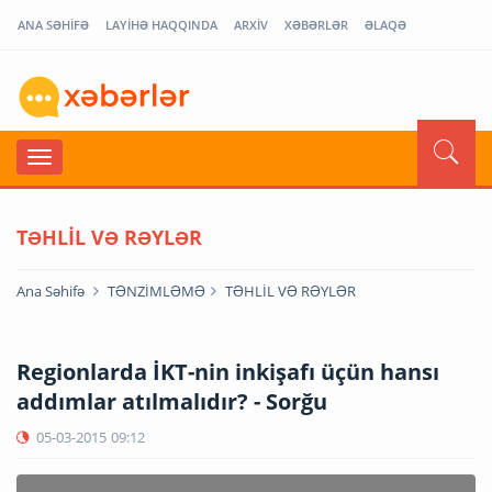
ANA SƏHİFƏ
LAYİHƏ HAQQINDA
ARXİV
XƏBƏRLƏR
ƏLAQƏ
TƏHLİL VƏ RƏYLƏR
Ana Səhifə
TƏNZİMLƏMƏ
TƏHLİL VƏ RƏYLƏR
Regionlarda İKT-nin inkişafı üçün hansı
addımlar atılmalıdır? - Sorğu
05-03-2015
09:12