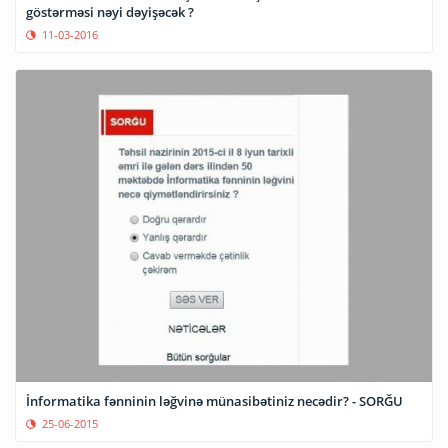
göstərməsi nəyi dəyişəcək ?
11-03-2016
İnformatika fənninin ləğvinə münasibətiniz necədir? - SORĞU
25-06-2015