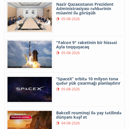
Nazir Qazaxıstanın Prezident
Administrasiyası rəhbərinin
müavini ilə görüşüb
05-08-2026
"Falcon 9" raketinin bir hissəsi
Ayla toqquşacaq
05-08-2026
“SpaceX” orbitə 10 milyon tona
qədər yük çıxarmağı planlaşdırır
05-08-2026
Bakcell rouminqi ilə yay tətilində
dünyanı kəşf et
04-08-2026