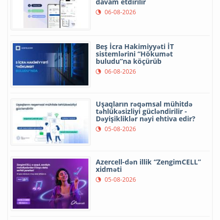
davam etdirilir
06-08-2026
Beş İcra Hakimiyyəti İT
sistemlərini “Hökumət
buludu”na köçürüb
06-08-2026
Uşaqların rəqəmsal mühitdə
təhlükəsizliyi gücləndirilir -
Dəyişikliklər nəyi ehtiva edir?
05-08-2026
Azercell-dən illik “ZengimCELL”
xidməti
05-08-2026