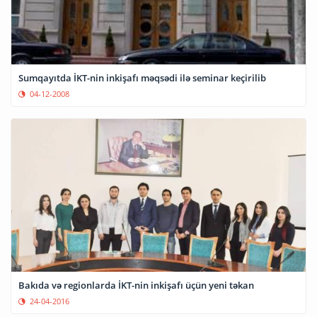
Sumqayıtda İKT-nin inkişafı məqsədi ilə seminar keçirilib
04-12-2008
Bakıda və regionlarda İKT-nin inkişafı üçün yeni təkan
24-04-2016