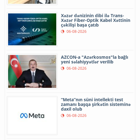
Xəzər dənizinin dibi ilə Trans-
Xəzər Fiber-Optik Kabel Xəttinin
çəkilişi başa çatıb
06-08-2026
AZCON-a "Azərkosmos"la bağlı
yeni səlahiyyətlər verilib
06-08-2026
“Meta”nın süni intellekti test
zamanı başqa şirkətin sisteminə
daxil olub
06-08-2026