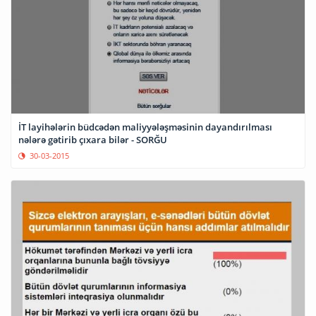
İT layihələrin büdcədən maliyyələşməsinin dayandırılması
nələrə gətirib çıxara bilər - SORĞU
30-03-2015