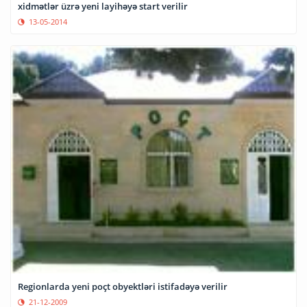
xidmətlər üzrə yeni layihəyə start verilir
13-05-2014
Regionlarda yeni poçt obyektləri istifadəyə verilir
21-12-2009