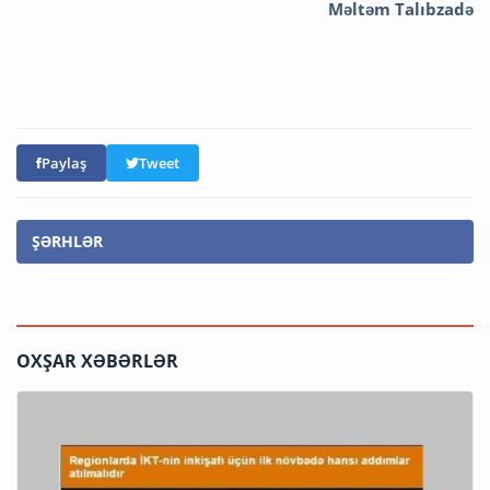
Məltəm Talıbzadə
Paylaş
Tweet
ŞƏRHLƏR
OXŞAR XƏBƏRLƏR