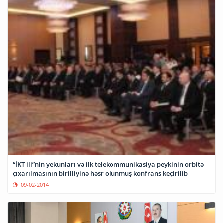
“İKT ili”nin yekunları və ilk telekommunikasiya peykinin orbitə
çıxarılmasının birilliyinə həsr olunmuş konfrans keçirilib
09-02-2014