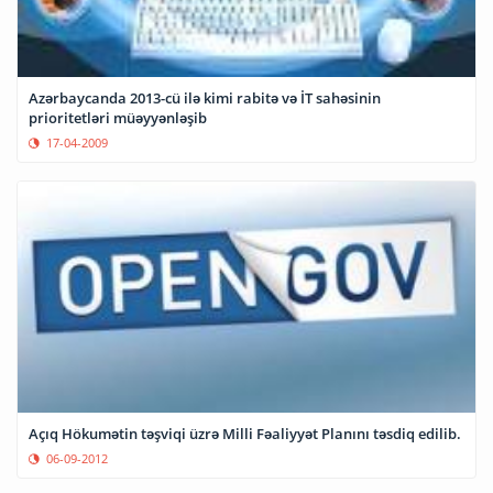
Azərbaycanda 2013-cü ilə kimi rabitə və İT sahəsinin
prioritetləri müəyyənləşib
17-04-2009
Açıq Hökumətin təşviqi üzrə Milli Fəaliyyət Planını təsdiq edilib.
06-09-2012