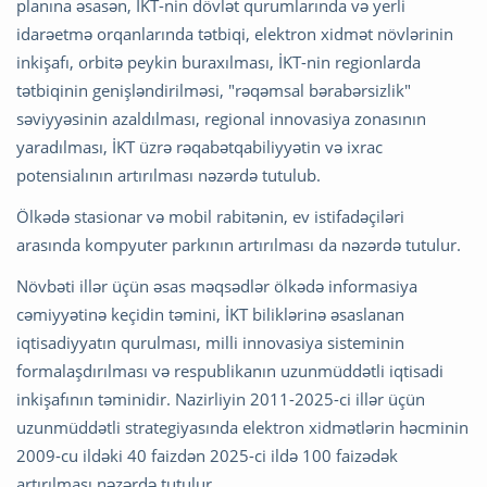
planına əsasən, İKT-nin dövlət qurumlarında və yerli
idarəetmə orqanlarında tətbiqi, elektron xidmət növlərinin
inkişafı, orbitə peykin buraxılması, İKT-nin regionlarda
tətbiqinin genişləndirilməsi, "rəqəmsal bərabərsizlik"
səviyyəsinin azaldılması, regional innovasiya zonasının
yaradılması, İKT üzrə rəqabətqabiliyyətin və ixrac
potensialının artırılması nəzərdə tutulub.
Ölkədə stasionar və mobil rabitənin, ev istifadəçiləri
arasında kompyuter parkının artırılması da nəzərdə tutulur.
Növbəti illər üçün əsas məqsədlər ölkədə informasiya
cəmiyyətinə keçidin təmini, İKT biliklərinə əsaslanan
iqtisadiyyatın qurulması, milli innovasiya sisteminin
formalaşdırılması və respublikanın uzunmüddətli iqtisadi
inkişafının təminidir. Nazirliyin 2011-2025-ci illər üçün
uzunmüddətli strategiyasında elektron xidmətlərin həcminin
2009-cu ildəki 40 faizdən 2025-ci ildə 100 faizədək
artırılması nəzərdə tutulur.