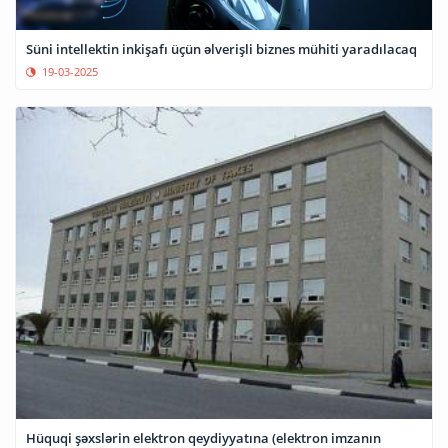
Süni intellektin inkişafı üçün əlverişli biznes mühiti yaradılacaq
19-03-2025
Hüquqi şəxslərin elektron qeydiyyatına (elektron imzanın