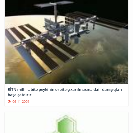
RİTN milli rabitə peykinin orbitə çıxarılmasına dair danışıqları
başa çatdırır
06-11-2009