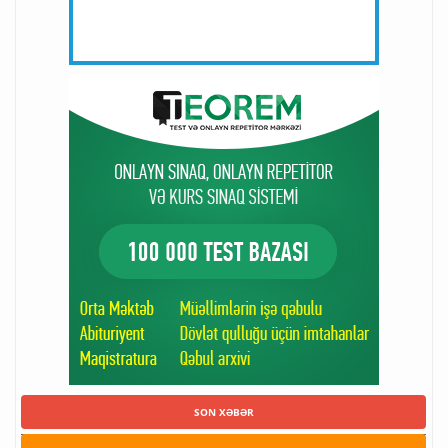
SON XƏBƏR