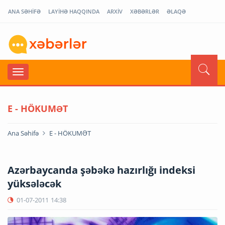
ANA SƏHİFƏ
LAYİHƏ HAQQINDA
ARXİV
XƏBƏRLƏR
ƏLAQƏ
E - HÖKUMƏT
Ana Səhifə
E - HÖKUMƏT
Azərbaycanda şəbəkə hazırlığı indeksi
yüksələcək
01-07-2011
14:38