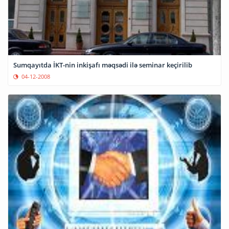
Sumqayıtda İKT-nin inkişafı məqsədi ilə seminar keçirilib
04-12-2008