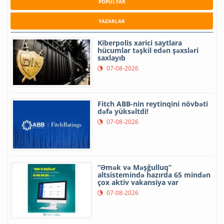
POPULYAR
YAZARLAR
Kiberpolis xarici saytlara
hücumlar təşkil edən şəxsləri
saxlayıb
07-08-2026
Fitch ABB-nin reytinqini növbəti
dəfə yüksəltdi!
07-08-2026
“Əmək və Məşğulluq”
altsistemində hazırda 65 mindən
çox aktiv vakansiya var
07-08-2026