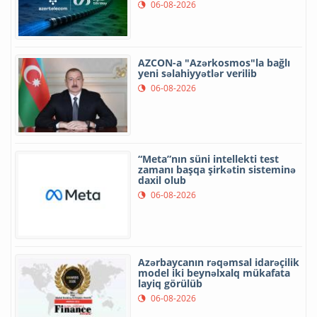
06-08-2026
AZCON-a "Azərkosmos"la bağlı
yeni səlahiyyətlər verilib
06-08-2026
“Meta”nın süni intellekti test
zamanı başqa şirkətin sisteminə
daxil olub
06-08-2026
Azərbaycanın rəqəmsal idarəçilik
model iki beynəlxalq mükafata
layiq görülüb
06-08-2026