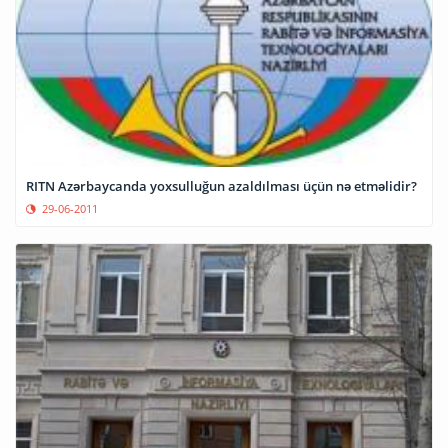
RITN Azərbaycanda yoxsulluğun azaldılması üçün nə etməlidir?
29-06-2011