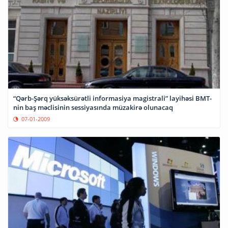
“Qərb-Şərq yüksəksürətli informasiya magistrali” layihəsi BMT-
nin baş məclisinin sessiyasında müzakirə olunacaq
07-01-2009