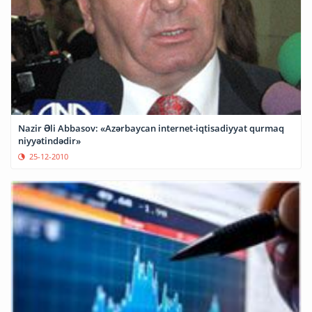
Nazir Əli Abbasov: «Azərbaycan internet-iqtisadiyyat qurmaq
niyyətindədir»
25-12-2010