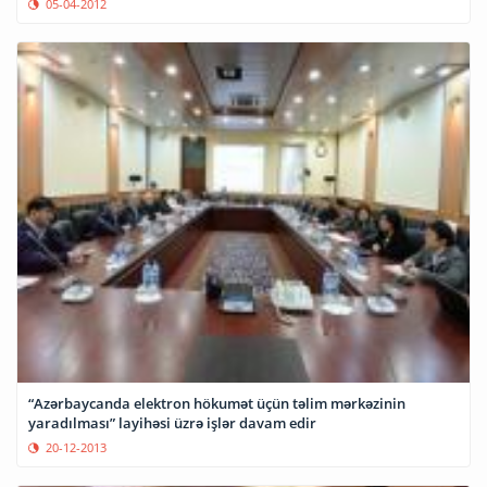
05-04-2012
“Azərbaycanda elektron hökumət üçün təlim mərkəzinin
yaradılması” layihəsi üzrə işlər davam edir
20-12-2013