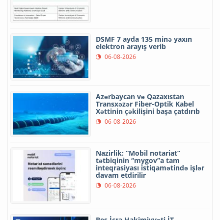
DSMF 7 ayda 135 minə yaxın
elektron arayış verib
06-08-2026
Azərbaycan və Qazaxıstan
Transxəzər Fiber-Optik Kabel
Xəttinin çəkilişini başa çatdırıb
06-08-2026
Nazirlik: “Mobil notariat”
tətbiqinin “mygov”a tam
inteqrasiyası istiqamətində işlər
davam etdirilir
06-08-2026
Beş İcra Hakimiyyəti İT