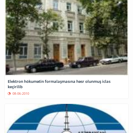
Elektron hökumətin formalaşmasına həsr olunmuş iclas
keçirilib
08-06-2010