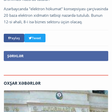
Azərbaycanda "elektron hökumət" konsepsiyası çərçivəsində
20 baza elektron xidmətin tətbiqi nəzərdə tutulub. Bunun
12-si əhali, 8-i isə biznes sektoru üçün olacaq.
Paylaş
Tweet
ŞƏRHLƏR
OXŞAR XƏBƏRLƏR