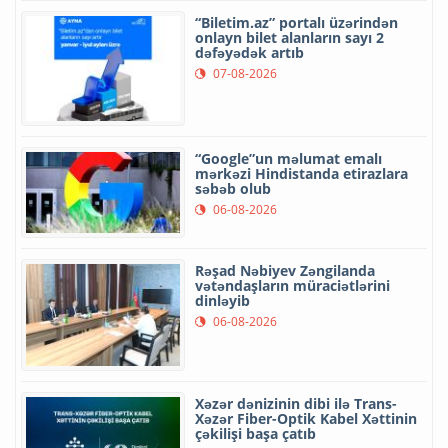
“Biletim.az” portalı üzərindən
onlayn bilet alanların sayı 2
dəfəyədək artıb
07-08-2026
“Google”un məlumat emalı
mərkəzi Hindistanda etirazlara
səbəb olub
06-08-2026
Rəşad Nəbiyev Zəngilanda
vətəndaşların müraciətlərini
dinləyib
06-08-2026
Xəzər dənizinin dibi ilə Trans-
Xəzər Fiber-Optik Kabel Xəttinin
çəkilişi başa çatıb