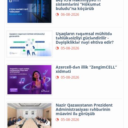
sistemlərini “Hökumət
buludu”na köçürüb
06-08-2026
Uşaqların rəqəmsal mühitdə
təhlükəsizliyi gücləndirilir -
Dəyişikliklər nəyi ehtiva edir?
05-08-2026
Azercell-dən illik “ZengimCELL”
xidməti
05-08-2026
Nazir Qazaxıstanın Prezident
Administrasiyası rəhbərinin
müavini ilə görüşüb
05-08-2026