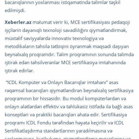
bacarıqlarının yoxlanması istiqamətində təlimlər təşkil
edilmişdi.
Xeberler.az
məlumat verir ki, MCE sertifikasiyası pedaqoji
işçilərin dayanıqlı texnoloji savadlılığını qiymətləndirmək,
müxtəlif səviyyələrdə innovativ texnologiya və
metodikaların təhsilə tətbiqini öyrənmək məqsədi daşıyan
beynəlxalq proqramdır. Təlim proqramının sonunda təlimdə
iştirak edən təhsilverənlər MCE sertifikasiya imtahanında
iştirak edirlər.
“ICDL Kompüter və Onlayn Bacarıqlar imtahanı” əsas
rəqəmsal bacarıqları qiymətləndirən beynəlxalq sertifikasiya
proqramının bir hissəsidir. Bu modul kompüterlərdən və
onlayn alətlərdən effektiv və təhlükəsiz istifadə ilə bağlı əsas
konseptləri və praktiki bacarıqları əhatə edir. Sertifikasiya
proqramı ICDL Fondu tərəfindən həyata keçirilir və ICDL
Sertifikatlaşdırma standartlarının yaradılmasına və
saxlanmasına, kurikuluma, qiymətləndirmə meyarlarına və