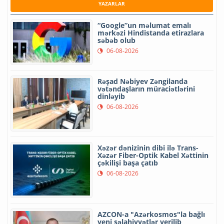
YAZARLAR
“Google”un məlumat emalı
mərkəzi Hindistanda etirazlara
səbəb olub
06-08-2026
Rəşad Nəbiyev Zəngilanda
vətəndaşların müraciətlərini
dinləyib
06-08-2026
Xəzər dənizinin dibi ilə Trans-
Xəzər Fiber-Optik Kabel Xəttinin
çəkilişi başa çatıb
06-08-2026
AZCON-a "Azərkosmos"la bağlı
yeni səlahiyyətlər verilib