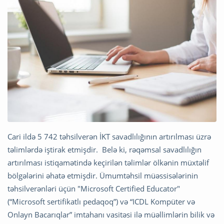
Cari ildə 5 742 təhsilverən İKT savadlılığının artırılması üzrə
təlimlərdə iştirak etmişdir. Belə ki, rəqəmsal savadlılığın
artırılması istiqamətində keçirilən təlimlər ölkənin müxtəlif
bölgələrini əhatə etmişdir. Ü
mumtəhsil müəssisələrinin
təhsilverənləri üçün "Microsoft Certified Educator"
(“Microsoft sertifikatlı pedaqoq”) və “ICDL Kompüter və
Onlayn Bacarıqlar” imtahanı vasitəsi ilə müəllimlərin bilik və