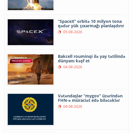
“SpaceX” orbitə 10 milyon tona
qədər yük çıxarmağı planlaşdırır
05-08-2026
Bakcell rouminqi ilə yay tətilində
dünyanı kəşf et
04-08-2026
Vətəndaşlar “mygov” üzərindən
FHN-ə müraciət edə biləcəklər
04-08-2026