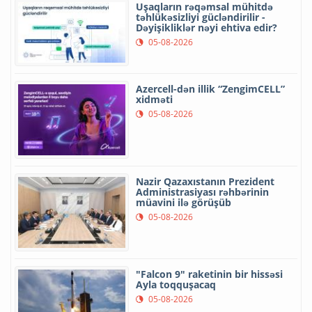
Uşaqların rəqəmsal mühitdə
təhlükəsizliyi gücləndirilir -
Dəyişikliklər nəyi ehtiva edir?
05-08-2026
Azercell-dən illik “ZengimCELL”
xidməti
05-08-2026
Nazir Qazaxıstanın Prezident
Administrasiyası rəhbərinin
müavini ilə görüşüb
05-08-2026
"Falcon 9" raketinin bir hissəsi
Ayla toqquşacaq
05-08-2026