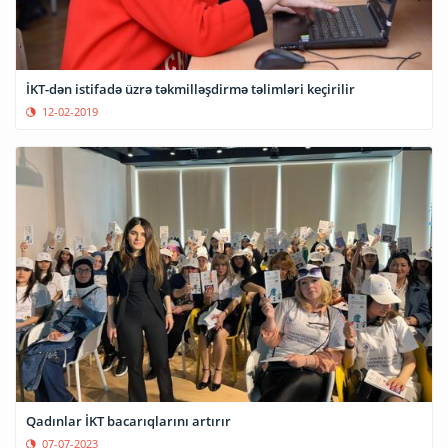
İKT-dən istifadə üzrə təkmilləşdirmə təlimləri keçirilir
12-02-2019
Qadınlar İKT bacarıqlarını artırır
07-07-2023