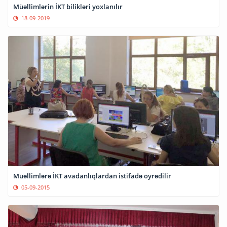
Müəllimlərin İKT bilikləri yoxlanılır
18-09-2019
Müəllimlərə İKT avadanlıqlardan istifadə öyrədilir
05-09-2015