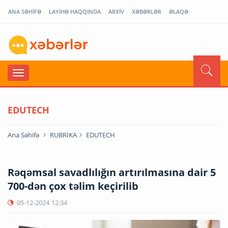
ANA SƏHİFƏ
LAYİHƏ HAQQINDA
ARXİV
XƏBƏRLƏR
ƏLAQƏ
EDUTECH
Ana Səhifə
RUBRİKA
EDUTECH
Rəqəmsal savadlılığın artırılmasına dair 5
700-dən çox təlim keçirilib
05-12-2024
12:34