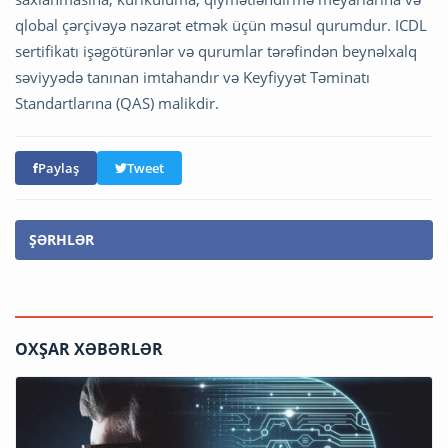
qlobal çərçivəyə nəzarət etmək üçün məsul qurumdur. ICDL
sertifikatı işəgötürənlər və qurumlar tərəfindən beynəlxalq
səviyyədə tanınan imtahandır və Keyfiyyət Təminatı
Standartlarına (QAS) malikdir.
Paylaş
Tweet
ŞƏRHLƏR
OXŞAR XƏBƏRLƏR