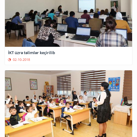
İKT üzrə təlimlər keçirilib
02-10-2018