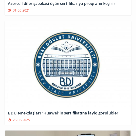
Azercell diler şəbəkəsi üçün sertifikasiya proqramı keçirir
31-05-2021
BDU əməkdaşları “Huawei”in sertifikatına layiq görülüblər
26-05-2025