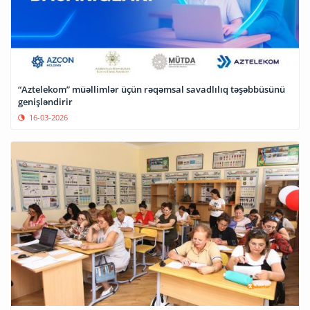
“Aztelekom” müəllimlər üçün rəqəmsal savadlılıq təşəbbüsünü
genişləndirir
16-03-2026