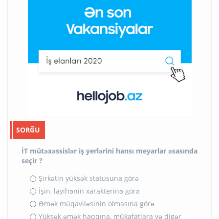
SORĞU
İT mütəxəssislər iş yerlərini hansı meyarlar əsasında
seçir ?
Şirkətin yüksək statusuna görə
İşin, layihənin xarakterinə görə
Əmək müqaviləsinin olmasına görə
Yüksək əmək haqqına, mükafatlara və digər