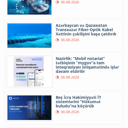
06-08-2026
Azərbaycan və Qazaxıstan
Transxəzər Fiber-Optik Kabel
Xəttinin çəkilişini başa çatdırıb
06-08-2026
Nazirlik: “Mobil notariat”
tətbiqinin “mygov”a tam
inteqrasiyası istiqamətində işlər
davam etdirilir
06-08-2026
Beş İcra Hakimiyyəti İT
sistemlərini “Hökumət
buludu”na köçürüb
06-08-2026