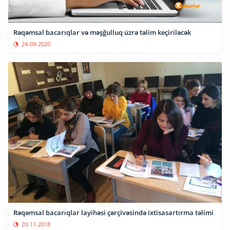
Rəqəmsal bacarıqlar və məşğulluq üzrə təlim keçiriləcək
24-09-2020
Rəqəmsal bacarıqlar layihəsi çərçivəsində ixtisasartırma təlimi
20-11-2018