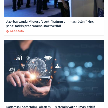
Azərbaycanda Microsoft sertifikatının alınması üçün “İkinci
şans” tədris proqramına start verildi
01-02-2010
Rəqəmsal bacarıqları ölçən milli sistemin yaradılması təklif