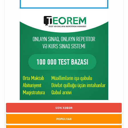
SON XƏBƏR
POPULYAR