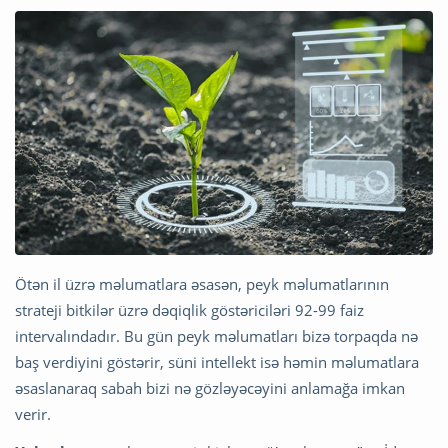
Ötən il üzrə məlumatlara əsasən, peyk məlumatlarının
strateji bitkilər üzrə dəqiqlik göstəriciləri 92-99 faiz
intervalındadır. Bu gün peyk məlumatları bizə torpaqda nə
baş verdiyini göstərir, süni intellekt isə həmin məlumatlara
əsaslanaraq sabah bizi nə gözləyəcəyini anlamağa imkan
verir.