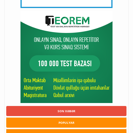
SON XƏBƏR
POPULYAR