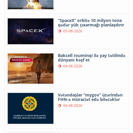
“SpaceX” orbitə 10 milyon tona
qədər yük çıxarmağı planlaşdırır
05-08-2026
Bakcell rouminqi ilə yay tətilində
dünyanı kəşf et
04-08-2026
Vətəndaşlar “mygov” üzərindən
FHN-ə müraciət edə biləcəklər
04-08-2026