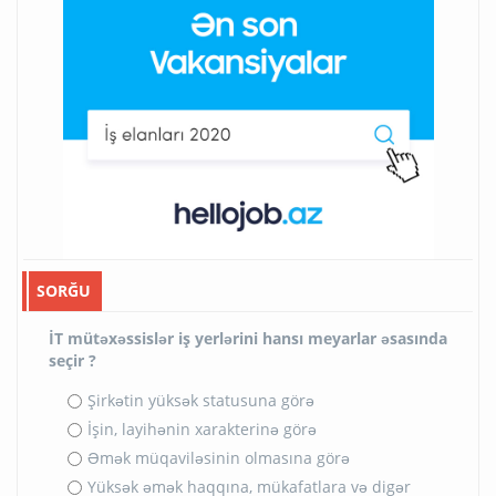
SORĞU
İT mütəxəssislər iş yerlərini hansı meyarlar əsasında
seçir ?
Şirkətin yüksək statusuna görə
İşin, layihənin xarakterinə görə
Əmək müqaviləsinin olmasına görə
Yüksək əmək haqqına, mükafatlara və digər