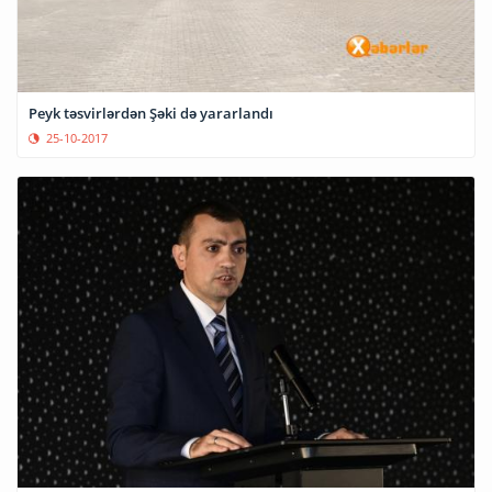
Peyk təsvirlərdən Şəki də yararlandı
25-10-2017