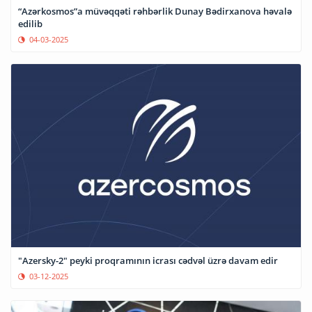
“Azərkosmos”a müvəqqəti rəhbərlik Dunay Bədirxanova həvalə
edilib
04-03-2025
"Azersky-2" peyki proqramının icrası cədvəl üzrə davam edir
03-12-2025