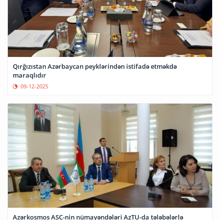
Qırğızıstan Azərbaycan peyklərindən istifadə etməkdə
maraqlıdır
09-12-2025
Azərkosmos ASC-nin nümayəndələri AzTU-da tələbələrlə