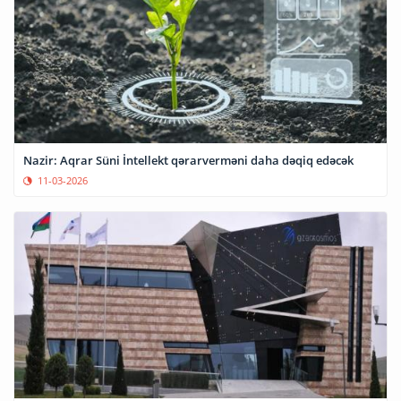
Nazir: Aqrar Süni İntellekt qərarverməni daha dəqiq edəcək
11-03-2026