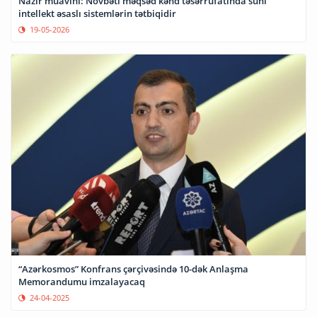
Nazir müavini: Növbəti məqsəd kənd təsərrüfatında süni
intellekt əsaslı sistemlərin tətbiqidir
19-05-2026
“Azərkosmos” Konfrans çərçivəsində 10-dək Anlaşma
Memorandumu imzalayacaq
24-04-2025