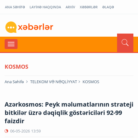
ANA SƏHİFƏ
LAYİHƏ HAQQINDA
ARXİV
XƏBƏRLƏR
ƏLAQƏ
KOSMOS
Ana Səhifə
TELEKOM VƏ NƏQLİYYAT
KOSMOS
Azərkosmos: Peyk məlumatlarının strateji
bitkilər üzrə dəqiqlik göstəriciləri 92-99
faizdir
06-05-2026
13:59