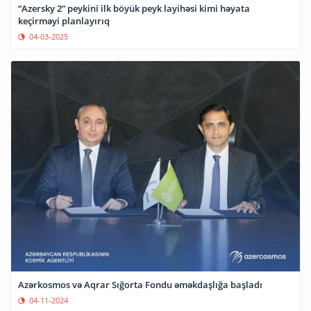
“Azersky 2” peykini ilk böyük peyk layihəsi kimi həyata
keçirməyi planlayırıq
04-03-2025
Azərkosmos və Aqrar Sığorta Fondu əməkdaşlığa başladı
04-11-2024