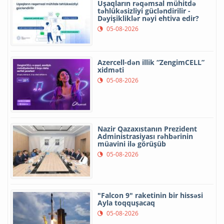
Uşaqların rəqəmsal mühitdə
təhlükəsizliyi gücləndirilir -
Dəyişikliklər nəyi ehtiva edir?
05-08-2026
Azercell-dən illik “ZengimCELL”
xidməti
05-08-2026
Nazir Qazaxıstanın Prezident
Administrasiyası rəhbərinin
müavini ilə görüşüb
05-08-2026
"Falcon 9" raketinin bir hissəsi
Ayla toqquşacaq
05-08-2026