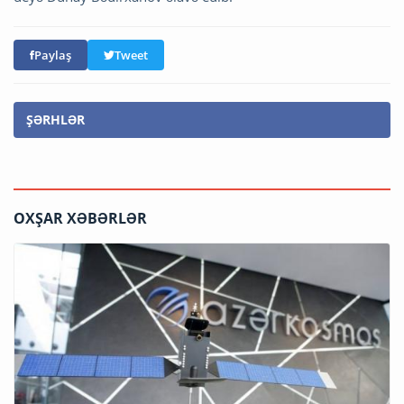
Paylaş
Tweet
ŞƏRHLƏR
OXŞAR XƏBƏRLƏR