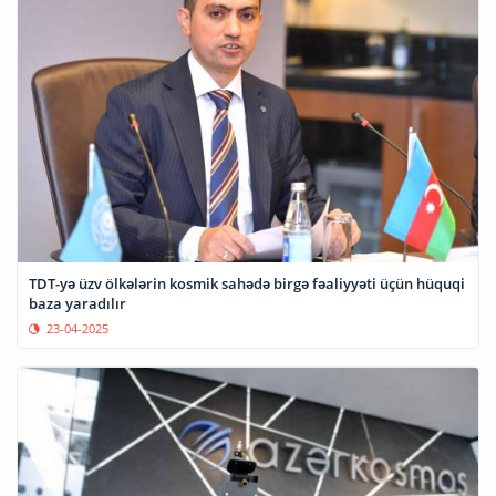
TDT-yə üzv ölkələrin kosmik sahədə birgə fəaliyyəti üçün hüquqi
baza yaradılır
23-04-2025