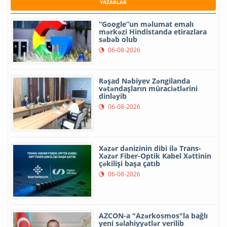
YAZARLAR
“Google”un məlumat emalı
mərkəzi Hindistanda etirazlara
səbəb olub
06-08-2026
Rəşad Nəbiyev Zəngilanda
vətəndaşların müraciətlərini
dinləyib
06-08-2026
Xəzər dənizinin dibi ilə Trans-
Xəzər Fiber-Optik Kabel Xəttinin
çəkilişi başa çatıb
06-08-2026
AZCON-a "Azərkosmos"la bağlı
yeni səlahiyyətlər verilib