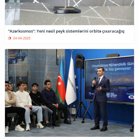
“Azərkosmos”: Yeni nəsil peyk sistemlərini orbitə çıxaracağıq
24-04-2025