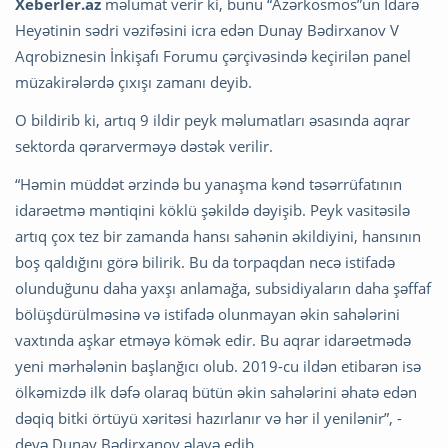
Xeberler.az
məlumat verir ki, bunu “Azərkosmos”un İdarə
Heyətinin sədri vəzifəsini icra edən Dunay Bədirxanov V
Aqrobiznesin İnkişafı Forumu çərçivəsində keçirilən panel
müzakirələrdə çıxışı zamanı deyib.
O bildirib ki, artıq 9 ildir peyk məlumatları əsasında aqrar
sektorda qərarverməyə dəstək verilir.
“Həmin müddət ərzində bu yanaşma kənd təsərrüfatının
idarəetmə məntiqini köklü şəkildə dəyişib. Peyk vasitəsilə
artıq çox tez bir zamanda hansı sahənin əkildiyini, hansının
boş qaldığını görə bilirik. Bu da torpaqdan necə istifadə
olunduğunu daha yaxşı anlamağa, subsidiyaların daha şəffaf
bölüşdürülməsinə və istifadə olunmayan əkin sahələrini
vaxtında aşkar etməyə kömək edir. Bu aqrar idarəetmədə
yeni mərhələnin başlanğıcı olub. 2019-cu ildən etibarən isə
ölkəmizdə ilk dəfə olaraq bütün əkin sahələrini əhatə edən
dəqiq bitki örtüyü xəritəsi hazırlanır və hər il yenilənir”, -
deyə Dunay Bədirxanov əlavə edib.