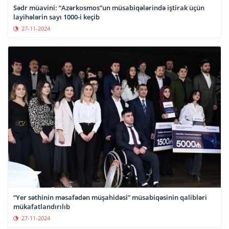
Sədr müavini: “Azərkosmos”un müsabiqələrində iştirak üçün
layihələrin sayı 1000-i keçib
27-11-2024
“Yer səthinin məsafədən müşahidəsi” müsabiqəsinin qalibləri
mükafatlandırılıb
27-11-2024