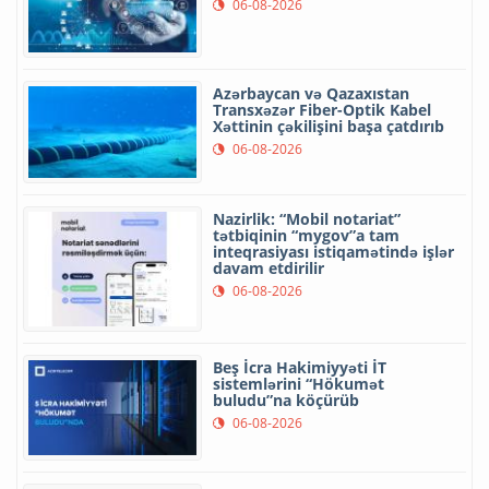
06-08-2026
Azərbaycan və Qazaxıstan
Transxəzər Fiber-Optik Kabel
Xəttinin çəkilişini başa çatdırıb
06-08-2026
Nazirlik: “Mobil notariat”
tətbiqinin “mygov”a tam
inteqrasiyası istiqamətində işlər
davam etdirilir
06-08-2026
Beş İcra Hakimiyyəti İT
sistemlərini “Hökumət
buludu”na köçürüb
06-08-2026