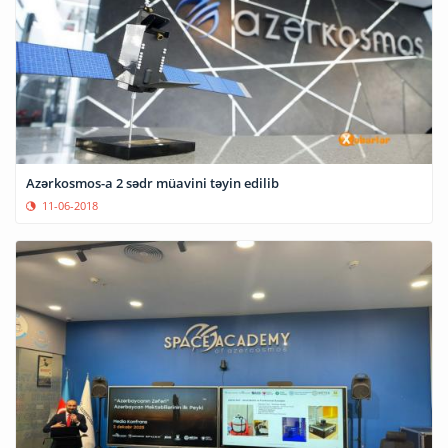
Azərkosmos-a 2 sədr müavini təyin edilib
11-06-2018