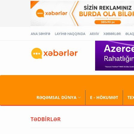
ANA SƏHİFƏ
LAYİHƏ HAQQINDA
ARXİV
XƏBƏRLƏR
ƏLA
RƏQƏMSAL DÜNYA
E - HÖKUMƏT
TE
TƏDBİRLƏR