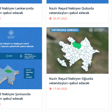
d Nəbiyev Lənkəranda
Nazir Rəşad Nəbiyev Qubada
rı qəbul edəcək
vətəndaşları qəbul edəcək
2
26-07-2022
Nazir Rəşad Nəbiyev Oğuzda
vətəndaşları qəbul edəcək
17-09-2025
d Nəbiyev Şamaxıda
vətəndaşları qəbul edəcək
2