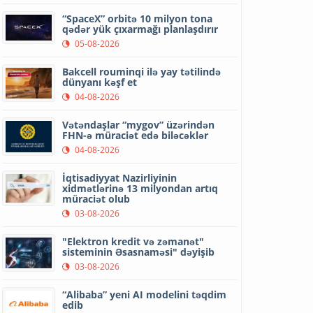
“SpaceX” orbitə 10 milyon tona
qədər yük çıxarmağı planlaşdırır
05-08-2026
Bakcell rouminqi ilə yay tətilində
dünyanı kəşf et
04-08-2026
Vətəndaşlar “mygov” üzərindən
FHN-ə müraciət edə biləcəklər
04-08-2026
İqtisadiyyat Nazirliyinin
xidmətlərinə 13 milyondan artıq
müraciət olub
03-08-2026
"Elektron kredit və zəmanət"
sisteminin Əsasnaməsi" dəyişib
03-08-2026
“Alibaba” yeni AI modelini təqdim
edib