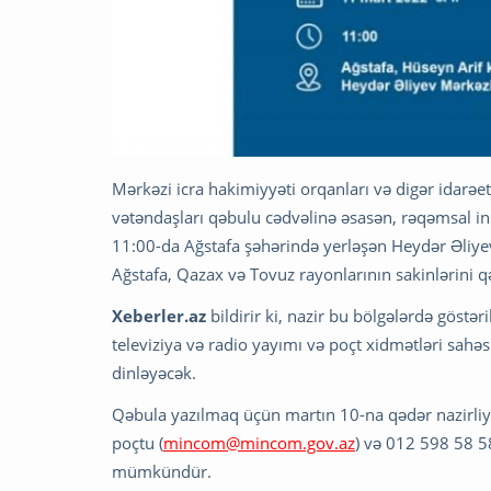
Mərkəzi icra hakimiyyəti orqanları və digər idarə
vətəndaşları qəbulu cədvəlinə əsasən, rəqəmsal in
11:00-da Ağstafa şəhərində yerləşən Heydər Əliye
Ağstafa, Qazax və Tovuz rayonlarının sakinlərini q
Xeberler.az
bildirir ki, nazir bu bölgələrdə göstə
televiziya və radio yayımı və poçt xidmətləri sahə
dinləyəcək.
Qəbula yazılmaq üçün martın 10-na qədər nazirliyi
poçtu (
mincom@mincom.gov.az
) və 012 598 58 58
mümkündür.