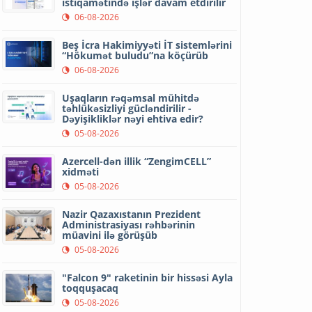
istiqamətində işlər davam etdirilir
06-08-2026
Beş İcra Hakimiyyəti İT sistemlərini
“Hökumət buludu”na köçürüb
06-08-2026
Uşaqların rəqəmsal mühitdə
təhlükəsizliyi gücləndirilir -
Dəyişikliklər nəyi ehtiva edir?
05-08-2026
Azercell-dən illik “ZengimCELL”
xidməti
05-08-2026
Nazir Qazaxıstanın Prezident
Administrasiyası rəhbərinin
müavini ilə görüşüb
05-08-2026
"Falcon 9" raketinin bir hissəsi Ayla
toqquşacaq
05-08-2026