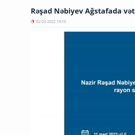
Rəşad Nəbiyev Ağstafada vət
02-03-2022
19:10