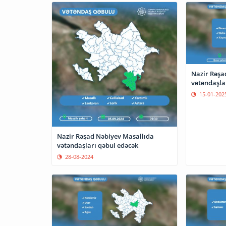
Nazir Rəşa
vətəndaşla
15-01-202
Nazir Rəşad Nəbiyev Masallıda
vətəndaşları qəbul edəcək
28-08-2024