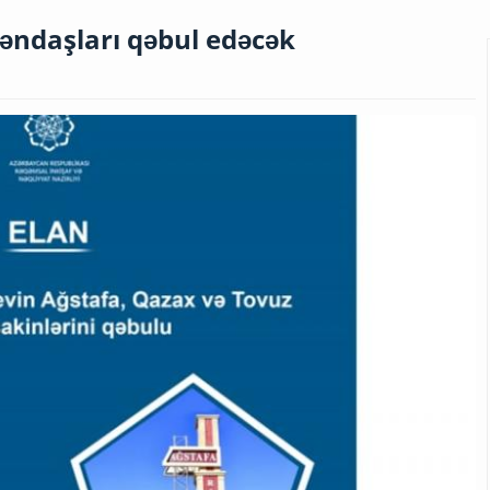
əndaşları qəbul edəcək