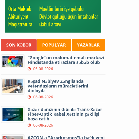
SON XƏBƏR
POPULYAR
YAZARLAR
“Google”un məlumat emalı mərkəzi
Hindistanda etirazlara səbəb olub
06-08-2026
Rəşad Nəbiyev Zəngilanda
vətəndaşların müraciətlərini
dinləyib
06-08-2026
Xəzər dənizinin dibi ilə Trans-Xəzər
Fiber-Optik Kabel Xəttinin çəkilişi
başa çatıb
06-08-2026
AZCON-a "Azərkosmos"la bağlı yeni