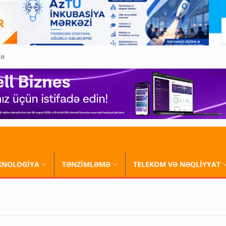
QƏ
XNOLOGİYA
TƏNZİMLƏMƏ
TELEKOM VƏ NƏQLİYYAT