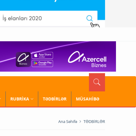
RUBRİKA
TƏDBİRLƏR
MÜSAHİBƏ
Ana Səhifə
TƏDBİRLƏR