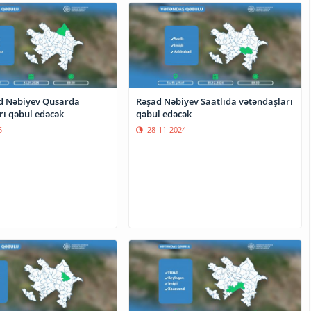
d Nəbiyev Qusarda
Rəşad Nəbiyev Saatlıda vətəndaşları
rı qəbul edəcək
qəbul edəcək
5
28-11-2024