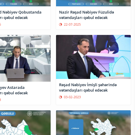
d Nəbiyev Qobustanda
Nazir Rəşad Nəbiyev Füzulidə
rı qəbul edəcək
vətəndaşları qəbul edəcək
6
22-07-2025
Rəşad Nəbiyev İmişli şəhərində
yev Astarada
vətəndaşları qəbul edəcək
rı qəbul edəcək
03-02-2023
3