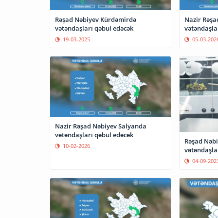
Rəşad Nəbiyev Kürdəmirdə
Nazir Rəşa
vətəndaşları qəbul edəcək
vətəndaşla
19-03-2025
05-03-202
Nazir Rəşad Nəbiyev Salyanda
vətəndaşları qəbul edəcək
Rəşad Nəbi
10-02-2026
vətəndaşla
04-09-202