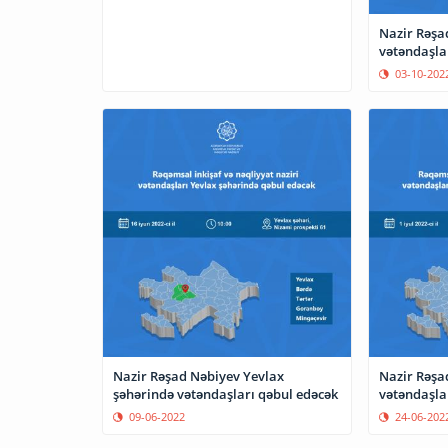
Nazir Rəşa
vətəndaşla
03-10-202
Nazir Rəşad Nəbiyev Yevlax
Nazir Rəşa
şəhərində vətəndaşları qəbul edəcək
09-06-2022
24-06-202