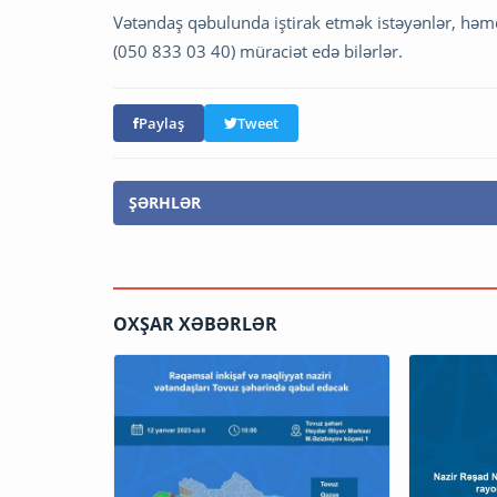
Vətəndaş qəbulunda iştirak etmək istəyənlər, hə
(050 833 03 40) müraciət edə bilərlər.
Paylaş
Tweet
ŞƏRHLƏR
OXŞAR XƏBƏRLƏR