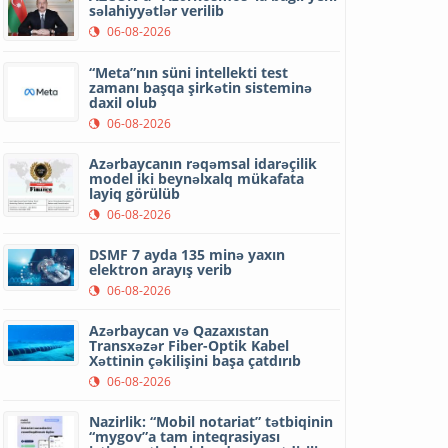
səlahiyyətlər verilib
06-08-2026
“Meta”nın süni intellekti test
zamanı başqa şirkətin sisteminə
daxil olub
06-08-2026
Azərbaycanın rəqəmsal idarəçilik
model iki beynəlxalq mükafata
layiq görülüb
06-08-2026
DSMF 7 ayda 135 minə yaxın
elektron arayış verib
06-08-2026
Azərbaycan və Qazaxıstan
Transxəzər Fiber-Optik Kabel
Xəttinin çəkilişini başa çatdırıb
06-08-2026
Nazirlik: “Mobil notariat” tətbiqinin
“mygov”a tam inteqrasiyası