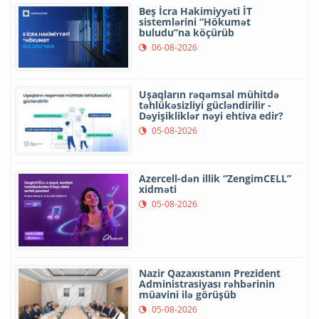
Beş İcra Hakimiyyəti İT
sistemlərini “Hökumət
buludu”na köçürüb
06-08-2026
Uşaqların rəqəmsal mühitdə
təhlükəsizliyi gücləndirilir -
Dəyişikliklər nəyi ehtiva edir?
05-08-2026
Azercell-dən illik “ZengimCELL”
xidməti
05-08-2026
Nazir Qazaxıstanın Prezident
Administrasiyası rəhbərinin
müavini ilə görüşüb
05-08-2026