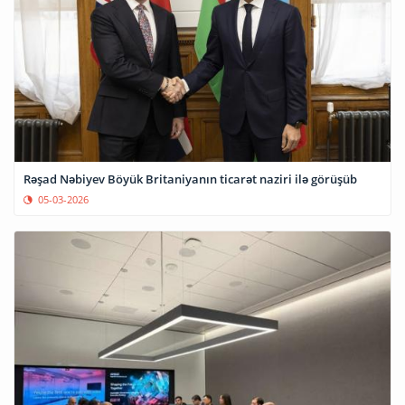
Rəşad Nəbiyev Böyük Britaniyanın ticarət naziri ilə görüşüb
05-03-2026