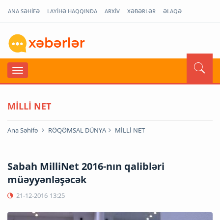
ANA SƏHİFƏ
LAYİHƏ HAQQINDA
ARXİV
XƏBƏRLƏR
ƏLAQƏ
MİLLİ NET
Ana Səhifə
RƏQƏMSAL DÜNYA
MİLLİ NET
Sabah MilliNet 2016-nın qalibləri
müəyyənləşəcək
21-12-2016
13:25