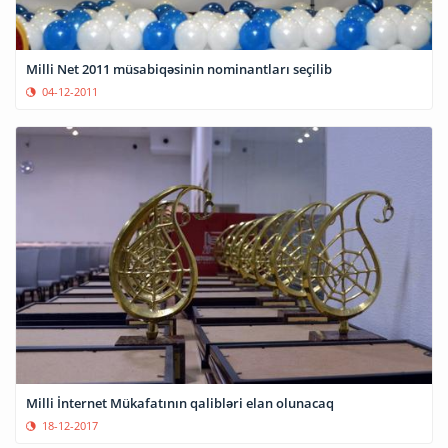
Milli Net 2011 müsabiqəsinin nominantları seçilib
04-12-2011
Milli İnternet Mükafatının qalibləri elan olunacaq
18-12-2017