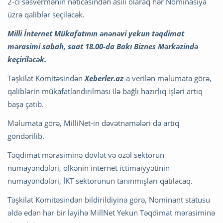
2-ci səsvermənin nəticəsindən asılı olaraq hər Nominasiya
üzrə qaliblər seçiləcək.
Milli İnternet Mükafatının ənənəvi yekun təqdimat
mərasimi sabah, saat 18.00-da Bakı Biznes Mərkəzində
keçiriləcək.
Təşkilat Komitəsindən
Xeberler.az
-a verilən məlumata görə,
qaliblərin mükafatlandırılması ilə bağlı hazırlıq işləri artıq
başa çatıb.
Məlumata görə, MilliNet-in dəvətnamələri də artıq
göndərilib.
Təqdimat mərasiminə dövlət və özəl sektorun
nümayəndələri, ölkənin internet ictimaiyyətinin
nümayəndələri, İKT sektorunun tanınmışları qatılacaq.
Təşkilat Komitəsindən bildirildiyinə görə, Nominant statusu
əldə edən hər bir layihə MillNet Yekun Təqdimat mərasiminə