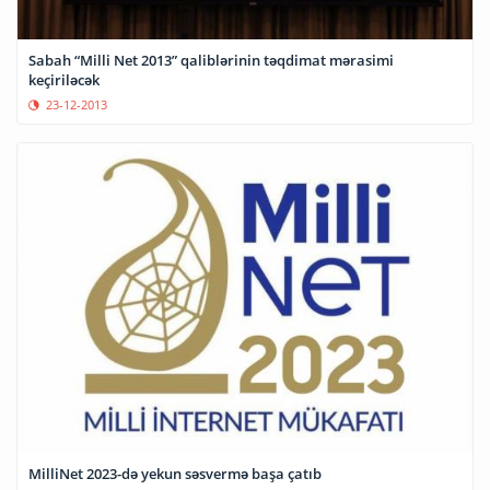
Sabah “Milli Net 2013” qaliblərinin təqdimat mərasimi
keçiriləcək
23-12-2013
MilliNet 2023-də yekun səsvermə başa çatıb