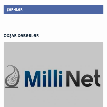
ŞƏRHLƏR
OXŞAR XƏBƏRLƏR