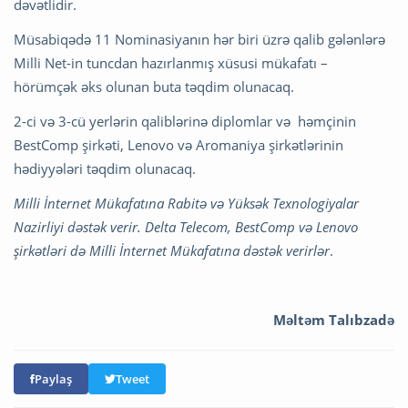
dəvətlidir.
Müsabiqədə 11 Nominasiyanın hər biri üzrə qalib gələnlərə
Milli Net-in tuncdan hazırlanmış xüsusi mükafatı –
hörümçək əks olunan buta təqdim olunacaq.
2-ci və 3-cü yerlərin qaliblərinə diplomlar və həmçinin
BestComp şirkəti, Lenovo və Aromaniya şirkətlərinin
hədiyyələri təqdim olunacaq.
Milli İnternet Mükafatına Rabitə və Yüksək Texnologiyalar
Nazirliyi dəstək verir. Delta Telecom, BestComp və Lenovo
şirkətləri də Milli İnternet Mükafatına dəstək verirlər
.
Məltəm Talıbzadə
Paylaş
Tweet