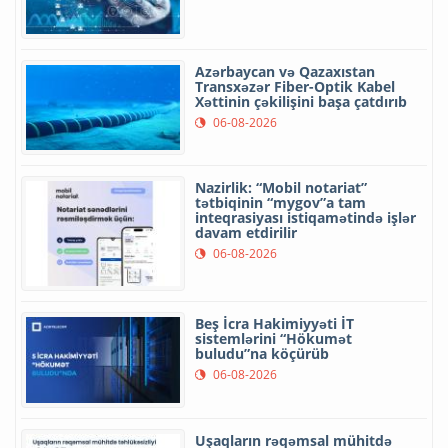
Azərbaycan və Qazaxıstan
Transxəzər Fiber-Optik Kabel
Xəttinin çəkilişini başa çatdırıb
06-08-2026
Nazirlik: “Mobil notariat”
tətbiqinin “mygov”a tam
inteqrasiyası istiqamətində işlər
davam etdirilir
06-08-2026
Beş İcra Hakimiyyəti İT
sistemlərini “Hökumət
buludu”na köçürüb
06-08-2026
Uşaqların rəqəmsal mühitdə