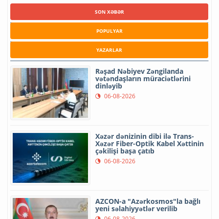
SON XƏBƏR
POPULYAR
YAZARLAR
Rəşad Nəbiyev Zəngilanda
vətəndaşların müraciətlərini
dinləyib
06-08-2026
Xəzər dənizinin dibi ilə Trans-
Xəzər Fiber-Optik Kabel Xəttinin
çəkilişi başa çatıb
06-08-2026
AZCON-a "Azərkosmos"la bağlı
yeni səlahiyyətlər verilib
06-08-2026