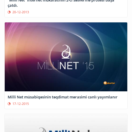
“Milli Net” İnternet mükafatının 2-ci səsvermə prosesi başa
çatdı.
20-12-2013
Milli Net müsabiqəsinin təqdimat mərasimi canlı yayımlanır
17-12-2015