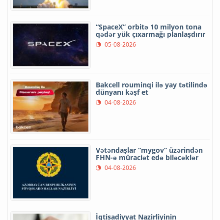
“SpaceX” orbitə 10 milyon tona
qədər yük çıxarmağı planlaşdırır
05-08-2026
Bakcell rouminqi ilə yay tətilində
dünyanı kəşf et
04-08-2026
Vətəndaşlar “mygov” üzərindən
FHN-ə müraciət edə biləcəklər
04-08-2026
İqtisadiyyat Nazirliyinin