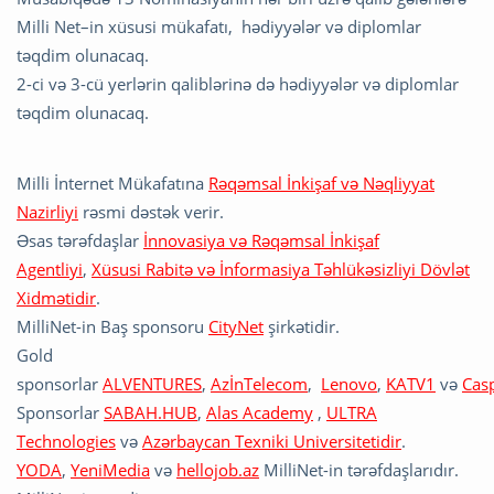
Milli Net–in xüsusi mükafatı, hədiyyələr və diplomlar
təqdim olunacaq.
2-ci və 3-cü yerlərin qaliblərinə də hədiyyələr və diplomlar
təqdim olunacaq.
Milli İnternet Mükafatına
Rəqəmsal İnkişaf və Nəqliyyat
Nazirliyi
rəsmi dəstək verir.
Əsas tərəfdaşlar
İnnovasiya və Rəqəmsal İnkişaf
Agentliyi
,
Xüsusi Rabitə və İnformasiya Təhlükəsizliyi Dövlət
Xidmətidir
.
MilliNet-in Baş sponsoru
CityNet
şirkətidir.
Gold
sponsorlar
ALVENTURES
,
AzİnTelecom
,
Lenovo
,
KATV1
və
Cas
Sponsorlar
SABAH.HUB
,
Alas Academy
,
ULTRA
Technologies
və
Azərbaycan Texniki Universitetidir
.
YODA
,
YeniMedia
və
hellojob.a
z
MilliNet-in tərəfdaşlarıdır.