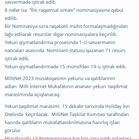
səsvermədə iştirak edib.
8 nəfər isə “İlin rəqəmsal siması” nominasiyasına qəbul
edilib.
Bir Nominasiya üzrə rəqabətli mühit formalaşmadığından
ləğv edilərək resurslar digər nominasiyalara keçirilib.
Yekun qiymətləndirmə prosesində 1-ci səsvermənin
nəticələri əsasında Nominant statusu qazanan 71 resurs
iştirak edib.
Yekun qiymətləndirmədə 15 münsifdən 14-ü iştirak edib.
MilliNet 2023 müsabiqəsinin yekunu və qaliblərinin
adları Milli İnternet Mükafatının ənənəvi yekun təqdimat
mərasimində açıqlanacaq.
Yekun təqdimat mərasimi 15 dekabr tarixində Holiday İnn
Otelində keçiriləcək. MilliNet Təşkilat Komitəsi tərəfindən
hazırda qaliblərin mükafatlandırılmasına hazırlıq işləri
görülür.
Müsabiqədə 13 Nominasiyanın hər biri üzrə qalib gələnlərə