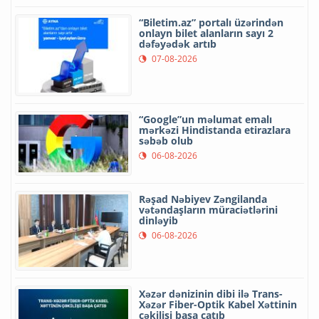
“Biletim.az” portalı üzərindən
onlayn bilet alanların sayı 2
dəfəyədək artıb
07-08-2026
“Google”un məlumat emalı
mərkəzi Hindistanda etirazlara
səbəb olub
06-08-2026
Rəşad Nəbiyev Zəngilanda
vətəndaşların müraciətlərini
dinləyib
06-08-2026
Xəzər dənizinin dibi ilə Trans-
Xəzər Fiber-Optik Kabel Xəttinin
çəkilişi başa çatıb