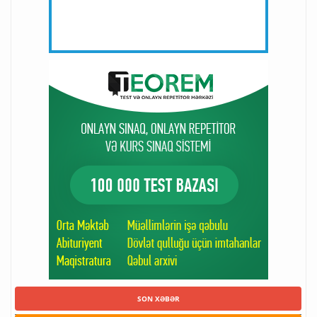
SON XƏBƏR