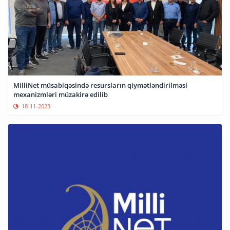
MilliNet müsabiqəsində resursların qiymətləndirilməsi
mexanizmləri müzakirə edilib
18-11-2023