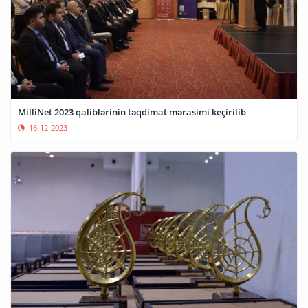
MilliNet 2023 qaliblərinin təqdimat mərasimi keçirilib
16-12-2023