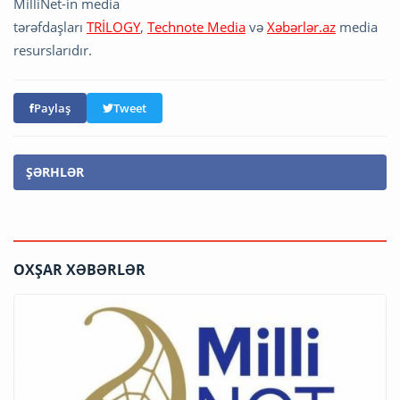
MilliNet-in media
tərəfdaşları
TRİLOGY
,
Technote Media
və
Xəbərlər.az
media
resurslarıdır.
Paylaş
Tweet
ŞƏRHLƏR
OXŞAR XƏBƏRLƏR