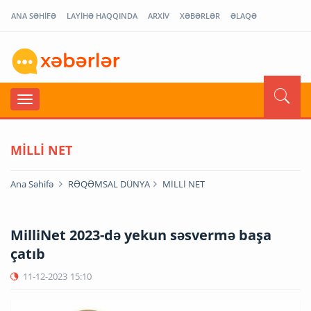
ANA SƏHİFƏ
LAYİHƏ HAQQINDA
ARXİV
XƏBƏRLƏR
ƏLAQƏ
MİLLİ NET
Ana Səhifə
RƏQƏMSAL DÜNYA
MİLLİ NET
MilliNet 2023-də yekun səsvermə başa
çatıb
11-12-2023
15:10