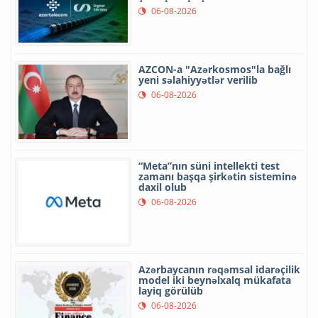
06-08-2026
AZCON-a "Azərkosmos"la bağlı
yeni səlahiyyətlər verilib
06-08-2026
“Meta”nın süni intellekti test
zamanı başqa şirkətin sisteminə
daxil olub
06-08-2026
Azərbaycanın rəqəmsal idarəçilik
model iki beynəlxalq mükafata
layiq görülüb
06-08-2026