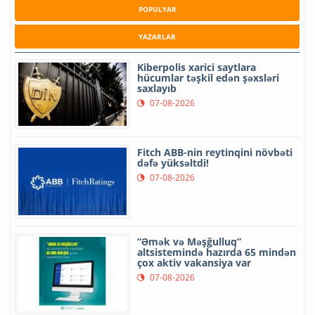
POPULYAR
YAZARLAR
Kiberpolis xarici saytlara
hücumlar təşkil edən şəxsləri
saxlayıb
07-08-2026
Fitch ABB-nin reytinqini növbəti
dəfə yüksəltdi!
07-08-2026
“Əmək və Məşğulluq”
altsistemində hazırda 65 mindən
çox aktiv vakansiya var
07-08-2026