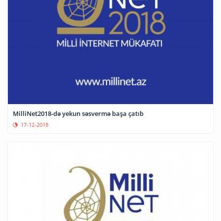
MilliNet2018-də yekun səsvermə başa çatıb
17-12-2018