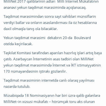
MilliNet 2017 qaliblərinin adları Milli İnternet Mükafatının
ənənəvi yekun təqdimat mərasimində açıqlanacaq.
Təqdimat mərasimindən sonra sayt sahibləri münsiflərin
verdiyi ballar və onların əsaslandırması ilə öz hesablarına
daxil olmaqla tanış ola biləcəklər.
Yekun təqdimat mərasimi dekabrın 20-də Boulevard
oteldə keçiriləcək.
Təşkilat Komitəsi tərəfindən aparılan hazırlıq işləri artıq başa
çatıb. Azərbaycan İnternetinin əsas tədbiri olan MilliNet
yekun təqdimat mərasimində İnternet və İKT ictimaiyyətinin
170 nümayəndəsinin iştirakı gözlənilir.
Təqdimat mərasiminin internetdə canlı olaraq yayılması
nəzərdə tutulub.
Müsabiqədə 18 Nominasiyanın hər biri üzrə qalib gələnlərə
MilliNet–in xüsusi mükafatı – hörümçək toru əks olunan