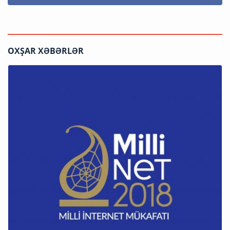
OXŞAR XƏBƏRLƏR