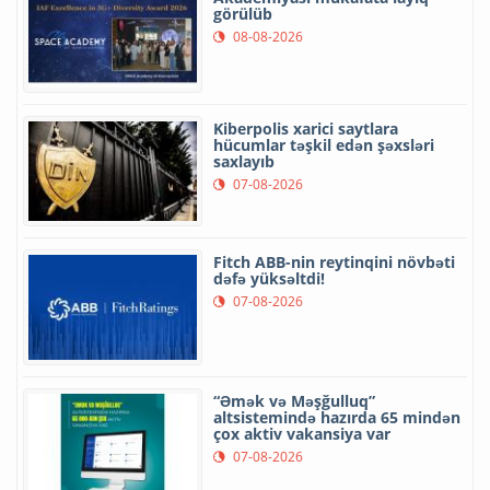
görülüb
08-08-2026
Kiberpolis xarici saytlara
hücumlar təşkil edən şəxsləri
saxlayıb
07-08-2026
Fitch ABB-nin reytinqini növbəti
dəfə yüksəltdi!
07-08-2026
“Əmək və Məşğulluq”
altsistemində hazırda 65 mindən
çox aktiv vakansiya var
07-08-2026