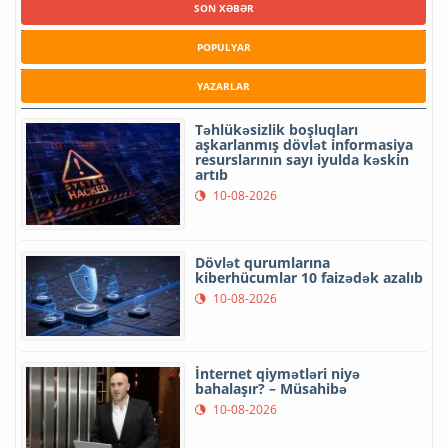
SON XƏBƏR
POPULYAR
YAZARLAR
Təhlükəsizlik boşluqları
aşkarlanmış dövlət informasiya
resurslarının sayı iyulda kəskin
artıb
10-08-2026
Dövlət qurumlarına
kiberhücumlar 10 faizədək azalıb
10-08-2026
İnternet qiymətləri niyə
bahalaşır? – Müsahibə
10-08-2026