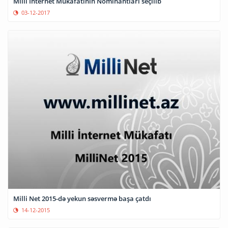
Milli İnternet Mükafatının Nominantları seçilib
03-12-2017
Milli Net 2015-də yekun səsvermə başa çatdı
14-12-2015