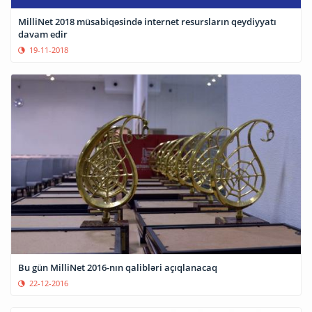
MilliNet 2018 müsabiqəsində internet resursların qeydiyyatı
davam edir
19-11-2018
Bu gün MilliNet 2016-nın qalibləri açıqlanacaq
22-12-2016