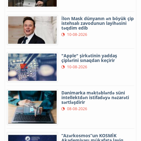
İlon Mask dünyanın ən böyük çip
istehsalı zavodunun layihəsini
təqdim edib
10-08-2026
"Apple" şirkətinin yaddaş
çiplərini sınaqdan keçirir
10-08-2026
Danimarka məktəblərdə süni
intellektdən istifadəyə nəzarəti
sərtləşdirir
08-08-2026
“Azərkosmos”un KOSMİK
Akademiyası mükafata layiq