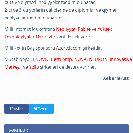
buta və qiymətli hədiyyələr təqdim olunacaq.
2-ci və 3-cü yerlərin qaliblərinə də diplomlar və qiymətli
hədiyyələr təqdim olunacaq.
Milli İnternet Mükafatına
Nəqliyyat, Rabitə və Yüksək
Texnologiyalar Nazirliyi
rəsmi dəstək verir.
MilliNet-in Baş sponsoru
Azertelecom
şirkətidir.
Müsabiqəyə
LENOVO
,
BestComp
,
NOVA
,
NEURON
,
İ
nnovasiya
Mərkəzi
və
Yello
şirkətləri də dəstək verirlər.
Xeberler.az
Paylaş
Tweet
ŞƏRHLƏR