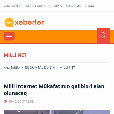
ANA SƏHİFƏ
LAYİHƏ HAQQINDA
ARXİV
XƏBƏRLƏR
ƏLAQƏ
MİLLİ NET
Ana Səhifə
RƏQƏMSAL DÜNYA
MİLLİ NET
Milli İnternet Mükafatının qalibləri elan
olunacaq
18-12-2017
12:05