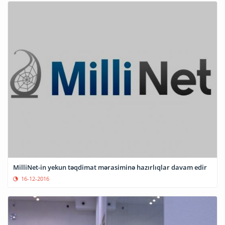
MilliNet-in yekun təqdimat mərasiminə hazırlıqlar davam edir
16-12-2016