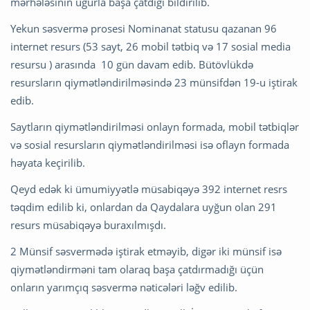
mərhələsinin uğurla başa çatdığı bildirilib.
Yekun səsvermə prosesi Nominanat statusu qazanan 96
internet resurs (53 sayt, 26 mobil tətbiq və 17 sosial media
resursu ) arasında 10 gün davam edib. Bütövlükdə
resursların qiymətləndirilməsində 23 münsifdən 19-u iştirak
edib.
Saytların qiymətləndirilməsi onlayn formada, mobil tətbiqlər
və sosial resursların qiymətləndirilməsi isə oflayn formada
həyata keçirilib.
Qeyd edək ki ümumiyyətlə müsabiqəyə 392 internet resrs
təqdim edilib ki, onlardan da Qaydalara uyğun olan 291
resurs müsabiqəyə buraxılmışdı.
2 Münsif səsvermədə iştirak etməyib, digər iki münsif isə
qiymətləndirməni tam olaraq başa çatdırmadığı üçün
onların yarımçıq səsvermə nəticələri ləğv edilib.